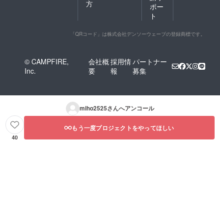
方
ポー
ト
「QRコード」は株式会社デンソーウェーブの登録商標です。
© CAMPFIRE,
会社概
採用情
パートナー
Inc.
要
報
募集
miho2525
さんへアンコール
もう一度プロジェクトをやってほしい
40