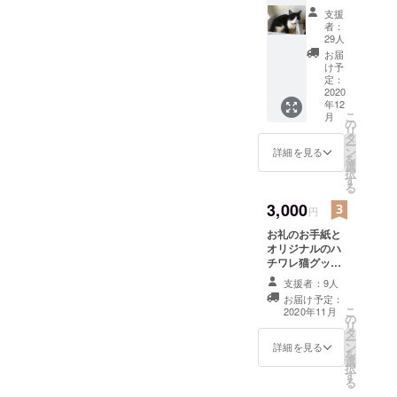
寝顔かわいいです！少し早
よる一時的な腫れだったよ
ル ・写
けどあと少しがんばろう
支援
真2枚添
いですが泥棒猫サンタタマ
者：
うです。貧血や肝臓の値も
ね。いつもみなさん本当に
付（ラ
29人
ンダ
のクリスマスカードを作っ
よくなってきました！！食
お届
ありがとうございます。本
ム） ・
け予
ています。元気になりまし
欲旺盛で元気いっぱいで飼
「活動
定：
当にはげみになります！
報告」
2020
たって報告と一緒にお届け
い主のすきをついて脱走し
年12
機能を
こ
月
使い、
の
したいと思います！
近所の猫とけんかして帰っ
リ
経過報
タ
ー
告をい
てきました。鼻をすこしや
ン
詳細を見る
を
たしま
選
択
られたようで傷になってま
す。
す
る
す！本当にＭＴＩＡＮって
3,000
円
すごい特効薬だと思いま
お礼のお手紙と
オリジナルのハ
す。1か月もたないと言われ
チワレ猫グッズ
たタマがこんなにも元気に
を送らせて頂こ
支援者：9人
うと思います。
お届け予定：
なるなんて。投薬も折り返
（準備ができ次
こ
2020年11月
の
第更新しま
し地点になりました。もう
リ
タ
す。） ※指定の
ー
ン
住所へ発送しま
詳細を見る
半分頑張ろうね！！
を
選
す。
択
す
る