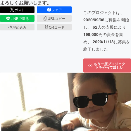
よろしくお願いします。
ポスト
シェア
このプロジェクトは、
LINEで送る
URLコピー
2020/09/08
に募集を開始
し、
62
人の支援により
埋め込み
QRコード
199,000
円の資金を集
め、
2020/11/13
に募集を
終了しました
もう一度プロジェク
トをやってほしい