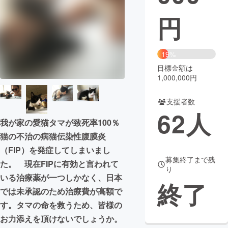
円
まちづくり・地域活性化
CAMPFIRE for Social Good
CAMPFIRE Creation
19%
CAMPFIREふるさと納税
machi-ya
コミュニティ
目標金額は
1,000,000円
支援者数
62
人
我が家の愛猫タマが致死率100％
猫の不治の病猫伝染性腹膜炎
（FIP）を発症してしまいまし
募集終了まで残
た。 現在FIPに有効と言われて
り
いる治療薬が一つしかなく、日本
終了
では未承認のため治療費が高額で
す。タマの命を救うため、皆様の
お力添えを頂けないでしょうか。