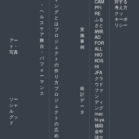
対する
CAM
・
ン
考え方
PFI
ヘ
グ
クッ
RE
ル
と
キーポ
ふる
ス
は
リシー
さと
ケ
プ
実
納税
ア
ロ
施
AD
アー
舞
ジ
事
FOR
ト・
台
ェ
例
ALL
写真
・
ク
HIO
パ
ト
KOS
フ
の
HI
ォ
作
JFA
ー
り
クラ
マ
方
ウド
ン
プ
統
ファ
ス
ロ
計
ン
ソー
ジ
デ
ディ
シャ
ェ
ー
ング
ル
ク
タ
mac
グッ
ト
hi-ya
ド
の
補助
広
金申
め
請サ