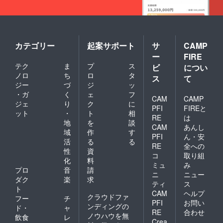
カテゴリー
起案サポート
サ
CAMP
ー
FIRE
テク
ま
プ
ス
ビ
につい
ノロ
ち
ロ
タ
ス
て
ジー
づ
ジ
ッ
・ガ
く
ェ
フ
CAM
CAMP
ジェ
り
ク
に
PFI
FIREと
ット
・
ト
相
RE
は
地
を
談
CAM
あんし
域
作
す
PFI
ん・安
活
る
る
RE
全への
性
資
コ
取り組
化
料
ミュ
み
プロ
音
請
ニ
ニュー
ダク
楽
求
ティ
ス
ト
CAM
ヘルプ
クラウドファ
フー
チ
PFI
お問い
ンディングの
ド・
ャ
RE
合わせ
ノウハウを無
飲食
レ
Crea