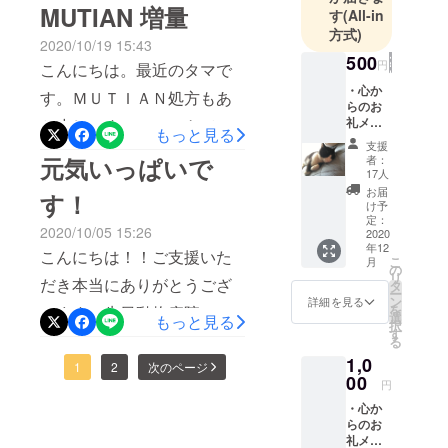
ができずに申し訳ありませ
MUTIAN 増量
て寛解になります(*^_^*)元
す
(All-in
ん。twetterの件なのです
方式)
気になって本当によかった
2020/10/19 15:43
が、twetter
500
円
ね。
こんにちは。最近のタマで
tama02060271https://twitter.
・心か
す。ＭＵＴＩＡＮ処方もあ
らのお
com/tama02060271にて活
礼メー
と少しです。ここにきて食
もっと見る
ル ・写
動の近況を報告させていた
支援
欲が爆発し体重がようやく
真1枚添
者：
元気いっぱいで
だいてます。最近のタマな
付（ラ
17人
増えてきました。ここ一か
ンダ
お届
す！
のですが、昨日ＭＵＴＩＡ
ム） ・
け予
月で3.5キロからなんと4.5キ
「活動
定：
Ｎ投薬84日目が終了しまし
2020/10/05 15:26
報告」
2020
ロに増量です。元気になっ
年12
機能を
た。このまま2.3日様子を見
こんにちは！！ご支援いた
こ
月
てくれて嬉しいけどＭＵＴ
使い、
の
リ
て元気なら寛解になりま
経過報
だき本当にありがとうござ
タ
ＩＡＮ増量です。検査結果
ー
告をい
ン
詳細を見る
す。もし元気がなくなるよ
を
います。先日動物病院に
たしま
選
もっと見る
です。貧血のお薬卒業にな
択
す。
す
うならＦＩＰ再発になりま
行ってきました。がんばっ
る
りました。輸血しないと
1,0
す。今はたくさんご飯を食
てお薬を続けた結果心配し
1
2
次のページ
もって一週間と言われてか
00
円
べさせ元気になっているの
ていた腫瘍のようなしこり
らよくがんばったね！
・心か
を祈るまでです！無邪気な
がよくなりました。感染に
らのお
ちょっと治療費が笑えない
礼メー