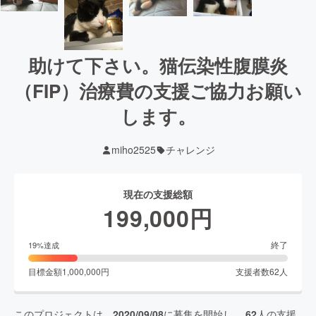
助けて下さい。猫伝染性腹膜炎
（FIP）治療費の支援ご協力お願い
します。
miho2525
チャレンジ
現在の支援総額
199,000
円
終了
19
%達成
目標金額
1,000,000
円
支援者数
62
人
このプロジェクトは、
2020/09/08
に募集を開始し、
62
人の支援