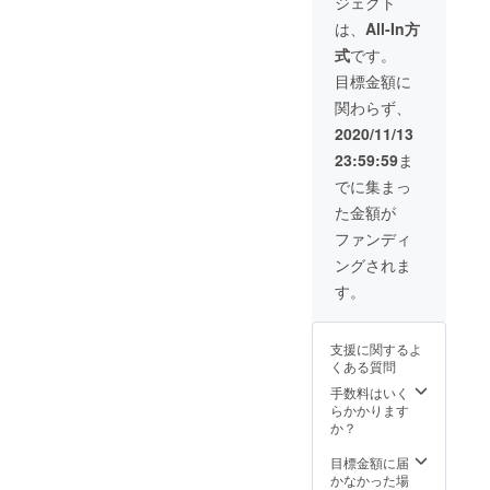
ジェクト
いたします。
は、
All-In方
式
です。
目標金額に
関わらず、
2020/11/13
23:59:59
ま
でに集まっ
た金額が
ファンディ
ングされま
す。
支援に関するよ
くある質問
手数料はいく
らかかります
か？
目標金額に届
かなかった場