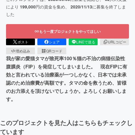
により
199,000
円の資金を集め、
2020/11/13
に募集を終了しま
した
もう一度プロジェクトをやってほしい
ポスト
シェア
LINEで送る
URLコピー
埋め込み
QRコード
我が家の愛猫タマが致死率100％猫の不治の病猫伝染性
腹膜炎（FIP）を発症してしまいました。 現在FIPに有
効と言われている治療薬が一つしかなく、日本では未承
認のため治療費が高額です。タマの命を救うため、皆様
のお力添えを頂けないでしょうか。よろしくお願いしま
す。
このプロジェクトを見た人はこちらもチェックし
ています