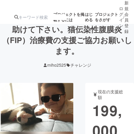
新
ロ
規
グ
会
プロジェクトを掲
はじ
プロジェクト
/
載するには
める
をさがす
イ
員
ン
登
助けて下さい。猫伝染性腹膜炎
録
（FIP）治療費の支援ご協力お願いし
ます。
人気のプロ
注目のリ
注目の新着プロ
募集終了が近いプ
もうすぐ公開
ジェクト
ターン
ジェクト
ロジェクト
されます
miho2525
チャレンジ
アート・写真
音楽
現在の支援総
テクノロジー・ガジェット
ゲーム・サ
額
199,
映像・映画
書籍・雑誌
000
ビジネス・起業
チャレンジ