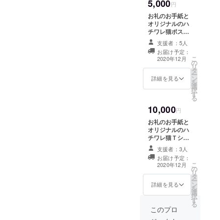
5,000
円
お礼のお手紙と
オリジナルのハ
チワレ猫ポスト
カードを送らせ
支援者：5人
て頂こうと思い
お届け予定：
ます。 （準備が
こ
2020年12月
の
でき次第更新し
リ
タ
ます。） ※指定
ー
ン
の住所へ発送し
詳細を見る
を
選
ます。 ・「活動
択
す
報告」機能を使
る
い、経過報告を
10,000
いたします。
円
お礼のお手紙と
オリジナルのハ
チワレ猫Ｔシャ
ツ（Ｍサイズ）
支援者：3人
を送らせて頂こ
お届け予定：
うと思います。
こ
2020年12月
の
（準備ができ次
リ
タ
第更新しま
ー
ン
す。） ※指定の
詳細を見る
を
選
住所へ発送しま
択
す
す。 ・「活動報
る
告」機能を使
このプロ
い、経過報告を