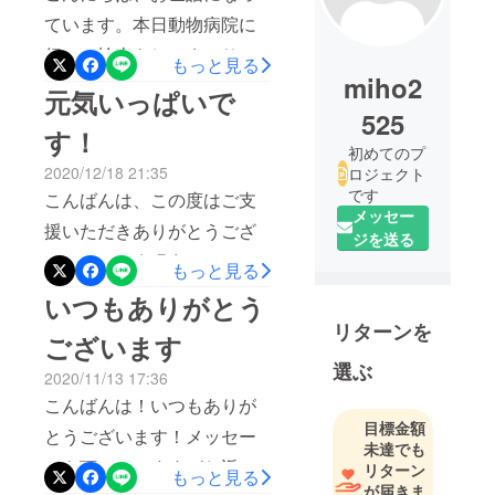
ています。本日動物病院に
行って検査をしてまいりま
もっと見る
miho2
した。検査結果は良好で寛
元気いっぱいで
解になりました。三途の川
525
す！
を腰までどっぷりつかった
初めてのプ
2020/12/18 21:35
ロジェクト
タマが元気にもどってきま
です
こんばんは、この度はご支
した。本当によかった。長
メッセー
援いただきありがとうござ
生きしてね！支援して下
ジを送る
いました。今現在のタマな
もっと見る
さった皆様本当にありがと
のですが、元気いっぱいで
いつもありがとう
うございました。タマ元気
す！！毎日家の中を走り
リターンを
になりました。
ございます
回っています。数日前、窓
選ぶ
2020/11/13 17:36
をこじ開けて脱走しなんと
こんばんは！いつもありが
鳥をとってきました。それ
目標金額
とうございます！メッセー
ぐらい元気になっていま
未達でも
ジを頂いていますがお返事
リターン
もっと見る
す。次は2月頃に再検査をし
が届きま