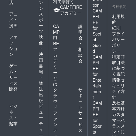
料で学ぼう
店
ン
tion
各種規定
CAMPFIRE
ジ
CAM
アカデミー
アニ
ス
利用規
PFI
メ・
ポ
約
RE
漫画
ー
CA
説
細則
for
ツ
MP
明
プライ
Soci
ファ
映
FI
会
バシー
al
ッ
像
RE
・
ポリ
Goo
ショ
・
ア
相
シー
d
ン
映
カ
談
特定商
CAM
画
デ
会
取引法
PFI
ゲー
書
ミ
に基づ
RE
ム・
籍
ー
く表記
for
サー
・
と
情報セ
Ente
ビス
雑
は
キュリ
rtain
開発
誌
ク
サ
ティ方
men
出
ラ
ポ
針
t
版
ウ
ー
反社基
CAM
ビジ
ビ
ド
ト
本方針
PFI
ネ
ュ
フ
サ
カスタ
RE
ス・
ー
ァ
ー
マーハ
for
起業
テ
ン
ビ
ラスメ
Spor
ィ
デ
ス
ントに
ts
ー
ィ