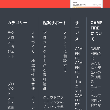
カテゴリー
起案サポート
サ
CAMP
ー
FIRE
テク
ま
プ
ス
ビ
につい
ノロ
ち
ロ
タ
ス
て
ジー
づ
ジ
ッ
・ガ
く
ェ
フ
CAM
CAMP
ジェ
り
ク
に
PFI
FIREと
ット
・
ト
相
RE
は
地
を
談
CAM
あんし
域
作
す
PFI
ん・安
活
る
る
RE
全への
性
資
コ
取り組
化
料
ミュ
み
プロ
音
請
ニ
ニュー
ダク
楽
求
ティ
ス
ト
CAM
ヘルプ
クラウドファ
フー
チ
PFI
お問い
ンディングの
ド・
ャ
RE
合わせ
ノウハウを無
飲食
レ
Crea