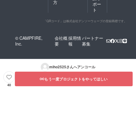
方
ポー
ト
「QRコード」は株式会社デンソーウェーブの登録商標です。
© CAMPFIRE,
会社概
採用情
パートナー
Inc.
要
報
募集
miho2525
さんへアンコール
もう一度プロジェクトをやってほしい
40