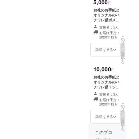
5,000
円
お礼のお手紙と
オリジナルのハ
チワレ猫ポスト
カードを送らせ
支援者：5人
て頂こうと思い
お届け予定：
ます。 （準備が
こ
2020年12月
の
でき次第更新し
リ
タ
ます。） ※指定
ー
ン
の住所へ発送し
詳細を見る
を
選
ます。 ・「活動
択
す
報告」機能を使
る
い、経過報告を
10,000
いたします。
円
お礼のお手紙と
オリジナルのハ
チワレ猫Ｔシャ
ツ（Ｍサイズ）
支援者：3人
を送らせて頂こ
お届け予定：
うと思います。
こ
2020年12月
の
（準備ができ次
リ
タ
第更新しま
ー
ン
す。） ※指定の
詳細を見る
を
選
住所へ発送しま
択
す
す。 ・「活動報
る
告」機能を使
このプロ
い、経過報告を