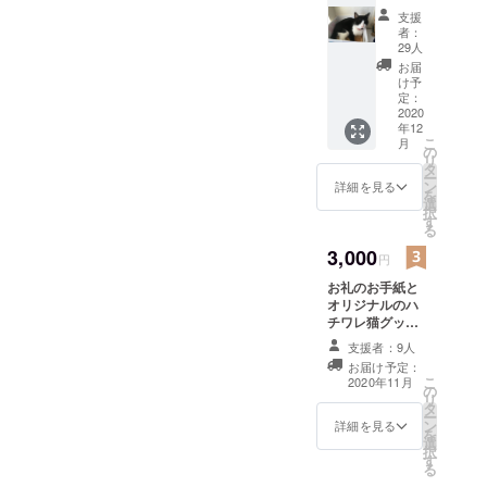
ル ・写
支援
真2枚添
者：
付（ラ
29人
ンダ
お届
ム） ・
け予
「活動
定：
報告」
2020
年12
機能を
こ
月
使い、
の
リ
経過報
タ
ー
告をい
ン
詳細を見る
を
たしま
選
択
す。
す
る
3,000
円
お礼のお手紙と
オリジナルのハ
チワレ猫グッズ
を送らせて頂こ
支援者：9人
うと思います。
お届け予定：
（準備ができ次
こ
2020年11月
の
第更新しま
リ
タ
す。） ※指定の
ー
ン
住所へ発送しま
詳細を見る
を
選
す。
択
す
る