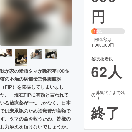
円
まちづくり・地域活性化
CAMPFIRE for Social Good
CAMPFIRE Creation
19%
CAMPFIREふるさと納税
machi-ya
コミュニティ
目標金額は
1,000,000円
支援者数
62
人
我が家の愛猫タマが致死率100％
猫の不治の病猫伝染性腹膜炎
（FIP）を発症してしまいまし
募集終了まで残
た。 現在FIPに有効と言われて
り
いる治療薬が一つしかなく、日本
終了
では未承認のため治療費が高額で
す。タマの命を救うため、皆様の
お力添えを頂けないでしょうか。