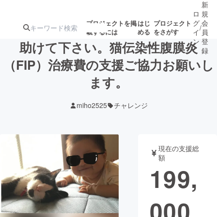
新
ロ
規
グ
会
プロジェクトを掲
はじ
プロジェクト
/
載するには
める
をさがす
イ
員
ン
登
助けて下さい。猫伝染性腹膜炎
録
（FIP）治療費の支援ご協力お願いし
ます。
人気のプロ
注目のリ
注目の新着プロ
募集終了が近いプ
もうすぐ公開
ジェクト
ターン
ジェクト
ロジェクト
されます
miho2525
チャレンジ
アート・写真
音楽
現在の支援総
テクノロジー・ガジェット
ゲーム・サ
額
199,
映像・映画
書籍・雑誌
000
ビジネス・起業
チャレンジ