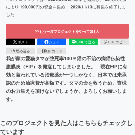
により
199,000
円の資金を集め、
2020/11/13
に募集を終了しま
した
もう一度プロジェクトをやってほしい
ポスト
シェア
LINEで送る
URLコピー
埋め込み
QRコード
我が家の愛猫タマが致死率100％猫の不治の病猫伝染性
腹膜炎（FIP）を発症してしまいました。 現在FIPに有
効と言われている治療薬が一つしかなく、日本では未承
認のため治療費が高額です。タマの命を救うため、皆様
のお力添えを頂けないでしょうか。よろしくお願いしま
す。
このプロジェクトを見た人はこちらもチェックし
ています