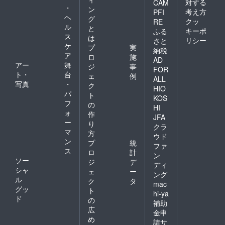
対する
CAM
・
ン
考え方
PFI
ヘ
グ
クッ
RE
ル
と
キーポ
ふる
ス
は
リシー
さと
ケ
プ
実
納税
ア
ロ
施
AD
アー
舞
ジ
事
FOR
ト・
台
ェ
例
ALL
写真
・
ク
HIO
パ
ト
KOS
フ
の
HI
ォ
作
JFA
ー
り
クラ
マ
方
ウド
ン
プ
統
ファ
ス
ロ
計
ン
ソー
ジ
デ
ディ
シャ
ェ
ー
ング
ル
ク
タ
mac
グッ
ト
hi-ya
ド
の
補助
広
金申
め
請サ