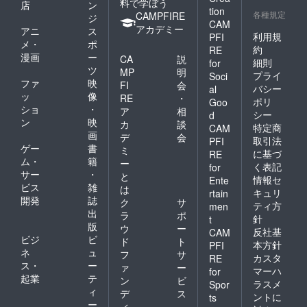
料で学ぼう
店
ン
tion
各種規定
CAMPFIRE
ジ
CAM
アカデミー
アニ
ス
利用規
PFI
メ・
ポ
約
RE
漫画
ー
CA
説
細則
for
ツ
MP
明
プライ
Soci
ファ
映
FI
会
バシー
al
ッ
像
RE
・
ポリ
Goo
ショ
・
ア
相
シー
d
ン
映
カ
談
特定商
CAM
画
デ
会
取引法
PFI
ゲー
書
ミ
に基づ
RE
ム・
籍
ー
く表記
for
サー
・
と
情報セ
Ente
ビス
雑
は
キュリ
rtain
開発
誌
ク
サ
ティ方
men
出
ラ
ポ
針
t
版
ウ
ー
反社基
CAM
ビジ
ビ
ド
ト
本方針
PFI
ネ
ュ
フ
サ
カスタ
RE
ス・
ー
ァ
ー
マーハ
for
起業
テ
ン
ビ
ラスメ
Spor
ィ
デ
ス
ントに
ts
ー
ィ