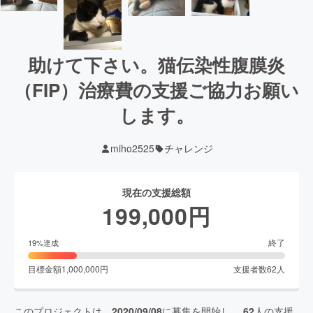
助けて下さい。猫伝染性腹膜炎
（FIP）治療費の支援ご協力お願い
します。
miho2525
チャレンジ
現在の支援総額
199,000
円
終了
19
%達成
目標金額
1,000,000
円
支援者数
62
人
このプロジェクトは、
2020/09/08
に募集を開始し、
62
人の支援