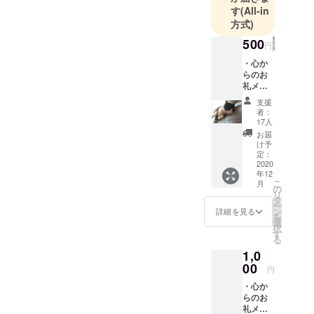
す
(All-in
方式)
500
円
・心か
らのお
礼メー
ル ・写
支援
真1枚添
者：
付（ラ
17人
ンダ
お届
ム） ・
け予
「活動
定：
報告」
2020
年12
機能を
こ
月
使い、
の
リ
経過報
タ
ー
告をい
ン
詳細を見る
を
たしま
選
択
す。
す
る
1,0
00
円
・心か
らのお
礼メー