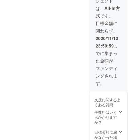
ジェクト
いたします。
は、
All-In方
式
です。
目標金額に
関わらず、
2020/11/13
23:59:59
ま
でに集まっ
た金額が
ファンディ
ングされま
す。
支援に関するよ
くある質問
手数料はいく
らかかります
か？
目標金額に届
かなかった場