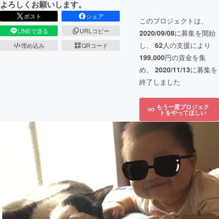
よろしくお願いします。
ポスト
シェア
このプロジェクトは、
LINEで送る
URLコピー
2020/09/08
に募集を開始
し、
62
人の支援により
埋め込み
QRコード
199,000
円の資金を集
め、
2020/11/13
に募集を
終了しました
もう一度プロジェク
トをやってほしい