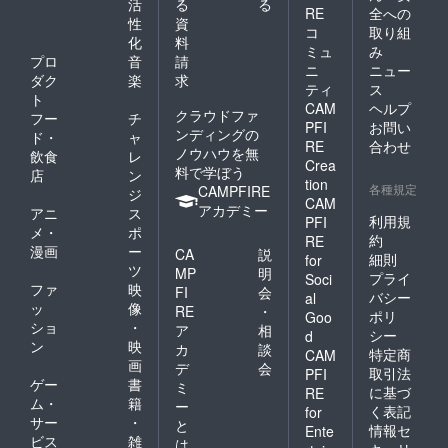
活
る
る
RE
全への
性
資
コ
取り組
化
料
ミュ
み
プロ
音
請
ニ
ニュー
ダク
楽
求
ティ
ス
ト
CAM
ヘルプ
クラウドファ
フー
チ
PFI
お問い
ンディングの
ド・
ャ
RE
合わせ
ノウハウを無
飲食
レ
Crea
料で学ぼう
店
ン
tion
各種規定
CAMPFIRE
ジ
CAM
アカデミー
アニ
ス
利用規
PFI
メ・
ポ
約
RE
漫画
ー
CA
説
細則
for
ツ
MP
明
プライ
Soci
ファ
映
FI
会
バシー
al
ッ
像
RE
・
ポリ
Goo
ショ
・
ア
相
シー
d
ン
映
カ
談
特定商
CAM
画
デ
会
取引法
PFI
ゲー
書
ミ
に基づ
RE
ム・
籍
ー
く表記
for
サー
・
と
情報セ
Ente
ビス
雑
は