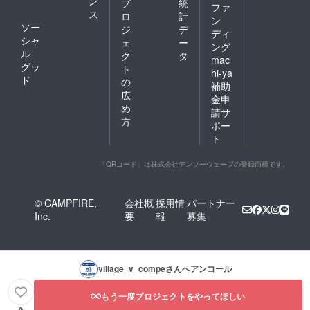
ン
プ
統
ファ
ス
ロ
計
ン
ソー
ジ
デ
ディ
シャ
ェ
ー
ング
ル
ク
タ
mac
グッ
ト
hi-ya
ド
の
補助
広
金申
め
請サ
方
ポー
ト
「QRコード」は株式会社デンソーウェーブの登録商標です。
© CAMPFIRE,
会社概
採用情
パートナー
Inc.
要
報
募集
village_v_compe
さんへアンコール
もう一度プロジェクトをやってほしい
0