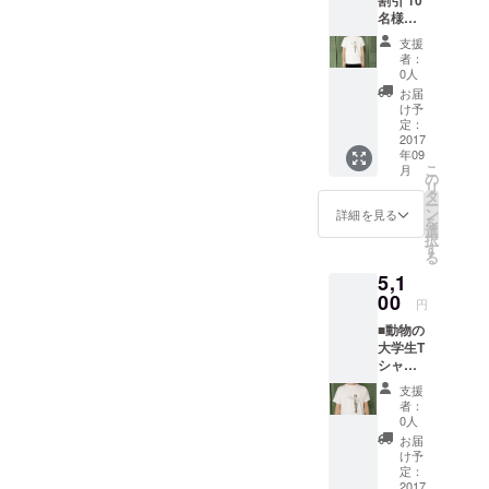
割引 10
名様限
ンガード」
定】動
支援
オンライン
物の大
者：
学生T
ストアのバ
0人
シャ
お届
イヤーが審
ツ 1着
け予
査し、イラ
一般販
定：
売価格
2017
ストを服や
年09
は5,600
バッグに具
こ
月
円（税
の
リ
現化する
込）を
タ
ー
予定し
ン
詳細を見る
「STARted
を
ている
選
」が応募さ
択
ためお
す
る
得で
れたアイテ
5,1
す！
ムを製造し
00
円
ます。そし
■動物の
てクラウド
大学生T
ファンディ
シャ
ツ 1着
ングで⽀援
支援
一般販
者：
者が集まっ
売価格
0人
たら商品化
は5,600
お届
円（税
いたしま
け予
込）を
定：
す。
予定し
2017