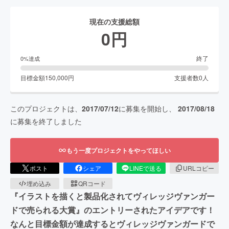
現在の支援総額
0
円
終了
0
%達成
目標金額
150,000
円
支援者数
0
人
このプロジェクトは、
2017/07/12
に募集を開始し、
2017/08/18
に募集を終了しました
もう一度プロジェクトをやってほしい
ポスト
シェア
LINEで送る
URLコピー
埋め込み
QRコード
『イラストを描くと製品化されてヴィレッジヴァンガー
ドで売られる大賞』のエントリーされたアイデアです！
なんと目標金額が達成するとヴィレッジヴァンガードで