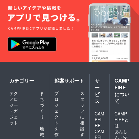
カテゴリー
起案サポート
サ
CAMP
ー
FIRE
テク
ま
プ
ス
ビ
につい
ノロ
ち
ロ
タ
ス
て
ジー
づ
ジ
ッ
・ガ
く
ェ
フ
CAM
CAMP
ジェ
り
ク
に
PFI
FIREと
ット
・
ト
相
RE
は
地
を
談
CAM
あんし
域
作
す
PFI
ん・安