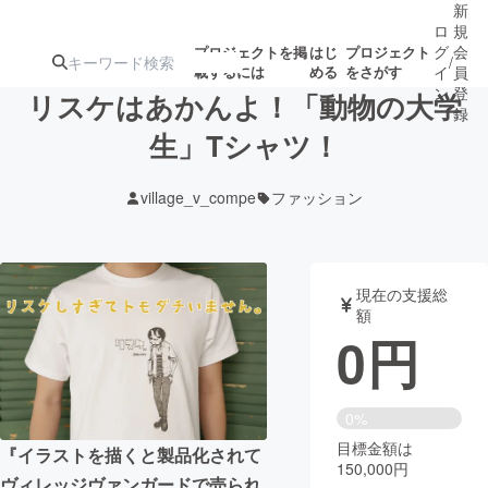
新
ロ
規
グ
会
プロジェクトを掲
はじ
プロジェクト
/
載するには
める
をさがす
イ
員
ン
登
リスケはあかんよ！「動物の大学
録
生」Tシャツ！
人気のプロ
注目のリ
注目の新着プロ
募集終了が近いプ
もうすぐ公開
village_v_compe
ファッション
ジェクト
ターン
ジェクト
ロジェクト
されます
アート・写真
音楽
現在の支援総
額
0
円
テクノロジー・ガジェット
ゲーム・サ
映像・映画
書籍・雑誌
0%
目標金額は
『イラストを描くと製品化されて
150,000円
ビジネス・起業
チャレンジ
ヴィレッジヴァンガードで売られ