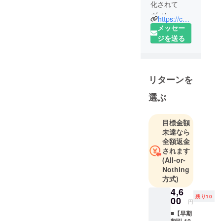
化されて
ヴィレッジ
https://camp-fire.jp/pages/villagevanguard
ヴァンガー
メッセー
ドで売られ
ジを送る
る大賞とは
CAMPFIRE
主催、ヴィ
リターンを
レッジヴァ
ンガード協
選ぶ
⼒による、
個⼈でも企
目標金額
業でもグ
未達なら
ループでも
全額返金
応募可能な
されます
無差別級の
(All-or-
企画コンペ
Nothing
です。
方式)
投稿された
4,6
残り10
アイディア
00
円
を「ヴィ
■【早期
レッジヴァ