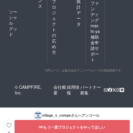
ン
プ
統
ファ
ス
ロ
計
ン
ソー
ジ
デ
ディ
シャ
ェ
ー
ング
ル
ク
タ
mac
グッ
ト
hi-ya
ド
の
補助
広
金申
め
請サ
方
ポー
ト
「QRコード」は株式会社デンソーウェーブの登録商標です。
© CAMPFIRE,
会社概
採用情
パートナー
Inc.
要
報
募集
village_v_compe
さんへアンコール
もう一度プロジェクトをやってほしい
0