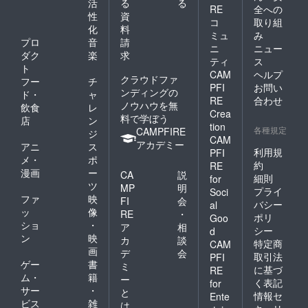
活
る
る
RE
全への
性
資
コ
取り組
化
料
ミュ
み
プロ
音
請
ニ
ニュー
ダク
楽
求
ティ
ス
ト
CAM
ヘルプ
クラウドファ
フー
チ
PFI
お問い
ンディングの
ド・
ャ
RE
合わせ
ノウハウを無
飲食
レ
Crea
料で学ぼう
店
ン
tion
各種規定
CAMPFIRE
ジ
CAM
アカデミー
アニ
ス
利用規
PFI
メ・
ポ
約
RE
漫画
ー
CA
説
細則
for
ツ
MP
明
プライ
Soci
ファ
映
FI
会
バシー
al
ッ
像
RE
・
ポリ
Goo
ショ
・
ア
相
シー
d
ン
映
カ
談
特定商
CAM
画
デ
会
取引法
PFI
ゲー
書
ミ
に基づ
RE
ム・
籍
ー
く表記
for
サー
・
と
情報セ
Ente
ビス
雑
は