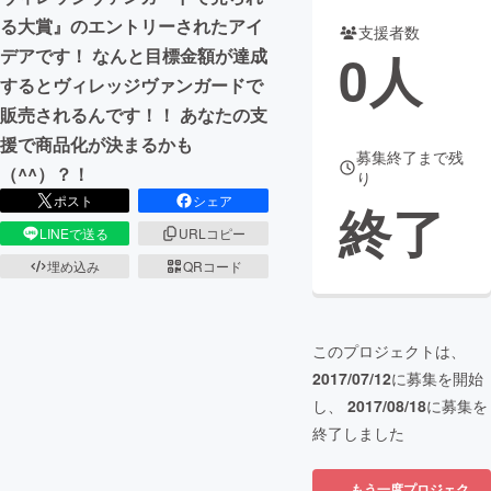
る大賞』のエントリーされたアイ
支援者数
まちづくり・地域活性化
0
人
デアです！ なんと目標金額が達成
するとヴィレッジヴァンガードで
CAMPFIRE for Social Good
CAMPFIRE Creation
販売されるんです！！ あなたの支
CAMPFIREふるさと納税
machi-ya
コミュニティ
援で商品化が決まるかも
募集終了まで残
（^^）？！
り
ポスト
シェア
終了
LINEで送る
URLコピー
埋め込み
QRコード
このプロジェクトは、
2017/07/12
に募集を開始
し、
2017/08/18
に募集を
終了しました
もう一度プロジェク