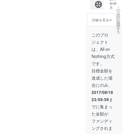
年09
支援した上
ている
こ
月
ためお
の
で、ご不明
リ
得で
タ
な点がござ
ー
す！
ン
詳細を見る
を
いました
選
択
す
ら、IDを記
る
このプロ
載の上、下
ジェクト
記連絡先に
は、All-or-
お問い合わ
Nothing方式
せください
ませ。
です。
village-
目標金額を
vanguard@c
達成した場
amp-fire.jp
合にのみ、
どうぞよろ
2017/08/18
しくお願い
23:59:59
ま
いたしま
でに集まっ
す。
た金額が
ファンディ
ングされま