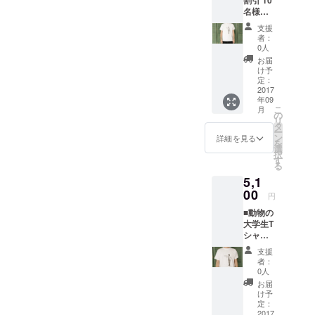
割引 10
名様限
ンガード」
定】動
支援
オンライン
物の大
者：
学生T
ストアのバ
0人
シャ
お届
イヤーが審
ツ 1着
け予
査し、イラ
一般販
定：
売価格
2017
ストを服や
年09
は5,600
バッグに具
こ
月
円（税
の
リ
現化する
込）を
タ
ー
予定し
ン
詳細を見る
「STARted
を
ている
選
」が応募さ
択
ためお
す
る
得で
れたアイテ
5,1
す！
ムを製造し
00
円
ます。そし
■動物の
てクラウド
大学生T
ファンディ
シャ
ツ 1着
ングで⽀援
支援
一般販
者：
者が集まっ
売価格
0人
たら商品化
は5,600
お届
円（税
いたしま
け予
込）を
定：
す。
予定し
2017