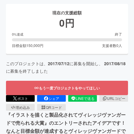
現在の支援総額
0
円
終了
0
%達成
目標金額
150,000
円
支援者数
0
人
このプロジェクトは、
2017/07/12
に募集を開始し、
2017/08/18
に募集を終了しました
もう一度プロジェクトをやってほしい
ポスト
シェア
LINEで送る
URLコピー
埋め込み
QRコード
『イラストを描くと製品化されてヴィレッジヴァンガー
ドで売られる大賞』のエントリーされたアイデアです！
なんと目標金額が達成するとヴィレッジヴァンガードで