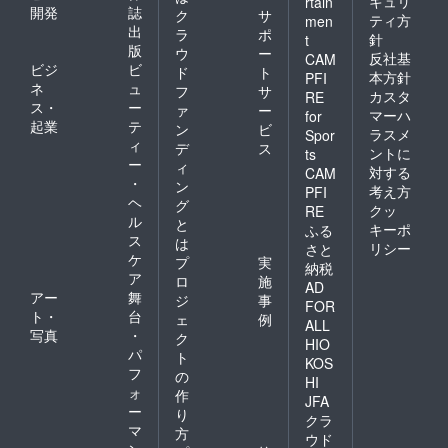
キュリ
rtain
開発
誌
ク
サ
ティ方
men
出
ラ
ポ
針
t
版
ウ
ー
反社基
CAM
ビジ
ビ
ド
ト
本方針
PFI
ネ
ュ
フ
サ
カスタ
RE
ス・
ー
ァ
ー
マーハ
for
起業
テ
ン
ビ
ラスメ
Spor
ィ
デ
ス
ントに
ts
ー
ィ
対する
CAM
・
ン
考え方
PFI
ヘ
グ
クッ
RE
ル
と
キーポ
ふる
ス
は
リシー
さと
ケ
プ
実
納税
ア
ロ
施
AD
アー
舞
ジ
事
FOR
ト・
台
ェ
例
ALL
写真
・
ク
HIO
パ
ト
KOS
フ
の
HI
ォ
作
JFA
ー
り
クラ
マ
方
ウド