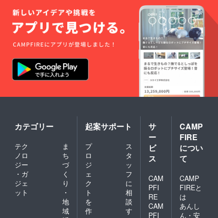
カテゴリー
起案サポート
サ
CAMP
ー
FIRE
テク
ま
プ
ス
ビ
につい
ノロ
ち
ロ
タ
ス
て
ジー
づ
ジ
ッ
・ガ
く
ェ
フ
CAM
CAMP
ジェ
り
ク
に
PFI
FIREと
ット
・
ト
相
RE
は
地
を
談
CAM
あんし
域
作
す
PFI
ん・安