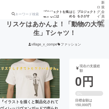
新
ロ
規
グ
会
プロジェクトを掲
はじ
プロジェクト
/
載するには
める
をさがす
イ
員
ン
登
リスケはあかんよ！「動物の大学
録
生」Tシャツ！
人気のプロ
注目のリ
注目の新着プロ
募集終了が近いプ
もうすぐ公開
village_v_compe
ファッション
ジェクト
ターン
ジェクト
ロジェクト
されます
アート・写真
音楽
現在の支援総
額
0
円
テクノロジー・ガジェット
ゲーム・サ
映像・映画
書籍・雑誌
0%
目標金額は
『イラストを描くと製品化されて
150,000円
ビジネス・起業
チャレンジ
ヴィレッジヴァンガードで売られ