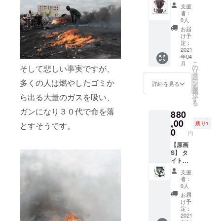
ション
ル：
支援
作品を
『Show
者：
制作し
you my
0人
ましょ
word』
お届
う。 ※
美術
け予
制作は
家・長
定：
東京の
坂真護
2021
年04
アート
がE-
こ
月
スタジ
WASTE
そして悲しい事実ですが、
の
リ
オを予
を使用
タ
ー
多くの人は燃やしたゴミか
定して
して描
ン
詳細を見る
を
おりま
いた一
選
択
ら出る大量のガスを吸い、
す。画
点もの
す
る
材、絵
の原画
ガンになり３０代で命を落
880
の具代
サイ
込み。
ズ：40
,00
とすそうです。
残り1
また、
㎝×40㎝
0
円
日程に
素材：
つきま
Oil and
【原画
して
E-
S】 タ
は、別
waste
イト
途スケ
on
ル：
支援
ジュー
Canvas
『take
者：
ル調整
your
0人
をいた
time』
お届
しま
美術
け予
す。 ※
家・長
定：
写真は
坂真護
2021