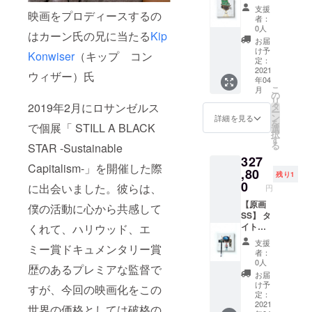
Canvas
ル：
支援
映画をプロディースするの
『I'm
者：
gonna
0人
はカーン氏の兄に当たる
Kip
join
お届
night
け予
Konwiser
（キップ コン
party』
定：
美術
2021
ウィザー）氏
年04
家・長
こ
月
坂真護
の
リ
がE-
2019年2月にロサンゼルス
タ
ー
WASTE
ン
詳細を見る
を
で個展「 STILL A BLACK
を使用
選
択
して描
す
る
STAR -Sustainable
いた一
327
点もの
Capitalism-」を開催した際
の原画
,80
残り1
サイ
0
に出会いました。彼らは、
円
ズ：20
㎝×20㎝
【原画
僕の活動に心から共感して
素材：
SS】 タ
Oil and
イト
くれて、ハリウッド、エ
E-
ル：
支援
ミー賞ドキュメンタリー賞
waste
『人生
者：
on
甘くな
0人
歴のあるプレミアな監督で
Canvas
い』 美
お届
術家・
け予
すが、今回の映画化をこの
長坂真
定：
護がE-
2021
世界の価格としては破格の