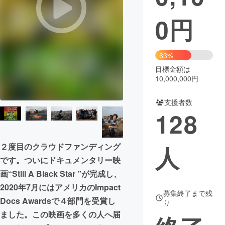
0
円
まちづくり・地域活性化
CAMPFIRE for Social Good
CAMPFIRE Creation
63%
CAMPFIREふるさと納税
machi-ya
コミュニティ
目標金額は
10,000,000円
支援者数
128
人
２度目のクラウドファンディング
です。ついにドキュメンタリー映
画“Still A Black Star ”が完成し、
2020年7月にはアメリカのImpact
募集終了まで残
Docs Awardsで４部門を受賞し
り
ました。この映画を多くの人へ届