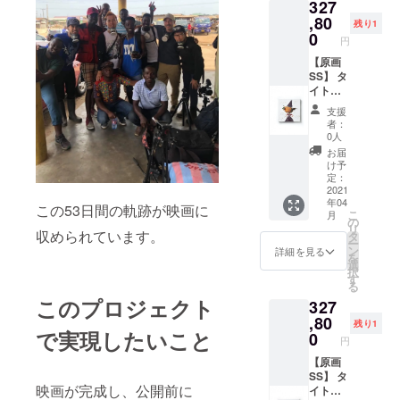
327
サイ
ズ：20
,80
残り1
㎝×20㎝
0
円
素材：
Oil and
【原画
E-
SS】 タ
waste
イト
on
ル：
支援
Canvas
『How
者：
to
0人
make a
お届
magic
け予
stew』
定：
長坂真
2021
年04
護がE-
この53日間の軌跡が映画に
こ
月
WASTE
の
リ
を使用
収められています。
タ
ー
して描
ン
詳細を見る
を
いた一
選
択
点もの
す
る
の原画
このプロジェクト
327
サイ
ズ：20
,80
残り1
で実現したいこと
㎝×20㎝
0
円
素材：
Oil and
【原画
E-
SS】 タ
映画が完成し、公開前に
waste
イト