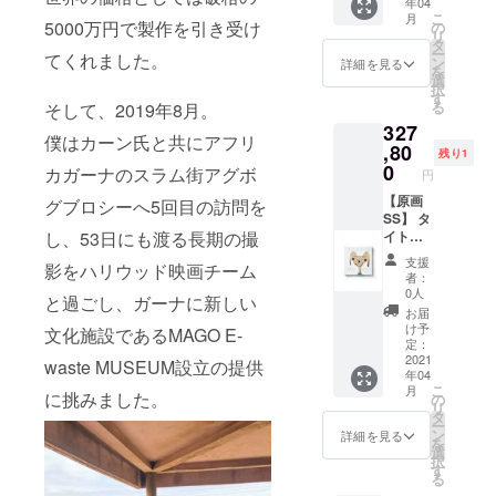
年04
WASTE
こ
月
を使用
5000万円で製作を引き受け
の
リ
して描
タ
ー
てくれました。
いた一
ン
詳細を見る
を
点もの
選
択
の原画
す
る
そして、2019年8月。
サイ
327
ズ：20
僕はカーン氏と共にアフリ
㎝×20㎝
,80
残り1
素材：
0
カガーナのスラム街アグボ
円
Oil and
E-
【原画
グブロシーへ5回目の訪問を
waste
SS】 タ
し、53日にも渡る長期の撮
on
イト
Canvas
ル：
支援
影をハリウッド映画チーム
『朝の
者：
モーニ
0人
と過ごし、ガーナに新しい
ングは
お届
コー
け予
文化施設であるMAGO E-
ヒー』
定：
長坂真
2021
waste MUSEUM設立の提供
年04
護がE-
こ
月
WASTE
に挑みました。
の
リ
を使用
タ
ー
して描
ン
詳細を見る
を
いた一
選
択
点もの
す
る
の原画