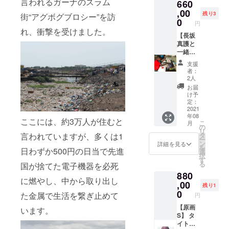
言われるガーナのスラム
660
㎝×20㎝
素材：
,00
残り3
街“アグボグブロシー”を訪
Oil and
0
円
E-
れ、衝撃を受けました。
waste
【長坂
on
真護と
Canvas
一緒に
一枚の
支援
絵を描
者：
く権
2人
利】 長
お届
坂と共
け予
に、
定：
40cm×
2021
年08
40cmの
ここには、約3万人が住むと
こ
月
サイズ
の
リ
のキャ
言われていますが、多くは1
タ
ー
ンバス
ン
詳細を見る
を
日わずか500円の日当で先進
に一枚
選
択
の絵を
す
る
国が捨てた電子機器を必死
共同で
880
描きま
に燃やし、中から取り出し
す。 世
,00
残り1
界に一
0
た金属で生活を繋ぎ止めて
円
枚しか
ない、
【原画
います。
コラボ
S】 タ
レー
イト