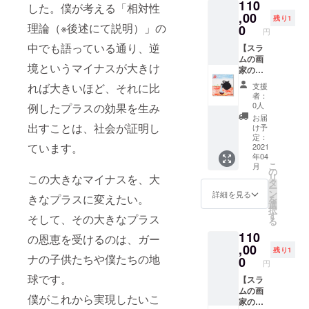
110
ジで
貴重な
した。僕が考える「相対性
す、絵
,00
本。ス
残り1
は直筆
理論（※後述にて説明）」の
ラム街
0
円
となり
の小学
中でも語っている通り、逆
ます。
【スラ
校が運
ムの画
営費に
境というマイナスが大きけ
家の作
充てら
品１】
れま
れば大きいほど、それに比
支援
長坂真
す。
者：
護が始
0人
例したプラスの効果を生み
め
お届
た、“ス
出すことは、社会が証明し
け予
ラム街
定：
ています。
から
2021
年04
スー
こ
月
パース
の
リ
この大きなマイナスを、大
ターを
タ
ー
生み出
ン
詳細を見る
きなプラスに変えたい。
を
そう”と
選
択
いうプ
す
そして、その大きなプラス
る
ロジェ
110
クト。
の恩恵を受けるのは、ガー
現地の
,00
残り1
ナの子供たちや僕たちの地
青少年
0
円
に絵を
球です。
描くこ
【スラ
とを指
ムの画
僕がこれから実現したいこ
導し、
家の作