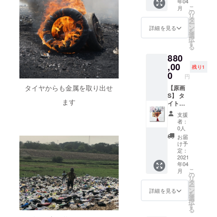
年04
イメー
がE-
こ
月
ジです
WASTE
の
リ
を使用
タ
ー
して描
ン
詳細を見る
を
いた一
選
択
点もの
す
る
の原画
880
サイ
ズ：40
,00
残り1
㎝×40㎝
0
円
素材：
タイヤからも金属を取り出せ
Oil and
【原画
E-
S】 タ
ます
waste
イト
on
ル：
支援
Canvas
『Flowe
者：
r give
0人
me a
お届
smile』
け予
長坂真
定：
護がE-
2021
年04
WASTE
こ
月
を使用
の
リ
して描
タ
ー
いた一
ン
詳細を見る
を
点もの
選
択
の原画
す
る
サイ