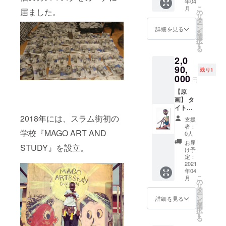
年04
坂真護
こ
月
届ました。
がE-
の
リ
WASTE
タ
ー
を使用
ン
詳細を見る
を
して描
選
択
いた一
す
る
点もの
2,0
の原画
サイ
90,
残り1
ズ：
000
円
H50㎝
×W40㎝
【原
素材：
画】 タ
Oil and
イト
E-
ル：
2018年には、スラム街初の
支援
waste
『I'm
者：
学校『MAGO ART AND
on
learnin
0人
Canvas
g
お届
STUDY』を設立。
relativit
け予
y at
定：
slum』
2021
年04
美術
こ
月
家・長
の
リ
坂真護
タ
ー
がE-
ン
詳細を見る
を
WASTE
選
択
を使用
す
る
して描