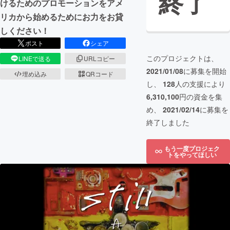
終了
けるためのプロモーションをアメ
リカから始めるためにお力をお貸
しください！
ポスト
シェア
このプロジェクトは、
LINEで送る
URLコピー
2021/01/08
に募集を開始
埋め込み
QRコード
し、
128
人の支援により
6,310,100
円の資金を集
め、
2021/02/14
に募集を
終了しました
もう一度プロジェク
トをやってほしい