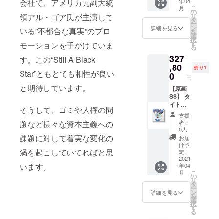
会社で、アメリカ元副大統
年04
を使用
こ
月
して描
の
領アル・ゴア氏が主演して
リ
いた一
タ
ー
点もの
ン
詳細を見る
いる”不都合な真実”のプロ
を
の原画
選
択
サイ
す
モーションを手がけていま
る
ズ：20
327
㎝×20㎝
す。この“Still A Black
素材：
,80
残り1
Star”ともとても相性が良い
Oil and
0
円
E-
と期待しています。
waste
【原画
on
SS】 タ
Canvas
イト
そうして、ゴミや人権の問
ル：
支援
『A.K.A
題など様々な資本主義への
者：
ICE』
0人
長坂真
課題に対して着実な変化の
お届
護がE-
け予
渦を起こしていてればと思
WASTE
定：
を使用
2021
います。
年04
して描
こ
月
いた一
の
リ
点もの
タ
ー
の原画
ン
詳細を見る
を
サイ
選
択
ズ：20
す
る
㎝×20㎝