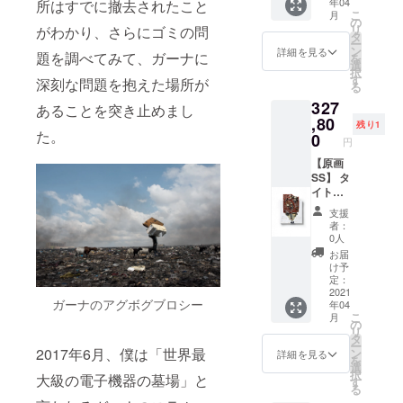
年04
所はすでに撤去されたこと
E-
こ
月
WASTE
の
リ
がわかり、さらにゴミの問
を使用
タ
ー
して描
ン
詳細を見る
題を調べてみて、ガーナに
を
いた一
選
択
点もの
す
深刻な問題を抱えた場所が
る
の原画
327
サイ
あることを突き止めまし
ズ：20
,80
残り1
た。
㎝×20㎝
0
円
素材：
Oil and
【原画
E-
SS】 タ
waste
イト
on
ル：
支援
Canvas
『Danc
者：
e at
0人
night』
お届
長坂真
け予
護がE-
定：
WASTE
2021
ガーナのアグボグブロシー
年04
を使用
こ
月
して描
の
リ
いた一
タ
ー
点もの
2017年6月、僕は「世界最
ン
詳細を見る
を
の原画
選
択
大級の電子機器の墓場」と
サイ
す
る
ズ：20