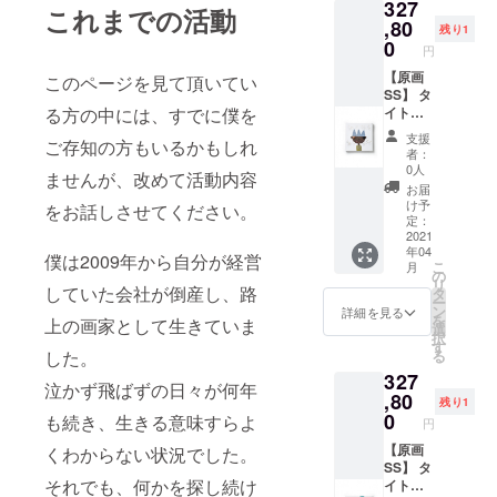
327
素材：
これまでの活動
Oil and
,80
残り1
E-
0
円
waste
on
【原画
このページを見て頂いてい
Canvas
SS】 タ
る方の中には、すでに僕を
イト
ル：
支援
ご存知の方もいるかもしれ
『あし
者：
たもあ
0人
ませんが、改めて活動内容
りが
お届
と』 長
け予
をお話しさせてください。
坂真護
定：
がE-
2021
年04
WASTE
僕は2009年から自分が経営
こ
月
を使用
の
リ
して描
していた会社が倒産し、路
タ
ー
いた一
ン
詳細を見る
を
上の画家として生きていま
点もの
選
択
の原画
す
した。
る
サイ
327
ズ：20
泣かず飛ばずの日々が何年
㎝×20㎝
,80
残り1
素材：
0
も続き、生きる意味すらよ
円
Oil and
E-
【原画
くわからない状況でした。
waste
SS】 タ
それでも、何かを探し続け
on
イト