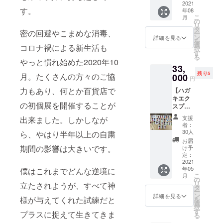
グボグ
2021
面販売
す。
年08
ブロ
のみの
こ
月
シーに
貴重な
の
リ
自身の
本。こ
タ
密の回避やこまめな消毒、
ー
アート
の本が6
ン
詳細を見る
を
ミュー
冊販売
選
コロナ禍による新生活も
択
ジアム
できる
す
る
をつく
と、1か
やっと慣れ始めた2020年10
33,
る様子
月スラ
残り5
月。たくさんの方々のご協
を、映
000
ム街の
円
画の撮
小学校
力もあり、何とか百貨店で
【ハガ
影のエ
が運営
キエク
ピソー
できる
の初個展を開催することが
スプレ
ドも交
仕組み
ス】 ハ
えて描
になっ
支援
出来ました。しかしなが
ガキに
くス
ていま
者：
長坂が
トー
す。
30人
ら、やはり半年以上の自粛
絵を描
リー。
お届
き、お
20万文
期間の影響は大きいです。
け予
送りし
字以上
定：
ます。
2021
の大
年05
僕はこれまでどんな逆境に
どんな
作！！
こ
月
絵が届
※一般流
の
リ
立たされようが、すべて神
くかは
通して
タ
ー
お楽し
おら
ン
詳細を見る
様が与えてくれた試練だと
を
み！ ※
ず、対
選
択
写真は
面販売
す
プラスに捉えて生きてきま
る
イメー
のみの