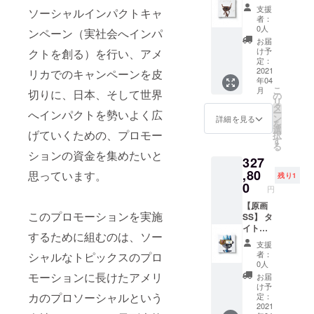
on
ル：
支援
ソーシャルインパクトキャ
Canvas
『Fishi
者：
ng a
0人
ンペーン（実社会へインパ
fish』
お届
長坂真
け予
クトを創る）を行い、アメ
護がE-
定：
WASTE
2021
リカでのキャンペーンを皮
年04
を使用
こ
月
切りに、日本、そして世界
して描
の
リ
いた一
タ
ー
へインパクトを勢いよく広
点もの
ン
詳細を見る
を
の原画
選
げていくための、プロモー
択
サイ
す
る
ズ：20
ションの資金を集めたいと
327
㎝×20㎝
素材：
,80
思っています。
残り1
Oil and
0
円
E-
waste
【原画
このプロモーションを実施
on
SS】 タ
Canvas
イト
するために組むのは、ソー
ル：
支援
『今日
者：
シャルなトピックスのプロ
を生き
0人
る』 長
モーションに長けたアメリ
お届
坂真護
け予
がE-
カのプロソーシャルという
定：
WASTE
2021