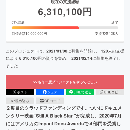
現在の支援総額
6,310,100
円
終了
63
%達成
目標金額
10,000,000
円
支援者数
128
人
このプロジェクトは、
2021/01/08
に募集を開始し、
128
人の支援
により
6,310,100
円の資金を集め、
2021/02/14
に募集を終了し
ました
もう一度プロジェクトをやってほしい
ポスト
シェア
LINEで送る
URLコピー
埋め込み
QRコード
２度目のクラウドファンディングです。ついにドキュメ
ンタリー映画“Still A Black Star ”が完成し、2020年7月
にはアメリカのImpact Docs Awardsで４部門を受賞し