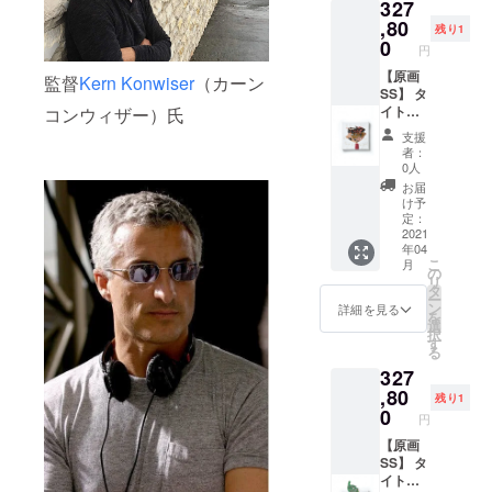
327
ズ：20
㎝×20㎝
,80
残り1
素材：
0
円
Oil and
E-
【原画
監督
Kern Konwiser
（カーン
waste
SS】 タ
on
イト
コンウィザー）氏
Canvas
ル：『I
支援
was
者：
happy
0人
』 美術
お届
家・長
け予
坂真護
定：
がE-
2021
年04
WASTE
こ
月
を使用
の
リ
して描
タ
ー
いた一
ン
詳細を見る
を
点もの
選
択
の原画
す
る
サイ
327
ズ：20
㎝×20㎝
,80
残り1
素材：
0
円
Oil and
E-
【原画
waste
SS】 タ
on
イト