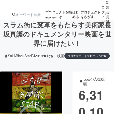
新
ロ
規
グ
会
プロジェクトを掲
はじ
プロジェクト
/
載するには
める
をさがす
イ
員
ン
登
スラム街に変革をもたらす美術家長
録
坂真護のドキュメンタリー映画を世
界に届けたい！
人気のプロ
注目のリ
注目の新着プロ
募集終了が近いプ
もうすぐ公開
ジェクト
ターン
ジェクト
ロジェクト
されます
StillABlackStarPJ2019
映像・映画
コロナサポートプログラム対象
アート・写真
音楽
現在の支援総
テクノロジー・ガジェット
ゲーム・サ
額
6,31
映像・映画
書籍・雑誌
0,10
ビジネス・起業
チャレンジ