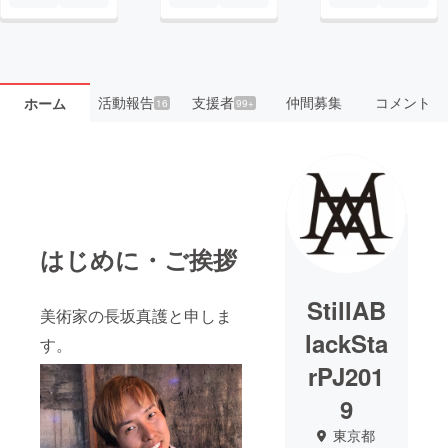
活動報告
支援者
仲間募集
コメント
ホーム
16
99+
はじめに・ご挨拶
StillAB
美術家の長坂真護と申しま
lackSta
す。
rPJ201
9
東京都