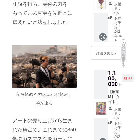
waste
ル：
和感を持ち、美術の力を
支援
on
『It's
者：
Canvas
sunny
もってこの真実を先進国に
0人
day』
お届
伝えたいと決意しました。
美術
け予
家・長
定：
坂真護
2021
年04
がE-
こ
月
WASTE
の
リ
を使用
タ
ー
して描
ン
詳細を見る
を
いた一
選
択
点もの
す
る
の原画
1,1
サイ
ズ：
00,
残り1
H50㎝
000
円
×W40㎝
素材：
【原画
立ち込めるガスにむせ込み、
Oil and
M】 タ
E-
イト
涙が出る
waste
ル：
支援
on
『I'm
者：
Canvas
king
0人
アートの売り上げから生ま
from
お届
sun』
け予
れた資金で、これまでに850
美術
定：
家・長
2021
個のガスマスクをガーナに