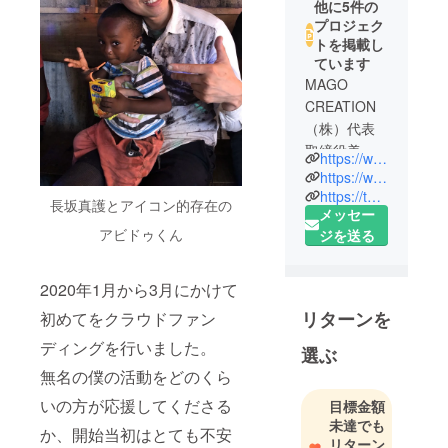
他に5件の
プロジェク
トを掲載し
ています
MAGO
CREATION
（株）代表
取締役美術
https://www.magogallery.online
家
https://www.instagram.com/nagasakamago/
MAGO Art &
https://twitter.com/artistmago
長坂真護とアイコン的存在の
メッセー
Study
アビドゥくん
ジを送る
Institute
Founder
2020年1月から3月にかけて
1984年生ま
リターンを
初めてをクラウドファン
れ。2009
ディングを行いました。
年、自ら経
選ぶ
営する会社
無名の僕の活動をどのくら
が倒産し路
いの方が応援してくださる
目標金額
上の画家
未達でも
か、開始当初はとても不安
に。2017年6
リターン