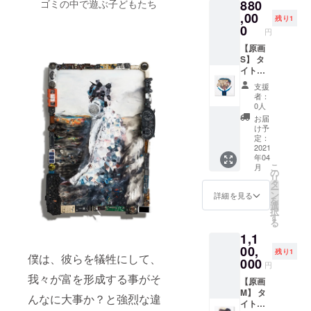
ゴミの中で遊ぶ子どもたち
880
ズ：40
㎝×40㎝
,00
残り1
素材：
0
円
Oil and
E-
【原画
waste
S】 タ
on
イト
Canvas
ル：『I
支援
have
者：
DNA
0人
for the
お届
future
け予
』 美術
定：
家・長
2021
年04
坂真護
こ
月
がE-
の
リ
WASTE
タ
ー
を使用
ン
詳細を見る
を
して描
選
択
いた一
す
る
点もの
1,1
の原画
サイ
00,
残り1
僕は、彼らを犠牲にして、
ズ：40
000
円
㎝×40㎝
我々が富を形成する事がそ
素材：
【原画
Oil and
M】 タ
んなに大事か？と強烈な違
E-
イト