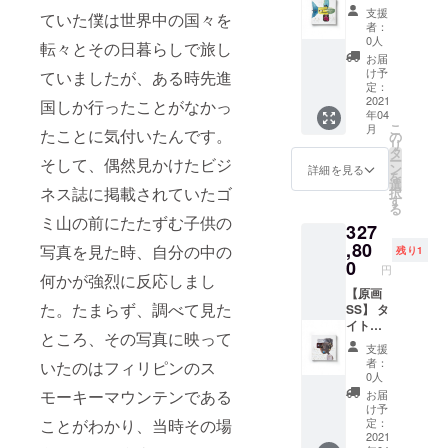
Canvas
ル：
支援
ていた僕は世界中の国々を
『to the
者：
sky』
0人
転々とその日暮らしで旅し
長坂真
お届
護がE-
け予
ていましたが、ある時先進
WASTE
定：
を使用
2021
国しか行ったことがなかっ
年04
して描
こ
月
たことに気付いたんです。
いた一
の
リ
点もの
タ
ー
そして、偶然見かけたビジ
の原画
ン
詳細を見る
を
サイ
選
ネス誌に掲載されていたゴ
択
ズ：20
す
る
㎝×20㎝
ミ山の前にたたずむ子供の
327
素材：
Oil and
,80
写真を見た時、自分の中の
残り1
E-
0
円
waste
何かが強烈に反応しまし
on
【原画
た。たまらず、調べて見た
Canvas
SS】 タ
イト
ところ、その写真に映って
ル：
支援
『After
者：
いたのはフィリピンのス
an
0人
endless
モーキーマウンテンである
お届
journey
け予
』 長坂
ことがわかり、当時その場
定：
真護が
2021