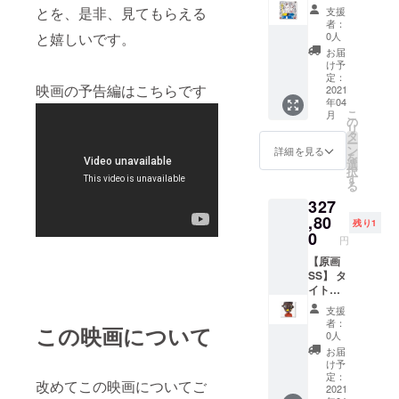
自ら、
品3】
とを、是非、見てもらえる
支援
画家と
長坂真
者：
なるべ
護が始
と嬉しいです。
0人
く志願
め
お届
した子
た、“ス
け予
の絵を
ラム街
定：
映画の予告編はこちらです
先進国
から
2021
年04
で販売
スー
こ
月
し、利
パース
の
リ
益（販
ターを
タ
ー
売価格
生み出
ン
詳細を見る
を
の1割）
そう”と
選
択
を直接
いうプ
す
る
本人へ
ロジェ
327
還元す
クト。
る仕組
現地の
,80
残り1
みを作
青少年
0
円
りまし
に絵を
た。 サ
描くこ
【原画
イズ：
とを指
SS】 タ
約
導し、
イト
30cm×
自ら、
ル：
支援
30cm
画家と
『The
者：
この映画について
素材：
なるべ
act me
0人
キャン
く志願
more』
お届
バスに
した子
美術
け予
アクリ
の絵を
家・長
定：
改めてこの映画についてご
ル絵の
先進国
坂真護
2021