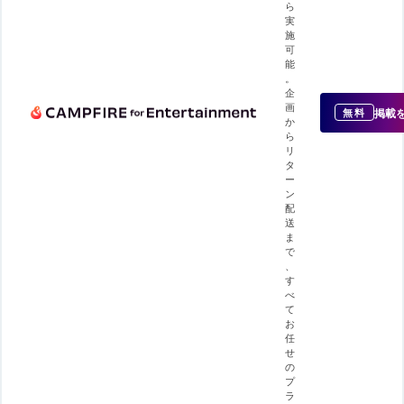
ら
実
施
可
能
。
企
画
掲載
無料
か
ら
リ
タ
ー
ン
配
送
ま
で
、
す
べ
て
お
任
せ
の
プ
ラ