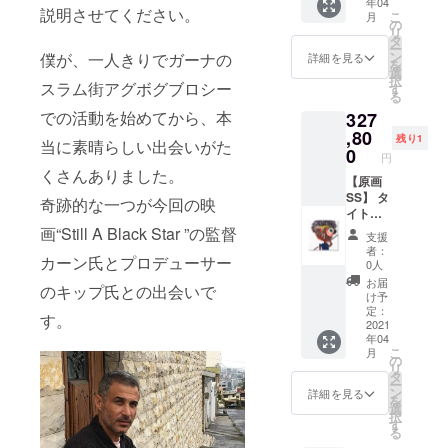
年04
具
で販売
がE-
説明させてください。
こ
月
し、利
WASTE
の
リ
益（販
を使用
タ
ー
売価格
して描
ン
僕が、一人きりでガーナの
詳細を見る
を
の1割）
いた一
選
択
を直接
点もの
スラム街アグボグブロシー
す
る
本人へ
の原画
での活動を始めてから、本
327
還元す
サイ
る仕組
ズ：20
,80
残り1
当に素晴らしい出会いがた
みを作
㎝×20㎝
0
円
りまし
素材：
くさんありました。
た。 サ
Oil and
【原画
イズ：
E-
SS】 タ
奇跡的な一つが今回の映
約
waste
イト
30cm×
on
ル：
画“Still A Black Star ”の監督
支援
30cm
Canvas
『work
者：
カーン氏とプロデューサー
素材：
4 Still』
0人
キャン
美術
お届
のキップ氏との出会いで
バスに
家・長
け予
アクリ
坂真護
定：
す。
ル絵の
がE-
2021
年04
具
WASTE
こ
月
を使用
の
リ
して描
タ
ー
いた一
ン
詳細を見る
を
点もの
選
択
の原画
す
る
サイ