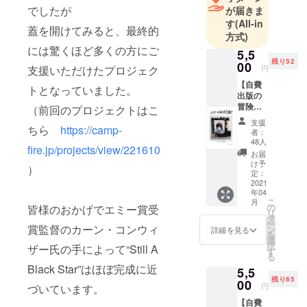
月「世界最
でしたが
が届きま
大級の電子
す
(All-in
蓋を開けてみると、最終的
方式)
機器の墓
には驚くほど多くの方にご
場」と言わ
5,5
残り52
00
れるガーナ
支援いただけたプロジェク
円
のスラム
【自費
トとなっていました。
出版の
街・アグボ
冒険記
（前回のプロジェクトはこ
グブロシー
「Still A
支援
を訪れ、先
ちら
https://camp-
Black
者：
StarⅠ
進国が捨て
48人
fire.jp/projects/view/221610
」第1
お届
た電子機器
巻】※第
け予
）
を燃やすこ
2版 内
定：
容：
2021
とで生計を
年04
ガーナ
こ
立てる人々
月
のスラ
の
皆様のおかげでエミー賞受
リ
ム街ア
との出会い
タ
ー
グボグ
賞監督のカーン・コンウィ
ン
詳細を見る
から、経
を
ブロ
選
択
ザー氏の手によって“Still A
済・文化・
シーに
す
る
初めて
環境（社会
Black Star”はほぼ完成に近
5,5
訪れた
貢献）の3軸
残り65
この冒
00
円
づいています。
が好循環す
険のゼ
【自費
ロ地点