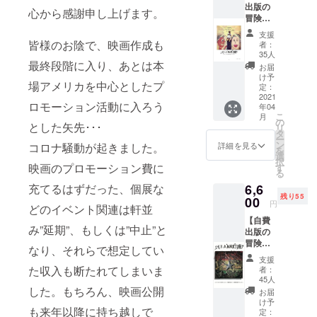
る「サステ
出版の
から始
心から感謝申し上げます。
ナブル・
冒険記
まるス
「Still A
トー
キャピタリ
支援
Black
リー。
皆様のお陰で、映画作成も
者：
ズム」を提
StarⅠ
約８万
35人
唱し、現地
」第2
最終段階に入り、あとは本
文字 ※
お届
巻】 内
一般流
け予
の廃棄物を
場アメリカを中心としたプ
容：３
通して
定：
使ったアー
度目の
2021
おら
ロモーション活動に入ろう
年04
渡航か
トの販売や
ず、対
こ
月
ら、ア
面販売
の
とした矢先･･･
リサイクル
リ
グボグ
のみの
タ
ー
事業などで
ブロ
貴重な
ン
コロナ騒動が起きました。
詳細を見る
を
シーに
本。こ
選
得た利益で
択
完全無
映画のプロモーション費に
の本が6
す
スラム街の
る
料の小
冊販売
充てるはずだった、個展な
6,6
環境改善を
学校を
できる
残り55
設立す
00
と、1か
目指す事業
円
どのイベント関連は軒並
るまで
月スラ
を行なって
【自費
のス
ム街の
み”延期”、もしくは”中止”と
出版の
トー
いる。
小学校
冒険記
リー。
が運営
なり、それらで想定してい
「Still A
約１２
できる
支援
Black
万文字
仕組み
た収入も断たれてしまいま
者：
StarⅠ
※一般流
になっ
45人
」第3
した。もちろん、映画公開
通して
ていま
お届
巻】 内
おら
す。
け予
も来年以降に持ち越しで
容：ア
ず、対
定：