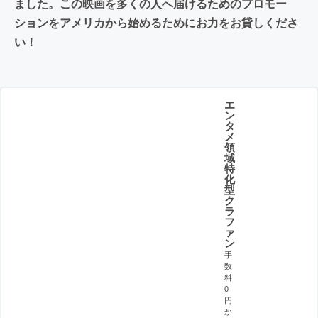
ました。この映画を多くの人へ届けるためのプロモー
ションをアメリカから始めるためにお力をお貸しくださ
い！
エ
ン
タ
メ
領
域
特
化
型
ク
ラ
フ
ァ
ン
手
数
料
0
円
か