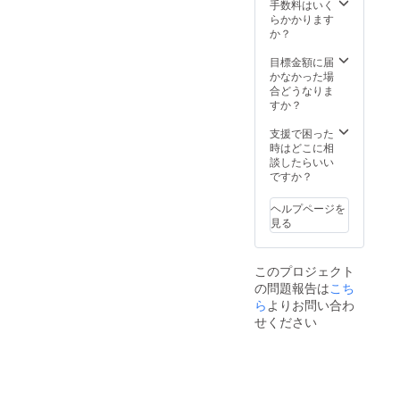
無料
手数料はいく
らかかります
か？
目標金額に届
かなかった場
合どうなりま
すか？
支援で困った
時はどこに相
談したらいい
ですか？
ヘルプページを
見る
このプロジェクト
の問題報告は
こち
ら
よりお問い合わ
せください