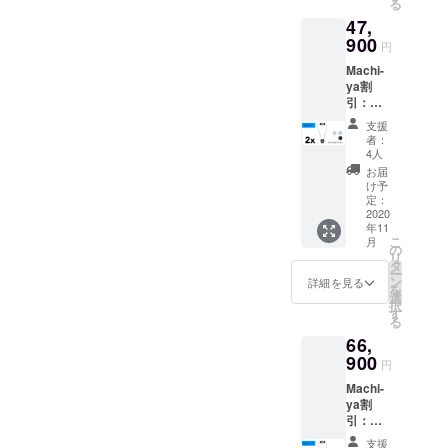
る
%オ
47,
フ） カ
ラー：
900
円
ブラッ
Machi-
ク、ホ
ya割
ワイ
引：
ト、ピ
52%オ
ンク、
支援
フ！
ブルー
者：
POLAR
の4色か
4人
SEAL
ら選択
お届
GEMM
内容：
け予
2個
POLAR
定：
本体価
2020
SEAL
年11
格：
GEMM
こ
月
99800
1個
の
リ
円
USB充
タ
ー
→4790
電ケー
ン
詳細を見る
を
0円
ブル 1
選
択
（52%
本 日本
す
る
オフ）
語の使
66,
カ
用説明
ラー：
900
書 1冊
円
ブラッ
送料：
Machi-
ク、ホ
無料
ya割
ワイ
引：
ト、ピ
55.3%
ンク、
支援