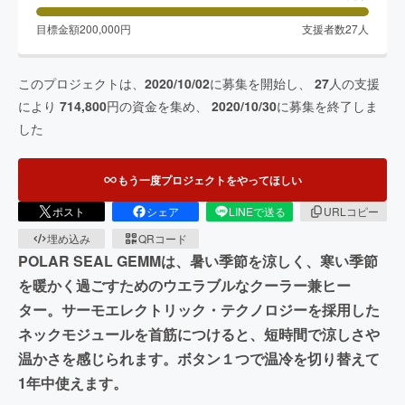
目標金額
200,000
円
支援者数
27
人
このプロジェクトは、
2020/10/02
に募集を開始し、
27
人の支援
により
714,800
円の資金を集め、
2020/10/30
に募集を終了しま
した
もう一度プロジェクトをやってほしい
ポスト
シェア
LINEで送る
URLコピー
埋め込み
QRコード
POLAR SEAL GEMMは、暑い季節を涼しく、寒い季節
を暖かく過ごすためのウエラブルなクーラー兼ヒー
ター。サーモエレクトリック・テクノロジーを採用した
ネックモジュールを首筋につけると、短時間で涼しさや
温かさを感じられます。ボタン１つで温冷を切り替えて
1年中使えます。