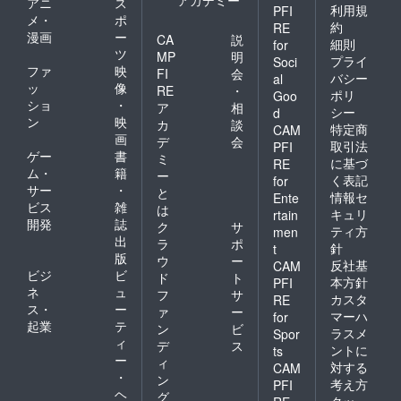
アカデミー
アニ
ス
利用規
PFI
メ・
ポ
約
RE
漫画
ー
CA
説
細則
for
ツ
MP
明
プライ
Soci
ファ
映
FI
会
バシー
al
ッ
像
RE
・
ポリ
Goo
ショ
・
ア
相
シー
d
ン
映
カ
談
特定商
CAM
画
デ
会
取引法
PFI
ゲー
書
ミ
に基づ
RE
ム・
籍
ー
く表記
for
サー
・
と
情報セ
Ente
ビス
雑
は
キュリ
rtain
開発
誌
ク
サ
ティ方
men
出
ラ
ポ
針
t
版
ウ
ー
反社基
CAM
ビジ
ビ
ド
ト
本方針
PFI
ネ
ュ
フ
サ
カスタ
RE
ス・
ー
ァ
ー
マーハ
for
起業
テ
ン
ビ
ラスメ
Spor
ィ
デ
ス
ントに
ts
ー
ィ
対する
CAM
・
ン
考え方
PFI
ヘ
グ