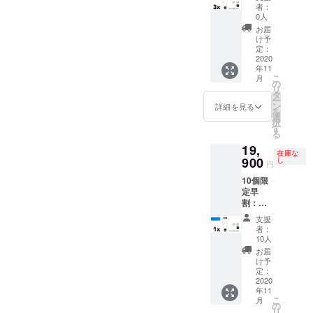
オフ！
ブルー
者：
POLAR
の4色か
0人
SEAL
ら選択
お届
GEMM
内容：
け予
3個
POLAR
定：
本体価
2020
SEAL
年11
格：
GEMM
こ
月
149700
2個
の
リ
円
USB充
タ
ー
→6690
電ケー
ン
詳細を見る
を
0円
ブル 2
選
択
（55.3
本 日本
す
る
%オ
語の使
19,
フ） カ
用説明
在庫な
ラー：
900
書 2冊
し
円
ブラッ
送料：
10個限
ク、ホ
無料
定早
ワイ
割：
ト、ピ
60.1%
ンク、
支援
オフ！
ブルー
者：
POLAR
の4色か
10人
SEAL
ら選択
お届
GEMM
内容：
け予
1個
POLAR
定：
本体価
2020
SEAL
年11
格：
GEMM
こ
月
49900
3個
の
リ