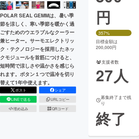
円
まちづくり・地域活性化
POLAR SEAL GEMMは、暑い季
節を涼しく、寒い季節を暖かく過
CAMPFIRE for Social Good
CAMPFIRE Creation
ごすためのウエラブルなクーラー
357%
CAMPFIREふるさと納税
machi-ya
コミュニティ
兼ヒーター。サーモエレクトリッ
目標金額は
200,000円
ク・テクノロジーを採用したネッ
クモジュールを首筋につけると、
支援者数
短時間で涼しさや温かさを感じら
27
人
れます。ボタン１つで温冷を切り
替えて1年中使えます。
ポスト
シェア
募集終了まで残
LINEで送る
URLコピー
り
埋め込み
QRコード
終了