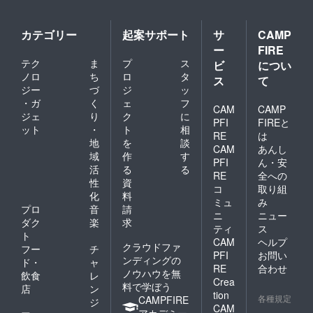
カテゴリー
起案サポート
サ
CAMP
ー
FIRE
テク
ま
プ
ス
ビ
につい
ノロ
ち
ロ
タ
ス
て
ジー
づ
ジ
ッ
・ガ
く
ェ
フ
CAM
CAMP
ジェ
り
ク
に
PFI
FIREと
ット
・
ト
相
RE
は
地
を
談
CAM
あんし
域
作
す
PFI
ん・安
活
る
る
RE
全への
性
資
コ
取り組
化
料
ミュ
み
プロ
音
請
ニ
ニュー
ダク
楽
求
ティ
ス
ト
CAM
ヘルプ
クラウドファ
フー
チ
PFI
お問い
ンディングの
ド・
ャ
RE
合わせ
ノウハウを無
飲食
レ
Crea
料で学ぼう
店
ン
tion
各種規定
CAMPFIRE
ジ
CAM