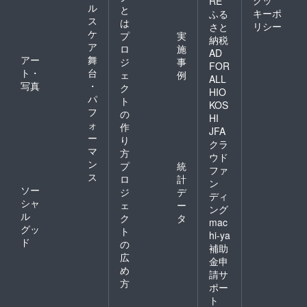
クッ
RE
ル
と
キーポ
ふる
ス
は
リシー
さと
ケ
プ
実
納税
ア
ロ
施
AD
アー
舞
ジ
事
FOR
ト・
台
ェ
例
ALL
写真
・
ク
HIO
パ
ト
KOS
フ
の
HI
ォ
作
JFA
ー
り
クラ
マ
方
ウド
ン
プ
統
ファ
ス
ロ
計
ン
ソー
ジ
デ
ディ
シャ
ェ
ー
ング
ル
ク
タ
mac
グッ
ト
hi-ya
ド
の
補助
広
金申
め
請サ
方
ポー
ト