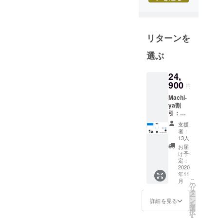
リターンを
選ぶ
24,
900
円
Machi-
ya割
引：
50.1%
支援
オフ！
者：
POLAR
13人
SEAL
お届
GEMM
け予
1個
定：
本体価
2020
年11
格：
こ
月
49900
の
リ
円
タ
ー
→2490
ン
詳細を見る
を
0円
選
択
（50.1
す