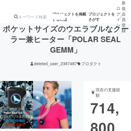
新
ロ
規
グ
会
プロジェクトを掲載
プロジェクトを
/
するには
さがす
イ
員
ン
登
ポケットサイズのウエラブルなクー
録
ラー兼ヒーター「POLAR SEAL
GEMM」
人気のプロ
注目のリ
注目の新着プロ
募集終了が近いプ
もうすぐ公開
ジェクト
ターン
ジェクト
ロジェクト
されます
deleted_user_2387487
プロダクト
アート・写真
音楽
現在の支援総
テクノロジー・ガジェット
ゲーム・サ
額
714,
映像・映画
書籍・雑誌
800
ビジネス・起業
チャレンジ