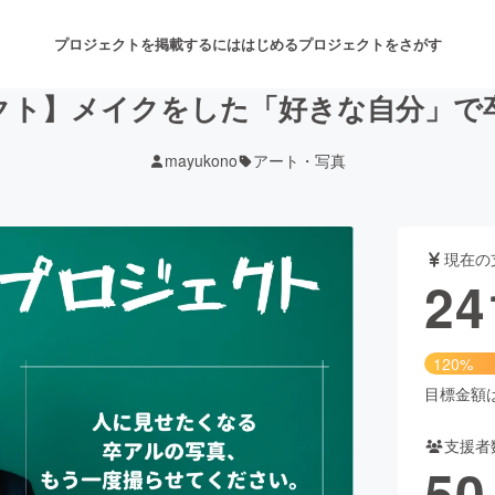
プロジェクトを掲載するには
はじめる
プロジェクトをさがす
クト】メイクをした「好きな自分」で
mayukono
アート・写真
注目のリターン
注目の新着プロジェクト
募集終了が近いプロジェクト
も
現在の
音楽
舞台・パフォーマンス
24
ゲーム・サービス開発
フード・飲食店
120%
書籍・雑誌出版
アニメ・漫画
目標金額は2
支援者
チャレンジ
ビューティー・ヘルスケ
50