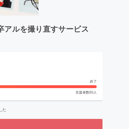
卒アルを撮り直すサービス
終了
支援者数
50
人
した