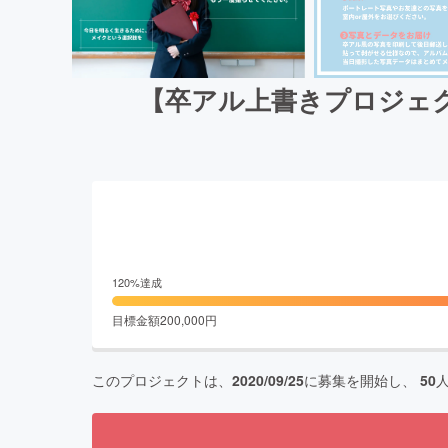
【卒アル上書きプロジェ
120
%達成
目標金額
200,000
円
このプロジェクトは、
2020/09/25
に募集を開始し、
50