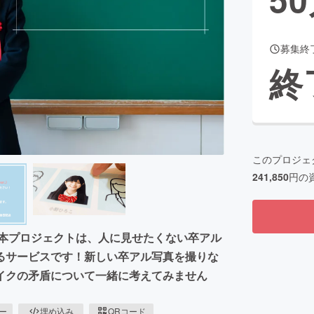
募集終
CAMPFIRE for Social Good
CAMPFIRE Creation
終
CAMPFIREふるさと納税
machi-ya
コミュニティ
このプロジェ
241,850
円の
 本プロジェクトは、人に見せたくない卒アル
るサービスです！新しい卒アル写真を撮りな
イクの矛盾について一緒に考えてみません
ピー
埋め込み
QRコード