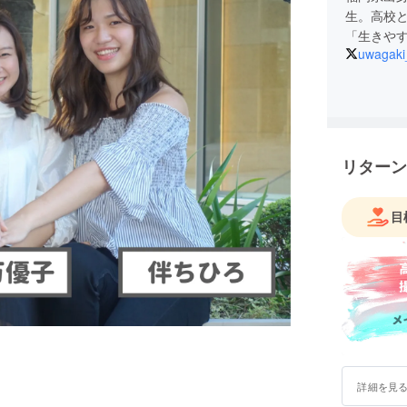
生。高校
「生きや
uwagaki
リターン
目
詳細を見