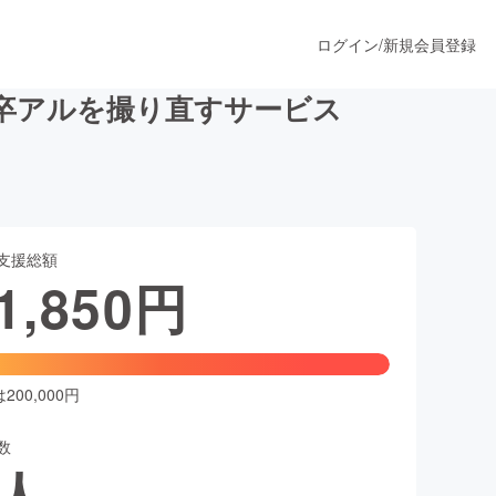
ログイン
/
新規会員登録
卒アルを撮り直すサービス
うすぐ公開されます
支援総額
プロダクト
1,850
円
ファッション
スポーツ
00,000円
数
ア
ソーシャルグッド
人