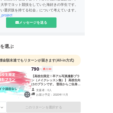
と大学でヨット競技をしていた海好きの学生です。
すい選択肢を持てる社会」について考えています。
_project
メッセージを送る
を選ぶ
標金額未達でもリターンが届きます
(All-in方式)
790
円
残り
30
【高校生限定！卒アル写真撮影プラ
ン（メイクレッスン無）】 高校生向
けのプランです。 普段からご自身で
メイクをされる方にオススメ！ ＜内
支援者：0人
容＞ ①写真撮影（屋内or屋外） ②
お届け予定：2020年11月
写真データお渡し ③卒アルサイズの
写真（4cm×3cm・貼って剥がせる
仕様）を現像して後日配送 ※お一人
このリターンを選択する
る
様の料金です。複数人で参加いただ
く場合は、参加人数分のお申し込み