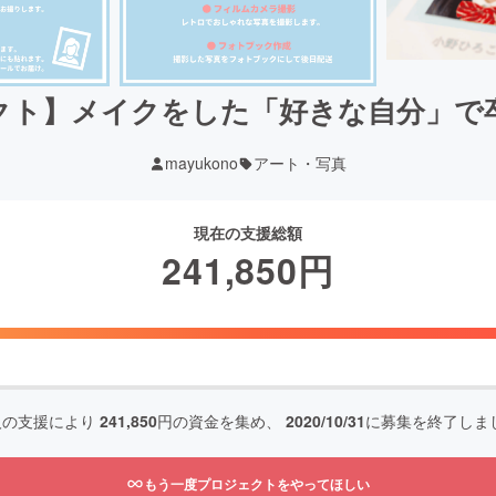
クト】メイクをした「好きな自分」で
mayukono
アート・写真
現在の支援総額
241,850
円
人の支援により
241,850
円の資金を集め、
2020/10/31
に募集を終了しま
もう一度プロジェクトをやってほしい