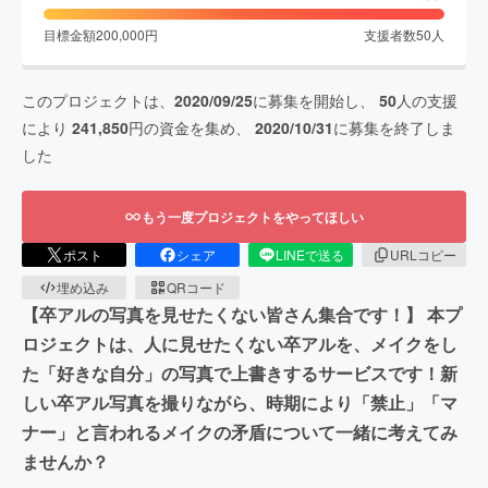
目標金額
200,000
円
支援者数
50
人
このプロジェクトは、
2020/09/25
に募集を開始し、
50
人の支援
により
241,850
円の資金を集め、
2020/10/31
に募集を終了しま
した
もう一度プロジェクトをやってほしい
ポスト
シェア
LINEで送る
URLコピー
埋め込み
QRコード
【卒アルの写真を見せたくない皆さん集合です！】 本プ
ロジェクトは、人に見せたくない卒アルを、メイクをし
た「好きな自分」の写真で上書きするサービスです！新
しい卒アル写真を撮りながら、時期により「禁止」「マ
ナー」と言われるメイクの矛盾について一緒に考えてみ
ませんか？