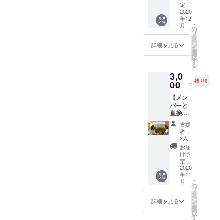
定）】
い。話
定：
たしま
くださ
レトロ
2020
題に
す。 ※
い。 ※
年12
でお
あった
制服の
交通費
こ
月
しゃれ
メン
の
着用は
はご自
リ
な写真
バー1人
タ
自由で
身でご
ー
が欲し
が担当
ン
詳細を見る
す。 ※
負担く
を
い方に
いたし
選
全ての
ださ
択
オスス
ます。
す
性別の
い。 ※
る
メ！ ＜
・日時
方にご
撮影場
3,0
内容＞
はメー
利用い
所（23
残り8
・卒ア
00
ルにて
ただけ
円
区
ル撮影
調整い
ます。
内）・
【メン
プラン
たしま
※コスメ
日時は
バーと
に追加
す。11
やメイ
お申し
直接
で、
月〜12
ク道具
込み後
あって
フィル
月の実
はご用
支援
に調整
お話し
ムカメ
施を予
者：
意いた
させて
しませ
ラでも
定して
2人
しま
いただ
んか？
撮影い
おりま
お届
す。 ※
きま
（1時
たしま
す。
け予
交通費
す。 ※
間）】
す。 ・
定：
はご自
所用時
＜内容
2020
現像し
身でご
間は2時
年11
＞ ・英
た写真
負担く
間を予
こ
月
会話／
を後日
の
ださ
定して
リ
留学相
郵送い
タ
い。 ※
おりま
ー
談／受
たしま
ン
詳細を見る
所用時
す。 ※
を
験相談
す。 ※
選
間は2時
運営メ
択
／コス
必ず撮
す
間を予
ンバー