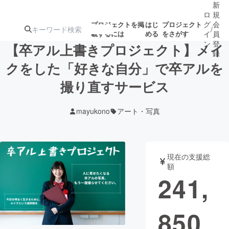
新
ロ
規
グ
会
プロジェクトを掲
はじ
プロジェクト
/
載するには
める
をさがす
イ
員
ン
登
【卒アル上書きプロジェクト】メイ
録
クをした「好きな自分」で卒アルを
撮り直すサービス
人気のプロ
注目のリ
注目の新着プロ
募集終了が近いプ
もうすぐ公開
ジェクト
ターン
ジェクト
ロジェクト
されます
mayukono
アート・写真
アート・写真
音楽
現在の支援総
テクノロジー・ガジェット
ゲーム・サ
額
241,
映像・映画
書籍・雑誌
850
ビジネス・起業
チャレンジ