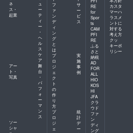
本方針
PFI
ネ
ュ
フ
サ
カスタ
RE
ス・
ー
ァ
ー
マーハ
for
起業
テ
ン
ビ
ラスメ
Spor
ィ
デ
ス
ントに
ts
ー
ィ
対する
CAM
・
ン
考え方
PFI
ヘ
グ
クッ
RE
ル
と
キーポ
ふる
ス
は
リシー
さと
ケ
プ
実
納税
ア
ロ
施
AD
アー
舞
ジ
事
FOR
ト・
台
ェ
例
ALL
写真
・
ク
HIO
パ
ト
KOS
フ
の
HI
ォ
作
JFA
ー
り
クラ
マ
方
ウド
ン
プ
統
ファ
ス
ロ
計
ン
ソー
ジ
デ
ディ
シャ
ェ
ー
ング