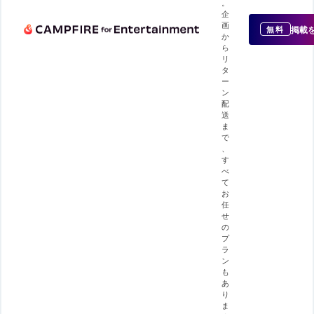
。
企
画
掲載
無料
か
ら
リ
タ
ー
ン
配
送
ま
で
、
す
べ
て
お
任
せ
の
プ
ラ
ン
も
あ
り
ま