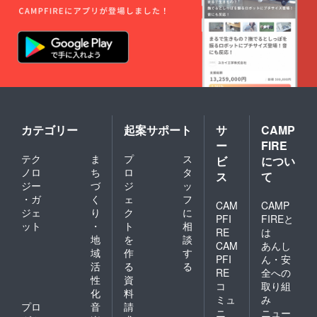
カテゴリー
起案サポート
サ
CAMP
ー
FIRE
テク
ま
プ
ス
ビ
につい
ノロ
ち
ロ
タ
ス
て
ジー
づ
ジ
ッ
・ガ
く
ェ
フ
CAM
CAMP
ジェ
り
ク
に
PFI
FIREと
ット
・
ト
相
RE
は
地
を
談
CAM
あんし
域
作
す
PFI
ん・安
活
る
る
RE
全への
性
資
コ
取り組
化
料
ミュ
み
プロ
音
請
ニ
ニュー