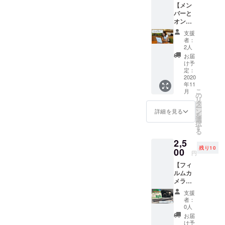
定して
ンバー
【メン
に追加
ルサイ
参加い
おりま
は必ず
バーと
で、当
ズの写
ただく
す。
女性を
オンラ
日撮っ
真
場合
含む複
インで
た写真
（4cm×
は、参
支援
数人が
お話し
を小さ
3cm・
加人数
者：
参加し
しませ
なフォ
貼って
2人
分のお
ます。
んか？
トブッ
剥がせ
申し込
お届
撮影は
（1時
クにし
るシー
け予
みをお
11~12
間）】
てお送
定：
ル付き
願いい
月を予
＜内容
2020
りしま
を予
たしま
定して
年11
＞ ・英
す。 ※
定）を
す。 ※
おりま
こ
月
会話／
必ず撮
の
現像し
制服の
す。
リ
留学相
影プラ
タ
て後日
着用は
ー
談／受
ンのお
ン
配送 ※
詳細を見る
自由で
を
験相談
申し込
選
お一人
す。 ※
択
／人
みをお
す
様の料
全ての
る
生・恋
願いい
金で
性別の
2,5
愛相談
たしま
す。複
方にご
残り10
など ・
00
す。 ※1
数人で
利用い
円
お申し
冊分の
参加い
ただけ
【フィ
込み時
価格で
ただく
ます。
ルムカ
に備考
す。
場合
※メイク
メラ撮
欄に
は、参
等は事
影（撮
て、ご
加人数
前にご
支援
影プラ
希望の
分のお
者：
自身で
ンお申
内容を
0人
申し込
された
し込み
お伝え
みをお
お届
状態で
の方限
くださ
け予
願いい
お越し