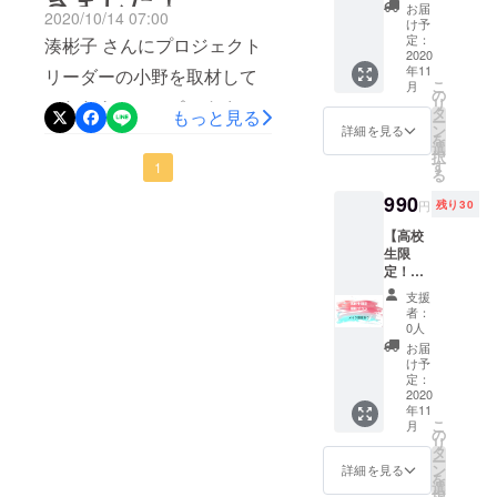
（メイ
お届
2020/10/14 07:00
クレッ
け予
スン
定：
湊彬子 さんにプロジェクト
無）】
2020
年11
高校生
リーダーの小野を取材して
こ
月
向けの
の
リ
いただき、ハフポストさん
プラン
タ
もっと見る
ー
です。
ン
詳細を見る
に記事として取り上げてい
を
普段か
選
択
らご自
す
ただきました！Twitterもト
1
る
身でメ
イクを
レンド入りし、「とっても
990
円
残り30
される
嬉しいサービス！」「この
方にオ
【高校
スス
生限
方向性は面白そう！」「そ
メ！ ＜
定！卒
内容＞
アル写
もそも卒アルっているのか
支援
①写真
真撮影
者：
撮影
な？」など様々な議論が生
プラン
0人
（屋内
（メイ
お届
まれて、面白く読ませても
or屋
クレッ
け予
外） ②
スン
定：
らっています。皆様の支
写真
有）】
2020
データ
年11
メイク
援、そして応援コメントに
こ
月
お渡し
がはじ
の
リ
③卒ア
とても励まされておりま
めての
タ
ー
ルサイ
方にオ
ン
詳細を見る
す！引き続きよろしくお願
を
ズの写
スス
選
択