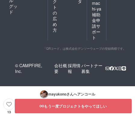
ル
ク
タ
mac
グッ
ト
hi-ya
ド
の
補助
広
金申
め
請サ
方
ポー
ト
「QRコード」は株式会社デンソーウェーブの登録商標です。
© CAMPFIRE,
会社概
採用情
パートナー
Inc.
要
報
募集
mayukono
さんへアンコール
もう一度プロジェクトをやってほしい
13