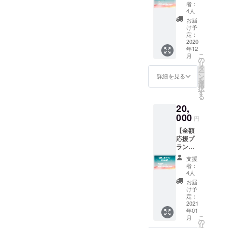
ただけ
にてお
整いた
者：
す。
る方向
送りし
しま
4人
けのプ
ます
す。11
お届
ランで
（12
月〜12
け予
す。 ＜
月〜21
定：
月の実
内容＞
2020
年1月予
施を予
年12
・お礼
定）。
定して
こ
月
のメッ
の
おりま
リ
セージ
タ
す。 ※
ー
をメー
ン
公共の
詳細を見る
を
ルにて
選
場（東
択
お送り
す
京都23
る
いたし
区内）
20,
ます。
でお会
・活動
000
いいた
円
報告を
しま
【全額
メール
す。 ※
応援プ
にてお
ご自身
ラン】
送りし
の交通
プロ
ます
費や飲
支援
ジェク
（12
食代は
者：
トにご
月〜翌
4人
ご負担
賛同い
年1月予
くださ
お届
ただけ
定）。
け予
い。
る方向
・活動
定：
けのプ
2021
中の制
年01
ランで
作物等
こ
月
す。 ＜
にお名
の
リ
内容＞