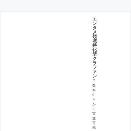
エ
ン
タ
メ
領
域
特
化
型
ク
ラ
フ
ァ
ン
手
数
料
0
円
か
ら
実
施
可
能