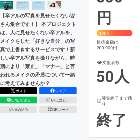
円
まちづくり・地域活性化
【卒アルの写真を見せたくない皆
さん集合です！】 本プロジェクト
CAMPFIRE for Social Good
CAMPFIRE Creation
は、人に見せたくない卒アルを、
120%
CAMPFIREふるさと納税
machi-ya
コミュニティ
メイクをした「好きな自分」の写
目標金額は
200,000円
真で上書きするサービスです！新
しい卒アル写真を撮りながら、時
支援者数
期により「禁止」「マナー」と言
50
人
われるメイクの矛盾について一緒
に考えてみませんか？
ポスト
シェア
募集終了まで残
LINEで送る
URLコピー
り
埋め込み
QRコード
終了