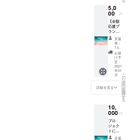
る
メのお
影プラ
定して
は必ず
5,0
買い物
ンのお
おりま
女性を
／人
00
申し込
円
す。 ※
含む複
生・恋
みをお
撮影場
数人が
【全額
愛相談
願いい
所（23
参加し
応援プ
など ・
たしま
区
ます。
ラン】
お申し
す。
内）・
撮影は
プロ
込み時
支援
日時は
11~12
ジェク
に備考
者：
お申し
月を予
トにご
欄に
7人
込み後
定して
賛同い
て、ご
お届
に調整
おりま
ただけ
希望の
け予
させて
す。
る方向
内容を
定：
いただ
けのプ
2021
お伝え
きま
年01
ランで
くださ
す。 ※
こ
月
す。 ＜
い。 ・
の
運営メ
リ
内容＞
所用時
タ
ンバー
ー
・お礼
間は1時
ン
詳細を見る
は必ず
を
のメッ
間で
選
女性を
択
セージ
す。 ・
す
含む複
る
をメー
お会い
数人が
10,
ルにて
するメ
参加し
お送り
000
ンバー
円
ます。
いたし
や日
撮影は
プロ
ます。
時・場
11~12
ジェク
・活動
所は
月を予
トにご
報告を
メール
定して
賛同い
メール
にて調
支援
おりま