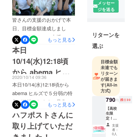
院の修士課
メッセー
程1年生。高
ジを送る
校と大学で
皆さんの支援のおかげで本
ヨット競技
日、目標金額達成しまし
をしていた
リターンを
海好きの学
た！たくさんのご支援、そ
もっと見る
生です。
選ぶ
して応援コメントをいただ
本日
「生きやす
き本当にありがとうござい
い選択肢を
10/14(水)12:18頃
目標金額
持てる社
ました。引き続き、写真を
未達でも
会」につい
から abema ヒル
撮りたい方を募集しており
リターン
て考えてい
2020/10/14 09:36
が届きま
ますのでご友人やご家族に
ズに出演します！
ます。
本日10/14(水)12:18頃から
す
(All-in
シェアしていただけると嬉
方式)
abema ヒルズで５分弱の特
しいです！よろしくお願い
790
円
残り30
集が放送されます！是非ご
もっと見る
します^^
【高校
覧ください^^ABEMAヒルズ
ハフポストさんに
生限
定！卒
【平日ひる12時〜生放送】
アル写
取り上げていただ
支援
@ABEMA で無料配信中
真撮影
者：
プラン
0人
きました！
abema ヒルズ