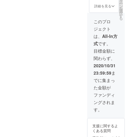
前や企
タ
ー
・お礼
業名を
ン
詳細を見る
を
のメッ
掲載さ
選
択
セージ
せてい
す
る
を動画
ただき
このプロ
にてお
ます
ジェクト
送りい
（希望
たしま
者の
は、
All-In方
す（12
み）。
式
です。
月以
※支援
降）。
時、必
目標金額に
・活動
ず備考
関わらず、
報告を
欄にご
メール
希望の
2020/10/31
にてお
お名前
23:59:59
ま
送りし
をご記
ます
入くだ
でに集まっ
（12
さい。
た金額が
月〜21
※掲載を
年1月予
希望さ
ファンディ
定）。
れない
ングされま
・活動
方は、
中の制
備考欄
す。
作物等
にてそ
にお名
の旨を
前や企
お伝え
支援に関するよ
業名を
くださ
くある質問
掲載さ
い。
せてい