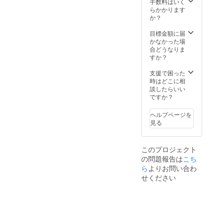
手数料はいく
ただき
らかかります
ます
か？
（希望
者の
目標金額に届
み）。
かなかった場
※支援
合どうなりま
時、必
すか？
ず備考
欄にご
支援で困った
希望の
時はどこに相
お名前
談したらいい
をご記
ですか？
入くだ
さい。
ヘルプページを
※掲載を
見る
希望さ
れない
方は、
このプロジェクト
備考欄
の問題報告は
こち
にてそ
の旨を
ら
よりお問い合わ
お伝え
せください
くださ
い。