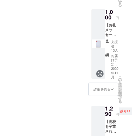
真
メ！ ＜
す
いします(o^^o)記事はこちら
る
（4cm×
内容＞
3cm・
1,0
①簡単
貼って
なメイ
00
円
剥がせ
クレッ
る仕
【お礼
スン ②
様）を
メッ
写真撮
現像し
セー
影（屋
て後日
ジ】 プ
内or屋
支援
配送 ※
ロジェ
外） ③
者：
お一人
クトを
写真
13人
様の料
応援し
データ
お届
金で
てくだ
お渡し
け予
す。複
さる方
④卒ア
定：
数人で
向けの
2020
ルサイ
年11
参加い
リター
ズの写
こ
月
ただく
ンで
真
の
リ
場合
す。 ＜
（4cm×
タ
ー
は、参
内容＞
3cm・
ン
詳細を見る
を
加人数
・直筆
貼って
選
択
分のお
のお礼
剥がせ
す
る
申し込
メッ
る仕
1,2
みをお
セージ
様）を
残り21
願いい
を、ポ
90
現像し
円
たしま
スト
て後日
【高校
す。 ※
カード
配送 ※
を卒業
制服の
にてお
お一人
された
着用は
届けし
様の料
方対