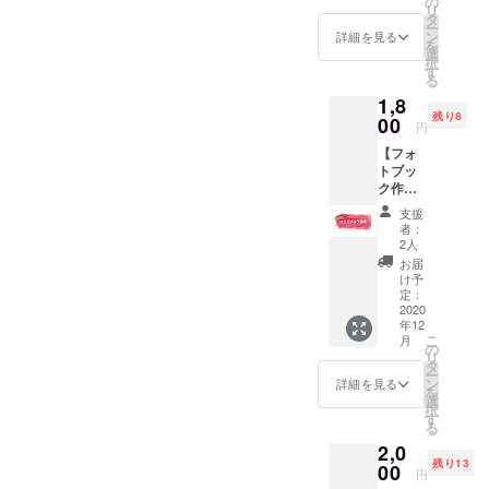
の
込み後
意いた
リ
高校を
①写真
タ
に調整
しま
ー
既に卒
撮影
ン
させて
詳細を見る
す。 ※
を
業され
（屋内
選
いただ
ご自身
択
た方
or屋
す
きま
の交通
る
（大学
外） ②
す。 ※
費はご
1,8
生・社
写真
当日は
負担く
残り8
会人な
00
データ
学生証
ださ
円
ど）が
お渡し
をお持
い。 ※
【フォ
対象の
③卒ア
ちくだ
撮影場
トブッ
プラン
ルサイ
さい。
所（23
ク作成
です。
ズの写
※所用時
区
（撮影
メイク
真
間は2時
内）・
支援
プラン
初心者
（4cm×
間を予
者：
日時は
お申し
の方に
3cm・
2人
定して
お申し
込みの
オスス
貼って
おりま
お届
込み後
方限
メ！ ＜
剥がせ
け予
す。 ※
に調整
定）】
内容＞
定：
るシー
運営メ
させて
思い出
2020
①メイ
ル付き
ンバー
いただ
年12
を形に
クレッ
を予
は必ず
きま
こ
月
して残
スン ②
の
定）を
女性を
す。 ※
リ
したい
写真撮
タ
現像し
含む複
所用時
ー
方にオ
影（屋
ン
て後日
詳細を見る
数人が
間は2時
を
スス
内or屋
選
配送 ※
参加し
間を予
択
メ！ ＜
外） ③
す
お一人
ます。
定して
る
内容＞
写真
様の料
撮影は
おりま
2,0
・卒ア
データ
金で
11~12
す。 ※
残り13
ル撮影
00
お渡し
す。複
月を予
円
運営メ
プラン
④卒ア
数人で