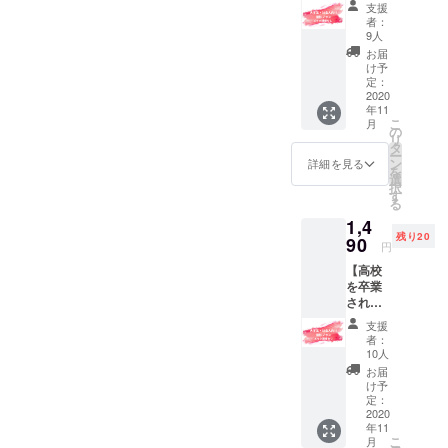
自由で
ます。
金で
支援
象！卒
す。 ※
※画像は
す。複
者：
アル写
全ての
イメー
数人で
9人
真撮影
性別の
ジです
参加い
お届
プラン
方にご
ただく
け予
（メイ
利用い
定：
場合
クレッ
2020
ただけ
は、参
年11
スン
ます。
加人数
こ
月
無）】
※メイク
の
分のお
リ
既に高
等は事
タ
申し込
ー
校を卒
前にさ
ン
みをお
詳細を見る
を
業され
れた状
選
願いい
択
た方
態でお
す
たしま
る
（大学
越しく
す。 ※
1,4
生・社
ださ
制服の
残り20
会人
90
い。 ※
着用は
円
等）が
ご自身
自由で
【高校
対象の
の交通
す。 ※
を卒業
プラン
費はご
全ての
された
です。
負担く
性別の
方対
普段か
ださ
方にご
支援
象！卒
らご自
い。 ※
利用い
者：
アル写
身でメ
撮影場
10人
ただけ
真撮影
イクを
所（23
ます。
お届
プラン
される
区
け予
※コスメ
（メイ
方にオ
定：
内）・
やメイ
クレッ
2020
スス
日時は
ク道具
年11
スン
メ！ ＜
お申し
はご用
こ
月
有）】
内容＞