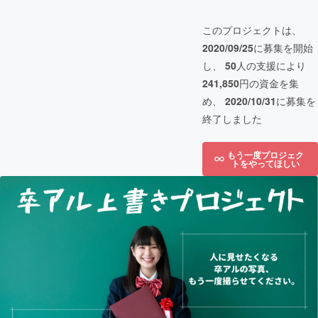
このプロジェクトは、
2020/09/25
に募集を開始
し、
50
人の支援により
241,850
円の資金を集
め、
2020/10/31
に募集を
終了しました
もう一度プロジェク
トをやってほしい