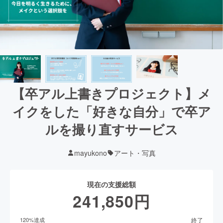
【卒アル上書きプロジェクト】メ
イクをした「好きな自分」で卒ア
ルを撮り直すサービス
mayukono
アート・写真
現在の支援総額
241,850
円
終了
120
%達成