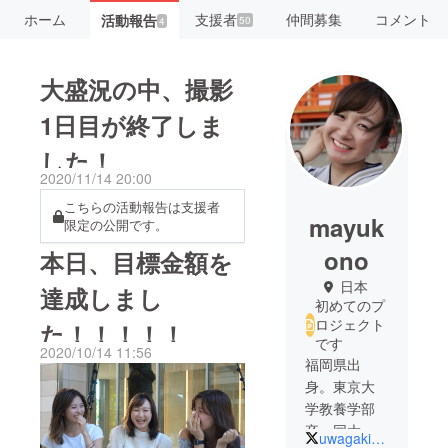
ホーム
支援者
仲間募集
コメント
活動報告
50
4
大盛況の中、撮影
1日目が終了しま
した！
2020/11/14 20:00
こちらの活動報告は支援者
mayuk
限定の公開です。
ono
本日、目標金額を
日本
達成しまし
初めてのプ
ロジェクト
た！！！！！
です
2020/10/14 11:56
福岡県出
身。東京大
学教養学部
卒、同大学
uwagaki_project