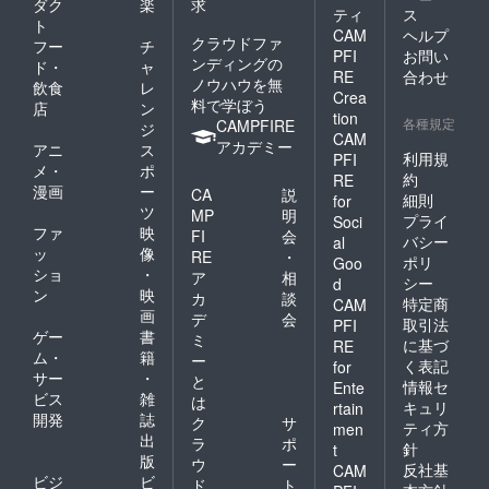
ダク
楽
求
ティ
ス
ト
CAM
ヘルプ
クラウドファ
フー
チ
PFI
お問い
ンディングの
ド・
ャ
RE
合わせ
ノウハウを無
飲食
レ
Crea
料で学ぼう
店
ン
tion
各種規定
CAMPFIRE
ジ
CAM
アカデミー
アニ
ス
利用規
PFI
メ・
ポ
約
RE
漫画
ー
CA
説
細則
for
ツ
MP
明
プライ
Soci
ファ
映
FI
会
バシー
al
ッ
像
RE
・
ポリ
Goo
ショ
・
ア
相
シー
d
ン
映
カ
談
特定商
CAM
画
デ
会
取引法
PFI
ゲー
書
ミ
に基づ
RE
ム・
籍
ー
く表記
for
サー
・
と
情報セ
Ente
ビス
雑
は
キュリ
rtain
開発
誌
ク
サ
ティ方
men
出
ラ
ポ
針
t
版
ウ
ー
反社基
CAM
ビジ
ビ
ド
ト