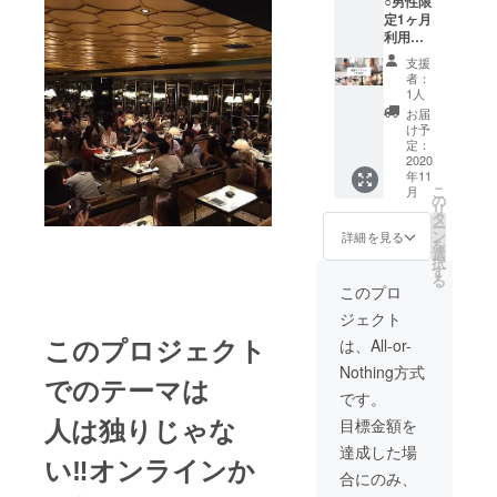
○男性限
画）1ヶ
定1ヶ月
月1ヶ月
利用料
3980円
金 定
を2ヶ月
支援
額制
利用可
者：
3980円
能（実
1人
のとこ
質
お届
ろを2ヶ
75%off
け予
月利用
）
定：
可能
2020
年11
（実質
こ
月
50％off
の
リ
）
タ
ー
ン
詳細を見る
を
選
択
す
る
このプロ
ジェクト
このプロジェクト
は、All-or-
Nothing方式
でのテーマは
です。
人は独りじゃな
目標金額を
達成した場
い‼️オンラインか
合にのみ、