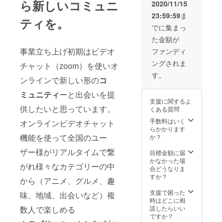
ら新しいコミュニ
2020/11/15
23:59:59
ま
ティを。
でに集まっ
た金額が
事業立ち上げ初期はビデオ
ファンディ
ングされま
チャット（zoom）を使いオ
す。
ンラインで新しい形の
コ
ミュニティ
ーと出会いを提
支援に関するよ
供したいと思っています。
くある質問
手数料はいく
オンラインビデオチャット
らかかります
機能を使って全国のユー
か？
ザー様がリアルタイムで繋
目標金額に届
かなかった場
がれ様々なカテゴリーの中
合どうなりま
すか？
から（アニメ、グルメ、趣
支援で困った
味、地域、出会いなど）複
時はどこに相
数人で楽しめる
談したらいい
ですか？