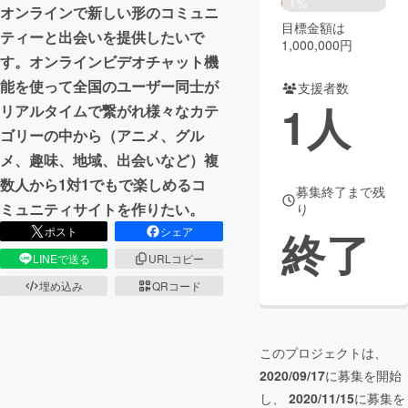
1%
オンラインで新しい形のコミュニ
目標金額は
まちづくり・地域活性化
ティーと出会いを提供したいで
1,000,000円
す。オンラインビデオチャット機
能を使って全国のユーザー同士が
支援者数
CAMPFIRE for Social Good
CAMPFIRE Creation
1
人
リアルタイムで繋がれ様々なカテ
CAMPFIREふるさと納税
machi-ya
コミュニティ
ゴリーの中から（アニメ、グル
メ、趣味、地域、出会いなど）複
数人から1対1でもで楽しめるコ
募集終了まで残
ミュニティサイトを作りたい。
り
終了
ポスト
シェア
LINEで送る
URLコピー
埋め込み
QRコード
このプロジェクトは、
2020/09/17
に募集を開始
し、
2020/11/15
に募集を