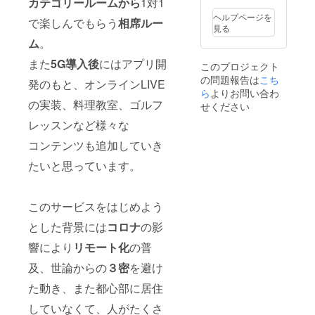
カテゴリールームから
1対1
ヘルプページを
で楽しんでもらう
相席ルー
見る
ム
。
また
5G導入後
にはアプリ開
このプロジェクト
の問題報告は
こち
発のもと、オンラインLIVE
ら
よりお問い合わ
の実装、料理教室、ゴルフ
せください
レッスンなど様々な
コンテンツも追加していき
たいと思っています。
このサービスをはじめよう
とした背景には
コロナ
の影
響により
リモート化
の普
及、世論からの
３密
を避け
た動き、また都心部に居住
していなくて、人がたくさ