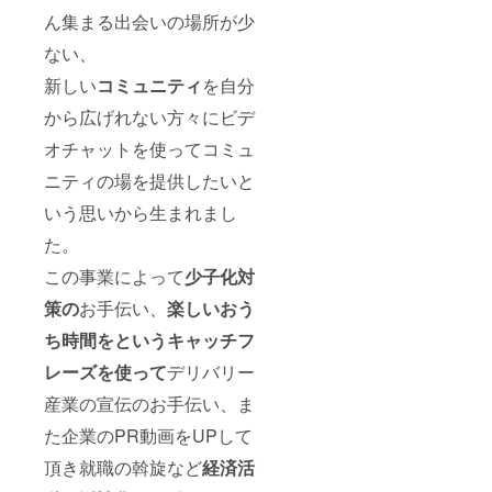
ん集まる出会いの場所が少
ない、
新しい
コミュニティ
を自分
から広げれない方々にビデ
オチャットを使ってコミュ
ニティの場を提供したいと
いう思いから生まれまし
た。
この事業によって
少子化対
策の
お手伝い、
楽しい
おう
ち時間をというキャッチフ
レーズを使って
デリバリー
産業の宣伝のお手伝い、ま
た企業のPR動画をUPして
頂き就職の斡旋など
経済活