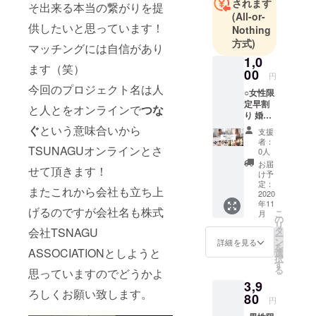
されます
そ出来る本当の繋がりを提
(All-or-
供したいと思っています！
Nothing
方式)
マッチングには自信があり
1,0
ます（笑）
00
円
今回のプロジェクト名は人
○女性限
定早割
と人とをオンラインで
つな
り 婚活
支援サ
ぐ
という意味合いから
支援
ポート
者：
TSUNAGUオンラインとさ
（当社
0人
婚活サ
お届
せて頂きます！
イト利
け予
用）1ヶ
定：
またこれから会社も立ち上
月3980
2020
年11
円を2ヶ
げるのですが会社名も株式
こ
月
月利用
の
リ
可能
タ
会社TSNAGU
ー
（実質
ン
詳細を見る
を
75%off
ASSOCIATIONとしようと
選
択
） 恋愛
す
る
思っていますのでどうかよ
カウン
3,9
セラー
ろしくお願い致します。
（恋の
80
円
応援企