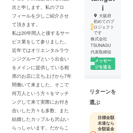
i
次と申します。私のプロ
フィールを少しご紹介させ
大阪府
初めてのプ
て頂きます。
ロジェクト
私は20年間人と接するサー
です
株式会社
ビス業をして参りました。
TSUNAGU
近年ではオリエンタルラウ
代表取締役
ンジグループという出会い
社長
メッセー
ジを送る
をメインに提供している相
席のお店に立ち上げから7年
間働いて来ました。そこで
リターンを
何万人という方々をマッチ
ングして来て実際にお付き
選ぶ
合いした方々も多数、また
目標金額
結婚したカップルも沢山い
未達なら
らっしゃいます。だからこ
全額返金