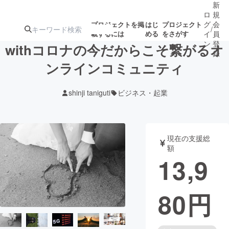
新
ロ
規
グ
会
プロジェクトを掲
はじ
プロジェクト
/
載するには
める
をさがす
イ
員
ン
登
withコロナの今だからこそ繋がるオ
録
ンラインコミュニティ
人気のプロ
注目のリ
注目の新着プロ
募集終了が近いプ
もうすぐ公開
shinji taniguti
ビジネス・起業
ジェクト
ターン
ジェクト
ロジェクト
されます
アート・写真
音楽
現在の支援総
額
13,9
テクノロジー・ガジェット
ゲーム・サ
80
円
映像・映画
書籍・雑誌
ビジネス・起業
チャレンジ