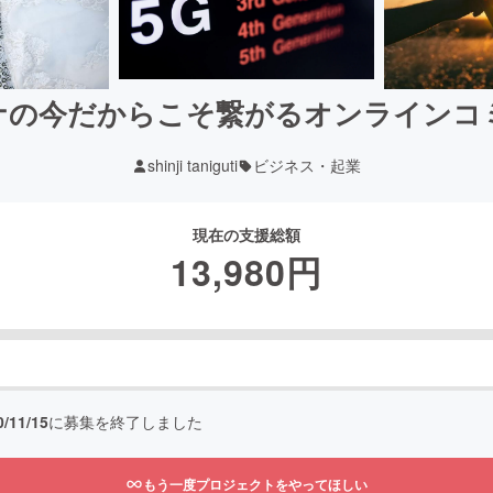
ロナの今だからこそ繋がるオンライン
shinji taniguti
ビジネス・起業
現在の支援総額
13,980
円
0/11/15
に募集を終了しました
もう一度プロジェクトをやってほしい