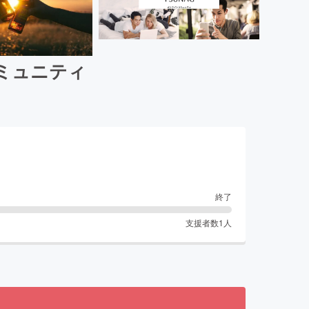
コミュニティ
終了
支援者数
1
人