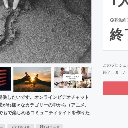
募集終
CAMPFIRE for Social Good
CAMPFIRE Creation
終
CAMPFIREふるさと納税
machi-ya
コミュニティ
このプロジェ
終了しました
提供したいです。オンラインビデオチャット
繋がれ様々なカテゴリーの中から（アニメ、
1でもで楽しめるコミュニティサイトを作りた
ピー
埋め込み
QRコード