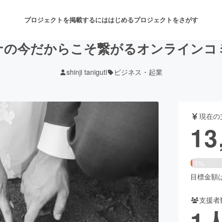
プロジェクトを掲載するには
はじめる
プロジェクトをさがす
ロナの今だからこそ繋がるオンライン
shinji taniguti
ビジネス・起業
注目のリターン
注目の新着プロジェクト
募集終了が近いプロジェクト
も
現在の
音楽
舞台・パフォーマンス
13
ゲーム・サービス開発
フード・飲食店
1%
書籍・雑誌出版
アニメ・漫画
目標金額は1
支援者
チャレンジ
ビューティー・ヘルスケ
1