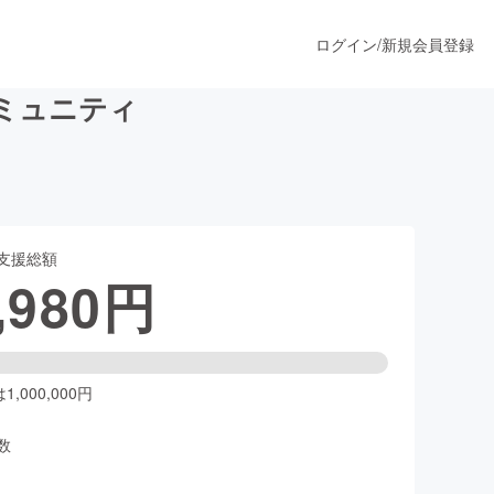
ログイン
/
新規会員登録
コミュニティ
うすぐ公開されます
支援総額
プロダクト
,980
円
ファッション
スポーツ
,000,000円
数
ア
ソーシャルグッド
人