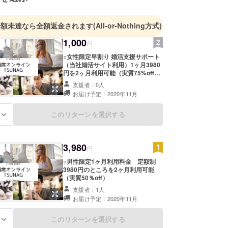
金額未達なら全額返金されます
(All-or-Nothing方式)
1,000
円
○女性限定早割り 婚活支援サポート
（当社婚活サイト利用）1ヶ月3980
円を2ヶ月利用可能（実質75%off）
恋愛カウンセラー（恋の応援企画）
支援者：0人
1ヶ月1ヶ月3980円を2ヶ月利用可能
お届け予定：2020年11月
（実質75%off）
このリターンを選択する
る
3,980
円
○男性限定1ヶ月利用料金 定額制
3980円のところを2ヶ月利用可能
（実質50％off）
支援者：1人
お届け予定：2020年11月
このリターンを選択する
る