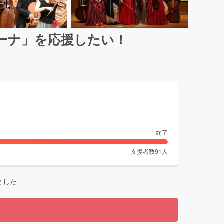
ーナ」を応援したい！
終了
支援者数
91
人
ました