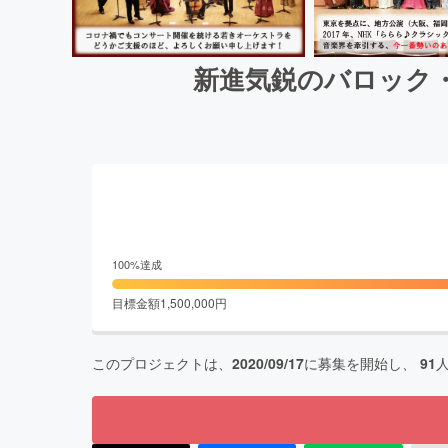
新進気鋭のバロック
100
%達成
目標金額
1,500,000
円
このプロジェクトは、
2020/09/17
に募集を開始し、
91