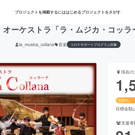
プロジェクトを掲載するには
はじめる
プロジェクトをさがす
・オーケストラ「ラ・ムジカ・コッラ
la_musica_collana
音楽
コロナサポートプログラム対象
注目のリターン
注目の新着プロジェクト
募集終了が近いプロジェクト
も
現在の
音楽
舞台・パフォーマンス
1,
ゲーム・サービス開発
フード・飲食店
100%
書籍・雑誌出版
アニメ・漫画
目標金額は1
支援者
チャレンジ
ビューティー・ヘルスケ