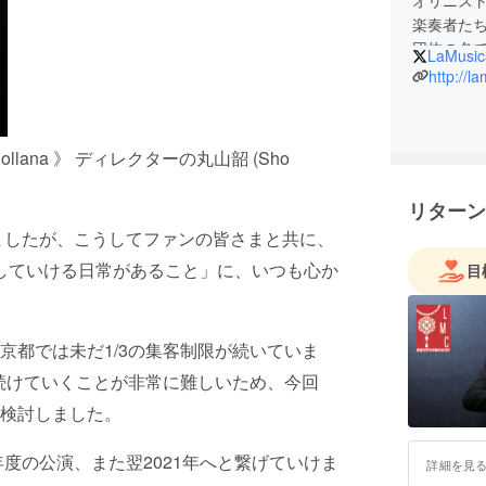
楽奏者た
団体の名であ
LaMusic
意味し、
http://l
バーの志
す。
毎年夏季に開催
ollana 》 ディレクターの丸山韶 (Sho
』では、
京を拠点に
リターン
ています
いましたが、こうしてファンの皆さまと共に、
その他、小
』や、ハ
していける日常があること」に、いつも心か
目
曲を演奏す
による『 
ています
京都では未だ1/3の集客制限が続いていま
を続けていくことが非常に難しいため、今回
2017年
La Mus
検討しました。
A.コレッ
渡って放
年度の公演、また翌2021年へと繋げていけま
詳細を見