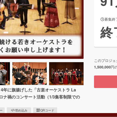
91
募集終
CAMPFIRE for Social Good
CAMPFIRE Creation
終
CAMPFIREふるさと納税
machi-ya
コミュニティ
このプロジェ
1,500,000
円
4年に旗揚げした「古楽オーケストラ La
。コロナ禍のコンサート活動（1/3集客制限での
ピー
埋め込み
QRコード