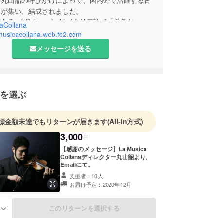
ちが集い、結成されました。
る 《 Collana 》 はイタリア語で「首飾り」を
aCollana
「バロック音楽の煌びやかな装飾」、そして「メン
amusicacollana.web.fc2.com
が一つとなるように」という想いが込められていま
メッセージを送る
される定期公演『 Baroque Concerto Festival
イタリアン・バロックの協奏曲作品を取り上げ、東
地方公演（大阪、福岡、盛岡、久慈etc.）も重ね
を選ぶ
。
編成の作品をお楽しみいただく『 Ensemble LMC
イドン・モーツァルト・ベートーヴェンなどの協奏
標金額未達でもリターンが届きます
(All-in方式)
る『 古典協奏曲の祭典 』、ディレクター丸山韶
3,000
円
ソロ・リサイタル 』など、様々な公演が開催され
【感謝のメッセージ】La Musica
。
Collanaディレクター丸山韶より、
Emailにて。
には、NHK Eテレ「ららら♪クラシック」に出演し、
支援者：10人
ica Collnaが演奏するA.ヴィヴァルディの「冬」や、
お届け予定：2020年12月
リの「クリスマス協奏曲」などが、全国区で2日に
送され、話題を呼びました。
このリターンを選択する
る