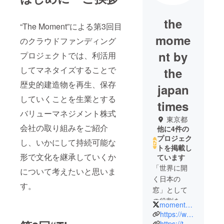
the
“The Moment”による第3回目
mome
のクラウドファンディング
nt by
プロジェクトでは、利活用
してマネタイズすることで
the
歴史的建造物を再生、保存
japan
していくことを生業とする
times
バリューマネジメント株式
東京都
会社の取り組みをご紹介
他に4件の
プロジェク
し、いかにして持続可能な
トを掲載し
形で文化を継承していくか
ています
「世界に開
について考えたいと思いま
く日本の
す。
窓」として
の役割を果
momentthejapan
たしてきた
https://www.japantimes.co.jp/
The Japan
https://themoment.japantimes.com/