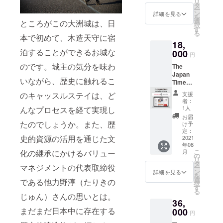
リ
タ
ー
ン
詳細を見る
を
選
ところがこの大洲城は、日
択
す
る
本で初めて、木造天守に宿
18,
泊することができるお城な
000
円
のです。城主の気分を味わ
The
Japan
いながら、歴史に触れるこ
Times
Premiu
のキャッスルステイは、ど
支援
m 6ヶ月
者：
プラン
1人
んなプロセスを経て実現し
※購読ID
お届
は8月初
たのでしょうか。また、歴
け予
旬～中
定：
史的資源の活用を通じた文
旬にご
2021
年08
案内予
こ
化の継承にかけるバリュー
月
定
の
リ
タ
マネジメントの代表取締役
ー
ン
詳細を見る
を
選
である他力野淳（たりきの
択
す
る
じゅん）さんの思いとは。
36,
まだまだ日本中に存在する
000
円