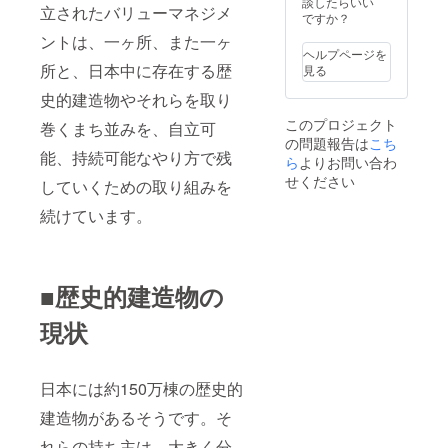
談したらいい
立されたバリューマネジメ
よりま
ですか？
すが、
ントは、一ヶ所、また一ヶ
チケッ
ヘルプページを
ト発送
所と、日本中に存在する歴
見る
後お早
めにご
史的建造物やそれらを取り
予約く
このプロジェクト
巻くまち並みを、自立可
ださい
の問題報告は
こち
ませ。
能、持続可能なやり方で残
ら
よりお問い合わ
せください
していくための取り組みを
続けています。
■歴史的建造物の
現状
日本には約150万棟の歴史的
建造物があるそうです。そ
れらの持ち主は、大きく分