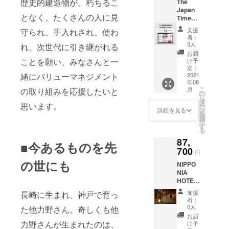
歴史的建造物が、朽ちるこ
The
Japan
となく、たくさんの人に見
Times
Premiu
支援
守られ、手入れされ、使わ
m 12ヶ
者：
月プラ
3人
れ、次世代に引き継がれる
ン ※購
お届
読IDは8
ことを願い、みなさんと一
け予
月初旬
定：
緒にバリューマネジメント
～中旬
2021
年08
にご案
こ
月
の取り組みを応援したいと
内予定
の
リ
タ
思います。
ー
ン
詳細を見る
を
選
択
す
る
87,
■今あるものを先
700
円
の世にも
NIPPO
NIA
HOTEL
大洲 城
支援
長崎に生まれ、神戸で育っ
下町宿
者：
泊 ・1
0人
た他力野さん。奇しくも他
室2名
お届
1泊2食
力野さんが生まれたのは、
け予