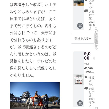
支援
ナルマ
しっかりと
ば古城をした改装したホテ
者：
グカッ
7人
英語で伝え
プ ・サ
ルなどもありますが、ここ
お届
ることを目
イズ／
け予
日本でお城といえば、あく
口径
定：
指していま
74mm×
2021
す。
まで見に行くもの。内部も
年08
高さ
こ
月
80mm
の
公開されていて、天守閣ま
リ
・容量
タ
ー
／約
ン
詳細を見る
で登れるものもあります
を
240ml
選
択
す
が、城で寝起きするのがど
る
9,0
んな感じかというのは、城
00
円
見物をしたり、テレビの映
The
像を見たりして想像するし
Japan
Times
かありません。
Premiu
支援
m 3ヶ月
者：
プラン
0人
※購読ID
お届
は8月初
け予
旬～中
定：
旬にご
2021
年08
案内予
こ
月
定
の