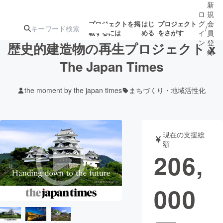
新
ロ
規
グ
会
プロジェクトを掲
はじ
プロジェクト
/
載するには
める
をさがす
イ
員
ン
登
歴史的建造物の再生プロジェクト x
録
The Japan Times
人気のプロ
注目のリ
注目の新着プロ
募集終了が近いプ
もうすぐ公開
the moment by the japan times
まちづくり・地域活性化
ジェクト
ターン
ジェクト
ロジェクト
されます
アート・写真
音楽
現在の支援総
額
206,
テクノロジー・ガジェット
ゲーム・サ
000
映像・映画
書籍・雑誌
ビジネス・起業
チャレンジ