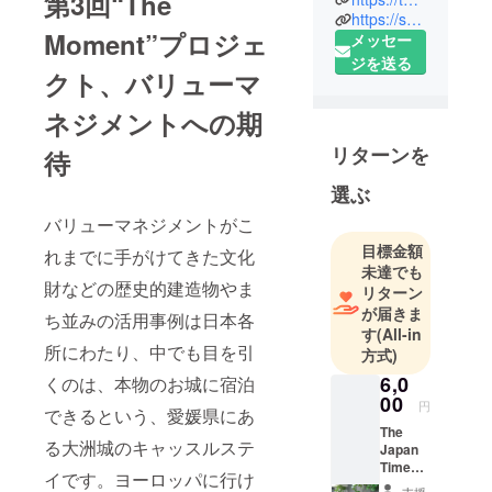
第3回“The
https://sustainable.japantimes.com/
Timesがより
Moment”プロジェ
メッセー
深い情報伝
ジを送る
達や、支援
クト、バリューマ
の場を提供
ネジメントへの期
するため
に、英語で
リターンを
待
のクラウド
ファンディ
選ぶ
ング the
バリューマネジメントがこ
moment by
目標金額
れまでに手がけてきた文化
the japan
未達でも
財などの歴史的建造物やま
timesを開設
リターン
いたしまし
が届きま
ち並みの活用事例は日本各
す
(All-in
た。
所にわたり、中でも目を引
方式)
ジャパンタ
6,0
くのは、本物のお城に宿泊
イムズ本紙
00
と連携し、
円
できるという、愛媛県にあ
プロジェク
The
る大洲城のキャッスルステ
Japan
トオーナー
Times
イです。ヨーロッパに行け
の思いを
オリジ