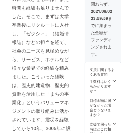
めにご
関わらず、
ださい
ケット
予約く
時間も経験も足りませんで
ませ。
を発行
ださい
2021/08/02
※備考欄
させて
ませ。
した。そこで、まずは大学
23:59:59
ま
に緊急
頂きま
連絡先
す。通
卒業後にリクルートに入社
でに集まっ
の携帯
し番号
た金額が
し、「ゼクシィ」（結婚情
電話番
がチ
号を記
ケット
ファンディ
報誌）などの担当を経て、
載くだ
にござ
ングされま
さい。
います
社会のニーズを見極めなが
※予約状
ので、
す。
況にも
その番
ら、サービス、ホテルなど
よりま
号をご
すが、
予約時
様々な業界での経験を積み
支援に関するよ
チケッ
に申し
くある質問
ました。こういった経験
ト発送
伝えく
後お早
ださい
手数料はいく
は、歴史的建造物、歴史的
めにご
ませ。
らかかります
予約く
※備考欄
か？
資源を活用した「まちの事
ださい
に緊急
ませ。
連絡先
目標金額に届
業化」というバリューマネ
の携帯
かなかった場
電話番
合どうなりま
ジメントの取り組みに活か
号を記
すか？
載くだ
されています。震災を経験
さい。
支援で困った
してから10年、2005年に設
※予約状
時はどこに相
況にも