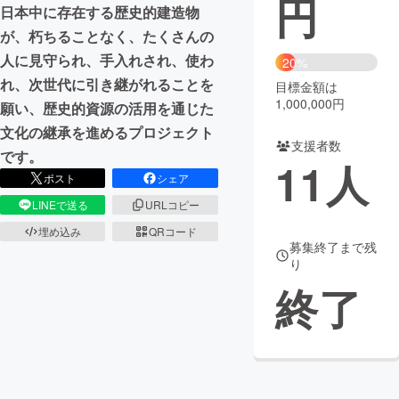
円
日本中に存在する歴史的建造物
まちづくり・地域活性化
が、朽ちることなく、たくさんの
人に見守られ、手入れされ、使わ
20%
れ、次世代に引き継がれることを
目標金額は
CAMPFIRE for Social Good
CAMPFIRE Creation
1,000,000円
願い、歴史的資源の活用を通じた
CAMPFIREふるさと納税
machi-ya
コミュニティ
文化の継承を進めるプロジェクト
支援者数
です。
11
人
ポスト
シェア
LINEで送る
URLコピー
埋め込み
QRコード
募集終了まで残
り
終了