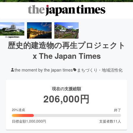
歴史的建造物の再生プロジェクト
x The Japan Times
the moment by the japan times
まちづくり・地域活性化
現在の支援総額
206,000
円
終了
20
%達成
目標金額
1,000,000
円
支援者数
11
人