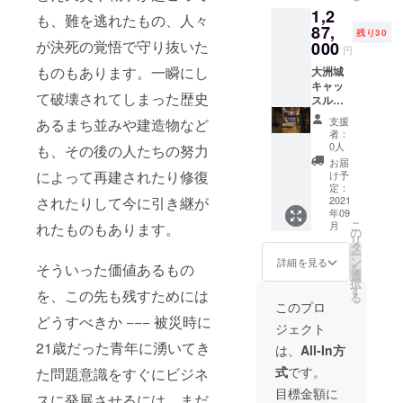
し番号
1,2
日 (正
がチ
も、難を逃れたもの、人々
月・
87,
ケット
残り30
GW・お
が決死の覚悟で守り抜いた
にござ
000
円
盆など)
います
ものもあります。一瞬にし
除く
大洲城
ので、
96,700
キャッ
その番
て破壊されてしまった歴史
円（2
スルス
号をご
名） ご
テイ ・
予約時
支援
あるまち並みや建造物など
支援頂
1室2名
に申し
者：
いた方
1泊2食
伝えく
0人
も、その後の人たちの努力
には、
付
ださい
お届
後日チ
キャッ
ませ。
によって再建されたり修復
け予
ケット
スルス
※備考欄
定：
されたりして今に引き継が
を発行
テイ
2021
に緊急
年09
させて
3月中旬
連絡先
こ
月
れたものもあります。
頂きま
～11月
の携帯
の
リ
す。通
末（8月
電話番
タ
ー
し番号
除く）※
号を記
ン
詳細を見る
そういった価値あるもの
を
がチ
年間30
載くだ
選
択
ケット
日限定
さい。
す
を、この先も残すためには
る
にござ
※予約状
このプロ
います
1,287,0
況にも
どうすべきか ­−−− 被災時に
ジェクト
ので、
00円（2
よりま
その番
名） ご
21歳だった青年に湧いてき
すが、
は、
All-In方
号をご
支援頂
チケッ
式
です。
た問題意識をすぐにビジネ
予約時
いた方
ト発送
に申し
には、
後お早
目標金額に
スに発展させるには、まだ
伝えく
後日チ