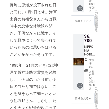
付+甲冑
定：
長崎に原爆が投下された日
体験&城
2021
年08
内案内
こ
月
と同じ、8月9日です。海軍
※体験一
の
リ
般公開
タ
出身のお祖父さんからは戦
ー
時間中
ン
詳細を見る
を
平日
選
時中の悲惨な体験談を聞
択
限定
す
る
（日～
き、子供ながらに戦争、そ
96,
金）※休
前日・
して戦争によって失われて
700
円
特定日
いったものに思いをはせる
NIPPO
(正月・
NIA
GW・お
ことが多かったそうです。
HOTEL
盆など)
大洲 城
除く
支援
下町宿
87,700
者：
1995年、21歳のときには神
泊 ・1
円（2
0人
室2名
名） ご
お届
戸で阪神淡路大震災を経験
1泊2食
支援頂
け予
付+甲冑
いた方
定：
し、「今日の当たり前が明
体験&城
2021
には、
年08
内案内
日の当たり前ではない」こ
後日チ
こ
月
※体験一
ケット
の
リ
とを身をもって知ったとい
般公開
を発行
タ
ー
時間中
させて
ン
詳細を見る
う他力野さん。しかし、た
を
全日
頂きま
選
択
利用可
す。通
す
とえ天災や戦争が起こって
る
能※特定