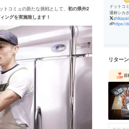
ドットコ
ドットコミュの新たな挑戦として、
初の県外2
通称シカ
ィングを実施致します！
shikaya
https://
リターン
目