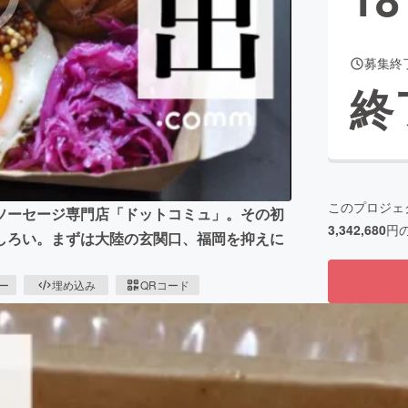
募集終
CAMPFIRE for Social Good
CAMPFIRE Creation
終
CAMPFIREふるさと納税
machi-ya
コミュニティ
このプロジェ
ソーセージ専門店「ドットコミュ」。その初
3,342,680
円
しろい。まずは大陸の玄関口、福岡を抑えに
。
ピー
埋め込み
QRコード