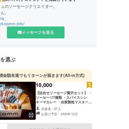
ミュのソーセージクリエイター。
さん。
ma_
dot-comm.info/
メッセージを送る
を選ぶ
標金額未達でもリターンが届きます
(All-in方式)
10,000
円
【詰合せソーセージ贅沢セット】 ・
ソーセージ7種類 ・スパイスシシ
キーマカレー ・自家製粒マスタード
・コミュコミュハピハピポテト をま
支援者：67人
とめたドットコミュを余すところな
お届け予定：2020年12月
く楽しめる贅沢BOX。 ※ギフト用も
承っております。ご希望の方はお送
り先のお名前・住所・電話番号も備