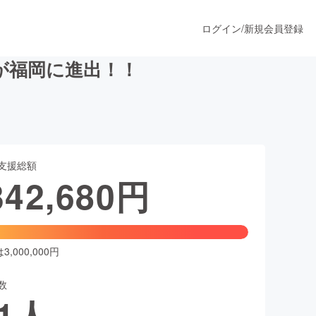
ログイン
/
新規会員登録
が福岡に進出！！
うすぐ公開されます
支援総額
プロダクト
342,680
円
ファッション
スポーツ
,000,000円
数
ア
ソーシャルグッド
1
人