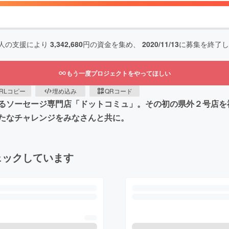
人の支援により
3,342,680
円の資金を集め、
2020/11/13
に募集を終了し
もう一度プロジェクトをやってほしい
RLコピー
埋め込み
QRコード
るソーセージ専門店「ドットコミュ」。その初の県外２号店を
たなチャレンジをみなさんと共に。
ェックしています