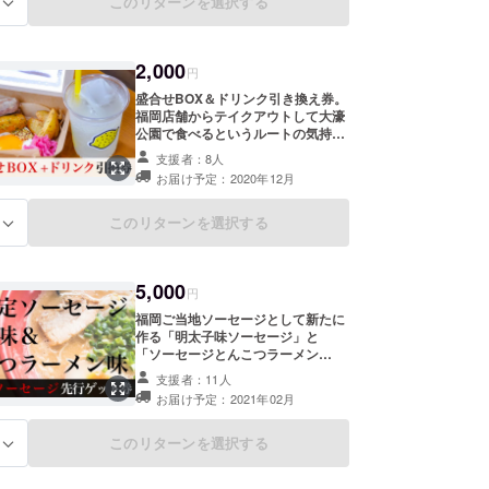
このリターンを選択する
考欄にご記入ください。 ※店頭受け
る
取りの場合は2020/11/15～
2021/3/15の期間でご来店をお願い
します。また、在庫状況によっては
2,000
ご指定の商品が欠品している場合が
円
ございますので来店前の事前連絡を
盛合せBOX＆ドリンク引き換え券。
お願い致します。
福岡店舗からテイクアウトして大濠
公園で食べるというルートの気持ち
よさを感じてほしい。 ※福岡店舗、
支援者：8人
店頭のみで使える引き換え券です ※
お届け予定：2020年12月
写真はイメージです、ドリンクは変
更になる場合がございます ※引き換
え券はメールにてお送り致します、
このリターンを選択する
る
店頭で画像をご提示ください ※開店
～2021年10月末まで有効
5,000
円
福岡ご当地ソーセージとして新たに
作る「明太子味ソーセージ」と
「ソーセージとんこつラーメン
味」。今後福岡限定商品として発売
支援者：11人
する予定のを先行ゲット券。開発は
お届け予定：2021年02月
これから行っていきます！ 内容量
（予定）55g×3本1パックを各2パッ
クずつ。 ※肉はジビエでなく国産豚
このリターンを選択する
る
肉を使用する予定 ※ギフト用も承っ
ております。ご希望の方はお送り先