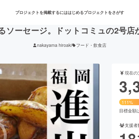
プロジェクトを掲載するには
はじめる
プロジェクトをさがす
るソーセージ。ドットコミュの2号店
nakayama hiroaki
フード・飲食店
注目のリターン
注目の新着プロジェクト
募集終了が近いプロジェクト
も
現在の
音楽
舞台・パフォーマンス
3,
ゲーム・サービス開発
フード・飲食店
111%
書籍・雑誌出版
アニメ・漫画
目標金額は3
支援者
チャレンジ
ビューティー・ヘルスケ
18