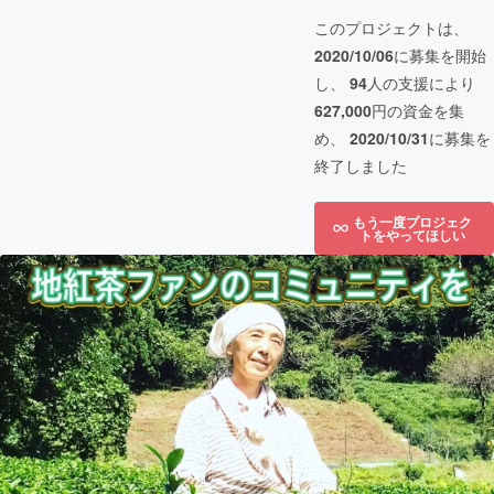
このプロジェクトは、
2020/10/06
に募集を開始
し、
94
人の支援により
627,000
円の資金を集
め、
2020/10/31
に募集を
終了しました
もう一度プロジェク
トをやってほしい