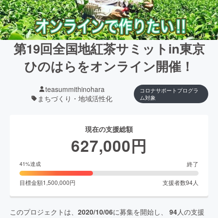
第19回全国地紅茶サミットin東京
ひのはらをオンライン開催！
teasummithinohara
コロナサポートプログラ
まちづくり・地域活性化
ム対象
現在の支援総額
627,000
円
終了
41
%達成
目標金額
1,500,000
円
支援者数
94
人
このプロジェクトは、
2020/10/06
に募集を開始し、
94
人の支援