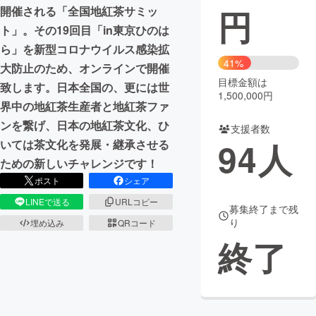
円
開催される「全国地紅茶サミッ
まちづくり・地域活性化
ト」。その19回目「in東京ひのは
ら」を新型コロナウイルス感染拡
41%
大防止のため、オンラインで開催
CAMPFIRE for Social Good
CAMPFIRE Creation
目標金額は
致します。日本全国の、更には世
CAMPFIREふるさと納税
machi-ya
コミュニティ
1,500,000円
界中の地紅茶生産者と地紅茶ファ
ンを繋げ、日本の地紅茶文化、ひ
支援者数
94
人
いては茶文化を発展・継承させる
ための新しいチャレンジです！
ポスト
シェア
LINEで送る
URLコピー
募集終了まで残
り
埋め込み
QRコード
終了