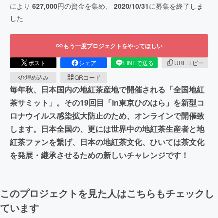
により
627,000
円の資金を集め、
2020/10/31
に募集を終了しま
した
もう一度プロジェクトをやってほしい
ポスト
シェア
LINEで送る
URLコピー
埋め込み
QRコード
毎年秋、日本国内の地紅茶産地で開催される「全国地紅
茶サミット」。その19回目「in東京ひのはら」を新型コ
ロナウイルス感染拡大防止のため、オンラインで開催致
します。日本全国の、更には世界中の地紅茶生産者と地
紅茶ファンを繋げ、日本の地紅茶文化、ひいては茶文化
を発展・継承させるための新しいチャレンジです！
このプロジェクトを見た人はこちらもチェックし
ています