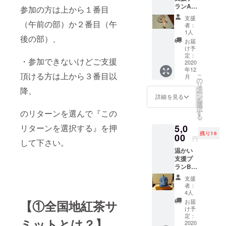
ランA
チケッ
ト１杯
参加の方は上から１番目
・第19
ト（後
分） ・
支援
回記念
（午前の部）か２番目（午
日メー
１2月以
者：
檜原村
ルで送
降使え
1人
後の部）、
特産檜
付） ・
る「作
お届
製紅茶
第19回
る人と
け予
用茶さ
記念檜
定：
飲む人
・参加できないけどご支援
じ１本
2020
原村特
がつな
年12
・12月
産檜製
がるオ
頂ける方は上から３番目以
こ
月
以降使
紅茶用
の
ンライ
リ
える
茶さじ
タ
ンお茶
降、
ー
「作る
１本 ・
ン
会」チ
詳細を見る
を
人と飲
参加す
選
ケット
択
む人が
る全生
のリターンを選んで『この
す
３回分
る
つなが
産者の
※ご注意
5,0
リターンを選択する』を押
るオン
茶葉そ
くださ
残り16
ライン
00
れぞれ
い
円
して下さい。
お茶
３
Remo
温かい
会」チ
g（ティ
システ
支援プ
ケット
ーポッ
ムは現
ランB
３回分
ト１杯
在パソ
・ひの
有効期
分） ・
コンで
支援
はらタ
限：
１2月以
のみ利
者：
グ付き
2020年
降使え
4人
用可能
手作り
12月1
る「作
です。
お届
【①全国地紅茶サ
茶帽子
日〜
る人と
け予
カメラ
（ティ
2021年
定：
飲む人
とマイ
ミットとは？】
ーポッ
2020
5月31日
がつな
クがつ