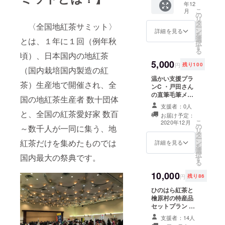
年12
トに
（開催
がるオ
いたパ
こ
月
ちょう
日に限
の
ンライ
ソコン
リ
ど良い
り有
タ
ンお茶
がない
〈全国地紅茶サミット〉
ー
大き
効） 開
ン
会」チ
詳細を見る
と今回
を
さ、和
催頻
選
ケット
とは、１年に１回（例年秋
のサ
択
風のデ
度：毎
す
３回分
ミット
る
ザイ
週開催
頃）、日本国内の地紅茶
※ご注意
はご参
ン。写
5,000
予定 参
くださ
加いた
円
残り100
（国内栽培国内製造の紅
真はイ
加生産
い
だけま
メージ
温かい支援プラ
者数：
Remo
せん。
茶）生産地で開催され、全
です。
ンC ・戸田さん
毎回３
システ
（来年
柄は写
の直筆毛筆メッ
名以上
ムは現
にはス
国の地紅茶生産者 数十団体
真と異
セージ入りひの
予定 参
在パソ
マホも
支援者：0人
なる場
はら風景ポスト
加方
コンで
利用可
と、全国の紅茶愛好家 数百
お届け予定：
合がご
カード ・12月以
法：開
のみ利
能にな
こ
2020年12月
ざいま
の
降使える「作る
催する
～数千人が一同に集う、地
用可能
る予定
リ
す。）
タ
人と飲む人がつ
毎に事
です。
です。
ー
１枚 ・
紅茶だけを集めたものでは
ン
ながるオンライ
前にご
詳細を見る
カメラ
スマホ
を
12月以
選
ンお茶会」チ
案内と
とマイ
ユー
択
国内最大の祭典です。
降使え
す
ケット３回分 有
ＵＲＬ
クがつ
ザーの
る
る「作
効期限：2020年
をメー
いたパ
方には
10,000
る人と
12月1日〜2021
ルでお
ソコン
その時
円
残り86
飲む人
年5月31日（開
送り致
がない
点から
ひのはら紅茶と
がつな
催日に限り有
しま
と今回
ご参加
檜原村の特産品
がるオ
効） 開催頻度：
す。お
のサ
いただ
セットプラン ・
ンライ
毎週開催予定 参
茶や道
ミット
けま
ひのはら紅茶1袋
ンお茶
加生産者数：毎
具は支
はご参
す。）
支援者：14人
21g ・人里地区
会」チ
回３名以上予定
援者様
加いた
ま