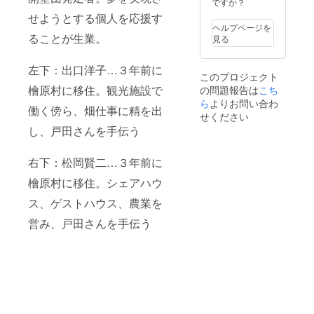
ですか？
ショップなどで
プなど
予めご注文、ご
せようとする個人を応援す
で予め
準備下さい。
ヘルプページを
ご注
ることが生業。
見る
文、ご
準備下
さい。
左下：出口洋子…３年前に
このプロジェクト
檜原村に移住。観光施設で
の問題報告は
こち
ら
よりお問い合わ
働く傍ら、畑仕事に精を出
せください
し、戸田さんを手伝う
右下：松岡賢二…３年前に
檜原村に移住。シェアハウ
ス、ゲストハウス、農業を
営み、戸田さんを手伝う