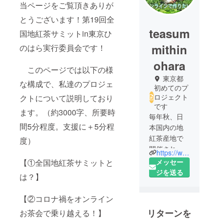
当ページをご覧頂きありが
とうございます！第19回全
teasum
国地紅茶サミットin東京ひ
mithin
のはら実行委員会です！
ohara
このページでは以下の様
東京都
な構成で、私達のプロジェ
初めてのプ
ロジェクト
クトについて説明しており
です
ます。（約3000字、所要時
毎年秋、日
間5分程度。支援に＋5分程
本国内の地
紅茶産地で
度）
開催される
https://www.facebook.com/tokyoteasummit
「全国地紅
メッセー
【①全国地紅茶サミットと
茶サミッ
ジを送る
は？】
ト」。その
19回目「in東
【②コロナ禍をオンライン
京ひのは
リターンを
お茶会で乗り越える！】
ら」の実行