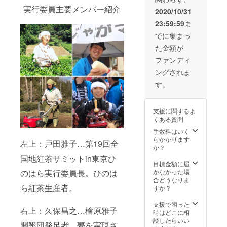
者数：毎回３名
る可能性が御座
予めご注文、ご
トでは
実行委員主要メンバー紹介
以上予定 参加方
2020/10/31
います。
準備下さい。
茶葉は
法：開催する毎
※2020/11/29の
チケッ
23:59:59
ま
に事前にご案内
サミットでは茶
ト代に
とＵＲＬをメー
でに集まっ
葉はチケット代
含まれ
ルでお送り致し
に含まれていま
ていま
た金額が
ます。お茶や道
すが、12月以降
すが、
具は支援者様ご
ファンディ
に開催するオン
12月以
自身でご準備下
ラインお茶会で
降に開
ングされま
さい。 ※開催頻
は茶葉はチケッ
催する
度、参加生産者
す。
ト代に含まれて
オンラ
数はあくまで予
おりません。参
インお
定です。変動す
加生産者様の茶
茶会で
る可能性が御座
葉をお求めの方
は茶葉
支援に関するよ
います。
は各自ネット
はチ
くある質問
※2020/11/29の
ショップなどで
ケット
手数料はいく
サミットでは茶
予めご注文、ご
代に含
らかかります
葉はチケット代
準備下さい。
左上：戸田雅子…第19回全
まれて
か？
に含まれていま
おりま
すが、12月以降
国地紅茶サミットin東京ひ
せん。
目標金額に届
に開催するオン
参加生
のはら実行委員長。ひのは
かなかった場
ラインお茶会で
産者様
合どうなりま
は茶葉はチケッ
の茶葉
ら紅茶生産者。
すか？
ト代に含まれて
をお求
おりません。参
めの方
支援で困った
加生産者様の茶
は各自
右上：久保昌之…檜原雅子
時はどこに相
葉をお求めの方
ネット
談したらいい
は各自ネット
開墾団発足者
。夢を実現さ
ショッ