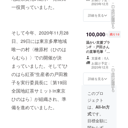
ポストカード ・
上予定 参加方
ＵＲＬ
準備下さい。
催する
こ
2020年12月
ラウザ
の
12月以降使える
一役買っていました。
法：開催する毎
をメー
オンラ
リ
ですと
タ
「作る人と飲む
に事前にご案内
ルでお
インお
ー
正常に
ン
人がつながるオ
詳細を見る
とＵＲＬをメー
送り致
茶会で
を
動作し
選
ンラインお茶
ルでお送り致し
しま
は茶葉
択
ない可
す
会」回数制限な
ます。お茶や道
す。お
はチ
る
能性が
しの特別優待チ
具は支援者様ご
茶や道
ケット
ありま
そして今年、2020年11月28
100,000
ケット 有効期
自身でご準備下
具は支
円
残り10
代に含
すので
限：「作る人と
さい。 ※開催頻
援者様
まれて
日、29日には東京多摩地域
ご注意
温かい支援プラ
飲む人がつなが
度、参加生産者
ご自身
おりま
下さ
ンF ・戸田さん
るオンラインお
数はあくまで予
でご準
唯一の村〈檜原村（ひのは
せん。
い。
の直筆毛筆「感
茶会」開催時は
定です。変動す
備下さ
参加生
謝の書」（簡単
いつでも有効 開
らむら）〉での開催が決
る可能性が御座
い。 ※
支援者：0人
産者様
な額付き） ・12
催頻度：毎週開
います。
開催頻
の茶葉
お届け予定：
月以降使える
まっていました。そして”ひ
催予定 参加生産
※2020/11/29の
度、参
こ
2020年12月
をお求
の
「作る人と飲む
者数：毎回３名
サミットでは茶
加生産
リ
めの方
のはら紅茶”生産者の戸田雅
タ
人がつながるオ
以上予定 参加方
葉はチケット代
者数は
ー
は各自
ン
ンラインお茶
詳細を見る
法：開催する毎
に含まれていま
あくま
を
ネット
子を実行委員長に〔第19回
選
会」回数制限な
に事前にご案内
すが、12月以降
で予定
択
ショッ
す
しの特別優待チ
とＵＲＬをメー
に開催するオン
です。
る
全国地紅茶サミットin東京
プなど
ケット 有効期
このプロ
ルでお送り致し
ラインお茶会で
変動す
で予め
限：「作る人と
ます。お茶や道
は茶葉はチケッ
ひのはら〕が組織され、準
る可能
ご注
ジェクト
飲む人がつなが
具は支援者様ご
ト代に含まれて
性が御
文、ご
るオンラインお
は、
All-In方
備を進めていました。
自身でご準備下
おりません。参
座いま
準備下
茶会」開催時は
さい。 ※開催頻
加生産者様の茶
す。
さい。
式
です。
いつでも有効 開
度、参加生産者
葉をお求めの方
※2020/1
催頻度：毎週開
目標金額に
数はあくまで予
は各自ネット
1/29の
催予定 参加生産
定です。変動す
ショップなどで
サミッ
関わらず、