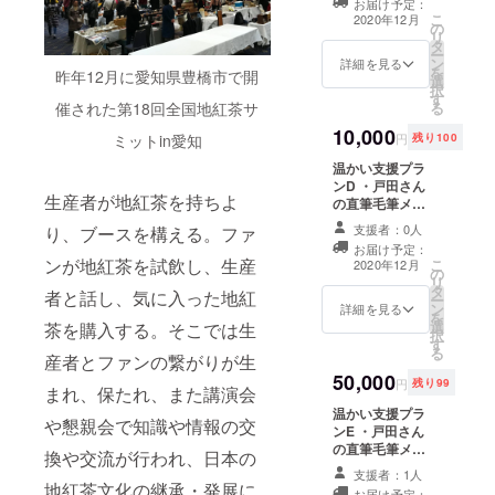
お届け予定：
産「薫るはちみ
ケット
参加方法：開催
ご自身
だけま
た、推
こ
2020年12月
の
つ」1瓶35g ・人
３回分
する毎に事前に
でご準
せん。
奨ブラ
リ
タ
里地区染工房シ
有効期
ご案内とＵＲＬ
備下さ
（来年
ウザは
ー
ン
ゲタが染めたポ
限：
詳細を見る
をメールでお送
い。 ※
にはス
chrome
を
昨年12月に愛知県豊橋市で開
選
ストカード２枚
2020年
り致します。お
開催頻
マホも
、
択
す
・数馬地区松坂
12月1
茶や道具は支援
度、参
利用可
firefox
る
催された第18回全国地紅茶サ
屋さんの手作り
日〜
者様ご自身でご
加生産
能にな
です。
10,000
釜ゆでコンニャ
2021年
準備下さい。 ※
者数は
る予定
円
残り100
ミットin愛知
他のブ
ク1袋500g ・出
5月31日
開催頻度、参加
あくま
です。
ラウザ
温かい支援プラ
畑手作り会の檜
（開催
生産者数はあく
で予定
スマホ
ですと
ンD ・戸田さん
原村青柚子こ
日に限
まで予定です。
です。
ユー
正常に
生産者が地紅茶を持ちよ
の直筆毛筆メッ
しょう1瓶40g ・
り有
変動する可能性
変動す
ザーの
動作し
セージ入り染工
ひのきの風呂の
効） 開
が御座います。
る可能
方には
支援者：0人
ない可
り、ブースを構える。ファ
房シゲタの草木
香り（檜のチッ
催頻
※2020/11/29の
性が御
その時
能性が
お届け予定：
染めポストカー
プを布で包んで
度：毎
サミットでは茶
座いま
点から
ンが地紅茶を試飲し、生産
こ
2020年12月
ありま
の
ド ・12月以降使
あります。お風
週開催
葉はチケット代
す。
ご参加
リ
すので
タ
える「作る人と
呂に入れて香り
予定 参
者と話し、気に入った地紅
に含まれていま
※2020/1
いただ
ー
ご注意
ン
飲む人がつなが
詳細を見る
をお楽しみ頂け
加生産
すが、12月以降
1/29の
けま
を
下さ
選
るオンラインお
茶を購入する。そこでは生
ます。香りがな
者数：
に開催するオン
サミッ
す。）
択
い。
す
茶会」チケット
くなるまで繰り
毎回３
ラインお茶会で
トでは
ま
る
産者とファンの繋がりが生
３回分 有効期
返し使えます。
名以上
は茶葉はチケッ
茶葉は
た、推
50,000
限：2020年12月
120g）
予定 参
ト代に含まれて
チケッ
円
残り99
奨ブラ
まれ、保たれ、また講演会
1日〜2021年5月
加方
おりません。参
ト代に
ウザは
温かい支援プラ
31日（開催日に
法：開
加生産者様の茶
含まれ
chrome
や懇親会で知識や情報の交
ンE ・戸田さん
限り有効） 開催
催する
葉をお求めの方
ていま
、
の直筆毛筆メッ
頻度：毎週開催
毎に事
は各自ネット
すが、
換や交流が行われ、日本の
firefox
セージ入り繁田
予定 参加生産者
前にご
ショップなどで
12月以
支援者：1人
です。
さんの草木染め
数：毎回３名以
地紅茶文化の継承・発展に
案内と
予めご注文、ご
降に開
他のブ
お届け予定：