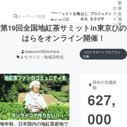
新
ロ
規
グ
会
プロジェクトを掲
はじ
プロジェクト
/
載するには
める
をさがす
イ
員
ン
登
第19回全国地紅茶サミットin東京ひの
録
はらをオンライン開催！
人気のプロ
注目のリ
注目の新着プロ
募集終了が近いプ
もうすぐ公開
teasummithinohara
コロナサポートプログラム
ジェクト
ターン
ジェクト
ロジェクト
されます
まちづくり・地域活性化
対象
アート・写真
音楽
現在の支援総
額
テクノロジー・ガジェット
ゲーム・サ
627,
映像・映画
書籍・雑誌
000
ビジネス・起業
チャレンジ
毎年秋、日本国内の地紅茶産地で