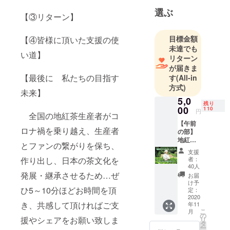
委員会で
選ぶ
【③リターン】
目標金額
【④皆様に頂いた支援の使
未達でも
い道】
リターン
が届きま
【最後に 私たちの目指す
す
(All-in
方式)
未来】
5,0
残り
00
110
円
全国の地紅茶生産者がコ
【午前
ロナ禍を乗り越え、生産者
の部】
地紅茶
とファンの繋がりを保ち、
サミッ
支援
ト参加
者：
作り出し、日本の茶文化を
チケッ
40人
トプラ
発展・継承させるため…ぜ
お届
ン ・
け予
2020年
ひ5～10分ほどお時間を頂
定：
11月29
2020
き、共感して頂ければご支
年11
日の第
こ
月
19回全
の
援やシェアをお願い致しま
リ
国地紅
タ
ー
茶サ