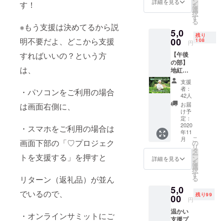
ン
詳細を見る
す！
を
ミット
選
択
in東京
す
る
ひのは
※もう支援は決めてるから説
5,0
ら午前
残り
の部
00
明不要だよ、どこから支援
108
円
（10:00
【午後
すればいいの？という方
~13:00
の部】
）参加
は、
地紅茶
チケッ
サミッ
ト（後
支援
ト参加
日メー
者：
・パソコンをご利用の場合
チケッ
ルで送
42人
トプラ
付） ・
お届
は画面右側に、
ン ・
第19回
け予
2020年
記念檜
定：
11月29
2020
原村特
・スマホをご利用の場合は
年11
日の第
産檜製
こ
月
19回全
画面下部の「♡プロジェク
紅茶用
の
リ
国地紅
茶さじ
タ
ー
トを支援する」を押すと
茶サ
１本 ・
ン
詳細を見る
を
ミット
参加す
選
択
in東京
る全生
す
る
リターン（返礼品）が並ん
ひのは
産者の
5,0
ら午後
茶葉そ
でいるので、
残り99
の部
00
れぞれ
円
（14:00
３
温かい
~17:00
g（ティ
・オンラインサミットにご
支援プ
）参加
ーポッ