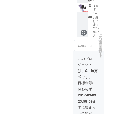
x1 ハー
と思われます。他のUSB
ケージ
ドケー
支援
で判断せざる終えない状況
+ USB
ス x1 ＊
ポートに接続するか、セル
者：
Type-A
送料税
4人
で残念です。今回、弊社の
フパワーUSBハブを介して
アダプ
込価格
お届
タ 内容:
選択したLyfieEyeは、コス
です。
け予
利用してください。 サンプ
LyfieEy
定：
トパフォーマンスではやは
e 英語
2017
ルプログラムは、こちらか
年07
版パッ
り現在あるものの中では一
こ
月
ケージ
らダウンロードできます。
の
リ
USB
タ
番かと思います。大きな違
ー
Type-A
ン
詳細を見る
を
アダプ
いは、やはり写真がきれい
選
択
タ ( PC
す
る
に撮れるかどうかが重要で
に接続
このプロ
する用)
す。撮影センサーのIQ Tune
ジェクト
*Windo
ws PC
は、
All-In方
(Image Quality Tuning)がど
やLinux
式
です。
PCに接
れだけされているかで決
続して
目標金額に
まってきます。LyfieEyeに
使える
関わらず、
キット
関しては、製造元でもこの
です。
2017/09/03
＊送料
ことにこだわりを持ってい
23:59:59
ま
税込価
格で
るため、結果に違いが出て
でに集まっ
す。
た金額が
きます。余裕があれば他社