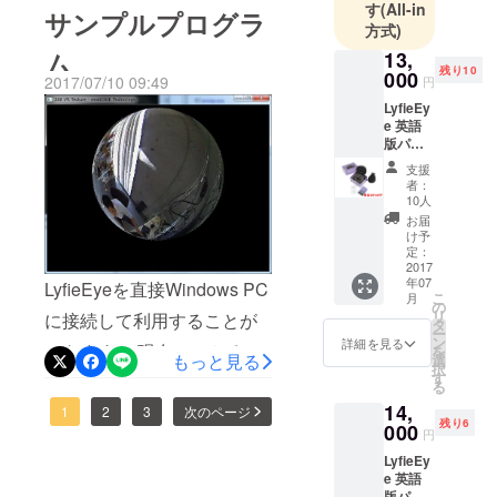
す
(All-in
サンプルプログラ
配送先住所は、プロジェク
を知っている方ではありま
方式)
ム
13,
トが完了するまで、こちら
すが、例えば、レストラン
残り10
000
2017/07/10 09:49
円
では参照することができま
などで、LifieEyeで仲間と写
LyfieEy
せん。そのため、個別に
真を撮っていても、恐らく
e 英語
版パッ
メールにて配送先をお問い
回りの誰一人、360撮影して
ケージ
支援
販売予
合わせしますので、これか
いることは見ていても理解
者：
定価格
10人
ら登録される方は、
していないのが現状です。
16,300(
お届
送料,税
け予
CAMPFIREからのメールを
R**社ももっと広告してくれ
別) 内
定：
容:
2017
確認してください。 既に、
ればいいのにと思っていま
年07
LyfieEy
LyfieEyeを直接Windows PC
こ
月
e x1
の
申し込みしたがまだ、配送
す.... 逆に、LyfieEyeのよう
リ
に接続して利用することが
Lyfielin
タ
ー
されていない方は、お手数
なドングル型の全天球360カ
k (USB
ン
詳細を見る
できます。 現在のことろ、
を
延長) x1
もっと見る
選
択
ですが配送先をお知らせく
メラが海外物で出てきまし
LyfieU2
す
PCによってはカメラを接続
る
C コン
ださい。 よろしくお願いし
た。それはそれで市場に
14,
バータ
しても認識さればい場合が
1
2
3
次のページ
残り6
(Type-C
000
ます。 坂本
とってはいいことだと思い
円
あることがわかりました。
変換) x1
LyfieEy
ます。ただ、現状、価格と
バック
恐らくUSBバスの電力不足
e 英語
(布袋)
カタログ上のスペックだけ
版パッ