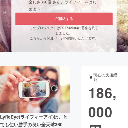
楽しさ360度 さあ、ライフィーをはじ
めよう!
まちづくり・地域活性化
購入する
このプロジェクトは2017/09/03に募集を終了
CAMPFIRE for Social Good
CAMPFIRE Creation
しました。
CAMPFIREふるさと納税
machi-ya
コミュニティ
こちらから関連ページを閲覧いただけます。
現在の支援総
額
186,
000
LyfieEye(ライフィーアイ)は、と
ても使い勝手の良い全天球360°