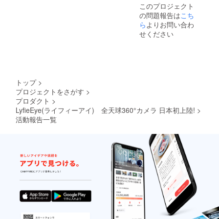
このプロジェクト
を発表しました。スタンド
の問題報告は
こち
ら
よりお問い合わ
アロン型の全天球360は、ま
せください
だまだ高価であり、使い勝
手も違ってきます。大きく
違うのは利用目的になるか
と思います。プロフェッ
トップ
>
プロジェクトをさがす
>
ショナルな品質を求める(例
プロダクト
>
えばVRコンテンツの開発)な
LyfieEye(ライフィーアイ) 全天球360°カメラ 日本初上陸!
>
活動報告一覧
らスタンドアロン型になる
でしょう。しかし、コン
シューマ的、つまり、全天
球360動画や写真をYouTube
やSNSにアップして共有し
たり、スマホ装着のVRゴー
グルで楽しむには、ドング
ル型で十分な品質といえま