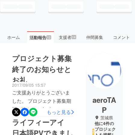
ホーム
支援者
仲間募集
コメント
活動報告
14
12
プロジェクト募集
終了のお知らせと
お礼
2017/09/05 15:57
ご支援ありがとうございま
aeroTA
した。 プロジェクト募集期
P
間が終わり、本プロジェク
もっと見る
トを終了することになりま
茨城県
ライフィーアイ
他に4件の
した。振り返ってみて、こ
プロジェク
日本語PVできまし
うした新しい製品の啓蒙活
トを掲載し