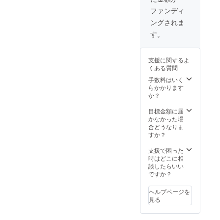
ファンディ
ドングルと比べて見てくだ
ングされま
さい。 ポイントとしては、
す。
全体の色合いがどうが、ま
た前後カメラでの露出の違
支援に関するよ
いとうまく調整できている
くある質問
手数料はいく
か、スティッチングがどれ
らかかります
だけ自然か? などです。弊
か？
社でも比べて見ましたが、
目標金額に届
かなかった場
コストパフォーマンスでは
合どうなりま
すか？
やはり、自身を持って
LyfieEyeをお勧めします。
支援で困った
時はどこに相
また、UVC互換(PCや、他
談したらいい
ですか？
のWebカメラソフトで利用
することが可能)もまだ他社
ヘルプページを
見る
では見たことがありませ
ん。 2017年IFAでR*社4ＫT*