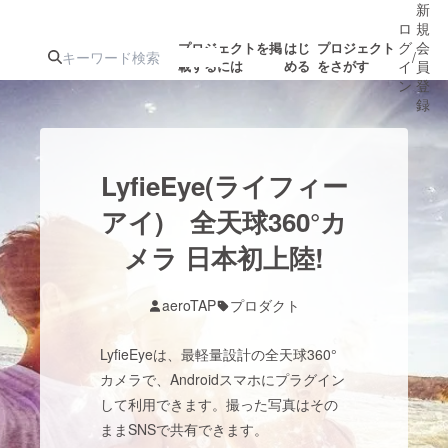
新
ロ
規
グ
会
プロジェクトを掲
はじ
プロジェクト
/
載するには
める
をさがす
イ
員
ン
登
録
人気のプロ
注目のリ
注目の新着プロ
募集終了が近いプ
もうすぐ公開
LyfieEye(ライフィー
ジェクト
ターン
ジェクト
ロジェクト
されます
アイ) 全天球360°カ
メラ 日本初上陸!
アート・写真
音楽
aeroTAP
プロダクト
テクノロジー・ガジェット
ゲーム・サ
LyfieEyeは、最軽量設計の全天球360°
映像・映画
書籍・雑誌
カメラで、Androidスマホにプラグイン
して利用できます。撮った写真はその
ままSNSで共有できます。
ビジネス・起業
チャレンジ