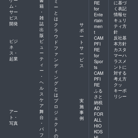
ゲー
書
ミ
に基づ
RE
ム・
籍
ー
く表記
for
サー
・
と
情報セ
Ente
ビス
雑
は
キュリ
rtain
開発
誌
ク
サ
ティ方
men
出
ラ
ポ
針
t
版
ウ
ー
反社基
CAM
ビジ
ビ
ド
ト
本方針
PFI
ネ
ュ
フ
サ
カスタ
RE
ス・
ー
ァ
ー
マーハ
for
起業
テ
ン
ビ
ラスメ
Spor
ィ
デ
ス
ントに
ts
ー
ィ
対する
CAM
・
ン
考え方
PFI
ヘ
グ
クッ
RE
ル
と
キーポ
ふる
ス
は
リシー
さと
ケ
プ
実
納税
ア
ロ
施
AD
アー
舞
ジ
事
FOR
ト・
台
ェ
例
ALL
写真
・
ク
HIO
パ
ト
KOS
フ
の
HI