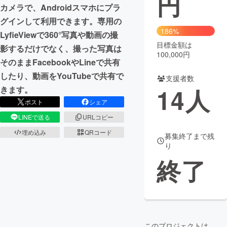
円
カメラで、Androidスマホにプラ
グインして利用できます。専用の
186%
LyfieViewで360°写真や動画の撮
目標金額は
影するだけでなく、撮った写真は
100,000円
そのままFacebookやLineで共有
したり、動画をYouTubeで共有で
支援者数
14
人
きます。
ポスト
シェア
LINEで送る
URLコピー
埋め込み
QRコード
募集終了まで残
り
終了
このプロジェクトは、