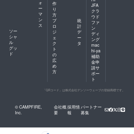
ォ
作
JFA
ー
り
クラ
マ
方
ウド
ン
プ
統
ファ
ス
ロ
計
ン
ソー
ジ
デ
ディ
シャ
ェ
ー
ング
ル
ク
タ
mac
グッ
ト
hi-ya
ド
の
補助
広
金申
め
請サ
方
ポー
ト
「QRコード」は株式会社デンソーウェーブの登録商標です。
© CAMPFIRE,
会社概
採用情
パートナー
Inc.
要
報
募集