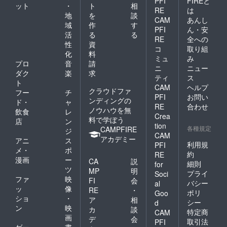
PFI
FIREと
ット
・
ト
相
RE
は
落とされたり、編集なども
地
を
談
CAM
あんし
域
作
す
別途行う必要があるからで
PFI
ん・安
活
る
る
RE
全への
す。 ともあれ、プロジェク
性
資
コ
取り組
化
料
ト冒頭でも説明した「ライ
ミュ
み
プロ
音
請
ニ
ニュー
フィー」というコンセプト
ダク
楽
求
ティ
ス
ト
は、大いに共感するものが
CAM
ヘルプ
クラウドファ
フー
チ
PFI
お問い
あり、引き続き啓蒙活動
ンディングの
ド・
ャ
RE
合わせ
ノウハウを無
飲食
レ
と、販売活動を行って行き
Crea
料で学ぼう
店
ン
tion
ますのでご支援、ご声援の
各種規定
CAMPFIRE
ジ
CAM
アカデミー
ほどよろしくお願い申しあ
アニ
ス
利用規
PFI
メ・
ポ
約
げます。 株式会社ネクス
RE
漫画
ー
CA
説
細則
for
テッジテクノロジー 代表取
ツ
MP
明
プライ
Soci
ファ
映
FI
会
締役 坂本
バシー
al
ッ
像
RE
・
ポリ
Goo
ショ
・
ア
相
シー
d
ン
映
カ
談
特定商
CAM
画
デ
会
取引法
PFI