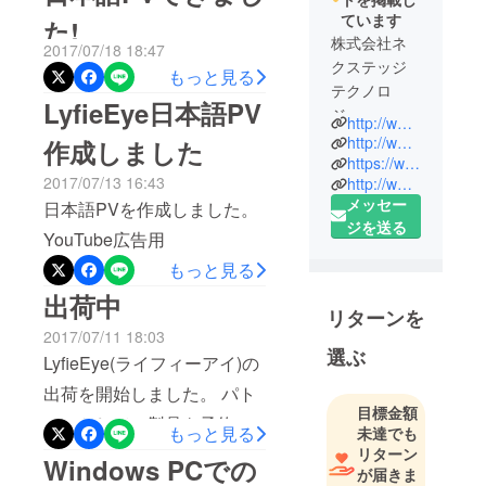
ています
た!
動がまだまだ足りなかった
株式会社ネ
2017/07/18 18:47
ことを反省しています。 今
クステッジ
もっと見る
後、引き続きネット、
テクノロ
LyfieEye日本語PV
ジー
SNS、イベントを介した啓
http://www.nextedgetech.com
http://www.aerotap.net
作成しました
蒙(PR)活動を継続して行く
https://www.facebook.com/shareedge/
予定です、どこかで見かけ
2017/07/13 16:43
http://www.shareEDGE.com
メッセー
日本語PVを作成しました。
たらご声援お願いします。
ジを送る
YouTube広告用
YouTube, Facebook, Lineな
もっと見る
どで対応されるようになっ
出荷中
たとは言え、全天球360カメ
リターンを
ラ自体の利用方法や面白さ
2017/07/11 18:03
選ぶ
LyfieEye(ライフィーアイ)の
は、まだまだ一般のユー
出荷を開始しました。 パト
ザーには知られていないの
目標金額
ロンとして、製品を予約さ
が現実だと感じています。
もっと見る
未達でも
れた方には、順次発送して
もちろん、今回ご支援頂い
リターン
Windows PCでの
が届きま
います。 ただ、登録された
た方はその面白さや可能性