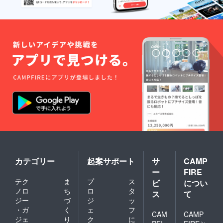
す。ドングル方式でも品質
を上げることは可能です
が、限界があります。つま
りUSB2.0でスマホに接続す
るため、バスが不足してし
まう点です(将来スマホが
TypeCやUSB3.0を持てば、
また境界線が変化します
が)。全天球360カメラを選
択する場合に、スタンドア
ロンかドングルかの選択は
カテゴリー
起案サポート
サ
CAMP
必要です。コンシューマ的
ー
FIRE
な利用であればスタンドア
テク
ま
プ
ス
ビ
につい
ノロ
ち
ロ
タ
ス
て
ロンの品質はオーバース
ジー
づ
ジ
ッ
ペックです。SNSなどに
・ガ
く
ェ
フ
CAM
CAMP
ジェ
り
ク
に
アップした時点で解像度が