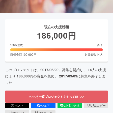
現在の支援総額
186,000
円
終了
186
%達成
目標金額
100,000
円
支援者数
14
人
このプロジェクトは、
2017/06/20
に募集を開始し、
14
人の支援
により
186,000
円の資金を集め、
2017/09/03
に募集を終了しま
した
もう一度プロジェクトをやってほしい
ポスト
シェア
LINEで送る
URLコピー
埋め込み
QRコード