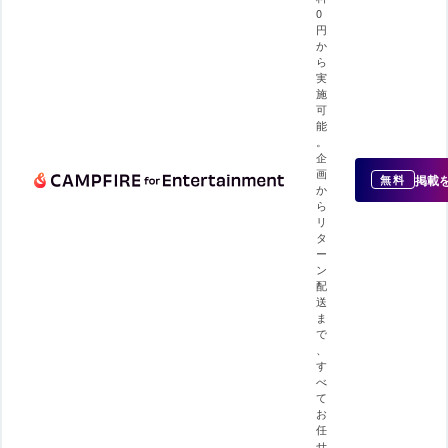
0
円
か
ら
実
施
可
能
。
企
画
掲載
無料
か
ら
リ
タ
ー
ン
配
送
ま
で
、
す
べ
て
お
任
せ