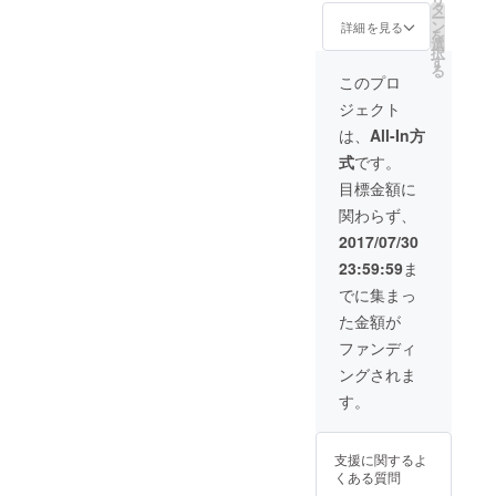
５５−１
場とし
タ
ー
４）を
て作品
ン
詳細を見る
を
ギャラ
の展示
選
択
リーと
をして
す
る
して
いただ
このプロ
2017年
けま
ジェクト
9月1日
す。 ★
から
グルー
は、
All-In方
2018年
プでの
式
です。
8月31日
展示も
までの
可能で
目標金額に
お好み
す。 ★
関わらず、
の日程
ギャラ
（ただ
リーの
2017/07/30
し年末
オープ
23:59:59
ま
年始は
ン時間
除く）
は月曜
でに集まっ
で2週
から日
た金額が
間、個
曜まで
展の会
の11時
ファンディ
場とし
から19
ングされま
て作品
時とさ
の展示
せてい
す。
をして
ただき
いただ
ます。
けま
★ギャ
支援に関するよ
す。 ★
ラリー
くある質問
グルー
内での