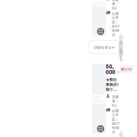
ペース
者：
（〒
0人
151-
お届
0053 東
け予
京都渋
定：
谷区
2017
年09
代々木
こ
月
１丁目
の
リ
５５−１
タ
ー
４）を
ン
詳細を見る
を
ギャラ
選
択
リーと
す
る
して
50,
2017年
残り15
9月1日
000
円
から
★弊社
2018年
事務所1
8月31日
階ラウ
までの
ンジス
お好み
支援
ペース
の日程
者：
（〒
（ただ
0人
151-
し年末
お届
0053 東
年始は
け予
京都渋
除く）
定：
谷区
2017
で1週
年09
代々木
間、個
こ
月
１丁目
展の会
の
リ