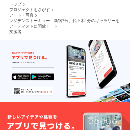
★ギャ
でお願
トップ
>
ラリー
いしま
プロジェクトをさがす
>
の一部
す。作
アート・写真
>
テーブ
品の搬
ル（4組
レジデンストーキョー、新宿7分、代々木1分のギャラリーを
入は月
中2組）
曜11時
アーティストに開放！！
>
はレジ
から2時
支援者
デンス
間、作
トー
品の撤
キョー
収は日
の打ち
曜19時
合わせ
までに
スペー
完了さ
スで使
せてく
用しま
ださ
す。 ★
い。
作品の
搬入・
展示は
利用者
でお願
いしま
す。作
品の搬
入は月
曜11時
から2時
間、作