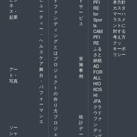
ド
ト
本方針
PFI
ネ
ュ
フ
サ
カスタ
RE
ス・
ー
ァ
ー
マーハ
for
起業
テ
ン
ビ
ラスメ
Spor
ィ
デ
ス
ントに
ts
ー
ィ
対する
CAM
・
ン
考え方
PFI
ヘ
グ
クッ
RE
ル
と
キーポ
ふる
ス
は
リシー
さと
ケ
プ
実
納税
ア
ロ
施
AD
アー
舞
ジ
事
FOR
ト・
台
ェ
例
ALL
写真
・
ク
HIO
パ
ト
KOS
フ
の
HI
ォ
作
JFA
ー
り
クラ
マ
方
ウド
ン
プ
統
ファ
ス
ロ
計
ン
ソー
ジ
デ
ディ
シャ
ェ
ー
ング