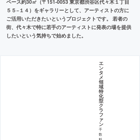
ペース約30㎡（〒151-0053 東京都渋谷区代々木１丁目
５５−１４）をギャラリーとして、アーティストの方に
ご活用いただきたいというプロジェクトです。 若者の
街、代々木で特に若手のアーティストに発表の場を提供
したいという気持ちで始めました。
エ
ン
タ
メ
領
域
特
化
型
ク
ラ
フ
ァ
ン
手
数
料