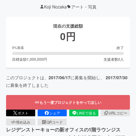
Koji Nozaka
アート・写真
現在の支援総額
0
円
終了
0
%達成
目標金額
1,000,000
円
支援者数
0
人
このプロジェクトは、
2017/06/17
に募集を開始し、
2017/07/30
に募集を終了しました
もう一度プロジェクトをやってほしい
ポスト
シェア
LINEで送る
URLコピー
埋め込み
QRコード
レジデンストーキョーの新オフィスの1階ラウンジス