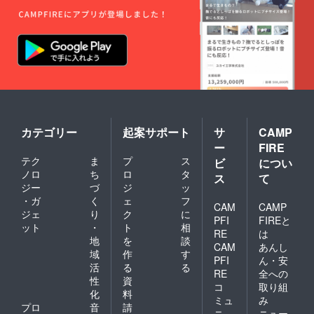
品の撤
収は日
曜19時
までに
完了さ
せてく
ださ
い。
カテゴリー
起案サポート
サ
CAMP
ー
FIRE
テク
ま
プ
ス
ビ
につい
ノロ
ち
ロ
タ
ス
て
ジー
づ
ジ
ッ
・ガ
く
ェ
フ
CAM
CAMP
ジェ
り
ク
に
PFI
FIREと
ット
・
ト
相
RE
は
地
を
談
CAM
あんし
域
作
す
PFI
ん・安
活
る
る
RE
全への
性
資
コ
取り組
化
料
ミュ
み
プロ
音
請
ニ
ニュー