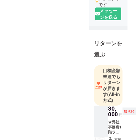
です
メッセー
ジを送る
リターンを
選ぶ
目標金額
未達でも
リターン
が届きま
す
(All-in
方式)
30,
残り20
000
円
★弊社
事務所1
階ラウ
ンジス
支援