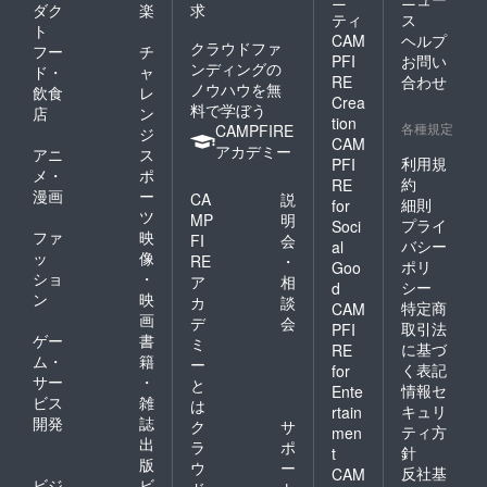
ダク
楽
求
ティ
ス
ト
CAM
ヘルプ
クラウドファ
フー
チ
PFI
お問い
ンディングの
ド・
ャ
RE
合わせ
ノウハウを無
飲食
レ
Crea
料で学ぼう
店
ン
tion
各種規定
CAMPFIRE
ジ
CAM
アカデミー
アニ
ス
利用規
PFI
メ・
ポ
約
RE
漫画
ー
CA
説
細則
for
ツ
MP
明
プライ
Soci
ファ
映
FI
会
バシー
al
ッ
像
RE
・
ポリ
Goo
ショ
・
ア
相
シー
d
ン
映
カ
談
特定商
CAM
画
デ
会
取引法
PFI
ゲー
書
ミ
に基づ
RE
ム・
籍
ー
く表記
for
サー
・
と
情報セ
Ente
ビス
雑
は
キュリ
rtain
開発
誌
ク
サ
ティ方
men
出
ラ
ポ
針
t
版
ウ
ー
反社基
CAM
ビジ
ビ