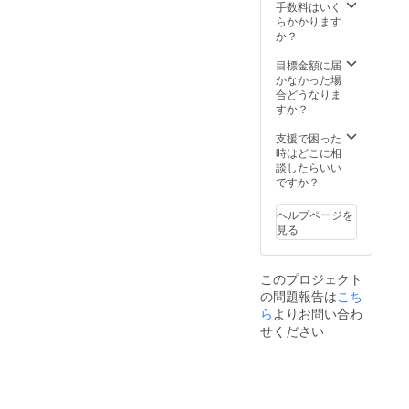
プでの
展示品
手数料はいく
展示も
の販売
らかかります
可能で
は可能
か？
す。 ★
です。
ギャラ
手数料
目標金額に届
リーの
はいた
かなかった場
オープ
だきま
合どうなりま
ン時間
せん。
すか？
は月曜
★ギャ
から日
ラリー
支援で困った
曜まで
の一部
時はどこに相
の11時
テーブ
談したらいい
から19
ル（4組
ですか？
時とさ
中2組）
せてい
はレジ
ヘルプページを
ただき
デンス
見る
ます。
トー
★ギャ
キョー
ラリー
の打ち
このプロジェクト
内での
合わせ
の問題報告は
こち
展示品
スペー
の販売
ら
よりお問い合わ
スで使
は可能
用しま
せください
です。
す。 ★
手数料
作品の
はいた
搬入・
だきま
展示は
せん。
利用者