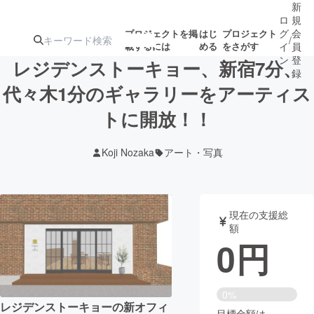
新
ロ
規
グ
会
プロジェクトを掲
はじ
プロジェクト
/
載するには
める
をさがす
イ
員
ン
登
レジデンストーキョー、新宿7分、
録
代々木1分のギャラリーをアーティス
トに開放！！
人気のプロ
注目のリ
注目の新着プロ
募集終了が近いプ
もうすぐ公開
ジェクト
ターン
ジェクト
ロジェクト
されます
Koji Nozaka
アート・写真
アート・写真
音楽
現在の支援総
テクノロジー・ガジェット
ゲーム・サ
額
0
円
映像・映画
書籍・雑誌
0%
ビジネス・起業
チャレンジ
レジデンストーキョーの新オフィ
目標金額は