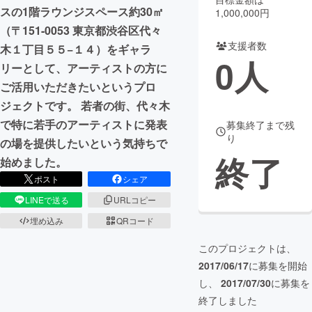
スの1階ラウンジスペース約30㎡
1,000,000円
まちづくり・地域活性化
（〒151-0053 東京都渋谷区代々
支援者数
木１丁目５５−１４）をギャラ
0
人
リーとして、アーティストの方に
CAMPFIRE for Social Good
CAMPFIRE Creation
ご活用いただきたいというプロ
CAMPFIREふるさと納税
machi-ya
コミュニティ
ジェクトです。 若者の街、代々木
で特に若手のアーティストに発表
募集終了まで残
り
の場を提供したいという気持ちで
終了
始めました。
ポスト
シェア
LINEで送る
URLコピー
埋め込み
QRコード
このプロジェクトは、
2017/06/17
に募集を開始
し、
2017/07/30
に募集を
終了しました