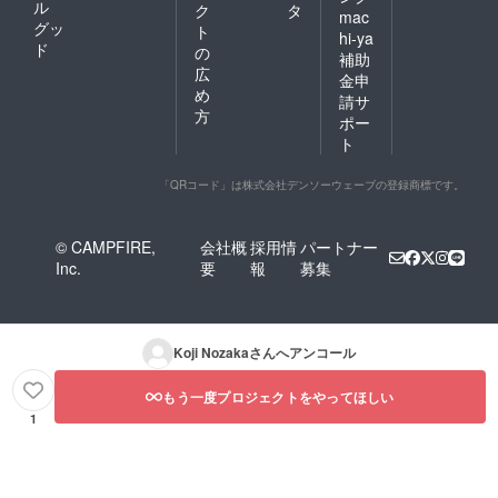
ル
ク
タ
mac
グッ
ト
hi-ya
ド
の
補助
広
金申
め
請サ
方
ポー
ト
「QRコード」は株式会社デンソーウェーブの登録商標です。
© CAMPFIRE,
会社概
採用情
パートナー
Inc.
要
報
募集
Koji Nozaka
さんへアンコール
もう一度プロジェクトをやってほしい
1