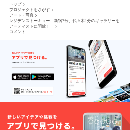
★ギャ
でお願
トップ
>
ラリー
いしま
プロジェクトをさがす
>
の一部
す。作
アート・写真
>
テーブ
品の搬
ル（4組
レジデンストーキョー、新宿7分、代々木1分のギャラリーを
入は月
中2組）
曜11時
アーティストに開放！！
>
はレジ
から2時
コメント
デンス
間、作
トー
品の撤
キョー
収は日
の打ち
曜19時
合わせ
までに
スペー
完了さ
スで使
せてく
用しま
ださ
す。 ★
い。
作品の
搬入・
展示は
利用者
でお願
いしま
す。作
品の搬
入は月
曜11時
から2時
間、作