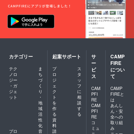
品の撤
収は日
曜19時
までに
完了さ
せてく
ださ
い。
カテゴリー
起案サポート
サ
CAMP
ー
FIRE
テク
ま
プ
ス
ビ
につい
ノロ
ち
ロ
タ
ス
て
ジー
づ
ジ
ッ
・ガ
く
ェ
フ
CAM
CAMP
ジェ
り
ク
に
PFI
FIREと
ット
・
ト
相
RE
は
地
を
談
CAM
あんし
域
作
す
PFI
ん・安
活
る
る
RE
全への
性
資
コ
取り組
化
料
ミュ
み
プロ
音
請
ニ
ニュー