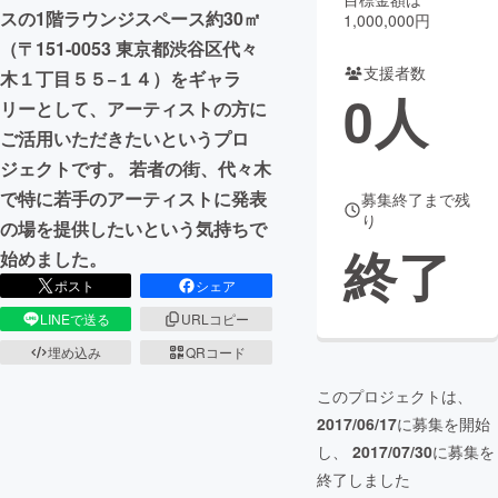
スの1階ラウンジスペース約30㎡
1,000,000円
まちづくり・地域活性化
（〒151-0053 東京都渋谷区代々
支援者数
木１丁目５５−１４）をギャラ
0
人
リーとして、アーティストの方に
CAMPFIRE for Social Good
CAMPFIRE Creation
ご活用いただきたいというプロ
CAMPFIREふるさと納税
machi-ya
コミュニティ
ジェクトです。 若者の街、代々木
で特に若手のアーティストに発表
募集終了まで残
り
の場を提供したいという気持ちで
終了
始めました。
ポスト
シェア
LINEで送る
URLコピー
埋め込み
QRコード
このプロジェクトは、
2017/06/17
に募集を開始
し、
2017/07/30
に募集を
終了しました