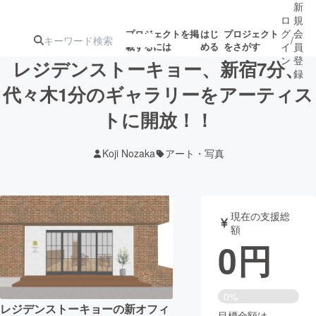
新
ロ
規
グ
会
プロジェクトを掲
はじ
プロジェクト
/
載するには
める
をさがす
イ
員
ン
登
レジデンストーキョー、新宿7分、
録
代々木1分のギャラリーをアーティス
トに開放！！
人気のプロ
注目のリ
注目の新着プロ
募集終了が近いプ
もうすぐ公開
ジェクト
ターン
ジェクト
ロジェクト
されます
Koji Nozaka
アート・写真
アート・写真
音楽
現在の支援総
テクノロジー・ガジェット
ゲーム・サ
額
0
円
映像・映画
書籍・雑誌
0%
ビジネス・起業
チャレンジ
レジデンストーキョーの新オフィ
目標金額は