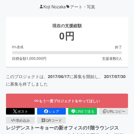
Koji Nozaka
アート・写真
現在の支援総額
0
円
終了
0
%達成
目標金額
1,000,000
円
支援者数
0
人
このプロジェクトは、
2017/06/17
に募集を開始し、
2017/07/30
に募集を終了しました
もう一度プロジェクトをやってほしい
ポスト
シェア
LINEで送る
URLコピー
埋め込み
QRコード
レジデンストーキョーの新オフィスの1階ラウンジス