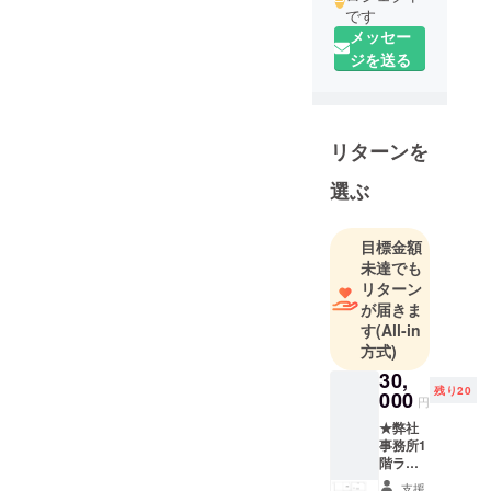
です
メッセー
ジを送る
リターンを
選ぶ
目標金額
未達でも
リターン
が届きま
す
(All-in
方式)
30,
残り20
000
円
★弊社
事務所1
階ラウ
ンジス
支援