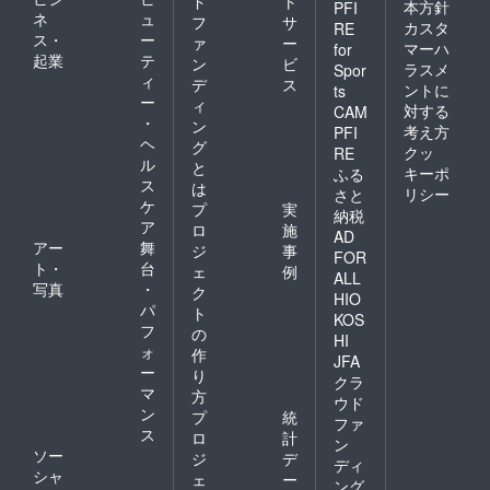
ド
ト
本方針
PFI
ネ
ュ
フ
サ
カスタ
RE
ス・
ー
ァ
ー
マーハ
for
起業
テ
ン
ビ
ラスメ
Spor
ィ
デ
ス
ントに
ts
ー
ィ
対する
CAM
・
ン
考え方
PFI
ヘ
グ
クッ
RE
ル
と
キーポ
ふる
ス
は
リシー
さと
ケ
プ
実
納税
ア
ロ
施
AD
アー
舞
ジ
事
FOR
ト・
台
ェ
例
ALL
写真
・
ク
HIO
パ
ト
KOS
フ
の
HI
ォ
作
JFA
ー
り
クラ
マ
方
ウド
ン
プ
統
ファ
ス
ロ
計
ン
ソー
ジ
デ
ディ
シャ
ェ
ー
ング