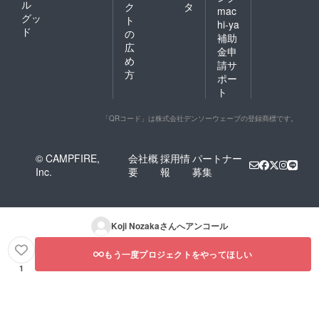
ル
ク
タ
mac
グッ
ト
hi-ya
ド
の
補助
広
金申
め
請サ
方
ポー
ト
「QRコード」は株式会社デンソーウェーブの登録商標です。
© CAMPFIRE,
会社概
採用情
パートナー
Inc.
要
報
募集
Koji Nozaka
さんへアンコール
もう一度プロジェクトをやってほしい
1