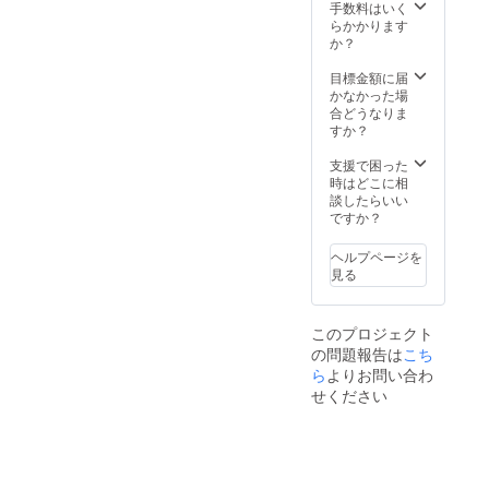
プでの
展示品
手数料はいく
展示も
の販売
らかかります
可能で
は可能
か？
す。 ★
です。
ギャラ
手数料
目標金額に届
リーの
はいた
かなかった場
オープ
だきま
合どうなりま
ン時間
せん。
すか？
は月曜
★ギャ
から日
ラリー
支援で困った
曜まで
の一部
時はどこに相
の11時
テーブ
談したらいい
から19
ル（4組
ですか？
時とさ
中2組）
せてい
はレジ
ヘルプページを
ただき
デンス
見る
ます。
トー
★ギャ
キョー
ラリー
の打ち
このプロジェクト
内での
合わせ
の問題報告は
こち
展示品
スペー
の販売
ら
よりお問い合わ
スで使
は可能
用しま
せください
です。
す。 ★
手数料
作品の
はいた
搬入・
だきま
展示は
せん。
利用者