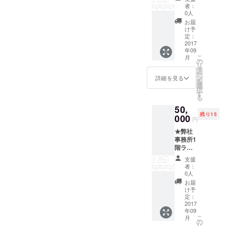
ペース
者：
（〒
0人
151-
お届
0053 東
け予
京都渋
定：
谷区
2017
年09
代々木
こ
月
１丁目
の
リ
５５−１
タ
ー
４）を
ン
詳細を見る
を
ギャラ
選
択
リーと
す
る
して
50,
2017年
残り15
9月1日
000
円
から
★弊社
2018年
事務所1
8月31日
階ラウ
までの
ンジス
お好み
支援
ペース
の日程
者：
（〒
（ただ
0人
151-
し年末
お届
0053 東
年始は
け予
京都渋
除く）
定：
谷区
2017
で1週
年09
代々木
間、個
こ
月
１丁目
展の会
の
リ