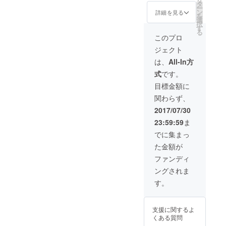
５５−１
場とし
タ
ー
４）を
て作品
ン
詳細を見る
を
ギャラ
の展示
選
択
リーと
をして
す
る
して
いただ
このプロ
2017年
けま
ジェクト
9月1日
す。 ★
から
グルー
は、
All-In方
2018年
プでの
式
です。
8月31日
展示も
までの
可能で
目標金額に
お好み
す。 ★
関わらず、
の日程
ギャラ
（ただ
リーの
2017/07/30
し年末
オープ
23:59:59
ま
年始は
ン時間
除く）
は月曜
でに集まっ
で2週
から日
た金額が
間、個
曜まで
展の会
の11時
ファンディ
場とし
から19
ングされま
て作品
時とさ
の展示
せてい
す。
をして
ただき
いただ
ます。
けま
★ギャ
支援に関するよ
す。 ★
ラリー
くある質問
グルー
内での