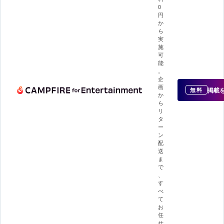
0
円
か
ら
実
施
可
能
。
企
画
掲載
無料
か
ら
リ
タ
ー
ン
配
送
ま
で
、
す
べ
て
お
任
せ