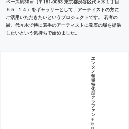
ペース約30㎡（〒151-0053 東京都渋谷区代々木１丁目
５５−１４）をギャラリーとして、アーティストの方に
ご活用いただきたいというプロジェクトです。 若者の
街、代々木で特に若手のアーティストに発表の場を提供
したいという気持ちで始めました。
エ
ン
タ
メ
領
域
特
化
型
ク
ラ
フ
ァ
ン
手
数
料