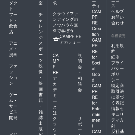
ダク
楽
求
ティ
ス
ト
CAM
ヘルプ
クラウドファ
フー
チ
PFI
お問い
ンディングの
ド・
ャ
RE
合わせ
ノウハウを無
飲食
レ
Crea
料で学ぼう
店
ン
tion
各種規定
CAMPFIRE
ジ
CAM
アカデミー
アニ
ス
利用規
PFI
メ・
ポ
約
RE
漫画
ー
CA
説
細則
for
ツ
MP
明
プライ
Soci
ファ
映
FI
会
バシー
al
ッ
像
RE
・
ポリ
Goo
ショ
・
ア
相
シー
d
ン
映
カ
談
特定商
CAM
画
デ
会
取引法
PFI
ゲー
書
ミ
に基づ
RE
ム・
籍
ー
く表記
for
サー
・
と
情報セ
Ente
ビス
雑
は
キュリ
rtain
開発
誌
ク
サ
ティ方
men
出
ラ
ポ
針
t
版
ウ
ー
反社基
CAM
ビジ
ビ