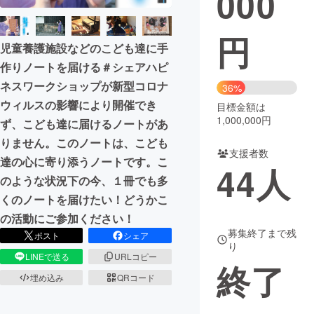
000
まちづくり・地域活性化
円
児童養護施設などのこども達に手
作りノートを届ける＃シェアハピ
CAMPFIRE for Social Good
CAMPFIRE Creation
ネスワークショップが新型コロナ
36%
CAMPFIREふるさと納税
machi-ya
コミュニティ
ウィルスの影響により開催でき
目標金額は
1,000,000円
ず、こども達に届けるノートがあ
りません。このノートは、こども
支援者数
達の心に寄り添うノートです。こ
44
人
のような状況下の今、１冊でも多
くのノートを届けたい！どうかこ
の活動にご参加ください！
募集終了まで残
ポスト
シェア
り
LINEで送る
URLコピー
終了
埋め込み
QRコード