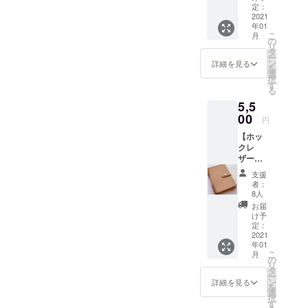
ショップを
ノート
す。 こ
定：
１冊】
2021
スタートし
ども達
年01
①革表
へ贈る
ています。
こ
月
紙（ナ
ノート
の
リ
チュラ
には、
タ
ー
ル）の
ご支援
ン
詳細を見る
を
メモ帳
いただ
選
択
②こど
いた方
す
る
も達へ
のお名
5,5
ノート
前（イ
を１冊
00
ニシャ
円
お贈り
ル）を
【ホッ
しま
記入さ
クレ
す。 こ
せて頂
ザー
ども達
きま
ノート
へ贈る
す。 ①
支援
（B６サ
ノート
ポスト
者：
イズ）
には、
カード
8人
とお礼
ご支援
の図柄
お届
のメッ
いただ
は、お
け予
セージ
いた方
定：
楽し
＋こど
2021
のお名
み！
年01
も達へ
前（イ
こ
月
ノート
ニシャ
の
リ
１冊】
ル）を
タ
ー
①ホッ
記入さ
ン
詳細を見る
を
ク付き
せて頂
選
択
の革表
きま
す