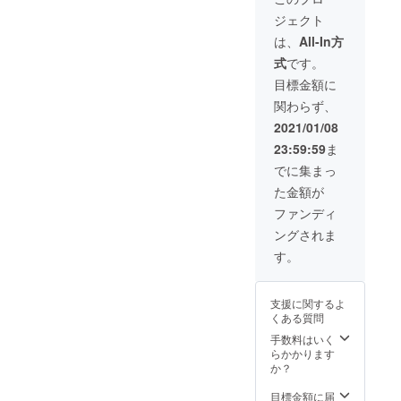
特性に
す。 ＜
厚さ
ファイ
白、
イズ）
のお名
ほどに
べてマ
優れた
仕様・
約
ジェクト
ル リン
赤、
とお礼
前（イ
味わい
イクロ
紙を使
材質＞
14mm
グ：シ
黒、水
のメッ
ニシャ
とツヤ
は、
All-In方
ミシン
用して
サイ
（リン
ル
色、グ
セージ
ル）を
が増し
加工が
いま
ズ：B6
グを除
式
です。
バー、
レーの
②こど
記入さ
ていき
施され
す。 用
サイ
く）
ゴール
いずれ
も達へ
せて頂
ます。
目標金額に
ており
紙がな
ズ 縦
表
ド、
か。
ノート
きま
サイズ
簡単に
くなっ
180mm
紙：本
関わらず、
白、
包
を１冊
す。 ①
は、A4
切り取
たらネ
×横
牛革
赤、
装：P.P
お贈り
表紙が
コピー
2021/01/08
ること
ジの取
130mm
色：ナ
黒、水
すべて
しま
ジーン
用紙の
ができ
り外し
厚さ
チュラ
23:59:59
ま
色、グ
日本製
す。 こ
ズのポ
半分で
ます。
で簡単
約
ル（持
レーの
です。
ども達
ケット
小さめ
でに集まっ
カバー
にリ
14mm
ち手も
いずれ
注）返
へ贈る
のよう
のノー
は、姫
フィル
（リン
同じ）
た金額が
か。
礼品
ノート
にデザ
トとし
路産の
ができ
グを除
中用
包
ノート
には、
インさ
て使い
ファンディ
本牛
ます。
く）
紙：無
装：紙
は、天
ご支援
れた
易い大
革。 用
ネック
表
地（店
ングされま
箱 すべ
然素材
いただ
ノート
きさで
紙は、
スト
紙：本
頭人気
て日本
を用い
いた方
です。
す。見
す。
日本製
ラップ
牛革
の紙よ
製で
て１点
のお名
ジーン
開きに
の筆記
をつけ
（日本
りいず
す。
ずつ製
前（イ
ズのポ
すると
特性に
るとモ
製）
れ
注）返
作して
ニシャ
ケット
倍（A4
優れた
バイル
色、ナ
支援に関するよ
か。）
礼品
おりま
ル）を
がその
サイ
紙を使
性能と
チュラ
くある質問
裏表
ノート
すので
記入さ
まま表
ズ）に
用して
ファッ
ル 中用
紙：GA
は、天
画像と
せて頂
紙に
手数料はいく
拡張し
いま
ション
紙：無
ファイ
然素材
異なる
きま
なって
らかかります
自由度
す。 用
性がさ
地（店
ル リン
を用い
場合が
す。 ①
おりカ
か？
もアッ
紙がな
らに向
頭人気
グ：シ
て１点
ござい
表紙が
バーで
プしま
くなっ
上しま
の紙、
ル
ずつ製
ます。
ジーン
は、あ
目標金額に届
す。 中
たらネ