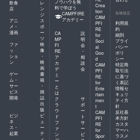
Refill：
ノウハウを無
飲食
レ
楽しみ
礼品
おりま
用紙：
無地50
Crea
料で学ぼう
くださ
ノート
店
ン
すので
無地50
枚（１
tion
い。 ◆
各種規定
の中用
CAMPFIRE
画像と
ジ
枚（１
枚目の
CAM
パッ
紙は、
異なる
アカデミー
枚目の
み柄が
アニ
ス
ケージ
利用規
PFI
在庫状
場合が
み柄が
入り）※
メ・
ポ
シャツ
況によ
約
ござい
RE
入り）
色は、
漫画
ー
の胸ポ
CA
説
り変更
ます。
用紙に
細則
for
何が届
ケット
ツ
します
ご了承
MP
明
は、全
くかお
プライ
Soci
風。
ことを
くださ
ファ
映
てマイ
FI
会
楽しみ
バシー
al
シャン
ご了承
い。
クロミ
ッ
像
です。
RE
・
ポリ
ブレー
Goo
くださ
シン加
・Neck
ショ
・
ア
相
生地
い。 程
シー
d
工が施
strap ４
ン
映
（岡山
カ
談
よい滑
特定商
されて
CAM
つ打ち
県産）
画
らかさ
デ
会
おり簡
レザー
取引法
PFI
の袋に
の「OK
ゲー
書
単に切
ミ
コー
に基づ
RE
入って
フール
り取る
ム・
籍
ド、合
ー
く表記
for
いま
ス紙」
ことが
皮（白
サー
・
と
す。 返
情報セ
や竹
Ente
できま
or黒）
ビス
雑
は
礼品
100%か
キュリ
rtain
す。 ・
長さ：
開発
誌
ノート
ら作ら
ク
サ
Refill：
ティ方
74cm
men
の中用
れた
出
ラ
ポ
無地50
・ケー
針
t
紙は、
「竹紙
版
枚（１
ス（イ
ウ
ー
反社基
CAM
在庫状
100」
枚目の
ンディ
ビジ
ビ
ド
ト
況によ
本方針
PFI
等々、
み柄が
ゴデニ
ネ
ュ
フ
サ
り変更
店頭で
カスタ
RE
入り）※
ム） サ
ス・
ー
します
ァ
ー
も人気
色は、
マーハ
for
イズ：
ことを
起業
テ
の紙か
ン
ビ
何が届
折りた
ラスメ
Spor
ご了承
ら選ば
ィ
くかお