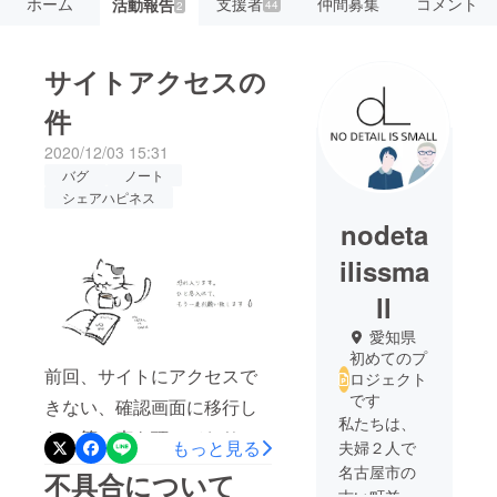
ホーム
支援者
仲間募集
コメント
活動報告
44
2
サイトアクセスの
件
2020/12/03 15:31
バグ
ノート
シェアハピネス
nodeta
ilissma
ll
愛知県
初めてのプ
前回、サイトにアクセスで
ロジェクト
です
きない、確認画面に移行し
私たちは、
ない等の声を頂いておりま
もっと見る
夫婦２人で
した。運営側に問い合わせ
名古屋市の
不具合について
古い町並み