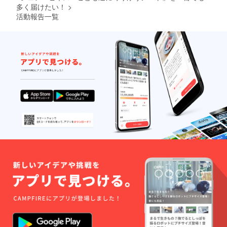
と破損
礼品
異なる
してい
ことも
多く届けたい！
>
す。 ＜
スト
の恐れ
ノート
場合が
ます。
できま
仕様・
ラップ
活動報告一覧
があり
は、天
ござい
岡山県
す。 ※
素材＞
に付属
ますの
然素材
ます。
の加工
１）セ
サイ
してい
でご注
を用い
ご了承
場で縫
ルビッ
ズ：縦
る６角
意くだ
て１点
くださ
製して
チデニ
212mm
形のア
さい。
ずつ製
い。
いま
ム セル
×横
クセサ
ケース
作して
す。 ポ
ビッチ
154mm
リーを
は、岡
おりま
ケット
デニム
厚さ約
使って
山産セ
すので
には、
とは、
14mm
行うこ
ルビッ
画像と
ペンや
旧式の
表
ともで
チデニ
異なる
定規な
特殊な
紙：本
きま
ム（イ
場合が
ど必要
力織機
牛革
す。 ※
ンディ
ござい
最小限
で生産
色：ナ
アクセ
ゴ）を
ます。
の道具
された
チュラ
サリー
使用し
ご了承
を収納
ジーン
ル 中用
は、必
ていま
くださ
して持
ズ生地
紙：無
要以上
す。 ＜
い。
ち歩く
です。
地（店
に強く
仕様・
ことも
風合い
頭人気
まわす
材質＞
できま
がとて
の紙、
と破損
・
す。 ※
も良
いずれ
の恐れ
Refimo
１）セ
く、使
か。）
があり
stick（
ルビッ
い込む
裏表
ますの
本体）
チデニ
とより
紙：GA
でご注
サイ
ム セル
変化が
ファイ
意くだ
ズ：縦
ビッチ
楽しめ
ル リン
さい。
118mm
デニム
るデニ
グ：シ
ケース
×横
とは、
ム生地
ル
は、岡