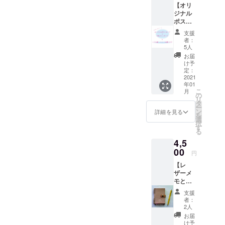
可能ですのでお気軽にご連
【オリ
られたパー
ジナル
絡ください。
ツや環境に
ポスト
配慮した素
カード
支援
とお礼
材、日本製
者：
のメッ
5人
の質が高い
セージ
お届
紙などを用
＋こど
け予
も達へ
定：
いて１点ず
ノート
2021
つ丁寧に
年01
１冊】
こ
月
①オリ
作っていま
の
リ
ジナル
タ
す。
ー
のポス
ン
詳細を見る
を
3年前から児
トカー
選
択
ドとお
す
童養護施設
る
礼の
の子ども達
4,5
メッ
にノートを
セージ
00
円
をお届
贈る「シェ
【レ
けしま
アハピネ
ザーメ
す。 ②
モとお
こども
ス！はじめ
礼の
達へ
支援
てのリング
メッ
ノート
者：
ノート作
セージ
を１冊
2人
＋こど
お贈り
り」ワーク
お届
も達へ
しま
け予