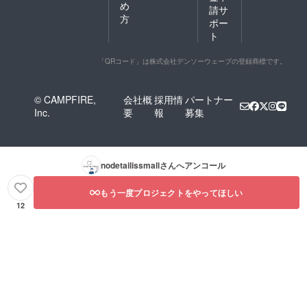
め
ノート
表
請サ
材：岡
です。
紙：デ
方
山県産
ポー
＜仕
ニム
セル
ト
様・材
（綿
ビッチ
質＞ サ
100%）
デニム
イズ：
色：イ
「QRコード」は株式会社デンソーウェーブの登録商標です。
（綿
A5サイ
ンディ
100%）
ズ 縦
ゴ 中用
、本革
212mm
紙：無
ヒモ
© CAMPFIRE,
会社概
採用情
パートナー
×横
地（店
Inc.
要
報
募集
154mm
頭人気
厚さ
の紙、
約
いずれ
12mm
か。）
（リン
裏表
nodetailissmall
さんへアンコール
グを除
紙：GA
く）
ファイ
表
もう一度プロジェクトをやってほしい
ル リン
紙：デ
グ：シ
12
ニム
ル
（綿
バー、
100%）
ゴール
色：ホ
ド、
ワイト
白、
中用
赤、
紙：無
黒、水
地（店
色、グ
頭人気
レーの