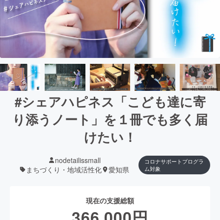
#シェアハピネス「こども達に寄
り添うノート」を１冊でも多く届
けたい！
nodetailissmall
コロナサポートプログラ
まちづくり・地域活性化
愛知県
ム対象
現在の支援総額
366,000
円