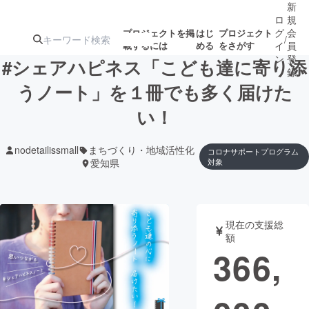
新
ロ
規
グ
会
プロジェクトを掲
はじ
プロジェクト
/
載するには
める
をさがす
イ
員
ン
登
#シェアハピネス「こども達に寄り添
録
うノート」を１冊でも多く届けた
い！
人気のプロ
注目のリ
注目の新着プロ
募集終了が近いプ
もうすぐ公開
ジェクト
ターン
ジェクト
ロジェクト
されます
nodetailissmall
まちづくり・地域活性化
コロナサポートプログラム
愛知県
対象
アート・写真
音楽
テクノロジー・ガジェット
ゲーム・サ
現在の支援総
額
366,
映像・映画
書籍・雑誌
ビジネス・起業
チャレンジ