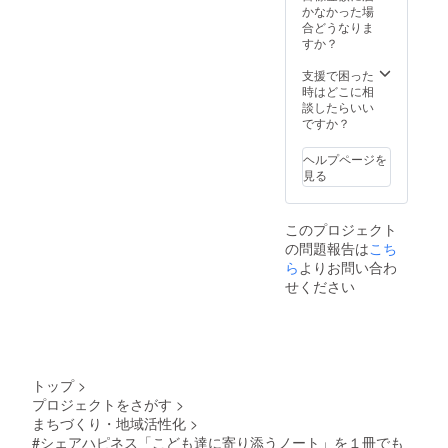
す。
いずれ
バー、
作して
ご了承
ズのポ
りませ
かなかった場
用紙
ジの取
ネック
か。）
ゴール
おりま
くださ
ケット
ん！ デ
合どうなりま
は、在
り外し
スト
裏表
ド、
すので
い。
のよう
ニム
すか？
庫状況
で簡単
ラップ
紙：GA
白、
画像と
にデザ
は、岡
により
にリ
の取り
ファイ
赤、
異なる
インさ
山県産
支援で困った
変更し
フィル
外しや
ル リン
黒、水
場合が
れた
のセル
時はどこに相
ますこ
ができ
用紙の
グ：シ
色、グ
ござい
ノート
ビッチ
談したらいい
とをご
ます。
差し替
ル
レーの
ます。
です。
デニム
ですか？
了承く
ネック
えは、
バー、
いずれ
ご了承
ジーン
（※１）
ださ
スト
スト
ゴール
か。
くださ
ズのポ
を使用
い。 程
ラップ
ヘルプページを
ラップ
ド、
包
い。
ケット
してい
よい滑
をつけ
見る
に付属
白、
装：紙
がその
ます。
らかさ
るとモ
してい
赤、
箱 すべ
まま表
岡山県
の「OK
バイル
る６角
黒、水
て日本
紙に
の加工
フール
性能と
形のア
色、グ
このプロジェクト
製で
なって
場で縫
ス紙」
ファッ
クセサ
レーの
す。
の問題報告は
こち
おりカ
製して
や竹
ション
リーを
いずれ
注）返
バーで
ら
よりお問い合わ
いま
100%か
性がさ
使って
か。
礼品
は、あ
す。 ポ
ら作ら
せください
らに向
行うこ
包
ノート
りませ
ケット
れた
上しま
ともで
装：紙
は、天
ん！ デ
には、
「竹紙
す。
きま
箱 下敷
然素材
ニム
ペンや
100」
ネック
す。 ※
き兼留
を用い
は、岡
定規な
等々、
スト
アクセ
め具付
て１点
山県産
ど必要
店頭で
ラップ
サリー
き すべ
ずつ製
のセル
最小限
も人気
の取り
トップ
>
は、必
て日本
作して
ビッチ
の道具
の紙か
外しや
要以上
製で
プロジェクトをさがす
>
おりま
デニム
を収納
ら選ば
用紙の
に強く
す。
すので
まちづくり・地域活性化
>
（※１）
して持
せて頂
差し替
まわす
注）返
画像と
を使用
#シェアハピネス「こども達に寄り添うノート」を１冊でも
ち歩く
きま
えは、