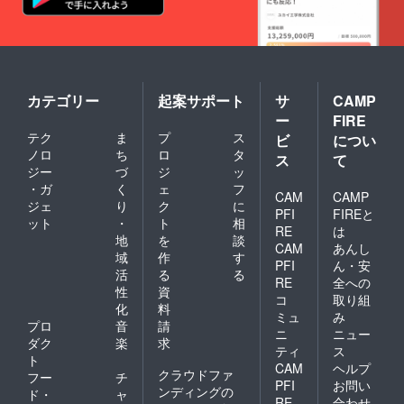
40mm
旧式の
と言わ
バー、
山産セ
厚さ
特殊な
れてい
ゴール
ルビッ
約
力織機
ます。
ド、
チデニ
12mm
で生産
はき慣
白、
ム（イ
カ
された
れた
赤、
ンディ
バー：
ジーン
ジーン
黒、水
ゴ）を
本牛革
ズ生地
ズのよ
色、グ
カテゴリー
起案サポート
サ
CAMP
使用し
（日本
です。
うにエ
レーの
ていま
産） 中
ー
FIRE
風合い
イジン
いずれ
す。 ＜
用紙：
テク
ま
プ
ス
がとて
ビ
につい
グをお
か。
仕様・
無地50
も良
楽しみ
ノロ
ち
ロ
タ
包
材質＞
ス
て
枚（１
く、使
くださ
装：紙
ジー
づ
ジ
ッ
・
枚目の
い込む
い。 ◆
箱 下敷
Refimo
み柄が
・ガ
く
ェ
フ
とより
CAM
CAMP
パッ
き兼留
stick（
入り）
ジェ
り
ク
に
変化が
ケージ
め具付
PFI
FIREと
本体）
用紙に
ット
・
ト
相
楽しめ
シャツ
き すべ
サイ
RE
は
は、全
るデニ
地
を
談
の胸ポ
て日本
ズ：縦
てマイ
CAM
あんし
ム生地
ケット
製で
域
作
す
118mm
クロミ
PFI
ん・安
と言わ
風。知
す。
×横
活
る
る
シン加
れてい
RE
全への
多木綿
注）返
40mm
工が施
性
資
ます。
（愛知
コ
取り組
礼品
厚さ
されて
化
料
はき慣
県知多
ノート
約
ミュ
み
おり簡
れた
プロ
音
請
市の特
は、天
12mm
単に切
ニ
ニュー
ジーン
産品）
ダク
楽
求
然素材
カ
り取る
ティ
ス
ズのよ
の袋に
を用い
バー：
ト
ことが
CAM
ヘルプ
うにエ
入って
て１点
本牛革
クラウドファ
できま
フー
チ
イジン
いま
PFI
お問い
ずつ製
（日本
す。 ・
ンディングの
ド・
ャ
グをお
す。 返
作して
RE
合わせ
産） 中