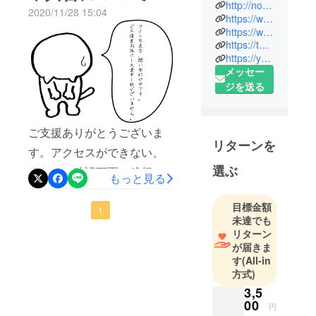
たところ下記内容のご回答
http://nodetailissmall.com
2020/11/28 15:04
が残る円頓
https://www.facebook.com/detail2016
を頂きました。SNS上から
寺・四間道
https://www.instagram.com/nodetailissmall
アクセスされたり、推奨ブ
https://twitter.com/nodetailissmall
エリアにて
https://youtu.be/OBm0GE3tLO4
ラウザ以外からアクセスを
オリジナル
メッセー
ノートとス
行うことで、正常にページ
ジを送る
ペシャル
が表示されない場合があり
ティコー
ます。支援者様の正確なご
ヒーの店
ご支援ありがとうございま
状況が分かりかねる観点か
「NO
リターンを
す。アクセスができない、
DETAIL IS
らお手数をおかけし大変恐
選ぶ
SMALL」を
または、確認画面に移行し
もっと見る
れ入りますが、下記お問い
運営してい
ないというお声が届いてお
合わせフォームより直接お
ます。
目標金額
ります。WEBの問題を問い
1
ノートは、
問い合わせして頂くことも
未達でも
合わせ中です。ご不便おか
すべて自社
リターン
可能です。【お問い合わせ
が届きま
デザインで
けして大変申し訳ございま
フォーム】https://camp-
す
(All-in
日本国内の
せん。
方式)
fire.jp/inquiries☆こちらでお
加工場（職
3,5
人）によっ
手続きをさせて頂くことも
00
円
て丁寧に作