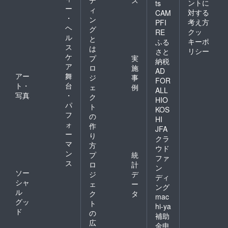
デ
ス
たみ
ントに
ts
くださ
せて頂
楽しみ
ー
時 縦
ィ
対する
い。 程
CAM
きま
です。
130mm
・
ン
よい滑
す。 見
考え方
PFI
・Neck
×横
ヘ
らかさ
グ
た目の
クッ
strap ４
RE
120mm
の「OK
ル
インパ
と
つ打ち
厚さ
キーポ
ふる
フール
クトと
ス
レザー
は
約
リシー
さと
ス紙」
機能性
コー
ケ
25mm
プ
実
納税
や竹
の両方
ド、合
素
ア
ロ
施
100%か
を兼ね
AD
皮（白
材：岡
アー
舞
ジ
事
ら作ら
備えた
FOR
or黒）
山県産
ト・
台
れた
ノート
ェ
例
長さ：
セル
ALL
「竹紙
です。
写真
・
ク
74cm
ビッチ
HIO
100」
＜仕
パ
・ケー
デニム
ト
KOS
等々、
様・材
ス（イ
（綿
フ
の
店頭で
HI
質＞ サ
ンディ
100%）
ォ
作
も人気
イズ：
JFA
ゴデニ
、本革
ー
の紙か
り
A5サイ
ム） サ
クラ
ヒモ
ら選ば
マ
ズ 約
方
イズ：
ウド
せて頂
横
ン
折りた
プ
統
ファ
きま
154mm
たみ
ス
ロ
計
す。 見
ン
×縦
時 縦
ソー
ジ
デ
た目の
212mm
ディ
130mm
シャ
インパ
ェ
ー
厚さ
×横
ング
クトと
ル
約
ク
タ
120mm
mac
機能性
12mm
グッ
厚さ
ト
hi-ya
の両方
（リン
約
ド
の
補助
を兼ね
グを除
25mm
広
備えた
く）
金申
素