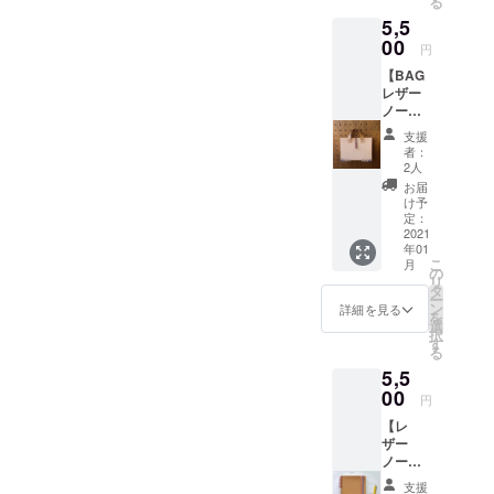
る
紙ノー
す。 ①
5,5
ト（B６
メモ帳
サイ
00
の表紙
円
ズ・ナ
は、本
【BAG
チュラ
牛革
レザー
ル） ②
（日本
ノート
こども
産天然
（B６サ
達へ
皮革の
支援
イズ）
ノート
姫路レ
者：
とお礼
を１冊
ザー）
2人
のメッ
お贈り
です。
お届
セージ
しま
革は、
け予
＋こど
す。 こ
定：
使い込
も達へ
2021
ども達
むほど
年01
のノー
へ贈る
に味わ
こ
月
ト１
ノート
の
いとツ
リ
冊】
には、
タ
ヤが増
ー
①BAG
ご支援
ン
してい
詳細を見る
を
レザー
いただ
選
きま
択
ノート
いた方
す
す。 リ
る
（B6サ
のお名
ング
5,5
イズ）
前（イ
は、上
色、ナ
00
ニシャ
下５穴
円
チュラ
ル）を
で綴じ
【レ
ルとお
記入さ
ていま
ザー
礼の
せて頂
すので
ノート
メッ
きま
スマホ
（B６サ
セージ
す。 ①
のよう
支援