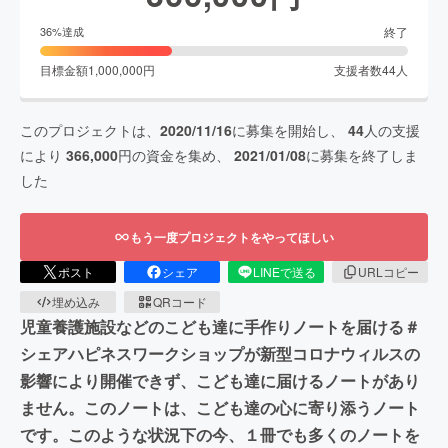
終了
36
%達成
目標金額
1,000,000
円
支援者数
44
人
このプロジェクトは、
2020/11/16
に募集を開始し、
44
人の支援
により
366,000
円の資金を集め、
2021/01/08
に募集を終了しま
した
もう一度プロジェクトをやってほしい
ポスト
シェア
LINEで送る
URLコピー
埋め込み
QRコード
児童養護施設などのこども達に手作りノートを届ける＃
シェアハピネスワークショップが新型コロナウィルスの
影響により開催できず、こども達に届けるノートがあり
ません。このノートは、こども達の心に寄り添うノート
です。このような状況下の今、１冊でも多くのノートを