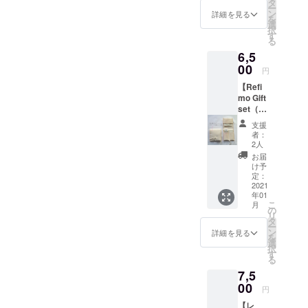
ノート
ノート
タ
サイズ
バンに
筆記適
ー
１冊】
には、
ン
のノー
詳細を見る
入れて
正の優
を
①Refi
ご支援
選
ト。 表
持ち運
れた紙
択
mo Gift
いただ
す
紙と持
びをす
です。
る
set（in
いた方
ち手
るのに
光に透
6,5
digo
のお名
は、本
ちょう
かすと
DENIM
00
前（イ
牛革
ど良い
円
レイド
セッ
ニシャ
（日本
大きさ
（縦の
【Refi
ト）と
ル）を
産天然
です。
ライ
mo Gift
お礼の
記入さ
皮革の
コンパ
ン）と
set（w
メッ
せて頂
姫路レ
クトさ
ウォー
hite
セージ
きま
ザー、
と記入
支援
ター
DENIM
②こど
す。 ①
ナチュ
者：
できる
マーク
セッ
も達へ
表紙
2人
ラル）
容量の
が紙面
ト）と
ノート
は、本
です。
お届
バラン
のどこ
お礼の
を１冊
牛革
け予
革は、
スが取
かに現
メッ
お贈り
定：
（日本
使い込
れた当
れま
セージ
2021
しま
産天然
むほど
店人気
す。
年01
＋こど
す。 こ
皮革の
に味わ
No.1、
「フー
こ
月
も達へ
ども達
の
姫路レ
いとツ
B6サイ
ルス
リ
ノート
へ贈る
タ
ザー）
ヤが増
ズ。 ※
ペー
ー
１冊】
ノート
ン
です。
詳細を見る
してい
ノート
パー」
を
①Refi
には、
選
色は、
きま
の中用
の愛称
択
mo Gift
ご支援
す
ナチュ
す。 カ
紙は、
で紙好
る
set（w
いただ
ラルで
バンに
在庫状
きの
7,5
hite
いた方
す。 革
入れて
況によ
方々に
DENIM
00
のお名
は、使
持ち運
円
り変更
親しま
セッ
前（イ
い込む
びをす
します
れてい
【レ
ト）と