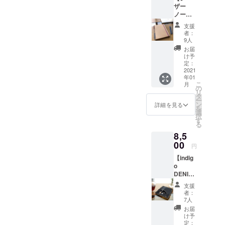
ニシャ
ほどに
るのに
ことを
ます。
ザー
お礼の
ル）を
味わい
ちょう
ご了承
鉛筆、
ノート
メッ
記入さ
とツヤ
ど良い
くださ
ボール
（A5サ
セージ
せて頂
が増し
大きさ
支援
い。 程
ペン、
イズ）
②こど
きま
ていき
者：
です。
よい滑
万年筆
とお礼
も達へ
す。
9人
ます。
コンパ
らかさ
とも相
のメッ
ノート
①Refi
カバン
お届
クトさ
の「OK
性◎で
セージ
を１冊
mo Gift
け予
に入れ
と記入
フール
す。 ※
＋こど
お贈り
定：
setに
て持ち
できる
ス紙」
ボール
も達へ
2021
しま
は、
運びを
容量の
や竹
ペン
年01
ノート
す。 こ
「Refi
するの
バラン
100%か
こ
は、サ
月
１冊】
ども達
の
mo
にちょ
スが取
ら作ら
リ
イズ見
①レ
へ贈る
タ
stick」
うど良
れた当
れた
ー
本用で
ザー
ノート
ン
、
詳細を見る
い大き
店人気
「竹紙
を
すので
ノート
には、
選
「Refill
さで
No.1、
100」
択
返礼品
（A5サ
ご支援
す
」、
す。 コ
B6サイ
等々、
る
には含
イズ）
いただ
「Neck
ンパク
ズ。 中
店頭で
まれま
8,5
とお礼
いた方
strap」
トさと
用紙
も人気
せん。
のメッ
00
のお名
が１つ
記入で
円
は、在
の紙か
＜仕
セージ
前（イ
ずつ
きる容
庫状況
ら選ば
様・材
【indig
②こど
ニシャ
入って
量のバ
により
せて頂
質＞ サ
o
も達へ
ル）を
いま
ランス
変更に
きま
イズ：
DENIM
ノート
記入さ
す。
が取れ
なりま
す。 ＜
縦
ノート
を１冊
せて頂
Refimo
た当店
支援
すこと
仕様・
120mm
（A5サ
お贈り
きま
Stick
者：
人気
をご了
材質＞
×横
イズ）
しま
す。
7人
は、ア
No.1、
承くだ
サイ
85mm
とお礼
す。 こ
①Refi
クセサ
お届
B6サイ
さい。
ズ：B6
厚さ
のメッ
ども達
mo Gift
け予
リーの
ズ。 中
程よい
サイ
約
セージ
へ贈る
定：
setに