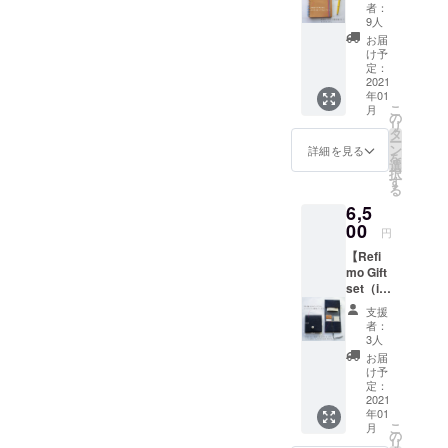
イズ）
②こど
表紙
に片手
者：
とお礼
も達へ
は、本
9人
で持て
のメッ
ノート
牛革
ます。
お届
セージ
を１冊
（日本
け予
留め具
＋こど
お贈り
定：
産天然
付きな
も達へ
2021
しま
皮革の
ので
年01
ノート
す。 こ
姫路レ
バック
こ
月
１冊】
ども達
の
ザー、
の中で
リ
①レ
へ贈る
タ
ナチュ
もバラ
ー
ザー
ノート
ン
ラル）
詳細を見る
バラし
を
ノート
には、
選
です。
ませ
択
（B6サ
ご支援
す
革は、
ん。 中
る
イズ）
いただ
使い込
用紙
6,5
下敷き
いた方
むほど
は、
兼留め
00
のお名
に味わ
「OK
円
具付き
前（イ
いとツ
フール
【Refi
とお礼
ニシャ
ヤが増
ス紙」
mo Gift
のメッ
ル）を
してい
心地よ
set（in
セージ
記入さ
きま
い滑ら
digo
②こど
せて頂
す。
かな書
支援
DENIM
も達へ
きま
ホック
者：
き心
セッ
ノート
す。 ①
3人
がデザ
地。万
ト）と
を１冊
持ち手
インの
お届
年筆、
お礼の
お贈り
がつい
け予
アクセ
ボール
メッ
しま
定：
てバッ
ントに
ペン、
セージ
2021
す。 こ
クみた
なって
鉛筆と
年01
＋こど
ども達
いな革
いま
も相性
こ
月
も達へ
へ贈る
の
表紙B6
す。 カ
が良く
リ