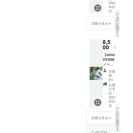
要素を
用紙
滑らか
ズ 縦
12mm
＋こど
2021
ノート
は、
取り入
は、在
さの
180mm
（リン
年01
も達へ
には、
「Refi
れた新
庫状況
「OK
こ
×横
月
グを除
のノー
ご支援
の
mo
感覚
により
フール
リ
130mm
く）
ト１
いただ
タ
stick」
カット
変更し
ス紙」
ー
厚さ
表
冊】
いた方
ン
、
詳細を見る
メモで
ますこ
や竹
を
約
紙：本
①indig
のお名
選
「Refill
す。 用
とをご
100%か
択
14mm
牛革
o
前（イ
す
」、
紙に
了承く
ら作ら
る
（リン
色：ナ
DENIM
ニシャ
「Neck
は、す
ださ
れた
グを除
チュラ
8,5
ノート
ル）を
strap」
べてマ
い。 程
「竹紙
く）
ル（留
（A5サ
00
記入さ
が１つ
イクロ
円
よい滑
100」
表
め具も
イズ）
せて頂
ずつ
ミシン
らかさ
等々、
紙：本
同じ）
【white
とお礼
きま
入って
加工が
の「OK
店頭で
牛革
中用
DENIM
のメッ
す。 ①
いま
施され
フール
も人気
色：ナ
紙：OK
ノート
セージ
表紙
す。
ており
ス紙」
の紙か
チュラ
フール
（A5サ
②こど
は、本
Refimo
簡単に
支援
や竹
ら選ば
ル（留
スペー
イズ）
も達へ
牛革
Stick
者：
切り取
100%か
せて頂
め具も
パー
とお礼
ノート
（日本
8人
は、ア
ること
ら作ら
きま
同じ）
（日本
のメッ
を１冊
産天然
クセサ
お届
ができ
れた
す。 ＜
中用
製紙）
セージ
お贈り
皮革の
け予
リーの
ます。
「竹紙
仕様・
紙：無
60枚 裏
＋こど
しま
定：
姫路レ
要素を
カバー
100」
材質＞
地（店
表紙：
も達へ
2021
す。 こ
ザー）
取り入
は、姫
等々、
サイ
頭で人
年01
GAファ
のノー
ども達
。色
れた新
路産の
店頭で
こ
ズ：B6
月
気の
イル リ
ト１
へ贈る
の
は、ナ
感覚
本牛
も人気
リ
サイ
紙、い
ング：
冊】
ノート
タ
チュラ
カット
革。 用
の紙か
ー
ズ 横
ずれ
シル
①white
には、
ン
ルで
詳細を見る
メモで
紙は、
ら選ば
を
130mm
か。）
バー、
DENIM
ご支援
選
す。 革
す。 用
日本製
せて頂
択
×縦
裏表
ゴール
ノート
いただ
す
は、使
紙に
の筆記
きま
る
180mm
紙：GA
ド、
（A5サ
いた方
い込む
このプロ
は、す