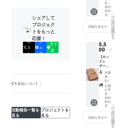
ショップを
ノート
す。 こ
定：
１冊】
2021
スタートし
ども達
年01
①革表
へ贈る
ています。
こ
月
紙（ナ
ノート
シェアして
の
リ
チュラ
には、
タ
プロジェク
ー
ル）の
ご支援
ン
詳細を見る
を
メモ帳
いただ
トをもっと
選
択
②こど
いた方
す
応援！
る
LIN
も達へ
のお名
ポ
シ
5,5
ノート
Eで
前（イ
ス
ェ
を１冊
00
ニシャ
送
円
お贈り
ト
ア
ル）を
る
【ホッ
しま
記入さ
クレ
す。 こ
せて頂
ザー
ども達
きま
ノート
へ贈る
す。 ①
支援
（B６サ
ノート
ポスト
者：
イズ）
には、
カード
8人
不具合について
とお礼
ご支援
の図柄
お届
のメッ
いただ
は、お
け予
セージ
いた方
定：
楽し
＋こど
2021
のお名
み！
年01
も達へ
前（イ
こ
月
ノート
ニシャ
の
活動報告一覧を
プロジェクトを
リ
１冊】
ル）を
タ
ー
見る
見る
①ホッ
記入さ
ン
詳細を見る
を
ク付き
せて頂
選
択
の革表
きま
す