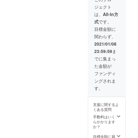
特性に
す。 ＜
厚さ
ファイ
白、
イズ）
のお名
ほどに
べてマ
優れた
仕様・
約
ジェクト
ル リン
赤、
とお礼
前（イ
味わい
イクロ
紙を使
材質＞
14mm
グ：シ
黒、水
のメッ
ニシャ
とツヤ
は、
All-In方
ミシン
用して
サイ
（リン
ル
色、グ
セージ
ル）を
が増し
加工が
いま
ズ：B6
グを除
式
です。
バー、
レーの
②こど
記入さ
ていき
施され
す。 用
サイ
く）
ゴール
いずれ
も達へ
せて頂
ます。
目標金額に
ており
紙がな
ズ 縦
表
ド、
か。
ノート
きま
サイズ
簡単に
くなっ
180mm
紙：本
関わらず、
白、
包
を１冊
す。 ①
は、A4
切り取
たらネ
×横
牛革
赤、
装：P.P
お贈り
表紙が
コピー
2021/01/08
ること
ジの取
130mm
色：ナ
黒、水
すべて
しま
ジーン
用紙の
ができ
り外し
厚さ
チュラ
23:59:59
ま
色、グ
日本製
す。 こ
ズのポ
半分で
ます。
で簡単
約
ル（持
レーの
です。
ども達
ケット
小さめ
でに集まっ
カバー
にリ
14mm
ち手も
いずれ
注）返
へ贈る
のよう
のノー
は、姫
フィル
（リン
同じ）
た金額が
か。
礼品
ノート
にデザ
トとし
路産の
ができ
グを除
中用
包
ノート
には、
インさ
て使い
ファンディ
本牛
ます。
く）
紙：無
装：紙
は、天
ご支援
れた
易い大
革。 用
ネック
表
地（店
ングされま
箱 すべ
然素材
いただ
ノート
きさで
紙は、
スト
紙：本
頭人気
て日本
を用い
いた方
です。
す。見
す。
日本製
ラップ
牛革
の紙よ
製で
て１点
のお名
ジーン
開きに
の筆記
をつけ
（日本
りいず
す。
ずつ製
前（イ
ズのポ
すると
特性に
るとモ
製）
れ
注）返
作して
ニシャ
ケット
倍（A4
優れた
バイル
色、ナ
支援に関するよ
か。）
礼品
おりま
ル）を
がその
サイ
紙を使
性能と
チュラ
くある質問
裏表
ノート
すので
記入さ
まま表
ズ）に
用して
ファッ
ル 中用
紙：GA
は、天
画像と
せて頂
紙に
手数料はいく
拡張し
いま
ション
紙：無
ファイ
然素材
異なる
きま
なって
らかかります
自由度
す。 用
性がさ
地（店
ル リン
を用い
場合が
す。 ①
おりカ
か？
もアッ
紙がな
らに向
頭人気
グ：シ
て１点
ござい
表紙が
バーで
プしま
くなっ
上しま
の紙、
ル
ずつ製
ます。
ジーン
は、あ
目標金額に届
す。 中
たらネ