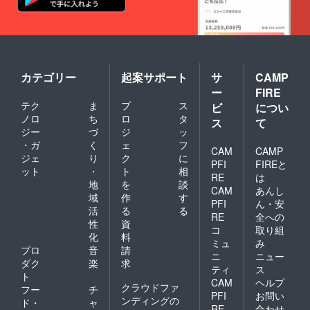
40mm
旧式の
と言わ
バー、
山産セ
厚さ
特殊な
れてい
ゴール
ルビッ
約
力織機
ます。
ド、
チデニ
12mm
で生産
はき慣
白、
ム（イ
カ
された
れた
赤、
ンディ
バー：
ジーン
ジーン
黒、水
ゴ）を
本牛革
ズ生地
ズのよ
色、グ
カテゴリー
起案サポート
サ
CAMP
使用し
（日本
です。
うにエ
レーの
ていま
産） 中
ー
FIRE
風合い
イジン
いずれ
す。 ＜
用紙：
テク
ま
プ
ス
がとて
ビ
につい
グをお
か。
仕様・
無地50
も良
楽しみ
ノロ
ち
ロ
タ
包
材質＞
ス
て
枚（１
く、使
くださ
装：紙
ジー
づ
ジ
ッ
・
枚目の
い込む
い。 ◆
箱 下敷
Refimo
み柄が
・ガ
く
ェ
フ
とより
CAM
CAMP
パッ
き兼留
stick（
入り）
ジェ
り
ク
に
変化が
ケージ
め具付
PFI
FIREと
本体）
用紙に
ット
・
ト
相
楽しめ
シャツ
き すべ
サイ
RE
は
は、全
るデニ
地
を
談
の胸ポ
て日本
ズ：縦
てマイ
CAM
あんし
ム生地
ケット
製で
域
作
す
118mm
クロミ
PFI
ん・安
と言わ
風。知
す。
×横
活
る
る
シン加
れてい
RE
全への
多木綿
注）返
40mm
工が施
性
資
ます。
（愛知
コ
取り組
礼品
厚さ
されて
化
料
はき慣
県知多
ノート
約
ミュ
み
おり簡
れた
プロ
音
請
市の特
は、天
12mm
単に切
ニ
ニュー
ジーン
産品）
ダク
楽
求
然素材
カ
り取る
ティ
ス
ズのよ
の袋に
を用い
バー：
ト
ことが
CAM
ヘルプ
うにエ
入って
て１点
本牛革
クラウドファ
できま
フー
チ
イジン
いま
PFI
お問い
ずつ製
（日本
す。 ・
ンディングの
ド・
ャ
グをお
す。 返
作して
RE
合わせ
産） 中