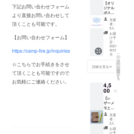
【オリ
られたパー
下記お問い合わせフォーム
ジナル
ツや環境に
ポスト
より直接お問い合わせして
配慮した素
カード
支援
とお礼
頂くことも可能です。
材、日本製
者：
のメッ
5人
の質が高い
セージ
お届
【お問い合わせフォーム】
紙などを用
＋こど
け予
も達へ
定：
いて１点ず
ノート
2021
つ丁寧に
https://camp-fire.jp/inquiries
年01
１冊】
こ
月
①オリ
作っていま
の
リ
ジナル
タ
す。
☆こちらでお手続きをさせ
ー
のポス
ン
詳細を見る
を
3年前から児
トカー
選
て頂くことも可能ですので
択
ドとお
す
童養護施設
る
礼の
お気軽にご連絡ください。
の子ども達
4,5
メッ
にノートを
セージ
00
円
をお届
贈る「シェ
【レ
けしま
アハピネ
ザーメ
す。 ②
モとお
こども
ス！はじめ
礼の
達へ
支援
てのリング
メッ
ノート
者：
ノート作
セージ
を１冊
2人
＋こど
お贈り
り」ワーク
お届
も達へ
しま
け予