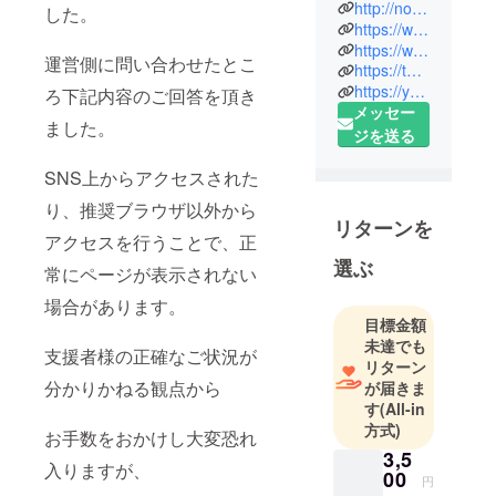
http://nodetailissmall.com
した。
が残る円頓
https://www.facebook.com/detail2016
寺・四間道
https://www.instagram.com/nodetailissmall
運営側に問い合わせたとこ
https://twitter.com/nodetailissmall
エリアにて
https://youtu.be/OBm0GE3tLO4
ろ下記内容のご回答を頂き
オリジナル
メッセー
ノートとス
ました。
ジを送る
ペシャル
ティコー
SNS上からアクセスされた
ヒーの店
り、推奨ブラウザ以外から
「NO
リターンを
アクセスを行うことで、正
DETAIL IS
選ぶ
SMALL」を
常にページが表示されない
運営してい
場合があります。
ます。
目標金額
ノートは、
未達でも
支援者様の正確なご状況が
すべて自社
リターン
分かりかねる観点から
が届きま
デザインで
す
(All-in
日本国内の
方式)
お手数をおかけし大変恐れ
加工場（職
3,5
人）によっ
入りますが、
00
円
て丁寧に作