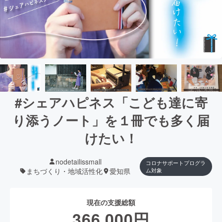
#シェアハピネス「こども達に寄
り添うノート」を１冊でも多く届
けたい！
nodetailissmall
コロナサポートプログラ
まちづくり・地域活性化
愛知県
ム対象
現在の支援総額
366,000
円