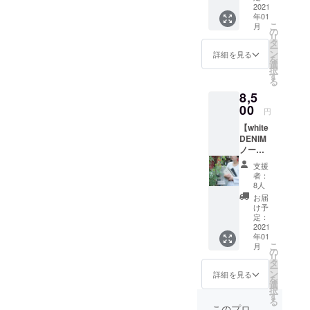
要素を
用紙
滑らか
ズ 縦
12mm
＋こど
2021
ノート
は、
取り入
は、在
さの
180mm
（リン
年01
も達へ
には、
「Refi
れた新
庫状況
「OK
こ
×横
月
グを除
のノー
ご支援
の
mo
感覚
により
フール
リ
130mm
く）
ト１
いただ
タ
stick」
カット
変更し
ス紙」
ー
厚さ
表
冊】
いた方
ン
、
詳細を見る
メモで
ますこ
や竹
を
約
紙：本
①indig
のお名
選
「Refill
す。 用
とをご
100%か
択
14mm
牛革
o
前（イ
す
」、
紙に
了承く
ら作ら
る
（リン
色：ナ
DENIM
ニシャ
「Neck
は、す
ださ
れた
グを除
チュラ
8,5
ノート
ル）を
strap」
べてマ
い。 程
「竹紙
く）
ル（留
（A5サ
00
記入さ
が１つ
イクロ
円
よい滑
100」
表
め具も
イズ）
せて頂
ずつ
ミシン
らかさ
等々、
紙：本
同じ）
【white
とお礼
きま
入って
加工が
の「OK
店頭で
牛革
中用
DENIM
のメッ
す。 ①
いま
施され
フール
も人気
色：ナ
紙：OK
ノート
セージ
表紙
す。
ており
ス紙」
の紙か
チュラ
フール
（A5サ
②こど
は、本
Refimo
簡単に
支援
や竹
ら選ば
ル（留
スペー
イズ）
も達へ
牛革
Stick
者：
切り取
100%か
せて頂
め具も
パー
とお礼
ノート
（日本
8人
は、ア
ること
ら作ら
きま
同じ）
（日本
のメッ
を１冊
産天然
クセサ
お届
ができ
れた
す。 ＜
中用
製紙）
セージ
お贈り
皮革の
け予
リーの
ます。
「竹紙
仕様・
紙：無
60枚 裏
＋こど
しま
定：
姫路レ
要素を
カバー
100」
材質＞
地（店
表紙：
も達へ
2021
す。 こ
ザー）
取り入
は、姫
等々、
サイ
頭で人
年01
GAファ
のノー
ども達
。色
れた新
路産の
店頭で
こ
ズ：B6
月
気の
イル リ
ト１
へ贈る
の
は、ナ
感覚
本牛
も人気
リ
サイ
紙、い
ング：
冊】
ノート
タ
チュラ
カット
革。 用
の紙か
ー
ズ 横
ずれ
シル
①white
には、
ン
ルで
詳細を見る
メモで
紙は、
ら選ば
を
130mm
か。）
バー、
DENIM
ご支援
選
す。 革
す。 用
日本製
せて頂
択
×縦
裏表
ゴール
ノート
いただ
す
は、使
紙に
の筆記
きま
る
180mm
紙：GA
ド、
（A5サ
いた方
い込む
このプロ
は、す