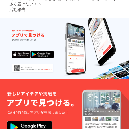
と破損
礼品
異なる
してい
ことも
多く届けたい！
>
す。 ＜
スト
の恐れ
ノート
場合が
ます。
できま
仕様・
ラップ
活動報告
があり
は、天
ござい
岡山県
す。 ※
素材＞
に付属
ますの
然素材
ます。
の加工
１）セ
サイ
してい
でご注
を用い
ご了承
場で縫
ルビッ
ズ：縦
る６角
意くだ
て１点
くださ
製して
チデニ
212mm
形のア
さい。
ずつ製
い。
いま
ム セル
×横
クセサ
ケース
作して
す。 ポ
ビッチ
154mm
リーを
は、岡
おりま
ケット
デニム
厚さ約
使って
山産セ
すので
には、
とは、
14mm
行うこ
ルビッ
画像と
ペンや
旧式の
表
ともで
チデニ
異なる
定規な
特殊な
紙：本
きま
ム（イ
場合が
ど必要
力織機
牛革
す。 ※
ンディ
ござい
最小限
で生産
色：ナ
アクセ
ゴ）を
ます。
の道具
された
チュラ
サリー
使用し
ご了承
を収納
ジーン
ル 中用
は、必
ていま
くださ
して持
ズ生地
紙：無
要以上
す。 ＜
い。
ち歩く
です。
地（店
に強く
仕様・
ことも
風合い
頭人気
まわす
材質＞
できま
がとて
の紙、
と破損
・
す。 ※
も良
いずれ
の恐れ
Refimo
１）セ
く、使
か。）
があり
stick（
ルビッ
い込む
裏表
ますの
本体）
チデニ
とより
紙：GA
でご注
サイ
ム セル
変化が
ファイ
意くだ
ズ：縦
ビッチ
楽しめ
ル リン
さい。
118mm
デニム
るデニ
グ：シ
ケース
×横
とは、
ム生地
ル
は、岡