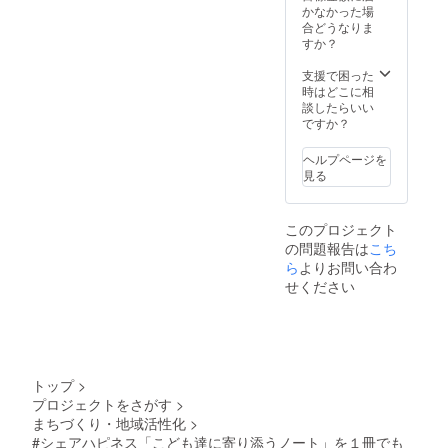
す。
いずれ
バー、
作して
ご了承
ズのポ
りませ
かなかった場
用紙
ジの取
ネック
か。）
ゴール
おりま
くださ
ケット
ん！ デ
合どうなりま
は、在
り外し
スト
裏表
ド、
すので
い。
のよう
ニム
すか？
庫状況
で簡単
ラップ
紙：GA
白、
画像と
にデザ
は、岡
により
にリ
の取り
ファイ
赤、
異なる
インさ
山県産
支援で困った
変更し
フィル
外しや
ル リン
黒、水
場合が
れた
のセル
時はどこに相
ますこ
ができ
用紙の
グ：シ
色、グ
ござい
ノート
ビッチ
談したらいい
とをご
ます。
差し替
ル
レーの
ます。
です。
デニム
ですか？
了承く
ネック
えは、
バー、
いずれ
ご了承
ジーン
（※１）
ださ
スト
スト
ゴール
か。
くださ
ズのポ
を使用
い。 程
ラップ
ヘルプページを
ラップ
ド、
包
い。
ケット
してい
よい滑
をつけ
見る
に付属
白、
装：紙
がその
ます。
らかさ
るとモ
してい
赤、
箱 すべ
まま表
岡山県
の「OK
バイル
る６角
黒、水
て日本
紙に
の加工
フール
性能と
形のア
色、グ
このプロジェクト
製で
なって
場で縫
ス紙」
ファッ
クセサ
レーの
す。
の問題報告は
こち
おりカ
製して
や竹
ション
リーを
いずれ
注）返
バーで
ら
よりお問い合わ
いま
100%か
性がさ
使って
か。
礼品
は、あ
す。 ポ
ら作ら
せください
らに向
行うこ
包
ノート
りませ
ケット
れた
上しま
ともで
装：紙
は、天
ん！ デ
には、
「竹紙
す。
きま
箱 下敷
然素材
ニム
ペンや
100」
ネック
す。 ※
き兼留
を用い
は、岡
定規な
等々、
スト
アクセ
め具付
て１点
山県産
ど必要
店頭で
ラップ
サリー
き すべ
ずつ製
のセル
最小限
も人気
の取り
トップ
>
は、必
て日本
作して
ビッチ
の道具
の紙か
外しや
要以上
製で
プロジェクトをさがす
>
おりま
デニム
を収納
ら選ば
用紙の
に強く
す。
すので
まちづくり・地域活性化
>
（※１）
して持
せて頂
差し替
まわす
注）返
画像と
を使用
#シェアハピネス「こども達に寄り添うノート」を１冊でも
ち歩く
きま
えは、