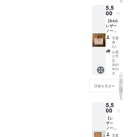
る
紙ノー
す。 ①
5,5
ト（B６
メモ帳
サイ
00
の表紙
円
ズ・ナ
は、本
【BAG
チュラ
牛革
レザー
ル） ②
（日本
ノート
こども
産天然
（B６サ
達へ
皮革の
支援
イズ）
ノート
姫路レ
者：
とお礼
を１冊
ザー）
2人
のメッ
お贈り
です。
お届
セージ
しま
革は、
け予
＋こど
す。 こ
定：
使い込
も達へ
2021
ども達
むほど
年01
のノー
へ贈る
に味わ
こ
月
ト１
ノート
の
いとツ
リ
冊】
には、
タ
ヤが増
ー
①BAG
ご支援
ン
してい
詳細を見る
を
レザー
いただ
選
きま
択
ノート
いた方
す
す。 リ
る
（B6サ
のお名
ング
5,5
イズ）
前（イ
は、上
色、ナ
00
ニシャ
下５穴
円
チュラ
ル）を
で綴じ
【レ
ルとお
記入さ
ていま
ザー
礼の
せて頂
すので
ノート
メッ
きま
スマホ
（B６サ
セージ
す。 ①
のよう
支援