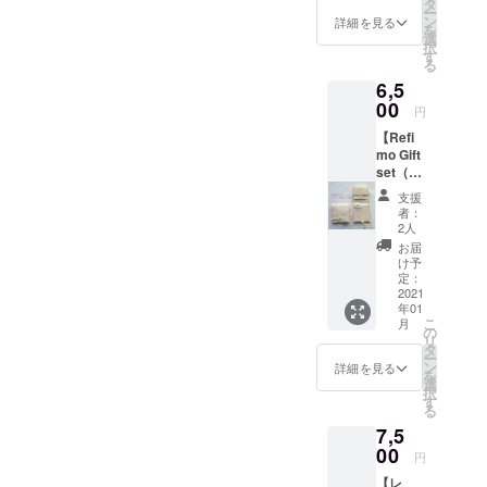
ノート
ノート
タ
サイズ
バンに
筆記適
ー
１冊】
には、
ン
のノー
詳細を見る
入れて
正の優
を
①Refi
ご支援
選
ト。 表
持ち運
れた紙
択
mo Gift
いただ
す
紙と持
びをす
です。
る
set（in
いた方
ち手
るのに
光に透
6,5
digo
のお名
は、本
ちょう
かすと
DENIM
00
前（イ
牛革
ど良い
円
レイド
セッ
ニシャ
（日本
大きさ
（縦の
【Refi
ト）と
ル）を
産天然
です。
ライ
mo Gift
お礼の
記入さ
皮革の
コンパ
ン）と
set（w
メッ
せて頂
姫路レ
クトさ
ウォー
hite
セージ
きま
ザー、
と記入
支援
ター
DENIM
②こど
す。 ①
ナチュ
者：
できる
マーク
セッ
も達へ
表紙
2人
ラル）
容量の
が紙面
ト）と
ノート
は、本
です。
お届
バラン
のどこ
お礼の
を１冊
牛革
け予
革は、
スが取
かに現
メッ
お贈り
定：
（日本
使い込
れた当
れま
セージ
2021
しま
産天然
むほど
店人気
す。
年01
＋こど
す。 こ
皮革の
に味わ
No.1、
「フー
こ
月
も達へ
ども達
の
姫路レ
いとツ
B6サイ
ルス
リ
ノート
へ贈る
タ
ザー）
ヤが増
ズ。 ※
ペー
ー
１冊】
ノート
ン
です。
詳細を見る
してい
ノート
パー」
を
①Refi
には、
選
色は、
きま
の中用
の愛称
択
mo Gift
ご支援
す
ナチュ
す。 カ
紙は、
で紙好
る
set（w
いただ
ラルで
バンに
在庫状
きの
7,5
hite
いた方
す。 革
入れて
況によ
方々に
DENIM
00
のお名
は、使
持ち運
円
り変更
親しま
セッ
前（イ
い込む
びをす
します
れてい
【レ
ト）と