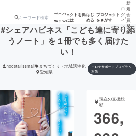
新
ロ
規
グ
会
プロジェクトを掲
はじ
プロジェクト
/
載するには
める
をさがす
イ
員
ン
登
#シェアハピネス「こども達に寄り添
録
うノート」を１冊でも多く届けた
い！
人気のプロ
注目のリ
注目の新着プロ
募集終了が近いプ
もうすぐ公開
ジェクト
ターン
ジェクト
ロジェクト
されます
nodetailissmall
まちづくり・地域活性化
コロナサポートプログラム
愛知県
対象
アート・写真
音楽
テクノロジー・ガジェット
ゲーム・サ
現在の支援総
額
366,
映像・映画
書籍・雑誌
ビジネス・起業
チャレンジ