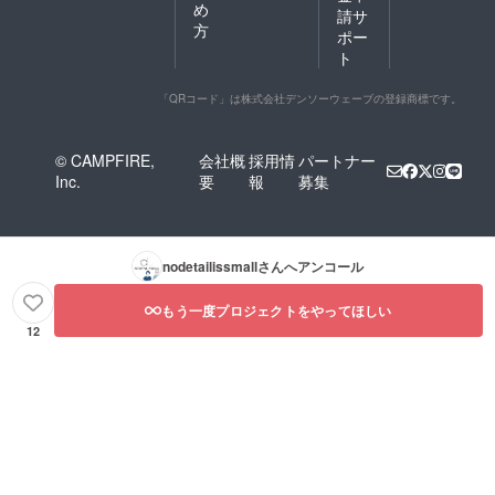
め
ノート
表
請サ
材：岡
です。
紙：デ
方
山県産
ポー
＜仕
ニム
セル
ト
様・材
（綿
ビッチ
質＞ サ
100%）
デニム
イズ：
色：イ
「QRコード」は株式会社デンソーウェーブの登録商標です。
（綿
A5サイ
ンディ
100%）
ズ 縦
ゴ 中用
、本革
212mm
紙：無
ヒモ
© CAMPFIRE,
会社概
採用情
パートナー
×横
地（店
Inc.
要
報
募集
154mm
頭人気
厚さ
の紙、
約
いずれ
12mm
か。）
（リン
裏表
nodetailissmall
さんへアンコール
グを除
紙：GA
く）
ファイ
表
もう一度プロジェクトをやってほしい
ル リン
紙：デ
グ：シ
12
ニム
ル
（綿
バー、
100%）
ゴール
色：ホ
ド、
ワイト
白、
中用
赤、
紙：無
黒、水
地（店
色、グ
頭人気
レーの