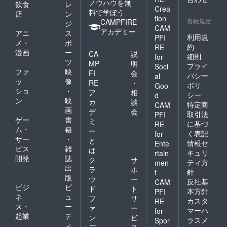
Refill：
ノウハウを無
飲食
レ
楽しみ
礼品
おりま
用紙：
無地50
Crea
料で学ぼう
くださ
ノート
店
ン
すので
無地50
枚（１
tion
い。 ◆
各種規定
の中用
CAMPFIRE
画像と
ジ
枚（１
枚目の
CAM
パッ
紙は、
異なる
アカデミー
枚目の
み柄が
アニ
ス
ケージ
利用規
PFI
在庫状
場合が
み柄が
入り）※
メ・
ポ
シャツ
況によ
約
ござい
RE
入り）
色は、
漫画
ー
の胸ポ
CA
説
り変更
ます。
用紙に
細則
for
何が届
ケット
ツ
します
ご了承
MP
明
は、全
くかお
プライ
Soci
風。
ことを
くださ
ファ
映
てマイ
FI
会
楽しみ
バシー
al
シャン
ご了承
い。
クロミ
ッ
像
です。
RE
・
ポリ
ブレー
Goo
くださ
シン加
・Neck
ショ
・
ア
相
生地
い。 程
シー
d
工が施
strap ４
ン
映
（岡山
カ
談
よい滑
特定商
されて
CAM
つ打ち
県産）
画
らかさ
デ
会
おり簡
レザー
取引法
PFI
の袋に
の「OK
ゲー
書
単に切
ミ
コー
に基づ
RE
入って
フール
り取る
ム・
籍
ド、合
ー
く表記
for
いま
ス紙」
ことが
皮（白
サー
・
と
す。 返
情報セ
や竹
Ente
できま
or黒）
ビス
雑
は
礼品
100%か
キュリ
rtain
す。 ・
長さ：
開発
誌
ノート
ら作ら
ク
サ
Refill：
ティ方
74cm
men
の中用
れた
出
ラ
ポ
無地50
・ケー
針
t
紙は、
「竹紙
版
枚（１
ス（イ
ウ
ー
反社基
CAM
在庫状
100」
枚目の
ンディ
ビジ
ビ
ド
ト
況によ
本方針
PFI
等々、
み柄が
ゴデニ
ネ
ュ
フ
サ
り変更
店頭で
カスタ
RE
入り）※
ム） サ
ス・
ー
します
ァ
ー
も人気
色は、
マーハ
for
イズ：
ことを
起業
テ
の紙か
ン
ビ
何が届
折りた
ラスメ
Spor
ご了承
ら選ば
ィ
くかお