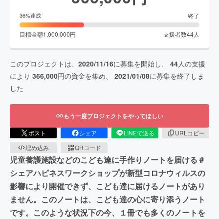
終了
36
%達成
目標金額
1,000,000
円
支援者数
44
人
このプロジェクトは、
2020/11/16
に募集を開始し、
44
人の支援
により
366,000
円の資金を集め、
2021/01/08
に募集を終了しま
した
もう一度プロジェクトをやってほしい
ポスト
シェア
LINEで送る
URLコピー
埋め込み
QRコード
児童養護施設などのこども達に手作りノートを届ける＃
シェアハピネスワークショップが新型コロナウィルスの
影響により開催できず、こども達に届けるノートがあり
ません。このノートは、こども達の心に寄り添うノート
です。このような状況下の今、１冊でも多くのノートを