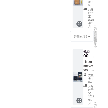
イズ）
②こど
表紙
に片手
者：
とお礼
も達へ
は、本
9人
で持て
のメッ
ノート
牛革
ます。
お届
セージ
を１冊
（日本
け予
留め具
＋こど
お贈り
定：
産天然
付きな
も達へ
2021
しま
皮革の
ので
年01
ノート
す。 こ
姫路レ
バック
こ
月
１冊】
ども達
の
ザー、
の中で
リ
①レ
へ贈る
タ
ナチュ
もバラ
ー
ザー
ノート
ン
ラル）
詳細を見る
バラし
を
ノート
には、
選
です。
ませ
択
（B6サ
ご支援
す
革は、
ん。 中
る
イズ）
いただ
使い込
用紙
6,5
下敷き
いた方
むほど
は、
兼留め
00
のお名
に味わ
「OK
円
具付き
前（イ
いとツ
フール
【Refi
とお礼
ニシャ
ヤが増
ス紙」
mo Gift
のメッ
ル）を
してい
心地よ
set（in
セージ
記入さ
きま
い滑ら
digo
②こど
せて頂
す。
かな書
支援
DENIM
も達へ
きま
ホック
者：
き心
セッ
ノート
す。 ①
3人
がデザ
地。万
ト）と
を１冊
持ち手
インの
お届
年筆、
お礼の
お贈り
がつい
け予
アクセ
ボール
メッ
しま
定：
てバッ
ントに
ペン、
セージ
2021
す。 こ
クみた
なって
鉛筆と
年01
＋こど
ども達
いな革
いま
も相性
こ
月
も達へ
へ贈る
の
表紙B6
す。 カ
が良く
リ