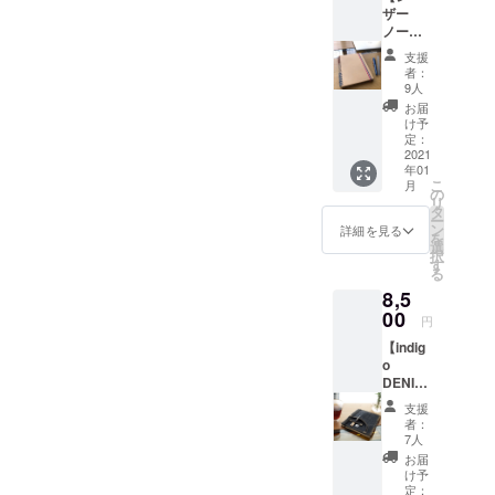
ニシャ
ほどに
るのに
ことを
ます。
ザー
お礼の
ル）を
味わい
ちょう
ご了承
鉛筆、
ノート
メッ
記入さ
とツヤ
ど良い
くださ
ボール
（A5サ
セージ
せて頂
が増し
大きさ
支援
い。 程
ペン、
イズ）
②こど
きま
ていき
者：
です。
よい滑
万年筆
とお礼
も達へ
す。
9人
ます。
コンパ
らかさ
とも相
のメッ
ノート
①Refi
カバン
お届
クトさ
の「OK
性◎で
セージ
を１冊
mo Gift
け予
に入れ
と記入
フール
す。 ※
＋こど
お贈り
定：
setに
て持ち
できる
ス紙」
ボール
も達へ
2021
しま
は、
運びを
容量の
や竹
ペン
年01
ノート
す。 こ
「Refi
するの
バラン
100%か
こ
は、サ
月
１冊】
ども達
の
mo
にちょ
スが取
ら作ら
リ
イズ見
①レ
へ贈る
タ
stick」
うど良
れた当
れた
ー
本用で
ザー
ノート
ン
、
詳細を見る
い大き
店人気
「竹紙
を
すので
ノート
には、
選
「Refill
さで
No.1、
100」
択
返礼品
（A5サ
ご支援
す
」、
す。 コ
B6サイ
等々、
る
には含
イズ）
いただ
「Neck
ンパク
ズ。 中
店頭で
まれま
8,5
とお礼
いた方
strap」
トさと
用紙
も人気
せん。
のメッ
00
のお名
が１つ
記入で
円
は、在
の紙か
＜仕
セージ
前（イ
ずつ
きる容
庫状況
ら選ば
様・材
【indig
②こど
ニシャ
入って
量のバ
により
せて頂
質＞ サ
o
も達へ
ル）を
いま
ランス
変更に
きま
イズ：
DENIM
ノート
記入さ
す。
が取れ
なりま
す。 ＜
縦
ノート
を１冊
せて頂
Refimo
た当店
支援
すこと
仕様・
120mm
（A5サ
お贈り
きま
Stick
者：
人気
をご了
材質＞
×横
イズ）
しま
す。
7人
は、ア
No.1、
承くだ
サイ
85mm
とお礼
す。 こ
①Refi
クセサ
お届
B6サイ
さい。
ズ：B6
厚さ
のメッ
ども達
mo Gift
け予
リーの
ズ。 中
程よい
サイ
約
セージ
へ贈る
定：
setに