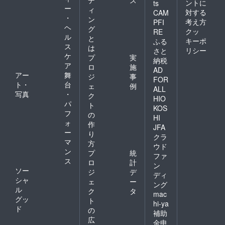
デ
ス
たみ
ントに
ts
くださ
せて頂
楽しみ
ー
時 縦
ィ
対する
い。 程
CAM
きま
です。
130mm
・
ン
よい滑
す。 見
考え方
PFI
・Neck
×横
ヘ
らかさ
グ
た目の
クッ
strap ４
RE
120mm
の「OK
ル
インパ
と
つ打ち
厚さ
キーポ
ふる
フール
クトと
ス
レザー
は
約
リシー
さと
ス紙」
機能性
コー
ケ
25mm
プ
実
納税
や竹
の両方
ド、合
素
ア
ロ
施
100%か
を兼ね
AD
皮（白
材：岡
アー
舞
ジ
事
ら作ら
備えた
FOR
or黒）
山県産
ト・
台
れた
ノート
ェ
例
長さ：
セル
ALL
「竹紙
です。
写真
・
ク
74cm
ビッチ
HIO
100」
＜仕
パ
・ケー
デニム
ト
KOS
等々、
様・材
ス（イ
（綿
フ
の
店頭で
HI
質＞ サ
ンディ
100%）
ォ
作
も人気
イズ：
JFA
ゴデニ
、本革
ー
の紙か
り
A5サイ
ム） サ
クラ
ヒモ
ら選ば
マ
ズ 約
方
イズ：
ウド
せて頂
横
ン
折りた
プ
統
ファ
きま
154mm
たみ
ス
ロ
計
す。 見
ン
×縦
時 縦
ソー
ジ
デ
た目の
212mm
ディ
130mm
シャ
インパ
ェ
ー
厚さ
×横
ング
クトと
ル
約
ク
タ
120mm
mac
機能性
12mm
グッ
厚さ
ト
hi-ya
の両方
（リン
約
ド
の
補助
を兼ね
グを除
25mm
広
備えた
く）
金申
素