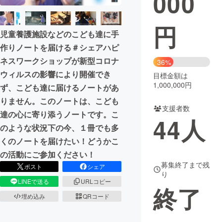
000
まちづくり・地域活性化
円
児童養護施設などのこども達に手
作りノートを届ける＃シェアハピ
CAMPFIRE for Social Good
CAMPFIRE Creation
ネスワークショップが新型コロナ
36%
CAMPFIREふるさと納税
machi-ya
コミュニティ
ウィルスの影響により開催でき
目標金額は
1,000,000円
ず、こども達に届けるノートがあ
りません。このノートは、こども
支援者数
達の心に寄り添うノートです。こ
44
人
のような状況下の今、１冊でも多
くのノートを届けたい！どうかこ
の活動にご参加ください！
募集終了まで残
ポスト
シェア
り
LINEで送る
URLコピー
終了
埋め込み
QRコード