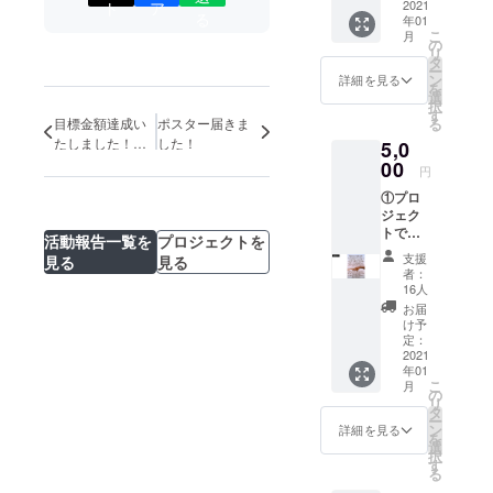
2021
ト
ア
る
年01
こ
月
の
リ
タ
ー
ン
詳細を見る
を
選
択
す
る
目標金額達成い
ポスター届きま
たしました！皆
した！
5,0
様ご支援ありが
00
円
とうございま
①プロ
す！
ジェク
トで作
活動報告一覧を
プロジェクトを
成した
支援
見る
見る
ポス
者：
ター
16人
（B3サ
お届
イズ）
け予
１枚 ②
定：
お礼の
2021
年01
メール
こ
月
③メー
の
リ
ルでの
タ
ー
プロ
ン
詳細を見る
を
ジェク
選
択
トのご
す
る
報告 ＊