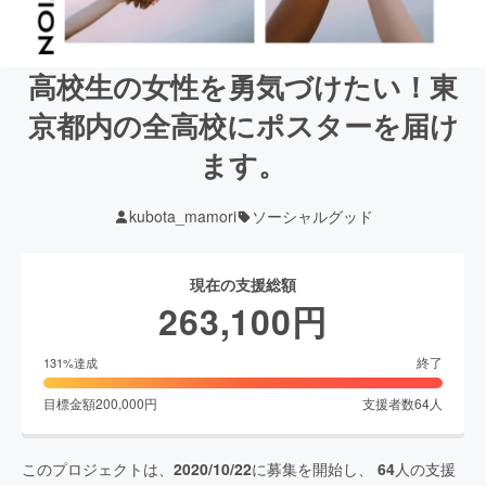
高校生の女性を勇気づけたい！東
京都内の全高校にポスターを届け
ます。
kubota_mamori
ソーシャルグッド
現在の支援総額
263,100
円
終了
131
%達成
目標金額
200,000
円
支援者数
64
人
このプロジェクトは、
2020/10/22
に募集を開始し、
64
人の支援