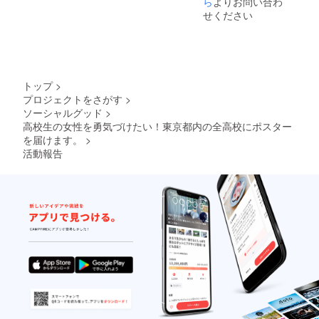
ら
よりお問い合わ
載、複
せください
製、改
変はい
かなる
場合も
禁止い
たしま
トップ
>
す。ご
プロジェクトをさがす
>
了承く
ソーシャルグッド
>
ださ
い。
高校生の女性を勇気づけたい！東京都内の全高校にポスター
を届けます。
>
活動報告