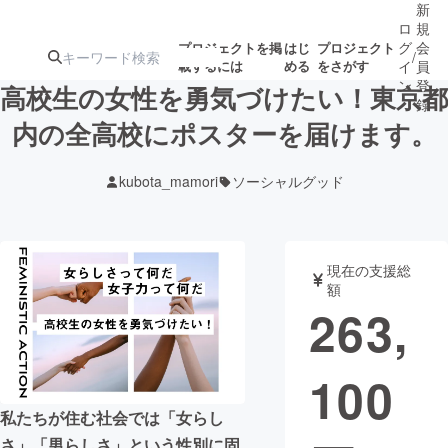
新
ロ
規
グ
会
プロジェクトを掲
はじ
プロジェクト
/
載するには
める
をさがす
イ
員
ン
登
高校生の女性を勇気づけたい！東京都
録
内の全高校にポスターを届けます。
人気のプロ
注目のリ
注目の新着プロ
募集終了が近いプ
もうすぐ公開
kubota_mamori
ソーシャルグッド
ジェクト
ターン
ジェクト
ロジェクト
されます
アート・写真
音楽
現在の支援総
額
263,
テクノロジー・ガジェット
ゲーム・サ
100
映像・映画
書籍・雑誌
私たちが住む社会では「女らし
ビジネス・起業
チャレンジ
さ」「男らしさ」という性別に固