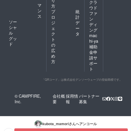
り
クラ
マ
方
ウド
ン
プ
統
ファ
ス
ロ
計
ン
ソー
ジ
デ
ディ
シャ
ェ
ー
ング
ル
ク
タ
mac
グッ
ト
hi-ya
ド
の
補助
広
金申
め
請サ
方
ポー
ト
「QRコード」は株式会社デンソーウェーブの登録商標です。
© CAMPFIRE,
会社概
採用情
パートナー
Inc.
要
報
募集
kubota_mamori
さんへアンコール