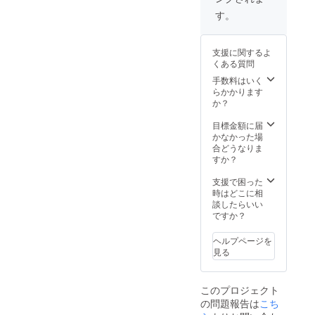
場合も
メール
禁止い
す。
でのプ
たしま
ロジェ
す。ご
クトの
了承く
支援に関するよ
ご報告
ださ
くある質問
⑥この
い。
ポス
手数料はいく
ターを
らかかります
広めて
か？
くださ
る方に
目標金額に届
は、ポ
かなかった場
スター
合どうなりま
の画像
すか？
データ
をお付
支援で困った
けしま
時はどこに相
す。ご
談したらいい
希望の
ですか？
場合は
備考欄
ヘルプページを
でお知
見る
らせく
ださ
い。 ＊
このプロジェクト
添付さ
の問題報告は
こち
れた動
画の転