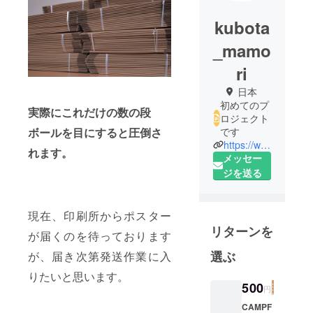
kubota
_mamo
ri
日本
初めてのプ
実際にこれだけの数の段
ロジェクト
です
ボールを目にすると圧倒さ
https://www.instagram.com/mam0rij/
れます。
メッセー
ジを送る
現在、印刷所からポスター
リターンを
が届くのを待っております
選ぶ
が、届き次第発送作業に入
りたいと思います。
500
円
CAMPF