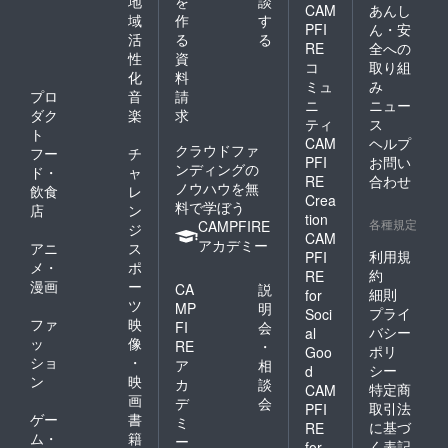
地
を
談
CAM
あんし
域
作
す
PFI
ん・安
活
る
る
RE
全への
性
資
コ
取り組
化
料
ミュ
み
プロ
音
請
ニ
ニュー
ダク
楽
求
ティ
ス
ト
CAM
ヘルプ
クラウドファ
フー
チ
PFI
お問い
ンディングの
ド・
ャ
RE
合わせ
ノウハウを無
飲食
レ
Crea
料で学ぼう
店
ン
tion
各種規定
CAMPFIRE
ジ
CAM
アカデミー
アニ
ス
利用規
PFI
メ・
ポ
約
RE
漫画
ー
CA
説
細則
for
ツ
MP
明
プライ
Soci
ファ
映
FI
会
バシー
al
ッ
像
RE
・
ポリ
Goo
ショ
・
ア
相
シー
d
ン
映
カ
談
特定商
CAM
画
デ
会
取引法
PFI
ゲー
書
ミ
に基づ
RE
ム・
籍
ー
く表記
for