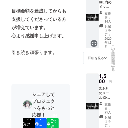
IRE内の
メッ
目標金額を達成してからも
セージ
支援
にてお
者：
支援してくださっている方
礼
14人
お届
が増えています。
け予
定：
心より感謝申し上げます。
2020
年12
こ
月
の
リ
引き続き頑張ります。
タ
ー
ン
詳細を見る
を
選
択
す
る
1,5
00
円
①お礼
のメー
シェアして
ル ②
プロジェク
メール
支援
でのプ
トをもっと
者：
ロジェ
25人
応援！
LIN
クトの
お届
ポ
シ
ご報告
Eで
け予
ス
ェ
定：
送