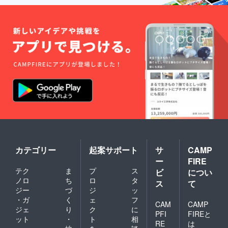
カテゴリー
起案サポート
サ
CAMP
ー
FIRE
テク
ま
プ
ス
ビ
につい
ノロ
ち
ロ
タ
ス
て
ジー
づ
ジ
ッ
・ガ
く
ェ
フ
CAM
CAMP
ジェ
り
ク
に
PFI
FIREと
ット
・
ト
相
RE
は