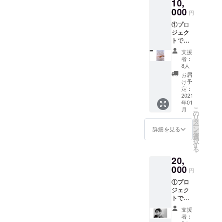
10,
添付さ
れた動
000
円
画の転
①プロ
載、複
ジェク
製、改
トで作
変はい
成した
かなる
支援
ポス
場合も
者：
ター
禁止い
8人
（B3サ
たしま
お届
イズ）
す。ご
け予
１枚
了承く
定：
②FEMI
2021
ださ
年01
NISTIC
い。
こ
月
ACTIO
の
リ
N オリ
タ
ー
ジナル
ン
詳細を見る
を
ポスト
選
択
カー
す
る
ド ３
20,
枚セッ
ト ③お
000
円
礼の
①プロ
メール
ジェク
④メー
トで作
ルでの
成した
プロ
支援
ポス
ジェク
者：
ター