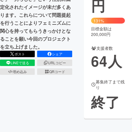
円
定化されたイメージが未だ多くあ
まちづくり・地域活性化
ります。これらについて問題提起
131%
を行うことによりフェミニズムに
目標金額は
CAMPFIRE for Social Good
CAMPFIRE Creation
関心を持ってもらうきっかけとな
200,000円
CAMPFIREふるさと納税
machi-ya
コミュニティ
ることを願い今回のプロジェクト
を立ち上げました。
支援者数
64
人
ポスト
シェア
LINEで送る
URLコピー
埋め込み
QRコード
募集終了まで残
り
終了