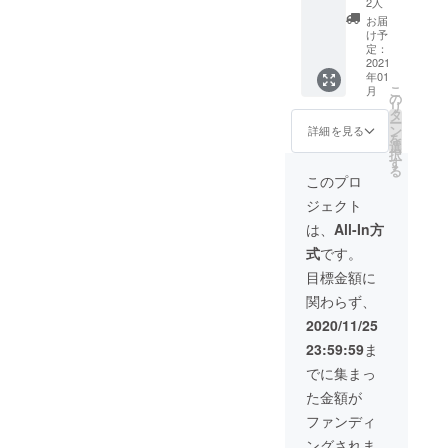
トのご
2人
（B3サ
報告 ⑤
お届
イズ）
このポ
け予
１枚
スター
定：
②FEMI
2021
を広め
年01
NISTIC
てくだ
こ
月
ACTIO
さる方
の
リ
N オリ
にはポ
タ
ー
ジナル
スター
ン
詳細を見る
を
ポスト
の画像
選
択
カー
データ
す
る
ド ３
をお付
このプロ
枚セッ
けしま
ジェクト
ト ③お
す。ご
礼の動
希望の
は、
All-In方
画
場合は
式
です。
（googl
備考欄
eドライ
でお知
目標金額に
ブ上の
らせく
関わらず、
限定公
ださ
開。
い。 ＊
2020/11/25
メール
添付さ
23:59:59
ま
でURL
れた動
をお送
画の転
でに集まっ
りしま
載、複
た金額が
す。）
製、改
④お礼
変はい
ファンディ
のメー
かなる
ングされま
ル ⑤