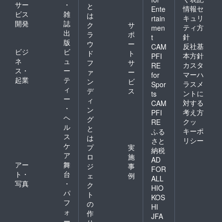
サー
・
と
情報セ
Ente
ビス
雑
は
キュリ
rtain
開発
誌
ク
サ
ティ方
men
出
ラ
ポ
針
t
版
ウ
ー
反社基
CAM
ビジ
ビ
ド
ト
本方針
PFI
ネ
ュ
フ
サ
カスタ
RE
ス・
ー
ァ
ー
マーハ
for
起業
テ
ン
ビ
ラスメ
Spor
ィ
デ
ス
ントに
ts
ー
ィ
対する
CAM
・
ン
考え方
PFI
ヘ
グ
クッ
RE
ル
と
キーポ
ふる
ス
は
リシー
さと
ケ
プ
実
納税
ア
ロ
施
AD
アー
舞
ジ
事
FOR
ト・
台
ェ
例
ALL
写真
・
ク
HIO
パ
ト
KOS
フ
の
HI
ォ
作
JFA
ー