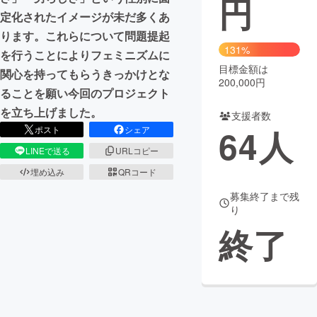
円
定化されたイメージが未だ多くあ
まちづくり・地域活性化
ります。これらについて問題提起
131%
を行うことによりフェミニズムに
目標金額は
CAMPFIRE for Social Good
CAMPFIRE Creation
関心を持ってもらうきっかけとな
200,000円
CAMPFIREふるさと納税
machi-ya
コミュニティ
ることを願い今回のプロジェクト
を立ち上げました。
支援者数
64
人
ポスト
シェア
LINEで送る
URLコピー
埋め込み
QRコード
募集終了まで残
り
終了