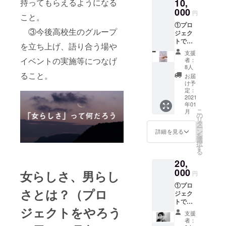
10,
持ってもらえるようになる
添付さ
れた動
000
円
こと。
画の転
①プロ
載、複
③今後高校生のグループ
ジェク
製、改
トで作
変はい
を立ち上げ、語り合う場や
成した
かなる
支援
ポス
場合も
イベントの実施等につなげ
者：
ター
禁止い
8人
（B3サ
たしま
ること。
お届
イズ）
す。ご
け予
１枚
了承く
定：
②FEMI
2021
ださ
年01
NISTIC
い。
こ
月
ACTIO
の
リ
N オリ
タ
ー
ジナル
ン
詳細を見る
を
ポスト
選
択
カー
す
る
ド ３
20,
枚セッ
ト ③お
000
女らしさ、男らし
円
礼の
①プロ
メール
さとは？（プロ
ジェク
④メー
トで作
ルでの
ジェクトをやろう
成した
プロ
支援
ポス
ジェク
者：
ター