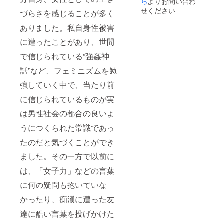
ら
よりお問い合わ
載、複
せください
づらさを感じることが多く
製、改
変はい
ありました。私自身性被害
かなる
場合も
に遭ったことがあり、世間
禁止い
たしま
で信じられている”強姦神
す。ご
話”など、フェミニズムを勉
了承く
ださ
強していく中で、当たり前
い。
に信じられているものが実
は男性社会の都合の良いよ
うにつくられた常識であっ
たのだと気づくことができ
ました。その一方で以前に
は、「女子力」などの言葉
に何の疑問も抱いていな
かったり、痴漢に遭った友
達に酷い言葉を投げかけた