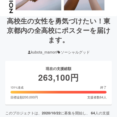
高校生の女性を勇気づけたい！東
京都内の全高校にポスターを届け
ます。
kubota_mamori
ソーシャルグッド
現在の支援総額
263,100
円
終了
131
%達成
目標金額
200,000
円
支援者数
64
人
このプロジェクトは、
2020/10/22
に募集を開始し、
64
人の支援