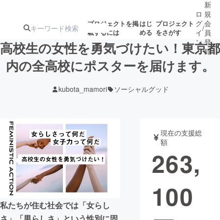
新
ロ
規
グ
会
プロジェクトを掲
はじ
プロジェクト
/
載するには
める
をさがす
イ
員
ン
登
高校生の女性を勇気づけたい！東京都
録
内の全高校にポスターを届けます。
人気のプロ
注目のリ
注目の新着プロ
募集終了が近いプ
もうすぐ公開
kubota_mamori
ソーシャルグッド
ジェクト
ターン
ジェクト
ロジェクト
されます
アート・写真
音楽
現在の支援総
額
263,
テクノロジー・ガジェット
ゲーム・サ
100
映像・映画
書籍・雑誌
私たちが住む社会では「女らし
ビジネス・起業
チャレンジ
さ」「男らしさ」という性別に固