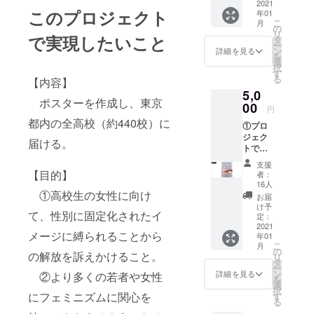
2021
このプロジェクト
年01
こ
月
の
リ
で実現したいこと
タ
ー
ン
詳細を見る
を
選
択
す
る
【内容】
5,0
ポスターを作成し、東京
00
円
都内の全高校（約440校）に
①プロ
ジェク
届ける。
トで作
成した
支援
ポス
【目的】
者：
ター
16人
（B3サ
①高校生の女性に向け
お届
イズ）
け予
て、性別に固定化されたイ
１枚 ②
定：
お礼の
2021
メージに縛られることから
年01
メール
こ
月
③メー
の
の解放を訴えかけること。
リ
ルでの
タ
ー
プロ
ン
詳細を見る
②より多くの若者や女性
を
ジェク
選
択
トのご
にフェミニズムに関心を
す
る
報告 ＊