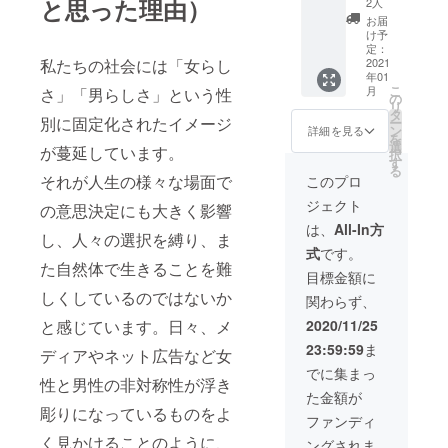
トのご
と思った理由）
2人
（B3サ
報告 ⑤
お届
イズ）
このポ
け予
１枚
スター
定：
②FEMI
2021
私たちの社会には「女らし
を広め
年01
NISTIC
てくだ
こ
月
さ」「男らしさ」という性
ACTIO
さる方
の
リ
N オリ
にはポ
タ
別に固定化されたイメージ
ー
ジナル
スター
ン
詳細を見る
を
ポスト
の画像
選
が蔓延しています。
択
カー
データ
す
る
ド ３
をお付
それが人生の様々な場面で
このプロ
枚セッ
けしま
ジェクト
ト ③お
の意思決定にも大きく影響
す。ご
礼の動
希望の
は、
All-In方
し、人々の選択を縛り、ま
画
場合は
式
です。
（googl
備考欄
た自然体で生きることを難
eドライ
でお知
目標金額に
ブ上の
らせく
しくしているのではないか
関わらず、
限定公
ださ
開。
い。 ＊
2020/11/25
と感じています。日々、メ
メール
添付さ
23:59:59
ま
でURL
れた動
ディアやネット広告など女
をお送
画の転
でに集まっ
性と男性の非対称性が浮き
りしま
載、複
た金額が
す。）
製、改
彫りになっているものをよ
④お礼
変はい
ファンディ
のメー
かなる
く見かけることのように、
ングされま
ル ⑤