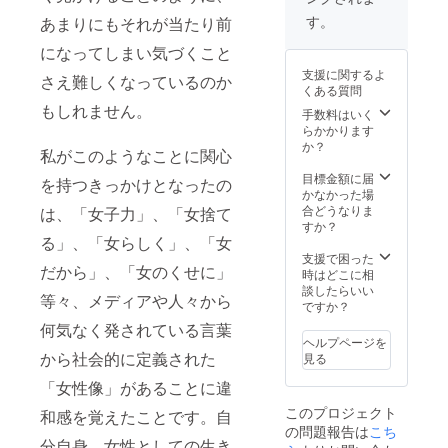
場合も
メール
禁止い
す。
あまりにもそれが当たり前
でのプ
たしま
ロジェ
す。ご
になってしまい気づくこと
クトの
了承く
支援に関するよ
ご報告
さえ難しくなっているのか
ださ
くある質問
⑥この
い。
もしれません。
ポス
手数料はいく
ターを
らかかります
広めて
か？
私がこのようなことに関心
くださ
る方に
目標金額に届
を持つきっかけとなったの
は、ポ
かなかった場
スター
合どうなりま
は、「女子力」、「女捨て
の画像
すか？
データ
る」、「女らしく」、「女
をお付
支援で困った
だから」、「女のくせに」
けしま
時はどこに相
す。ご
談したらいい
等々、メディアや人々から
希望の
ですか？
場合は
何気なく発されている言葉
備考欄
ヘルプページを
でお知
から社会的に定義された
見る
らせく
ださ
「女性像」があることに違
い。 ＊
このプロジェクト
和感を覚えたことです。自
添付さ
の問題報告は
こち
れた動
分自身、女性としての生き
画の転