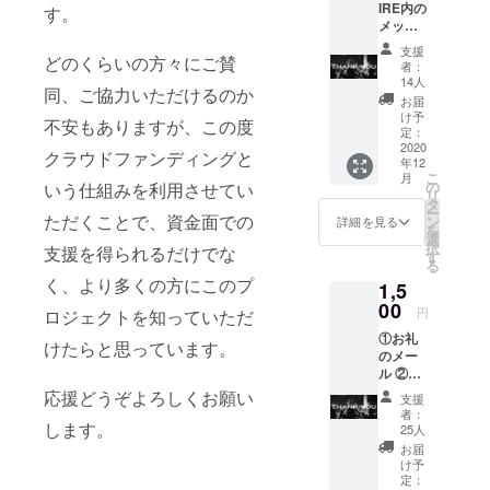
IRE内の
す。
メッ
セージ
支援
にてお
どのくらいの方々にご賛
者：
礼
14人
同、ご協力いただけるのか
お届
け予
不安もありますが、この度
定：
2020
クラウドファンディングと
年12
こ
月
の
いう仕組みを利用させてい
リ
タ
ー
ただくことで、資金面での
ン
詳細を見る
を
選
択
支援を得られるだけでな
す
る
く、より多くの方にこのプ
1,5
00
円
ロジェクトを知っていただ
①お礼
けたらと思っています。
のメー
ル ②
メール
応援どうぞよろしくお願い
支援
でのプ
者：
ロジェ
します。
25人
クトの
お届
ご報告
け予
定：