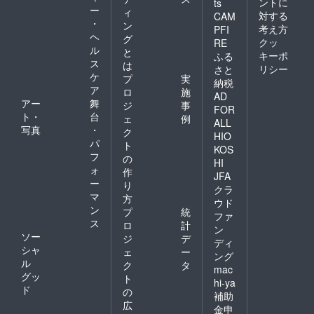
ントに
ts
ー
ィ
対する
CAM
・
ン
考え方
PFI
ヘ
グ
クッ
RE
ル
と
キーポ
ふる
ス
は
リシー
さと
ケ
プ
実
納税
ア
ロ
施
AD
アー
舞
ジ
事
FOR
ト・
台
ェ
例
ALL
写真
・
ク
HIO
パ
ト
KOS
フ
の
HI
ォ
作
JFA
ー
り
クラ
マ
方
ウド
ン
プ
統
ファ
ス
ロ
計
ン
ソー
ジ
デ
ディ
シャ
ェ
ー
ング
ル
ク
タ
mac
グッ
ト
hi-ya
ド
の
補助
広
金申