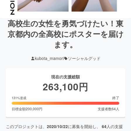
高校生の女性を勇気づけたい！東
京都内の全高校にポスターを届け
ます。
kubota_mamori
ソーシャルグッド
現在の支援総額
263,100
円
終了
131
%達成
目標金額
200,000
円
支援者数
64
人
このプロジェクトは、
2020/10/22
に募集を開始し、
64
人の支援