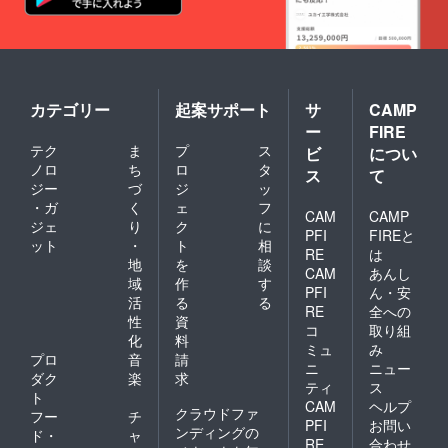
カテゴリー
起案サポート
サ
CAMP
ー
FIRE
テク
ま
プ
ス
ビ
につい
ノロ
ち
ロ
タ
ス
て
ジー
づ
ジ
ッ
・ガ
く
ェ
フ
CAM
CAMP
ジェ
り
ク
に
PFI
FIREと
ット
・
ト
相
RE
は
地
を
談
CAM
あんし
域
作
す
PFI
ん・安
活
る
る
RE
全への
性
資
コ
取り組
化
料
ミュ
み
プロ
音
請
ニ
ニュー
ダク
楽
求
ティ
ス
ト
CAM
ヘルプ
クラウドファ
フー
チ
PFI
お問い
ンディングの
ド・
ャ
RE
合わせ