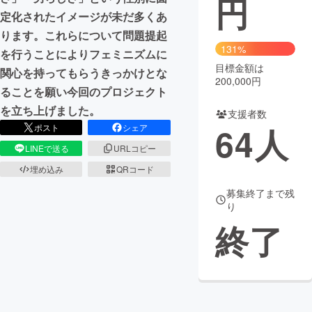
円
定化されたイメージが未だ多くあ
まちづくり・地域活性化
ります。これらについて問題提起
131%
を行うことによりフェミニズムに
目標金額は
CAMPFIRE for Social Good
CAMPFIRE Creation
関心を持ってもらうきっかけとな
200,000円
CAMPFIREふるさと納税
machi-ya
コミュニティ
ることを願い今回のプロジェクト
を立ち上げました。
支援者数
64
人
ポスト
シェア
LINEで送る
URLコピー
埋め込み
QRコード
募集終了まで残
り
終了