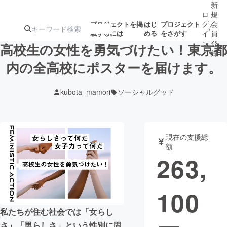
新
ロ
規
グ
会
プロジェクトを掲
はじ
プロジェクト
/
載するには
める
をさがす
イ
員
ン
登
高校生の女性を勇気づけたい！東京都
録
内の全高校にポスターを届けます。
人気のプロ
注目のリ
注目の新着プロ
募集終了が近いプ
もうすぐ公開
kubota_mamori
ソーシャルグッド
ジェクト
ターン
ジェクト
ロジェクト
されます
アート・写真
音楽
現在の支援総
額
263,
テクノロジー・ガジェット
ゲーム・サ
100
映像・映画
書籍・雑誌
私たちが住む社会では「女らし
ビジネス・起業
チャレンジ
さ」「男らしさ」という性別に固