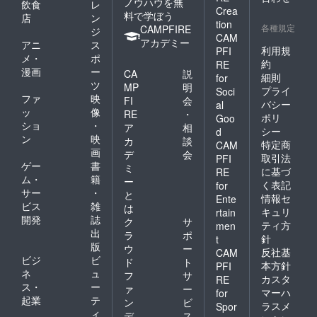
ノウハウを無
飲食
レ
Crea
料で学ぼう
店
ン
tion
各種規定
CAMPFIRE
ジ
CAM
アカデミー
アニ
ス
利用規
PFI
メ・
ポ
約
RE
漫画
ー
CA
説
細則
for
ツ
MP
明
プライ
Soci
ファ
映
FI
会
バシー
al
ッ
像
RE
・
ポリ
Goo
ショ
・
ア
相
シー
d
ン
映
カ
談
特定商
CAM
画
デ
会
取引法
PFI
ゲー
書
ミ
に基づ
RE
ム・
籍
ー
く表記
for
サー
・
と
情報セ
Ente
ビス
雑
は
キュリ
rtain
開発
誌
ク
サ
ティ方
men
出
ラ
ポ
針
t
版
ウ
ー
反社基
CAM
ビジ
ビ
ド
ト
本方針
PFI
ネ
ュ
フ
サ
カスタ
RE
ス・
ー
ァ
ー
マーハ
for
起業
テ
ン
ビ
ラスメ
Spor
ィ
デ
ス