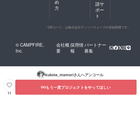
め
請サ
方
ポー
ト
「QRコード」は株式会社デンソーウェーブの登録商標です。
© CAMPFIRE,
会社概
採用情
パートナー
Inc.
要
報
募集
kubota_mamori
さんへアンコール
もう一度プロジェクトをやってほしい
11