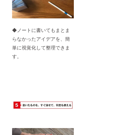
販売予
使用部
定価格
材の供
より下
給状
がる可
況、製
能性も
造工程
ござい
上の都
◆ノートに書いてもまとま
ます。
合等に
※デザイ
より出
らなかったアイデアを、簡
ン・仕
荷時期
様は変
が遅れ
単に視覚化して整理できま
更にな
る場合
る可能
があり
す。
性もご
ます。
ざいま
す。ご
了承く
ださ
い。 ※
ご注文
状況、
使用部
材の供
給状
況、製
造工程
上の都
合等に
より出