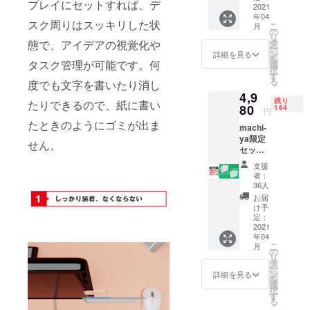
プレイにセットすれば、デ
イクロ
2021
す。 ホ
年04
ファイ
ワイト
スク周りはスッキリした状
こ
月
バーク
のみ：
の
リ
ロス
ホワイ
タ
態で、アイデアの視覚化や
ー
×1）1
トのみ
ン
詳細を見る
を
セット
タスク管理が可能です。何
のセッ
選
択
一般販
ト カ
す
る
度でも文字を書いたり消し
売予定
ラー
4,9
価格
MIX：イ
残り
たりできるので、紙に書い
3,120円
80
エ
164
円
→2,960
ロー、
たときのようにゴミが出ま
machi-
円
グリー
ya限定
（税、
ン、罫
せん。
セット
送料込
線、ホ
（Move
み）
ワイト
支援
rErase
限定300
のセッ
者：
×4、マ
*カラー
ト
36人
グディ
をお選
※machi
お届
スク
びいた
-ya限定
け予
×4、マ
だけま
定：
特別
イクロ
2021
す。 ホ
セット
年04
ファイ
ワイト
のため
こ
月
バーク
のみ：
の
一般販
リ
ロス
ホワイ
タ
売とは
ー
×1）2
トのみ
ン
セット
詳細を見る
を
セット
のセッ
選
内容が
択
一般販
ト カ
す
違うこ
る
売予定
ラー
とがあ