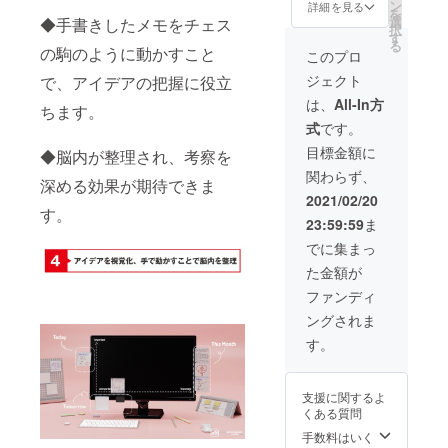
×1）8
トのみ
ン
内容が
詳細を見る
ござい
造工程
を
セット
のセッ
選
◆手書きしたメモをチェス
違うこ
ます。
上の都
択
一般販
ト カ
す
とがあ
※デザイ
合等に
る
売予定
の駒のように動かすこと
ラー
りま
このプロ
ン・仕
より出
価格
MIX：イ
す。 ※
様は変
荷時期
ジェクト
で、アイデアの把握に役立
24,960
エ
皆様の
更にな
が遅れ
円
ロー、
応援購
は、
All-In方
る可能
る場合
ちます。
→15,50
グリー
入によ
性もご
があり
式
です。
0円
ン、罫
り量産
ざいま
ます。
（税、
線、ホ
効率が
目標金額に
す。ご
◆脳内が整理され、考察を
送料込
ワイト
向上し
了承く
関わらず、
み） *カ
のセッ
た場
深める効果が期待できま
ださ
ラーを
ト
合、正
2021/02/20
い。 ※
お選び
す。
※machi
規販売
ご注文
23:59:59
ま
いただ
-ya限定
価格が
状況、
けま
特別
販売予
でに集まっ
使用部
す。 ホ
セット
定価格
材の供
た金額が
ワイト
のため
より下
給状
のみ：
一般販
がる可
ファンディ
況、製
ホワイ
売とは
能性も
造工程
ングされま
トのみ
セット
ござい
上の都
のセッ
内容が
ます。
す。
合等に
ト カ
違うこ
※デザイ
より出
ラー
とがあ
ン・仕
荷時期
MIX：イ
りま
様は変
が遅れ
支援に関するよ
エ
す。 ※
更にな
る場合
くある質問
ロー、
皆様の
る可能
があり
グリー
応援購
手数料はいく
性もご
ます。