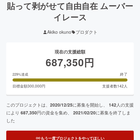
貼って剥がせて自由自在 ムーバー
イレース
Akiko okuno
プロダクト
現在の支援総額
687,350
円
終了
229
%達成
目標金額
300,000
円
支援者数
142
人
このプロジェクトは、
2020/12/25
に募集を開始し、
142
人の支援
により
687,350
円の資金を集め、
2021/02/20
に募集を終了しま
した
もう一度プロジェクトをやってほしい