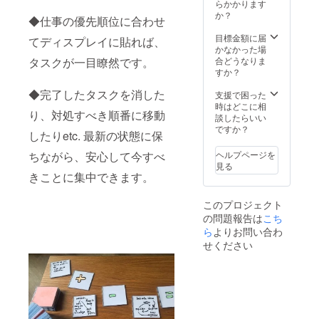
ン、罫
入によ
らかかります
ざいま
線、ホ
り量産
か？
す。ご
◆仕事の優先順位に合わせ
ワイト
効率が
了承く
のセッ
向上し
目標金額に届
ださ
てディスプレイに貼れば、
ト
た場
かなかった場
い。 ※
※machi
合、正
タスクが一目瞭然です。
合どうなりま
ご注文
-ya限定
規販売
すか？
状況、
特別
価格が
使用部
◆完了したタスクを消した
セット
販売予
支援で困った
材の供
のため
定価格
時はどこに相
給状
り、対処すべき順番に移動
一般販
より下
談したらいい
況、製
売とは
がる可
ですか？
造工程
したりetc. 最新の状態に保
セット
能性も
上の都
内容が
ござい
合等に
ちながら、安心して今すべ
ヘルプページを
違うこ
ます。
より出
見る
とがあ
※デザイ
きことに集中できます。
荷時期
りま
ン・仕
が遅れ
す。 ※
様は変
る場合
このプロジェクト
皆様の
更にな
があり
の問題報告は
こち
応援購
る可能
ます。
入によ
ら
よりお問い合わ
性もご
り量産
ざいま
せください
効率が
す。ご
向上し
了承く
た場
ださ
合、正
い。 ※
規販売
ご注文
価格が
状況、