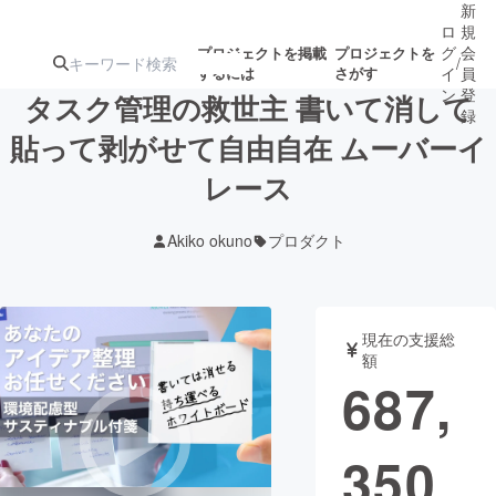
新
ロ
規
グ
会
プロジェクトを掲載
プロジェクトを
/
するには
さがす
イ
員
ン
登
タスク管理の救世主 書いて消して
録
貼って剥がせて自由自在 ムーバーイ
レース
人気のプロ
注目のリ
注目の新着プロ
募集終了が近いプ
もうすぐ公開
ジェクト
ターン
ジェクト
ロジェクト
されます
Akiko okuno
プロダクト
アート・写真
音楽
現在の支援総
テクノロジー・ガジェット
ゲーム・サ
額
687,
映像・映画
書籍・雑誌
350
ビジネス・起業
チャレンジ