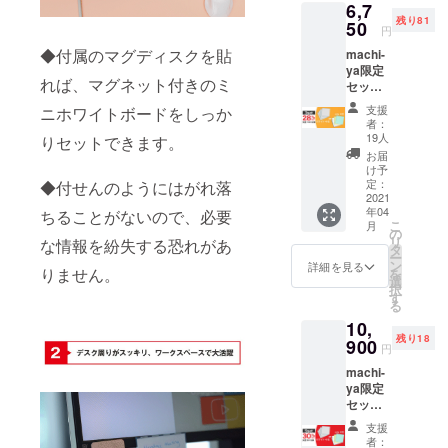
6,7
価格
MIX：イ
りま
残り81
6,240円
50
エ
す。 ※
円
→4,980
ロー、
皆様の
◆付属のマグディスクを貼
machi-
円
グリー
応援購
ya限定
（税、
ン、罫
入によ
れば、マグネット付きのミ
セット
送料込
線、ホ
り量産
（Move
み） *カ
ワイト
効率が
支援
ニホワイトボードをしっか
rErase
ラーを
のセッ
向上し
者：
×4、マ
お選び
ト
19人
りセットできます。
た場
グディ
いただ
※machi
合、正
お届
スク
けま
-ya限定
け予
規販売
×4、マ
す。 ホ
定：
◆付せんのようにはがれ落
特別
価格が
イクロ
2021
ワイト
セット
販売予
年04
ちることがないので、必要
ファイ
のみ：
のため
定価格
こ
月
バーク
ホワイ
の
一般販
より下
リ
な情報を紛失する恐れがあ
ロス
トのみ
タ
売とは
がる可
ー
×1）3
のセッ
ン
セット
詳細を見る
能性も
りません。
を
セット
ト カ
選
内容が
ござい
択
一般販
ラー
す
違うこ
ます。
る
売予定
MIX：イ
とがあ
※デザイ
10,
価格
エ
りま
ン・仕
残り18
9,360円
900
ロー、
す。 ※
様は変
円
→6,750
グリー
皆様の
更にな
machi-
円
ン、罫
応援購
る可能
ya限定
（税、
線、ホ
入によ
性もご
セット
送料込
ワイト
り量産
ざいま
（Move
み） *カ
のセッ
効率が
す。ご
支援
rErase
ラーを
ト
向上し
者：
了承く