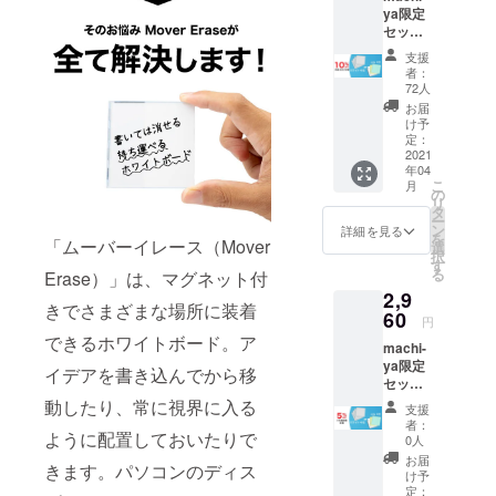
ロッパ、ア
ya限定
ジアを中心
セット
（Move
に、世界各
支援
rErase
者：
国の展示会
×4、マ
72人
グディ
にて、日本
お届
スク
け予
にまだ上陸
×4、マ
定：
していない
イクロ
2021
年04
ファイ
素敵でお
こ
月
バーク
の
しゃれな、
リ
ロス
タ
ー
環境に優し
×1）1
ン
詳細を見る
を
「ムーバーイレース（Mover
セット
選
い商品を発
択
一般販
す
る
掘する活動
Erase）」は、マグネット付
売予定
2,9
価格
をしていま
きでさまざまな場所に装着
3,120円
60
円
す。趣味は
→2,800
できるホワイトボード。ア
温泉旅行と
machi-
円
ya限定
（税、
イデアを書き込んでから移
映画鑑賞。
セット
送料込
好きな食べ
（Move
み）
動したり、常に視界に入る
支援
rErase
物は焼肉と
限定300
者：
ように配置しておいたりで
×4、マ
*カラー
0人
ケーキ。よ
グディ
をお選
お届
きます。パソコンのディス
ろしくお願
スク
びいた
け予
×4、マ
だけま
定：
いします。