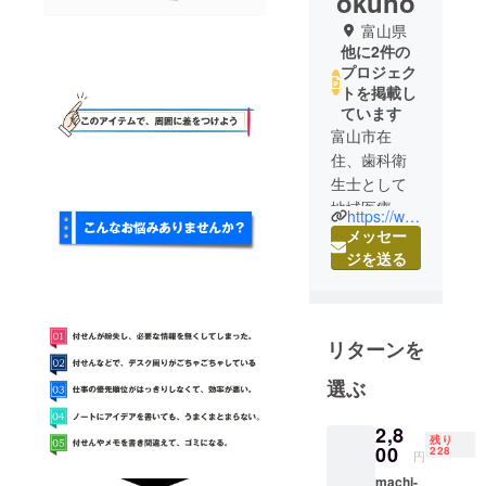
okuno
富山県
他に2件の
プロジェク
トを掲載し
ています
富山市在
住、歯科衛
生士として
地域医療に
https://www.backfieldjapan.com
携わってい
メッセー
ましたが、
ジを送る
2019年に訪
れたドイツ
の展示会で
リターンを
海外商品の
魅力には
選ぶ
まってしま
い、輸入ビ
2,8
残り
ジネスで起
00
228
円
業。 ヨー
machi-