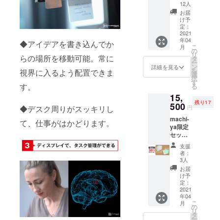
×4、マ
お選び
※machi
12人
た場
ださ
グディ
いただ
-ya限定
合、正
お届
い。 ※
スク
けま
特別
け予
規販売
ご注文
×4、マ
す。 ホ
定：
セット
価格が
状況、
イクロ
2021
ワイト
のため
販売予
使用部
年04
ファイ
のみ：
◆アイデアを書き込んでか
一般販
定価格
材の供
こ
月
バーク
ホワイ
の
売とは
より下
給状
リ
らの場所を移動可能。常に
ロス
トのみ
タ
セット
がる可
況、製
ー
×1）5
のセッ
ン
内容が
詳細を見る
能性も
造工程
を
視界に入るよう配置できま
セット
ト カ
選
違うこ
ござい
上の都
択
一般販
ラー
す
とがあ
ます。
合等に
す。
る
売予定
MIX：イ
りま
※デザイ
より出
15,
価格
エ
す。 ※
ン・仕
荷時期
残り17
15,600
500
ロー、
皆様の
様は変
◆デスク周りがスッキリし
円
が遅れ
円
グリー
応援購
更にな
る場合
machi-
→10,90
ン、罫
て、仕事がはかどります。
入によ
る可能
があり
ya限定
0円
線、ホ
り量産
性もご
ます。
セット
（税、
ワイト
効率が
ざいま
（Move
送料込
のセッ
向上し
す。ご
支援
rErase
み） *カ
ト
た場
者：
了承く
×4、マ
ラーを
※machi
3人
合、正
ださ
グディ
お選び
-ya限定
規販売
お届
い。 ※
スク
いただ
特別
け予
価格が
ご注文
×4、マ
けま
定：
セット
販売予
状況、
イクロ
2021
す。 ホ
のため
定価格
使用部
年04
ファイ
ワイト
一般販
より下
材の供
こ
月
バーク
のみ：
の
売とは
がる可
給状
リ
ロス
ホワイ
タ
セット
能性も
況、製
ー