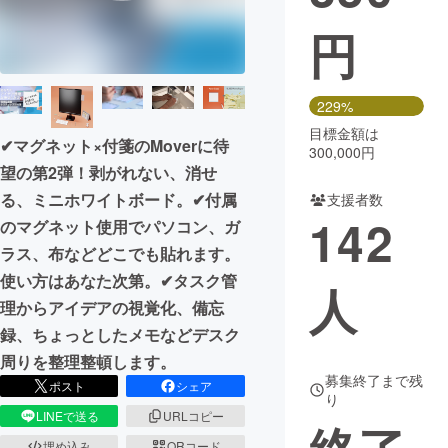
円
まちづくり・地域活性化
CAMPFIRE for Social Good
CAMPFIRE Creation
229%
CAMPFIREふるさと納税
machi-ya
コミュニティ
目標金額は
✔︎マグネット×付箋のMoverに待
300,000円
望の第2弾！剥がれない、消せ
る、ミニホワイトボード。✔︎付属
支援者数
142
のマグネット使用でパソコン、ガ
ラス、布などどこでも貼れます。
使い方はあなた次第。✔︎タスク管
人
理からアイデアの視覚化、備忘
録、ちょっとしたメモなどデスク
周りを整理整頓します。
募集終了まで残
ポスト
シェア
り
LINEで送る
URLコピー
埋め込み
QRコード