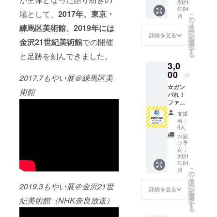
ケイ・
2021
の場合
年04
正朔・
は、そ
場として、
2017年、東京・
こ
月
小松睦
の旨お
の
リ
・サン
書きく
練馬区美術館、2019年には
タ
ー
クス
ださ
ン
詳細を見る
を
金沢21世紀美術館
での開催
メール
い。 ※
選
択
・会場
チケッ
す
る
と足跡を刻んできました。
エント
トの発
3,0
ランス
送はあ
にてご
00
りませ
円
2017.7もやい展＠練馬区美
芳名掲
ん。 当
☆ガン
示 ※備
日受付
術館
バれ！
考欄で
でお名
ファン
掲示用
前をお
ド3000
のお名
伝えく
支援
円コー
前をお
ださ
者：
ス ・サ
知らせ
い。
6人
ンクス
くださ
お届
メール
い。掲
け予
・会場
示不要
定：
エント
2021
の場合
年04
ランス
は、そ
こ
月
にてご
の旨お
の
リ
芳名掲
書きく
タ
ー
2019.3もやい展＠金沢21世
示(備考
ださ
ン
詳細を見る
を
欄にて
い。 ※
選
紀美術館（NHK奈良放送）
択
ご芳名
チケッ
す
る
のお名
トの発