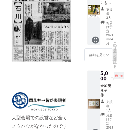
にも使
場エン
くださ
作品を
われる
トラン
い。掲
部分的
支援
タイ
スにて
示不要
に刷っ
者：
ベック®
ご芳名
の方
3人
たもの
素材の
掲示(備
は、そ
で各商
お届
エコ
考欄に
の旨を
け予
品とも
バッグ
て掲示
定：
ご記載
異なっ
(ThinkA
2021
用のお
くださ
た絵柄
年04
EROス
名前を
い）
になり
こ
月
ピード
お知ら
の
ます
リ
バッグ)
せくだ
タ
が、そ
ー
軽くて
さい。
ン
詳細を見る
れぞれ
を
丈夫、
掲示不
選
が一枚
択
水にも
要の方
す
の抽象
る
強い、
は、そ
画のよ
5,0
大容量
の旨ご
うです
残り9
なのに
00
記載く
（2枚組
円
コンパ
ださい)
ですが
☆加茂
クトに
絵柄は
孝子
持ち歩
ご指定
作 和
ける、
できま
紙をコ
とって
せ
支援
ラー
も使い
者：
ん）。
ジュし
勝手の
1人
た1点も
いいエ
お届
大型会場での設営など全く
ののポ
コバッ
け予
スト
グで
定：
ノウハウがなかったのです
カード
2021
す！ も