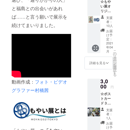
品も手がけ
☆もや
はサテ
い展オ
ています。
ン金藤
と福島との出会いがあれ
リジナ
使
ルス
用）。
ば……と言う願いで展示を
支援
テッ
被災地
者：
続けてまいりました。
カー3枚
の四季
著書：廃墟
10人
★白崎
の写真
お届
チェルノブ
映美画
に詩を
け予
イリ（二見
伯デザ
添えた
定：
イン
2021
１冊で
書房 2008
年04
アマビ
す。 ・
こ
年）
月
エお札1
サンク
の
リ
枚 ・サ
チェルノブ
スメー
タ
ー
ンクス
ル ・会
ン
詳細を見る
イリ 春（二
を
メール
場エン
選
択
見書房
・会場
トラン
す
る
エント
スにて
2011年）
3,0
ランス
ご芳名
動画作成：
フォト・ビデオ
流転チェル
にてご
00
掲示(備
円
グラファー村橋茜
ノブイリ
芳名掲
考欄に
☆ポス
示(備考
てご芳
（二見書
トカー
欄にて
名のお
房 2014
ド３枚
ご芳名
名前を
セット
のお名
年）
お知ら
支援
(図柄は
前をお
せくだ
者：
かさぶた
お任せ
知らせ
さい。
1人
（東邦出
くださ
くださ
掲示不
お届
い) ・サ
い。掲
要の方
け予
版 2016