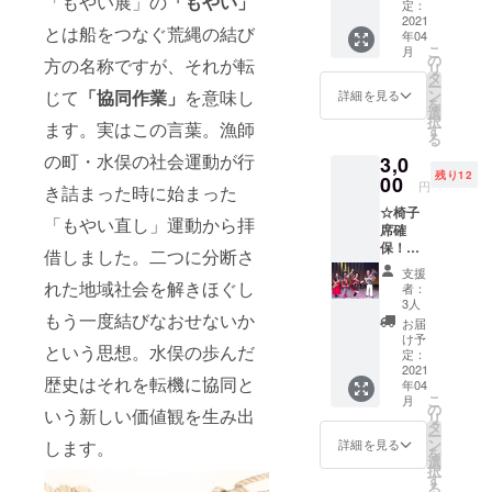
「もやい展」の
「もやい」
ンクス
示不要
定：
は、そ
年）
メール
2021
の方
の旨ご
とは船をつなぐ荒縄の結び
年04
・会場
コンセント
は、そ
記載く
こ
月
エント
の旨ご
の
ださい)
方の名称ですが、それが転
の向こう側
リ
ランス
記載く
タ
ー
（小学館
にてご
ださい)
ン
じて
「協同作業」
を意味し
詳細を見る
を
芳名掲
選
2021年２月
択
示(備考
ます。実はこの言葉。漁師
す
１７日出
る
欄にて
の町・水俣の社会運動が行
3,0
版）
ご芳名
残り12
のお名
00
円
き詰まった時に始まった
前をお
☆椅子
知らせ
「もやい直し」運動から拝
席確
くださ
保！
い。掲
借しました。二つに分断さ
4/1 19
示不要
支援
時～ジ
の方
れた地域社会を解きほぐし
者：
ンタら
は、そ
3人
ムー
もう一度結びなおせないか
の旨ご
お届
タ・ラ
記載く
け予
という思想。水俣の歩んだ
イブパ
ださい)
定：
フォー
2021
歴史はそれを転機に協同と
年04
マンス
こ
月
・サン
の
いう新しい価値観を生み出
リ
クス
タ
ー
メール
ン
します。
詳細を見る
を
・会場
選
択
エント
す
る