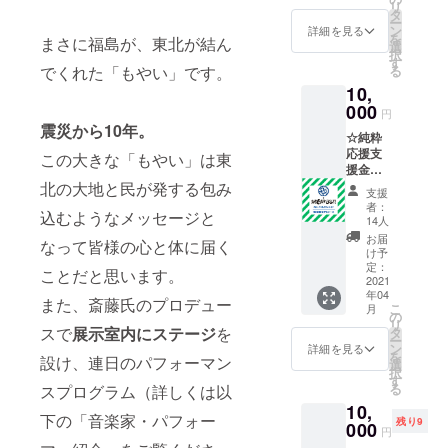
お申し
ご飯を
リ
スにて
ひお手
タ
ます。
出くだ
作って
ー
ご芳名
元に☆
ン
牧場の
詳細を見る
さい ＊
くださ
を
まさに福島が、東北が結ん
掲示(備
折り畳
選
娘美和
備考欄
いまし
択
考欄に
みサイ
す
さんを
にてサ
た。
でくれた「もやい」です。
る
てご芳
ズ縦
主人公
ムネイ
10,
名のお
10.5cm
に動き
ル画像
名前を
000
×横
はじめ
下の
円
お知ら
4cm×高
たこの
震災から10年。
ファイ
☆純粋
せくだ
さ5cm
物語
ル番号
応援支
さい。
この大きな「もやい」は東
・サン
を、ご
をご指
援金
掲示不
クス
覧いた
定くだ
（ガン
北の大地と民が発する包み
要の方
メール
だけた
さい。
支援
バれ！
は、そ
・会場
ら幸い
者：
込むようなメッセージと
もやい
の旨ご
エント
14人
です。
ファン
記載く
ランス
・山内
お届
なって皆様の心と体に届く
ド） ・
ださい)
にてご
け予
若菜A4
サンク
自費出
定：
芳名掲
和紙プ
ことだと思います。
スメー
2021
版なが
示(備考
リント
年04
ル ・会
ら２万
欄にて
また、斎藤氏のプロデュー
作品1枚
こ
月
場エン
部の驚
の
掲示用
（①~③
リ
トラン
スで
展示室内にステージ
を
異的販
タ
のお名
のいず
ー
スにて
売数を
ン
前をお
詳細を見る
れか1点
を
設け、連日のパフォーマン
ご芳名
誇った
選
知らせ
をお選
択
掲示(備
「みん
す
くださ
びくだ
る
スプログラム（詳しくは以
考欄に
なの
い。掲
さい) ・
10,
てご芳
デー
示不要
サンク
下の「音楽家・パフォー
残り9
名のお
000
タ」サ
の方
スメー
円
名前を
イトの
は、そ
ル ・会