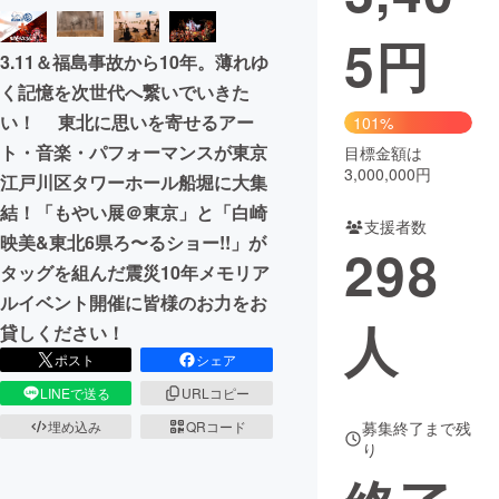
5
円
まちづくり・地域活性化
3.11＆福島事故から10年。薄れゆ
く記憶を次世代へ繋いでいきた
CAMPFIRE for Social Good
CAMPFIRE Creation
い！ 東北に思いを寄せるアー
101%
CAMPFIREふるさと納税
machi-ya
コミュニティ
ト・音楽・パフォーマンスが東京
目標金額は
3,000,000円
江戸川区タワーホール船堀に大集
結！「もやい展＠東京」と「白崎
支援者数
映美&東北6県ろ〜るショー!!」が
298
タッグを組んだ震災10年メモリア
ルイベント開催に皆様のお力をお
人
貸しください！
ポスト
シェア
LINEで送る
URLコピー
埋め込み
QRコード
募集終了まで残
り