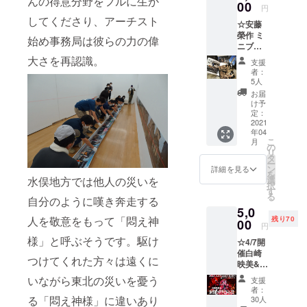
んの得意分野をフルに生か
せん ・
00
円
サンク
してくださり、アーチスト
☆安藤
スメー
榮作 ミ
ル ・会
始め事務局は彼らの力の偉
ニブッ
場エン
クレッ
トラン
大さを再認識。
支援
ト 氏の
スにて
者：
作品や
ご芳名
5人
エッセ
掲示(備
お届
イが詰
考欄に
け予
まっ
てご芳
定：
た、
2021
名のお
年04
フォト
名前を
こ
月
ブック
お知ら
の
リ
レッ
せくだ
タ
ー
ト。 ・
さい。
ン
詳細を見る
を
サンク
掲示不
選
水俣地方では他人の災いを
択
スメー
要の方
す
る
ル ・会
自分のように嘆き奔走する
は、そ
5,0
場エン
の旨ご
人を敬意をもって「悶え神
残り70
トラン
00
記載く
円
スにて
ださい)
様」と呼ぶそうです。駆け
☆4/7開
ご芳名
催白崎
掲示(備
つけてくれた方々は遠くに
映美&東
考欄に
北6県
て掲示
いながら東北の災いを憂う
支援
ろ〜る
用のお
者：
ショー‼︎
名前を
る「悶え神様」に違いあり
30人