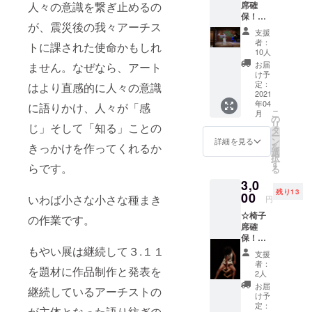
席確
人々の意識を繋ぎ止めるの
名前を
でお名
保！
お知ら
前をお
が、震災後の我々アーチス
② 4/5
せくだ
伝えく
支援
19時～
さい。
ださ
者：
トに課された使命かもしれ
サティ∞
掲示不
い。
10人
能 高
要の場
お届
ません。なぜなら、アート
橋アキ
合は、
け予
(ピア
その旨
定：
はより直感的に人々の意識
ノ)×清
2021
お書き
年04
水寛二
に語りかけ、人々が「感
くださ
こ
月
(能舞)
い。 ※
の
リ
じ」そして「知る」ことの
・サン
チケッ
タ
ー
クス
トの発
ン
詳細を見る
を
きっかけを作ってくれるか
メール
送はあ
選
択
・会場
りませ
す
らです。
る
エント
ん。 当
3,0
ランス
日受付
残り13
にてご
00
でお名
いわば小さな小さな種まき
円
芳名掲
前をお
☆椅子
示 ※備
伝えく
の作業です。
席確
考欄で
ださ
保！
掲示用
い。
4/6 19
もやい展は継続して３.１１
のお名
支援
時～3つ
前をお
者：
を題材に作品制作と発表を
のソ
知らせ
2人
ロ・ダ
くださ
お届
継続しているアーチストの
ンス
い。掲
け予
ケイ タ
示不要
定：
が主体となった語り紡ぎの