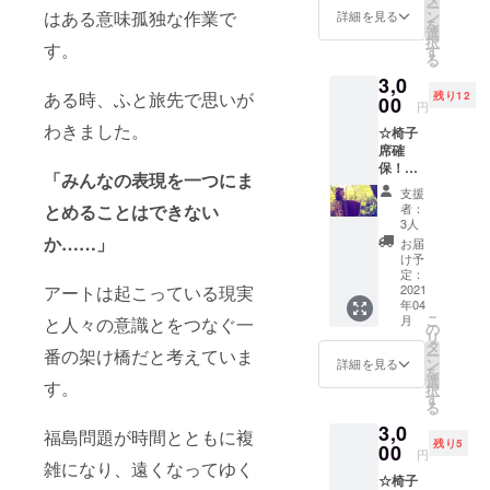
ー
クス
ださ
ン
はある意味孤独な作業で
詳細を見る
を
メール
い。 ※
選
択
・会場
す。
チケッ
す
る
エント
トの発
3,0
ランス
送はあ
ある時、ふと旅先で思いが
残り12
にてご
00
りませ
円
芳名掲
ん。 当
わきました。
☆椅子
示 ※備
日受付
席確
考欄で
でお名
保！
掲示用
前をお
「みんなの表現を一つにま
4/3 18
のお名
伝えく
支援
時～オ
前をお
ださ
者：
とめることはできない
ペリー
知らせ
い。
3人
タ「う
くださ
か……」
お届
たをさ
い。掲
け予
がし
示不要
定：
て」 ・
2021
アートは起こっている現実
の場合
年04
サンク
は、そ
こ
月
と人々の意識とをつなぐ一
スメー
の旨お
の
リ
ル ・会
書きく
タ
番の架け橋だと考えていま
ー
場エン
ださ
ン
詳細を見る
を
トラン
い。 ※
選
す。
択
スにて
チケッ
す
る
ご芳名
トの発
3,0
掲示 ※
送はあ
福島問題が時間とともに複
残り5
備考欄
00
りませ
円
で掲示
雑になり、遠くなってゆく
ん。 当
☆椅子
用のお
日受付