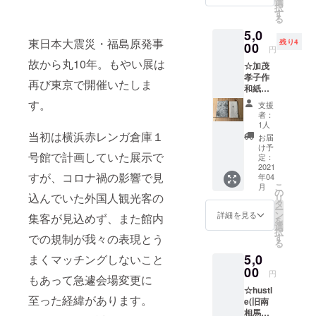
示不要
選
択
んたち
の方
す
る
の生の
は、そ
5,0
言葉に
の旨ご
東日本大震災・福島原発事
残り4
様々な
00
記載く
円
思いが
ださい)
故から丸10年。もやい展は
☆加茂
こみ上
チケッ
孝子作
げま
トの郵
再び東京で開催いたしま
和紙レ
す。 ・
送はあ
ター
サンク
りませ
す。
支援
セット
スメー
ん。 当
者：
・サン
ル ・会
日受付
1人
クス
当初は横浜赤レンガ倉庫１
場エン
にてお
お届
メール
トラン
名前を
け予
号館で計画していた展示で
・会場
スにて
定：
お伝え
エント
2021
ご芳名
下さ
すが、コロナ禍の影響で見
年04
ランス
掲示(備
い。
こ
月
にてご
考欄に
の
込んでいた外国人観光客の
リ
芳名掲
てご芳
タ
ー
示(備考
名のお
ン
詳細を見る
集客が見込めず、また館内
を
欄にて
名前を
選
択
ご芳名
お知ら
での規制が我々の表現とう
す
る
のお名
せくだ
5,0
まくマッチングしないこと
前をお
さい。
知らせ
00
掲示不
円
もあって急遽会場変更に
くださ
要の方
☆hustl
い。掲
は、そ
至った経緯があります。
e(旧南
示不要
の旨ご
相馬
の方
記載く