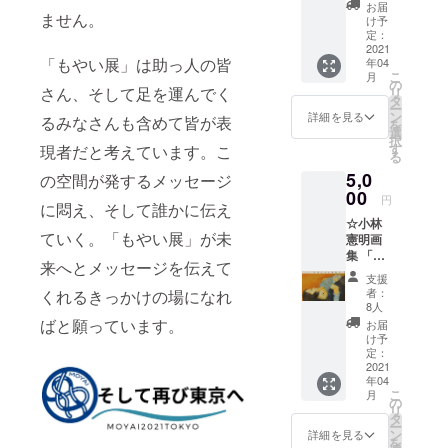
チケッ
お知ら
お届
ト(大人
ません。
せくだ
け予
1枚) ・
さい。
定：
白崎映
2021
掲示不
「もやい展」は助っ人の皆
年04
美画伯
要の方
こ
月
作 ア
は、そ
の
さん、そして足を運んでく
リ
マビエ
の旨ご
タ
ー
お札 ・
記載く
ン
詳細を見る
るみなさんも含めて皆が表
を
もやい
ださい)
選
択
展オリ
す
現者だと考えています。こ
る
ジナル
5,0
ステッ
の空間が発するメッセージ
カー ・
00
円
に悶え、そして誰かに伝え
サンク
☆小林
スメー
ていく。「もやい展」が未
憲明画
ル ・会
集 「ダ
場エン
来へとメッセージを伝えて
キシメ
トラン
支援
ルオモ
スご芳
者：
くれるきっかけの場になれ
イ」 小
名掲示
8人
林氏の
(備考欄
ばと願っています。
お届
作品を
にて掲
け予
まとめ
示用の
定：
た小冊
2021
お名前
年04
子。モ
をお知
こ
月
デルさ
らせく
の
リ
んに
ださ
タ
ー
なった
い。掲
ン
詳細を見る
を
お母さ