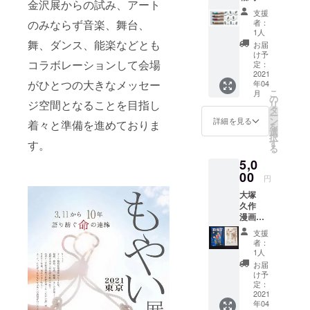
金沢展からの試み、アート
ファク
は、そ
ださい)
支援
トリー)
の旨ご
のみならず音楽、舞台、
者：
セット
記載く
1人
つなが
ださい)
舞、ダンス、能楽などとも
お届
りの
け予
コラボレーションして会場
ボール
定：
ペン１
2021
がひとつの大きなメッセー
年04
本 もや
こ
月
いちゃ
の
ジ空間となることを目指し
リ
ん缶
タ
ー
バッジ1
ン
詳細を見る
着々と準備を進めておりま
を
個 福島
選
択
県内の
す
す。
る
障がい
5,0
者作業
所の皆
00
円
さんが
大塚
ひとつ
久作
ひとつ
漫画
手作り
セット
してく
支援
B(RST
れた
者：
&3年8
グッズ
1人
か月) ・
のセッ
お届
サンク
ト☆
け予
スメー
ボール
定：
ル ・会
2021
ペンの
年04
場エン
ボディ