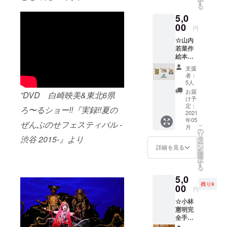
枚 ・中
版され
す
る
筋純小
た絵
5,0
冊子
本。浪
「流
00
江にい
円
転」 ・
るとき
☆山内
サンク
からい
若菜作
スメー
つもそ
絵本
ル ・会
ばにい
「ウマ
場エン
た愛犬
支援
とオラ
トラン
ももの
者：
のマキ
スにて
目線で
5人
バ」1冊
ご芳名
描かれ
お届
”DVD 白崎映美&東北6県
デザイ
掲示(備
た震
け予
ン印刷
考欄に
定：
災、そ
ろ〜るショー!!『実録!!夏の
まで一
2021
てご芳
してそ
年05
貫して
名のお
の後の
ぜんぶのせフェスティバル -
こ
月
自分で
名前を
の
ストー
リ
制作し
渋谷 2015-』より
お知ら
タ
リー。
ー
自費出
せくだ
ン
絵は文
詳細を見る
を
版をす
さい。
選
夫さん
択
る事に
掲示不
す
の教え
る
しまし
要の方
子各人
5,0
た。ど
は、そ
が、編
残り9
この書
00
の旨ご
集は浪
円
店にも
記載く
江の同
☆小林
並べら
ださい)
級生
憲明完
れる事
中筋純
が、文
全手づ
のな
が撮り
は貴子
くり！
い、手