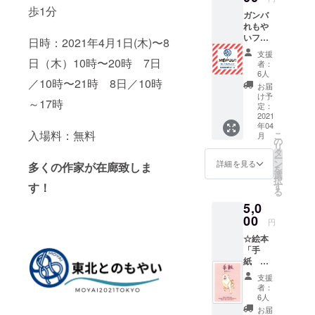
メール
歩1分
ガンバ
・会場
れもや
エント
いファ
日時：2021年4月1日(木)〜8
ランス
ンド
にてご
支援
5000円
日（木）10時〜20時 7日
芳名掲
者：
コース
6人
示(備考
／10時〜21時 8日／10時
・サン
欄にて
お届
クス
け予
ご芳名
～17時
メール
定：
のお名
・会場
2021
前をお
年04
エント
知らせ
入場料：無料
こ
月
ランス
の
くださ
リ
にてご
タ
い。掲
ー
芳名掲
ン
詳細を見る
示不要
多くの作家が在廊致しま
を
示(備考
選
の方
択
欄にて
す
す！
は、そ
る
ご芳名
の旨ご
5,0
のお名
記載く
前をお
00
ださい)
円
知らせ
☆絵本
くださ
「手
い。掲
紙 お
示不要
母さん
の方
支援
へ」 ・
は、そ
者：
サンク
の旨ご
6人
スメー
記載く
お届