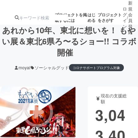
新
ロ
規
グ
会
プロジェクトを掲
はじ
プロジェクト
/
載するには
める
をさがす
イ
員
ン
登
あれから10年、東北に想いを！ もや
録
い展＆東北6県ろ〜るショー!! コラボ
開催
人気のプロ
注目のリ
注目の新着プロ
募集終了が近いプ
もうすぐ公開
ジェクト
ターン
ジェクト
ロジェクト
されます
moyai
ソーシャルグッド
コロナサポートプログラム対象
アート・写真
音楽
現在の支援総
テクノロジー・ガジェット
ゲーム・サ
額
3,04
映像・映画
書籍・雑誌
3,40
ビジネス・起業
チャレンジ