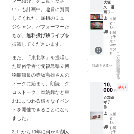
マー紹介」をご覧くださ
大塚
お知ら
マップ
の旨お
場エン
久 漫
せくだ
集。そ
い）も計画中。趣旨に賛同
書き下
トラン
画フル
さい。
の増補
さい。)
スにて
セット
してくれた、屈指のミュー
掲示不
版で
ご芳名
支援
もやい
要の方
す。放
者：
掲示
ジシャン、パフォーマーた
展アー
は、そ
射能汚
1人
（備考
チス
の旨ご
染の基
お届
欄にて
ちが、
無料投げ銭ライブ
を
ト・大
記載く
礎的知
け予
掲示用
塚久の
ださい)
定：
識の学
のお名
披露してくださいます。
10年間
2021
・中筋
びがで
前をお
年04
に及ぶ
純作品
きるほ
知らせ
こ
月
作品を
「花咲
の
か、都
また、「東北学」を提唱し
くださ
リ
セット
く街」
タ
県別の
い。掲
ー
で！！
シリー
た民俗学者で元福島県立博
ン
汚染状
詳細を見る
示不要
を
・サン
ズより
選
況がビ
の方は
択
物館館長の赤坂憲雄さんの
クス
壁紙用
す
ジュア
その旨
る
メール
デジタ
ル化さ
ご記載
トークに始まり、朗読、ク
10,
・会場
ルデー
れた本
くださ
残り9
エント
000
タ３
です。
円
い）
ロストーク、奉納舞など東
ランス
点。 ＊
☆加茂
にてご
備考欄
北にまつわる様々なイベン
孝子
芳名掲
にて番
作 和
示(備考
号をご
トを開催できることになり
紙でで
欄にて
指定く
支援
きたオ
ご芳名
ました。
ださ
者：
リジナ
のお名
い。
1人
ルマス
前をお
お届
3.11から10年に何かを刻ん
クケー
知らせ
け予