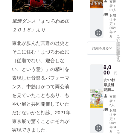
ためた
さんが
支援
200家族
売り限
作品の
手がけ
者：
のツナ
定のA5
中から
21人
たオー
ガルオ
版の絵
１枚を
ル浪江
お届
モイ
本で
A4サイ
け予
風煉ダンス「まつろわぬ民
＆先生
ジャバ
す。あ
定：
ズでプ
の教え
ラ折り
2021
とがき
２０１８」より
リント
子の手
年05
作品集
には
してお
で仕上
こ
月
人と人
「忘れ
の
渡しい
がった
リ
東北が歩んだ苦難の歴史と
との繋
てはな
タ
たしま
絵本で
ー
がりを
らない
ン
す。プ
詳細を見る
す。 堀
を
そこに住む「まづろわぬ民
表現す
こと。
選
リント
川夫妻
択
るため
なによ
す
用紙は
はもや
（従順でない、迎合しな
る
に、作
りも大
厚手の
い展を
8,0
家自ら
切な
高級イ
陰なが
い、という意）」の精神を
印刷、
00
「いの
ンク
ら支え
円
裁断、
ち」の
表現した音楽＆パフォーマ
ジェッ
てくれ
☆17都
製本を
こ
ト紙を
ていま
県放射
手がけ
ンス。中筋はかつて両公演
とー。
使用。
す。貴
能測定
て作り
ウマと
＊額は
子さん
を見ていたこともあり、も
マップ
まし
ヒトの
付属い
は前回
支援
読み解
た！ 全
心の交
たしま
者：
の金沢
やい展と共同開催していた
き集増
長9.5m
わりを
5人
せん。
展でス
補版 ・
に及ぶ
通じて
＊サイ
お届
タッフ
だけないかと打診。2021年
サンク
壮観な
伝えた
け予
ンが必
＆アー
スメー
ダキシ
定：
いと思
要な場
東京展で驚くことにそれが
チスト
ル ・会
2021
メルオ
いま
合は備
に毎日
年04
場エン
モイ画
実現できました。
す。」
考欄で
温かい
こ
月
トラン
集をぜ
の
とあり