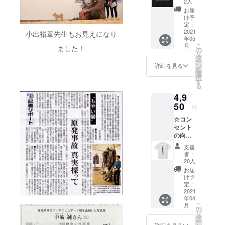
の方
2人
（2枚
は、そ
お届
セッ
の旨ご
け予
ト） ・
記載く
定：
サンク
2021
ださい)
小出裕章先生もお見えになり
年05
スメー
こ
月
ました！
ル ・会
の
リ
場エン
タ
ー
トラン
ン
詳細を見る
を
スにて
選
択
ご芳名
す
る
掲示(備
4,9
考欄に
て掲示
50
円
用のお
☆コン
名前を
セント
お知ら
の向こ
せくだ
う側オ
さい。
支援
リジナ
掲示不
者：
ルTシャ
要の方
20人
ツ（白
は、そ
お届
or黒）
の旨ご
け予
サラッ
記載く
定：
とした
2021
ださい)
年04
肌触り
版画作
こ
月
のいい
家、和
の
リ
生地
紙作家
タ
ー
に、写
と幅広