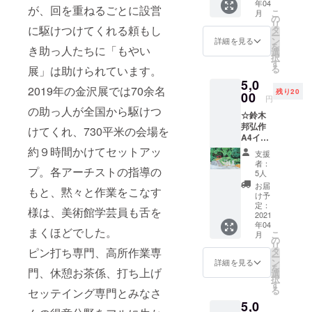
年04
(図柄は
やい展
が、回を重ねるごとに設営
こ
月
お任せ
オリジ
の
リ
下さい)
ナルロ
に駆けつけてくれる頼もし
タ
ー
・サン
ゴを付
ン
詳細を見る
を
き助っ人たちに「もやい
クス
けてお
選
択
メール
届け☆
す
る
展」は助けられています。
・会場
・サン
5,0
エント
クス
2019年の金沢展では70余名
残り20
ランス
00
メール
円
にてご
・会場
の助っ人が全国から駆けつ
☆鈴木
芳名掲
エント
邦弘作
示(備考
ランス
けてくれ、730平米の会場を
A4イラ
欄にて
にてご
ストプ
掲示用
約９時間かけてセットアッ
芳名掲
支援
リント
のお名
示(備考
者：
プ。各アーチストの指導の
(最上級
前をお
欄にて
5人
上質紙
知らせ
ご芳名
お届
もと、黙々と作業をこなす
220kg)
くださ
のお名
け予
※図柄は
い。掲
定：
前をお
様は、美術館学芸員も舌を
5種の中
2021
示不要
知らせ
年04
のいず
の方
くださ
まくほどでした。
こ
月
れかに
は、そ
の
い。掲
リ
なりま
の旨ご
タ
ピン打ち専門、高所作業専
示不要
ー
す。お
記載く
ン
の方
詳細を見る
を
選びい
門、休憩お茶係、打ち上げ
ださい)
選
は、そ
択
ただく
す
の旨ご
る
セッテイング専門とみなさ
ことは
記載く
5,0
出来ま
ださい)