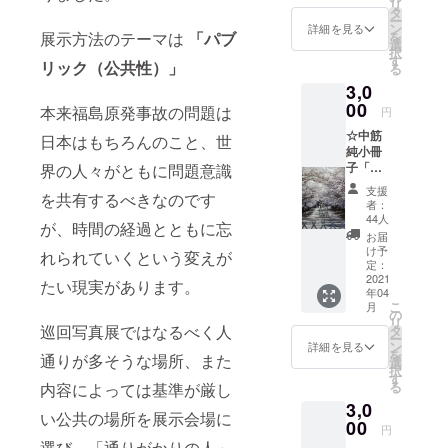
リ
「空間」に
前をお
タ
ー
知らせ
ン
詳細を見る
着目した、
を
展示方法のテーマは
「パブ
くださ
選
択
独特の展示
い。掲
す
リック（公共性）」
る
示不要
方法の作品
3,0
の方
展「流転
は、そ
00
本来福島原発事故の問題は
円
福島チェル
の旨ご
☆中筋
記載く
日本はもちろんのこと、世
ノブイリ」
純小冊
ださい)
を金沢21世
子「流
界の人々がともに問題意識
転」 中
紀美術館か
支援
を共有するべきなのです
筋純巡
者：
らロック
回写真
44人
が、時間の経過とともに忘
フェスの催
展「流
お届
転 福島
事テントま
け予
れられていくという変えが
＆チェ
定：
で全国４０
ルノブ
2021
たい現実があります。
年04
カ所で巡
イリ」
こ
月
会場内
の
回。2017年
リ
限定発
巡回写真展ではなるべく人
タ
ー
より３度の
売の冊
ン
詳細を見る
を
通りが多そうな場所、また
子。A4
「もやい
選
択
判18
す
展」を主
る
内容によっては基準が厳し
ページ
宰。最近は
3,0
フルカ
い公共の場所を展示会場に
ラー
00
短編動画作
円
（用紙
選び、「通りがかりの人」