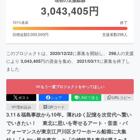
3,043,405
円
終了
101
%達成
目標金額
3,000,000
円
支援者数
298
人
このプロジェクトは、
2020/12/22
に募集を開始し、
298
人の支援
により
3,043,405
円の資金を集め、
2021/03/11
に募集を終了し
ました
もう一度プロジェクトをやってほしい
ポスト
シェア
LINEで送る
URLコピー
埋め込み
QRコード
3.11＆福島事故から10年。薄れゆく記憶を次世代へ繋い
でいきたい！ 東北に思いを寄せるアート・音楽・パ
フォーマンスが東京江戸川区タワーホール船堀に大集
結！「もやい展＠東京」と「白崎映美&東北6県ろ〜る