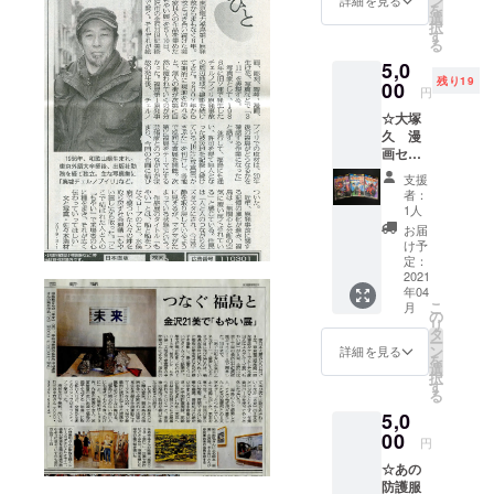
ン
詳細を見る
を
真集の
いジャ
選
択
メイン
ンルで
す
る
アイコ
活躍中
5,0
ンを配
の小林
残り19
しまし
00
桐美製
円
た。白
作のオ
☆大塚
色は、
リジナ
久 漫
バック
ルポス
画セッ
にもや
トカー
トA(ダ
い展ロ
ド。越
支援
バイ
ゴも
前和紙
者：
ザー1
入って
組合が
1人
巻〜3
いま
作った
お届
巻) 郡山
す！ ・
「鳥の
け予
が生ん
サンク
定：
子和
だスー
2021
スメー
紙」を
年04
パー
ル ・会
母材に
こ
月
ヒー
場エン
の
小林作
リ
ロー大
トラン
タ
品の版
ー
バイ
スにて
ン
画を刷
詳細を見る
を
ザーの
ご芳名
選
り、ポ
択
レアも
掲示
す
スト
る
の３巻
（備考
カード
5,0
セッ
欄にて
サイズ
ト。 ・
00
掲示用
にした
円
サンク
のお名
もので
☆あの
スメー
前をお
す。大
防護服
ル ・会
知らせ
型版画