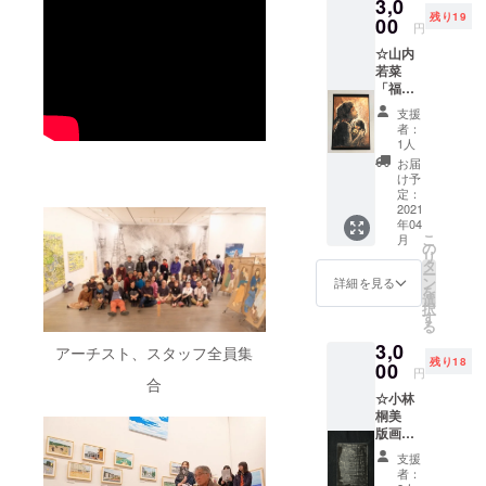
3,0
前をお
送はあ
残り19
知らせ
00
りませ
円
くださ
ん。 当
☆山内
い。掲
日受付
若菜
示不要
でお名
「福島
の方
前をお
の母&牧
は、そ
伝えく
支援
場」ポ
の旨ご
ださ
者：
スト
記載く
い。
1人
カード5
ださい)
お届
種セッ
・中筋
け予
ト ・サ
純作品
定：
ンクス
2021
「花咲
年04
メール
く街」
こ
月
・会場
シリー
の
リ
エント
ズより
タ
ー
ランス
壁紙用
ン
詳細を見る
を
にてご
デジタ
選
択
芳名掲
ルデー
す
る
示(備考
タ１
3,0
欄にて
点。 ＊
アーチスト、スタッフ全員集
残り18
掲示用
00
備考欄
円
のお名
合
にて番
☆小林
前をお
号をご
桐美
知らせ
指定く
版画刷
くださ
ださ
り和紙
い。掲
い。
支援
ポスト
示不要
者：
カード