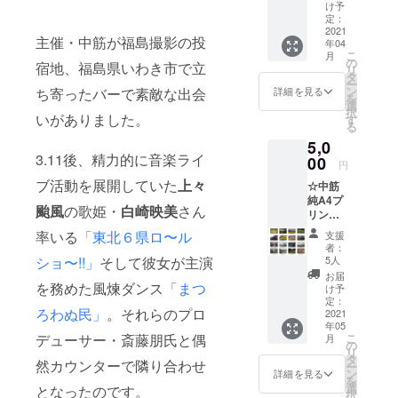
ル ・会
ださい)
け予
場エン
・中筋
定：
トラン
2021
純作品
主催・中筋が福島撮影の投
年04
スにて
「花咲
こ
月
ご芳名
く街」
の
宿地、福島県いわき市で立
リ
掲示(備
シリー
タ
ー
考欄に
ズより
ン
ち寄ったバーで素敵な出会
詳細を見る
を
てご芳
壁紙用
選
択
名のお
いがありました。
デジタ
す
る
名前を
ルデー
5,0
お知ら
タ2点
3.11後、精力的に音楽ライ
せくだ
00
＊備考
円
さい。
欄にて
ブ活動を展開していた
上々
☆中筋
掲示不
番号を
純A4プ
要の方
ご指定
颱風
の歌姫・
白崎映美
さん
リント
は、そ
くださ
作品
の旨ご
い。
率いる
「東北６県ロ〜ル
支援
「flowe
記載く
者：
r」
ださい)
5人
ショ〜!!」
そして彼女が主演
「Fuku
浪江町
お届
shima
を務めた風煉ダンス
「まつ
から富
け予
」
士市に
定：
ろわぬ民」
。それらのプロ
「Cher
2021
避難さ
年05
nobyl」
れてい
こ
デューサー・斎藤朋氏と偶
月
「Gree
る堀川
の
リ
n」シ
文夫・
タ
然カウンターで隣り合わせ
ー
リーズ
貴子さ
ン
詳細を見る
を
から１
んが出
選
となったのです。
択