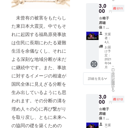
ランス
3,0
にてご
残り11
芳名掲
00
円
示 ※備
未曾有の被害をもたらし
☆椅子
考欄で
席確
掲示用
た東日本大震災。中でもそ
保！
のお名
① 4/2
前をお
れに起因する福島原発事故
支援
14時～
知らせ
者：
風煉ダ
くださ
は住民に長期にわたる避難
4人
ンス朗
い。掲
お届
読劇
生活を余儀なくし、それに
示不要
け予
「 ま
の場合
定：
よる深刻な地域分断が未だ
つろわ
2021
は、そ
年04
ぬ民
の旨お
に継続中です。また、事故
こ
月
2021」
書きく
の
リ
・サン
ださ
タ
に対するイメージの相違が
ー
クス
い。 ※
ン
詳細を見る
を
メール
チケッ
選
国民全体に見えざる分断を
択
・会場
ト等の
す
る
エント
生み出しているようにも思
発送は
3,0
ランス
ありま
残り12
われます。その分断の溝を
にてご
00
せん。
円
芳名掲
当日受
埋め人々の心に再び繋がり
☆椅子
示 ※備
付でお
席確
考欄で
名前を
を取り戻し、ともに未来へ
保！
掲示用
お伝え
② 4/2
のお名
くださ
の協同の礎を築くための
支援
19時～
前をお