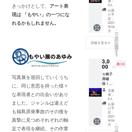
い。
者：
風煉ダ
知らせ
3人
きっかけとして、
アート表
ンス朗
くださ
お届
読劇
現は 「もやい」の一つにな
い。掲
け予
「 ま
示不要
定：
れるかもしれません。
つろわ
2021
の場合
年04
ぬ民
は、そ
こ
月
2021」
の旨お
の
リ
・サン
書きく
タ
ー
クス
ださ
ン
詳細を見る
を
メール
い。 ※
選
択
・会場
チケッ
す
る
エント
トの発
3,0
ランス
送はあ
残り9
にてご
00
りませ
円
芳名掲
ん。 当
☆椅子
示 ※備
日受付
写真展を巡回していくうち
席確
考欄で
でお名
保！
掲示用
前をお
に、同じ意思を持った様々
③ 4/3
のお名
伝えく
支援
14時～
前をお
な表現者との出会いがあり
ださ
者：
風煉ダ
知らせ
い。
6人
ました。ジャンルは違えど
ンス朗
くださ
お届
読劇
い。掲
け予
も福島原発事故のその後を
「 ま
示不要
定：
つろわ
2021
の場合
真摯に見つめそれぞれの軸
年04
ぬ民
は、そ
こ
月
2021」
の旨お
の
足で表現を継続。その作業
リ
・サン
書きく
タ