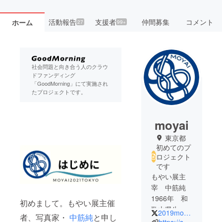
活動報告
支援者
仲間募集
コメント
ホーム
27
99+
社会問題と向き合う人のクラウ
ドファンディング
「GoodMorning」にて実施され
たプロジェクトです。
moyai
東京都
初めてのプ
ロジェクト
です
もやい展主
宰 中筋純
1966年 和
初めまして。もやい展主催
歌山県生ま
2019moyai
者、写真家・
中筋純
と申し
れ。写真
https://suzyj1966.wixsite.com/moyai