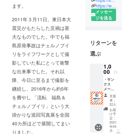
家・編集者
ます。
https://www.facebook.com/2019moyai
メッセー
東京外国語
ジを送る
大学中国語
2011年３月11日。東日本大
科卒。出版
震災がもたらした災禍は甚
社勤務を経
大なものでした。中でも福
てフリー。
リターンを
様々な媒体
島原発事故はチェルノブイ
での写真撮
選ぶ
リをライフワークとして撮
影を生業と
影していた私にとって衝撃
しつつ産業
1,0
00
な出来事でした。それ以
遺構を撮
円
影。
・サン
降、今日に至るまで撮影を
2007年より
クス
継続し、2016年から約5年
メール
チェルノブ
・会場
支援
を費やし 「流転 福島＆
イリ、2012
エント
者：
ランス
年より福島
22人
チェルノブイリ」という大
にてご
お届
事故被災地
芳名掲
け予
掛かりな巡回写真展を全国
を記録。
示(備考
定：
欄にて
2021
40カ所ほどで展開してまい
2016年より
年04
掲示用
「時」と
こ
月
りました。
のお名
の