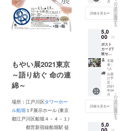
こ
月
トラン
には、
の
リ
スにて
「つな
タ
ー
ご芳名
がりの
ン
詳細を見る
を
掲示(備
♾ふく
選
択
考欄に
しま」
す
る
てご芳
の文言
5,0
名のお
がプリ
名前を
00
ントさ
円
お知ら
れてい
ポスト
せくだ
て、さ
カード7
さい。
き織の
枚セッ
掲示不
糸をひ
ト(図柄
要の方
とつひ
支援
もやい展2021東京
はあら
は、そ
とつ手
者：
かじめ
の旨ご
巻きし
1人
セット
～語り紡ぐ 命の連
記載く
てあ
お届
されて
ださい)
る、軽
け予
います)
定：
くて使
綿～
・サン
2021
いやす
年04
クス
いボー
こ
月
メール
の
ルペン
リ
・会場
場所：江戸川区
タワーホー
タ
です！
ー
エント
ン
(巻糸の
詳細を見る
を
ル船堀
１F展示ホール (東京
ランス
選
色はお
択
にてご
す
任せく
る
都江戸川区船堀４－４－１)
芳名掲
ださい)
5,0
示
・サン
都営新宿線船堀駅 徒
00
クス
円