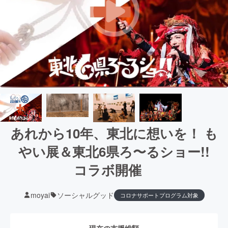
あれから10年、東北に想いを！ も
やい展＆東北6県ろ〜るショー!!
コラボ開催
moyai
ソーシャルグッド
コロナサポートプログラム対象
現在の支援総額