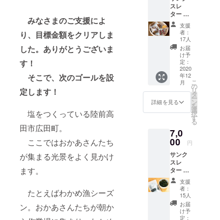
スレ
業。想像し
ター フ
みなさまのご支援によ
ていたより
ライパ
支援
ンのお
何倍も大変
者：
り、目標金額をクリアしま
持ち帰
17人
な作業でし
りス
した。ありがとうございま
お届
た。そし
イーツ
け予
（陸前
定：
す！
て、8年経
高田マ
2020
ち、ケセン
年12
そこで、次のゴールを設
イクロ
こ
月
ブルワ
語には慣れ
の
リ
定します！
リーに
タ
たつもりで
ー
て受け
ン
詳細を見る
を
したが、
取り）
選
塩をつくっている陸前高
択
陸前高
まったく聞
す
る
田でつ
田市広田町。
き取れない
7,0
くられ
お母さんた
た塩 ＊
00
ここではおかあさんたち
円
直接受
ちのネイ
サンク
け取り
が集まる光景をよく見かけ
ティブ会
スレ
に来ら
ます。
ター 村
れる方
話。
上栄二
限定＊
支援
そして、畑
さんの
者：
たとえばわかめ漁シーズ
からいただ
わかめ
15人
（陸前
いてきた野
お届
ン。おかあさんたちが朝か
高田
け予
菜たち。焼
産） 陸
定：