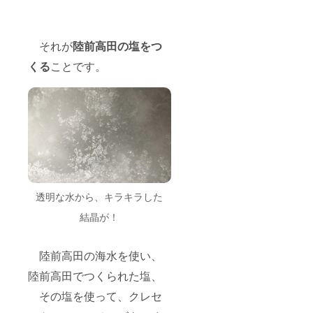
それが
陸前高田の塩をつ
くる
ことです。
透明な水から、キラキラした
結晶が！
陸前高田の海水を使い、
陸前高田でつくられた塩、
その塩を使って、クレセ