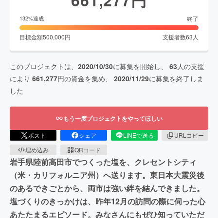
終了
132
%達成
目標金額
500,000
円
支援者数
63
人
このプロジェクトは、
2020/10/30
に募集を開始し、
63
人の支援
により
661,277
円の資金を集め、
2020/11/29
に募集を終了しま
した
もう一度プロジェクトをやってほしい
ポスト
シェア
LINEで送る
URLコピー
埋め込み
QRコード
岩手県陸前高田市でつくった塩を、クレセントシティ
（米・カリフォルニア州）へ送ります。東日本大震災後
のあるできごとから、両市は強い絆を結んできました。
塩づくりのきっかけは、昨年12月の訪問の際に伺った心
あたたまるエピソード。みなさんにもぜひ知っていただ