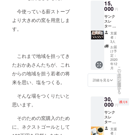
15,
でつく
られた
000
円
今使っている薪ストーブ
塩
サンク
より大きめの窯を用意しま
スレ
ター 村
す。
上製材
支援
所の木
者：
製コー
3人
スター
お届
＆箸置
け予
き（5
これまで地域を担ってき
定：
セッ
2020
年12
たおかあさんたちが、これ
ト） 村
こ
月
上栄二
の
リ
からの地域を担う若者の将
さんの
タ
ー
わかめ
ン
詳細を見る
来を思い、塩をつくる。
を
（陸前
選
択
高田
す
る
産） 陸
そんな場をつくりたいと
30,
前高田
残り5
でつく
000
思います。
円
られた
サンク
塩
スレ
そのための窯購入のため
ター 陸
に、ネクストゴールとして
前高田
支援
のホヤ
者：