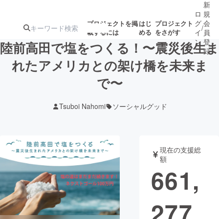
新
ロ
規
グ
会
プロジェクトを掲
はじ
プロジェクト
/
載するには
める
をさがす
イ
員
ン
登
陸前高田で塩をつくる！〜震災後生ま
録
れたアメリカとの架け橋を未来ま
で〜
人気のプロ
注目のリ
注目の新着プロ
募集終了が近いプ
もうすぐ公開
ジェクト
ターン
ジェクト
ロジェクト
されます
Tsuboi Nahomi
ソーシャルグッド
アート・写真
音楽
現在の支援総
テクノロジー・ガジェット
ゲーム・サ
額
661,
映像・映画
書籍・雑誌
277
ビジネス・起業
チャレンジ