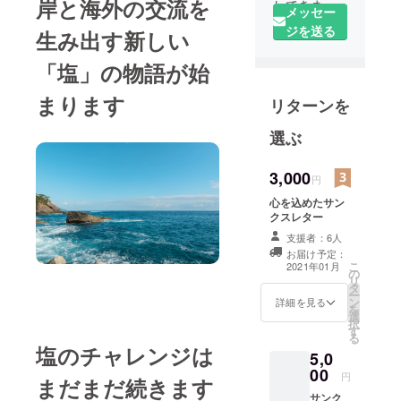
岸と海外の交流を
してきまし
メッセー
た。まった
ジを送る
生み出す新しい
く知り合い
のいない東
「塩」の物語が始
北に来て、
まります
リターンを
いつのまに
か8年半が経
選ぶ
ちました。
コロナ禍で
3,000
円
県外移動が
しづらくな
心を込めたサン
クスレター
り、改めて
支援者：6人
三陸を生き
お届け予定：
る日々を過
こ
2021年01月
の
ごしてきま
リ
タ
ー
した。まだ
ン
詳細を見る
を
選
まだ知らな
択
す
る
い三陸があ
塩のチャレンジは
5,0
りました。
00
円
はじめての
まだまだ続きます
サンク
わかめ作