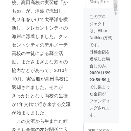
前高田
ター＆
ン
校、高田高校の実習船「か
詳細を見る
を
でつく
箸置き
選
択
られた
もめ」が、津波で流出し、
（5セッ
す
る
塩
ト）
このプロ
丸２年をかけて太平洋を横
「かも
ジェクト
め号」
断し、クレセントシティの
をモ
は、All-or-
チーフ
海岸に漂着しました。クレ
Nothing方式
にした
絵本
セントシティのデルノーテ
です。
『いつ
目標金額を
高校の生徒による募金活
までも
ともだ
達成した場
動、またさまざまな方々の
ちでい
合にのみ、
よう
協力などがあって、2013年
ね』
2020/11/29
10月、実習船が高田高校に
23:59:59
ま
でに集まっ
返却されました。それが
た金額が
きっかけとなり両校の生徒
ファンディ
が1年交代で行き来する交流
ングされま
が始まりました。
す。
この交流から生まれた絆
をまち全体の友好関係に広
支援に関するよ