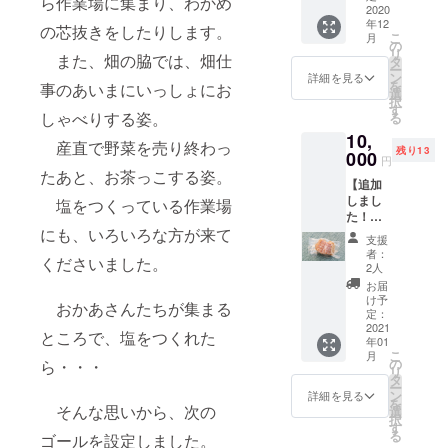
ら作業場に集まり、わかめ
前高田
2020
いて、ハー
年12
のホヤ
の芯抜きをしたりします。
ブソルトを
こ
月
塩＋塩
の
リ
ふる、とい
食べ比
また、畑の脇では、畑仕
タ
ー
べセッ
うシンプル
ン
詳細を見る
を
事のあいまにいっしょにお
ト
選
な食べ方に
択
す
しゃべりする姿。
る
はまってい
10,
ます。三陸
産直で野菜を売り終わっ
残り13
000
円
ならではの
たあと、お茶っこする姿。
【追加
ハーブソル
しまし
塩をつくっている作業場
トもいつか
た！】
つくれた
サンク
にも、いろいろな方が来て
支援
スレ
ら。。。
者：
くださいました。
ター ク
2人
レセン
お届
トシ
け予
おかあさんたちが集まる
ティ用
定：
と同じ
2021
ところで、塩をつくれた
年01
塩で仕
こ
月
込んだ
の
ら・・・
リ
手づく
タ
ー
りハム
ン
詳細を見る
を
（250g
そんな思いから、次の
選
択
×2） 陸
す
る
ゴールを設定しました。
前高田