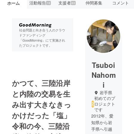
活動報告
支援者
仲間募集
コメント
ホーム
18
63
社会問題と向き合う人のクラウ
ドファンディング
「GoodMorning」にて実施され
たプロジェクトです。
Tsuboi
Nahom
かつて、三陸沿岸
i
と内陸の交易を生
岩手県
初めてのプ
み出す大きなきっ
ロジェクト
です
かけだった「塩」
2012年、愛
知県から岩
令和の今、三陸沿
手県へ引越