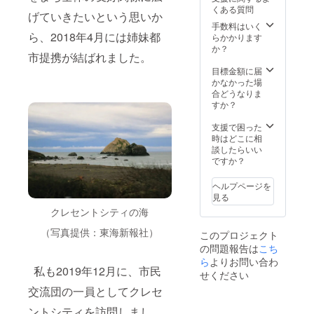
くある質問
げていきたいという思いか
手数料はいく
ら、2018年4月には姉妹都
らかかります
か？
市提携が結ばれました。
目標金額に届
かなかった場
合どうなりま
すか？
支援で困った
時はどこに相
談したらいい
ですか？
ヘルプページを
見る
クレセントシティの海
（写真提供：東海新報社）
このプロジェクト
の問題報告は
こち
ら
よりお問い合わ
私も2019年12月に、市民
せください
交流団の一員としてクレセ
ントシティを訪問しまし