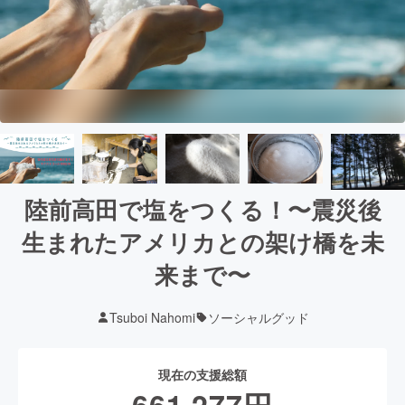
陸前高田で塩をつくる！〜震災後
生まれたアメリカとの架け橋を未
来まで〜
Tsuboi Nahomi
ソーシャルグッド
現在の支援総額
661,277
円