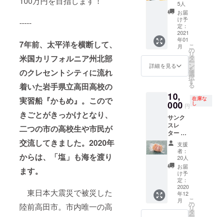
100万円を目指します！
塩＋塩
5人
食べ比
お届
べセッ
け予
-----
ト 高田
定：
高校で
2021
年01
つくら
7年前、太平洋を横断して、
こ
月
れてい
の
リ
る缶詰
米国カリフォルニア州北部
タ
ー
（３種
ン
詳細を見る
を
のクレセントシティに流れ
類） 村
選
択
上栄二
す
る
着いた岩手県立高田高校の
さんの
10,
わかめ
在庫な
実習船『かもめ』。こので
（陸前
000
し
円
高田
きごとがきっかけとなり、
サンク
産） ク
スレ
レセン
二つの市の高校生や市民が
ター ク
トシ
レセン
ティ用
交流してきました。2020年
支援
トシ
と同じ
者：
からは、「塩」も海を渡り
ティ用
塩で仕
20人
と同じ
込んだ
お届
ます。
塩で仕
ハム
け予
込んだ
（250g
定：
手づく
2020
） 村上
東日本大震災で被災した
年12
りハム
製材所
こ
月
（250g
の木製
の
陸前高田市。市内唯一の高
リ
×2） 陸
コース
タ
ー