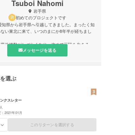
Tsuboi Nahomi
岩手県
初めてのプロジェクトです
、愛知県から岩手県へ引越してきました。まったく知
いない東北に来て、いつのまにか8年半が経ちまし
で県外移動がしづらくなり、改めて三陸を生きる
メッセージを送る
ごしてきました。まだまだ知らない三陸がありまし
のわかめ作業。想像していたより何倍も大変な作業
そして、8年経ち、ケセン語には慣れたつもりでし
を選ぶ
ったく聞き取れないお母さんたちのネイティブ会
畑からいただいてきた野菜たち。焼いて、ハーブソ
る、というシンプルな食べ方にはまっています。三
ンクスレター
はのハーブソルトもいつかつくれたら。。。
人
：2021年01月
このリターンを選択する
る