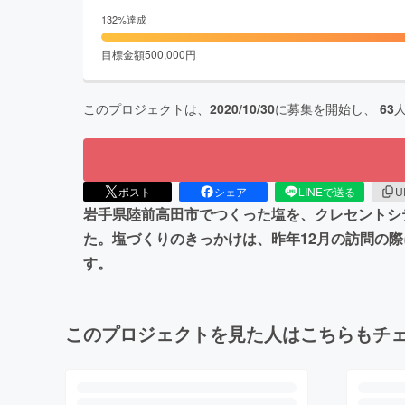
132
%達成
目標金額
500,000
円
このプロジェクトは、
2020/10/30
に募集を開始し、
63
ポスト
シェア
LINEで送る
U
岩手県陸前高田市でつくった塩を、クレセントシ
た。塩づくりのきっかけは、昨年12月の訪問の
す。
このプロジェクトを見た人はこちらもチ