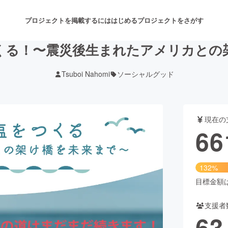
プロジェクトを掲載するには
はじめる
プロジェクトをさがす
くる！〜震災後生まれたアメリカとの
Tsuboi Nahomi
ソーシャルグッド
注目のリターン
注目の新着プロジェクト
募集終了が近いプロジェクト
も
現在の
音楽
舞台・パフォーマンス
66
ゲーム・サービス開発
フード・飲食店
132%
書籍・雑誌出版
アニメ・漫画
目標金額は5
支援者
チャレンジ
ビューティー・ヘルスケ
63