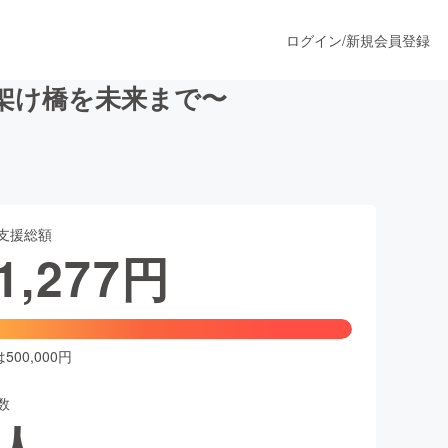
ログイン
/
新規会員登録
架け橋を未来まで〜
うすぐ公開されます
支援総額
プロダクト
1,277
円
ファッション
スポーツ
00,000円
数
ア
ソーシャルグッド
人