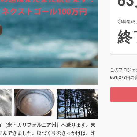
募集終
CAMPFIRE for Social Good
CAMPFIRE Creation
終
CAMPFIREふるさと納税
machi-ya
コミュニティ
このプロジェ
661,277
円の
ィ（米・カリフォルニア州）へ送ります。東
結んできました。塩づくりのきっかけは、昨