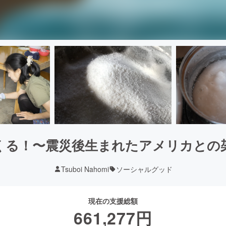
くる！〜震災後生まれたアメリカとの
Tsuboi Nahomi
ソーシャルグッド
現在の支援総額
661,277
円