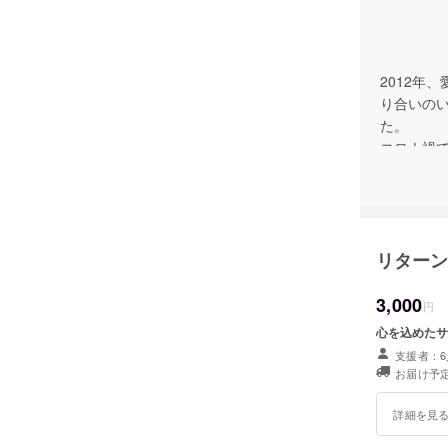
2012年
り合いの
た。
コロナ禍
日々を過
た。
はじめて
でした。
リターン
たが、ま
話。
そして、
3,000
円
ルトをふ
心を込めたサ
陸ならで
支援者：6
お届け予定
詳細を見