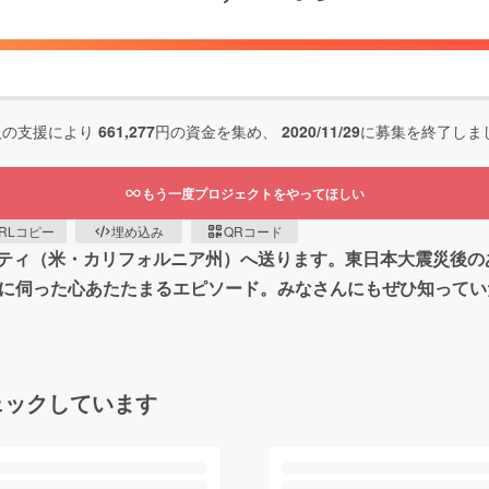
人の支援により
661,277
円の資金を集め、
2020/11/29
に募集を終了しま
もう一度プロジェクトをやってほしい
RLコピー
埋め込み
QRコード
ティ（米・カリフォルニア州）へ送ります。東日本大震災後の
際に伺った心あたたまるエピソード。みなさんにもぜひ知って
ェックしています