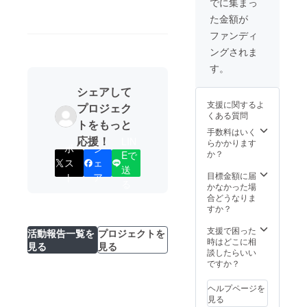
でに集まっ
です。
た金額が
ファンディ
ングされま
す。
シェアして
支援に関するよ
プロジェク
くある質問
トをもっと
手数料はいく
応援！
LIN
らかかります
ポ
シ
か？
Eで
ス
ェ
送
目標金額に届
ト
ア
る
かなかった場
合どうなりま
すか？
支援で困った
活動報告一覧を
プロジェクトを
時はどこに相
見る
見る
談したらいい
ですか？
ヘルプページを
見る