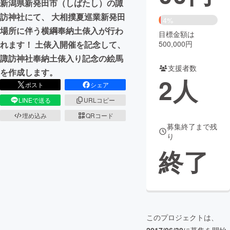
新潟県新発田市（しばたし）の諏
訪神社にて、 大相撲夏巡業新発田
まちづくり・地域活性化
4%
場所に伴う横綱奉納土俵入が行わ
目標金額は
500,000円
れます！ 土俵入開催を記念して、
CAMPFIRE for Social Good
CAMPFIRE Creation
諏訪神社奉納土俵入り記念の絵馬
CAMPFIREふるさと納税
machi-ya
コミュニティ
支援者数
を作成します。
2
人
ポスト
シェア
LINEで送る
URLコピー
埋め込み
QRコード
募集終了まで残
り
終了
このプロジェクトは、