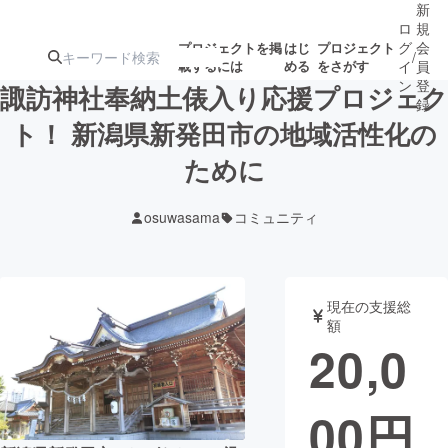
新
ロ
規
グ
会
プロジェクトを掲
はじ
プロジェクト
/
載するには
める
をさがす
イ
員
ン
登
諏訪神社奉納土俵入り応援プロジェク
録
ト！ 新潟県新発田市の地域活性化の
ために
人気のプロ
注目のリ
注目の新着プロ
募集終了が近いプ
もうすぐ公開
ジェクト
ターン
ジェクト
ロジェクト
されます
osuwasama
コミュニティ
アート・写真
音楽
現在の支援総
テクノロジー・ガジェット
ゲーム・サ
額
20,0
映像・映画
書籍・雑誌
00
円
ビジネス・起業
チャレンジ