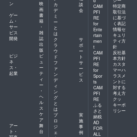
シー
d
ン
映
カ
談
特定商
CAM
画
デ
会
取引法
PFI
ゲー
書
ミ
に基づ
RE
ム・
籍
ー
く表記
for
サー
・
と
情報セ
Ente
ビス
雑
は
キュリ
rtain
開発
誌
ク
サ
ティ方
men
出
ラ
ポ
針
t
版
ウ
ー
反社基
CAM
ビジ
ビ
ド
ト
本方針
PFI
ネ
ュ
フ
サ
カスタ
RE
ス・
ー
ァ
ー
マーハ
for
起業
テ
ン
ビ
ラスメ
Spor
ィ
デ
ス
ントに
ts
ー
ィ
対する
CAM
・
ン
考え方
PFI
ヘ
グ
クッ
RE
ル
と
キーポ
ふる
ス
は
リシー
さと
ケ
プ
実
納税
ア
ロ
施
AD
アー
舞
ジ
事
FOR
ト・
台
ェ
例
ALL