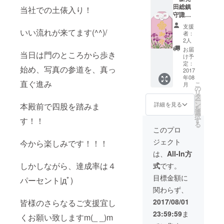
田総鎮
当社での土俵入り！
守諏訪
神社奉
支援
納土俵
いい流れが来てます(^^)/
者：
入り記
2人
念絵馬
お届
当日は門のところから歩き
× 1 奉納
け予
土俵入
定：
始め、写真の参道を、真っ
を記念
2017
年08
した、
直ぐ進み
こ
月
限定の
の
リ
絵馬で
タ
ー
す ・新
ン
詳細を見る
本殿前で四股を踏みま
を
発田総
選
択
鎮守諏
す！！
す
る
訪神社
このプロ
のあや
ジェクト
今から楽しみです！！！
め柄の
お守り×
は、
All-In方
１ 新発
しかしながら、達成率は４
式
です。
田市を
代表す
目標金額に
パーセント|дﾟ)
る花で
関わらず、
もある
あやめ
2017/08/01
皆様のさらなるご支援宜し
の柄を
23:59:59
ま
施した
くお願い致しますm(_ _)m
お守り