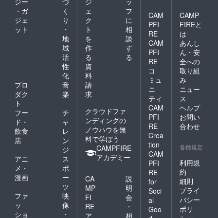
ジー
づ
ジ
ッ
・ガ
く
ェ
フ
CAM
CAMP
ジェ
り
ク
に
PFI
FIREと
ット
・
ト
相
RE
は
地
を
談
CAM
あんし
域
作
す
PFI
ん・安
活
る
る
RE
全への
性
資
コ
取り組
化
料
ミュ
み
プロ
音
請
ニ
ニュー
ダク
楽
求
ティ
ス
ト
CAM
ヘルプ
クラウドファ
フー
チ
PFI
お問い
ンディングの
ド・
ャ
RE
合わせ
ノウハウを無
飲食
レ
Crea
料で学ぼう
店
ン
tion
各種規定
CAMPFIRE
ジ
CAM
アカデミー
アニ
ス
利用規
PFI
メ・
ポ
約
RE
漫画
ー
CA
説
細則
for
ツ
MP
明
プライ
Soci
ファ
映
FI
会
バシー
al
ッ
像
RE
・
ポリ
Goo
ショ
・
ア
相