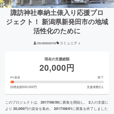
諏訪神社奉納土俵入り応援プロ
ジェクト！ 新潟県新発田市の地域
活性化のために
osuwasama
コミュニティ
現在の支援総額
20,000
円
終了
4
%達成
目標金額
500,000
円
支援者数
2
人
このプロジェクトは、
2017/06/30
に募集を開始し、
2
人の支援に
より
20,000
円の資金を集め、
2017/08/01
に募集を終了しました