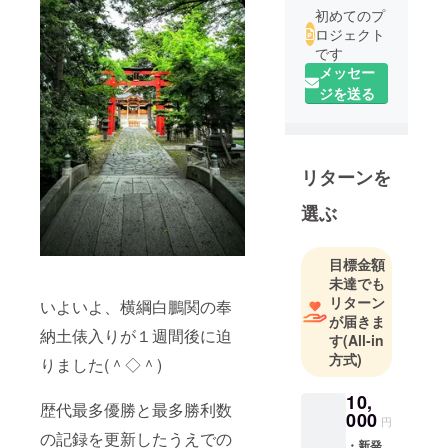
初めてのプ
ロジェクト
です
メッセー
ジを送る
リターンを
選ぶ
目標金額
未達でも
リターン
いよいよ、横綱白鵬関の奉
が届きま
納土俵入りが１週間後に迫
す
(All-in
方式)
りました(＾◇＾)
10,
歴代最多優勝と最多勝利数
000
円
の記録を更新したうえでの
・新発