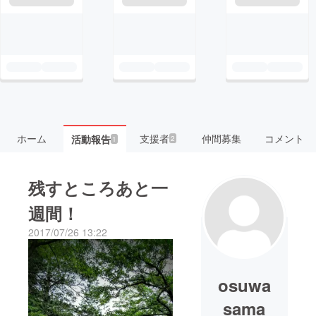
ホーム
支援者
仲間募集
コメント
活動報告
2
1
残すところあと一
週間！
2017/07/26 13:22
osuwa
sama