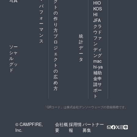
写真
・
ク
HIO
パ
ト
KOS
フ
の
HI
ォ
作
JFA
ー
り
クラ
マ
方
ウド
ン
プ
統
ファ
ス
ロ
計
ン
ソー
ジ
デ
ディ
シャ
ェ
ー
ング
ル
ク
タ
mac
グッ
ト
hi-ya
ド
の
補助
広
金申
め
請サ
方
ポー
ト
「QRコード」は株式会社デンソーウェーブの登録商標です。
© CAMPFIRE,
会社概
採用情
パートナー
Inc.
要
報
募集