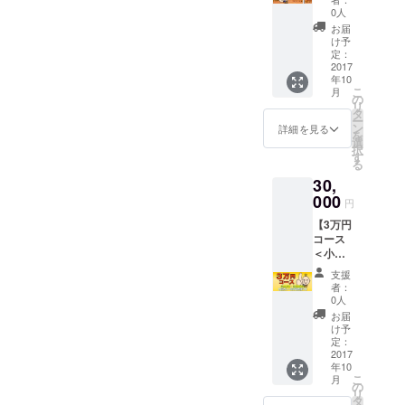
ス＞】
が必要
デザイ
0人
（古河
＞ ◆七
ン バン
お届
市在住
福カ
ダナ×1
け予
または
レー＜
定：
枚
近隣の
2017
化粧箱
年10
方にオ
入り＞
こ
月
スス
×12食
の
リ
メ） ◆
◆地カ
タ
ー
感謝の
レー家
ン
詳細を見る
を
メール
送料無
選
択
◆SNS
料券＜
す
る
にお名
有効期
30,
前掲載
間2017
＜希望
000
年12月
円
者のみ
31日ま
【3万円
＞ ◆七
で＞ ◆
コース
福カ
商品
＜小売
レーめ
ページ
店舗・
ん×ゆき
に販売
支援
法人様
とのく
店名・
者：
向け
んLINE
リンク
0人
＞】 ◆
スタン
掲載
お届
感謝の
プ＜ご
け予
メール
希望の
定：
◆SNS
2017
方は七
年10
にお名
福カ
こ
月
前掲載
レーア
の
リ
＜希望
カウン
タ