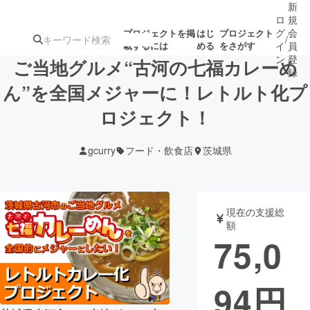
新
ロ
規
グ
会
プロジェクトを掲
はじ
プロジェクト
/
載するには
める
をさがす
イ
員
ン
登
ご当地グルメ“古河の七福カレーめ
録
ん”を全国メジャーに！レトルト化プ
ロジェクト！
人気のプロ
注目のリ
注目の新着プロ
募集終了が近いプ
もうすぐ公開
ジェクト
ターン
ジェクト
ロジェクト
されます
gcurry
フード・飲食店
茨城県
アート・写真
音楽
現在の支援総
テクノロジー・ガジェット
ゲーム・サ
額
75,0
映像・映画
書籍・雑誌
94
円
ビジネス・起業
チャレンジ