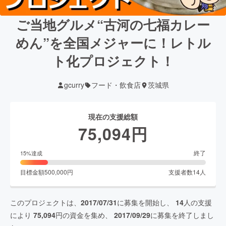
ご当地グルメ“古河の七福カレー
めん”を全国メジャーに！レトル
ト化プロジェクト！
gcurry
フード・飲食店
茨城県
現在の支援総額
75,094
円
終了
15
%達成
目標金額
500,000
円
支援者数
14
人
このプロジェクトは、
2017/07/31
に募集を開始し、
14
人の支援
により
75,094
円の資金を集め、
2017/09/29
に募集を終了しまし