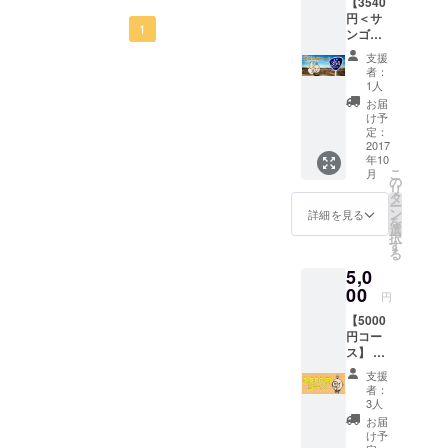
【3540
福カ
円＜サ
レーア
1
ンゴー
カウン
ヨン
トに友
支援
コース
達登録
者：
＞】
が必要
1人
（古河
＞ ◆七
お届
市在住
福カ
け予
または
レー＜
定：
近隣の
2017
化粧箱
年10
方にオ
なし＞
こ
月
スス
×3食
の
リ
メ） ◆
タ
ー
感謝の
ン
詳細を見る
を
メール
選
択
◆SNS
す
る
にお名
5,0
前掲載
＜希望
00
円
者のみ
【5000
＞ ◆七
円コー
福カ
ス】 ◆
レーめ
感謝の
ん×ゆき
支援
メール
とのく
者：
◆SNS
んLINE
3人
にお名
スタン
お届
前掲載
プ＜ご
け予