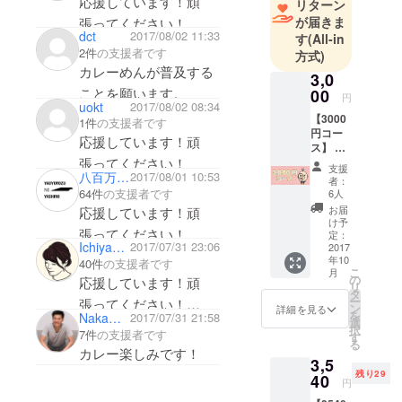
応援しています！頑
リターン
年）は、AIを
が届きま
張ってください！
活用した動
dct
2017/08/02 11:33
す
(All-in
画制作など
2件
の支援者です
方式)
で生活して
カレーめんが普及する
3,0
います。
ことを願います。
00
円
uokt
2017/08/02 08:34
【3000
1件
の支援者です
円コー
応援しています！頑
ス】 ◆
張ってください！
感謝の
支援
八百万ノ社
2017/08/01 10:53
メール
者：
◆SNS
64件
の支援者です
6人
にお名
お届
応援しています！頑
前掲載
け予
張ってください！
＜希望
定：
Ichiyama Erika
2017/07/31 23:06
者のみ
2017
年10
＞ ◆七
40件
の支援者です
こ
月
福カ
の
応援しています！頑
リ
レーめ
タ
ー
張ってください！
ん×ゆき
ン
詳細を見る
を
Nakamura Daiki
2017/07/31 21:58
とのく
選
レトルトカレーは、
択
7件
の支援者です
んLINE
す
る
キャンプに最適です＾
スタン
カレー楽しみです！
3,5
プ＜ご
＾
残り29
希望の
40
円
方は七