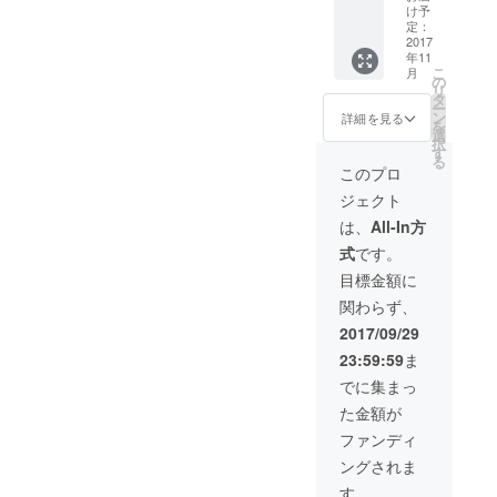
トに友
パッ
け予
達登録
ケージ
定：
が必要
＞】 ◆
2017
年11
＞ ◆関
感謝の
こ
月
東圏で
メール
の
リ
あれ
◆SNS
タ
ー
ば、ゆ
にお名
ン
詳細を見る
を
きとの
前掲載
選
択
くんが
＜希望
す
る
出張し
者のみ
このプロ
て１日
＞ ◆七
ジェクト
イベン
福カ
トに参
レーめ
は、
All-In方
加しま
ん×ゆき
式
です。
す！＜
とのく
個人・
んLINE
目標金額に
企業問
スタン
関わらず、
わす＞
プ＜ご
※イベン
希望の
2017/09/29
ト内容
方は七
23:59:59
ま
によっ
福カ
ては参
レーア
でに集まっ
加でき
カウン
た金額が
ない場
トに友
合がご
達登録
ファンディ
ざいま
が必要
ングされま
すの
＞ ◆七
で、リ
福カ
す。