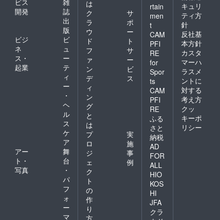
ビス
雑
は
キュリ
rtain
開発
誌
ク
サ
ティ方
men
出
ラ
ポ
針
t
版
ウ
ー
反社基
CAM
ビジ
ビ
ド
ト
本方針
PFI
ネ
ュ
フ
サ
カスタ
RE
ス・
ー
ァ
ー
マーハ
for
起業
テ
ン
ビ
ラスメ
Spor
ィ
デ
ス
ントに
ts
ー
ィ
対する
CAM
・
ン
考え方
PFI
ヘ
グ
クッ
RE
ル
と
キーポ
ふる
ス
は
リシー
さと
ケ
プ
実
納税
ア
ロ
施
AD
アー
舞
ジ
事
FOR
ト・
台
ェ
例
ALL
写真
・
ク
HIO
パ
ト
KOS
フ
の
HI
ォ
作
JFA
ー
り
クラ
マ
方