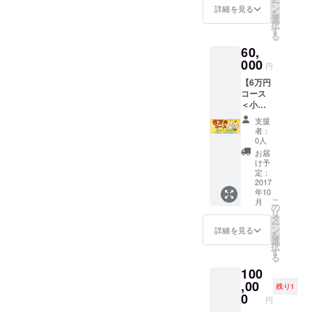
ー
者のみ
トに友
ン
詳細を見る
を
＞ ◆七
達登録
選
択
福カ
が必要
す
る
レーめ
＞ ◆七
60,
ん×ゆき
福カ
とのく
000
レー＜
円
んLINE
化粧箱
【6万円
スタン
入り＞
コース
プ＜ご
×15食
＜小売
希望の
◆地カ
店舗・
方は七
レー家
支援
法人様
福カ
送料無
者：
向け
レーア
料券＜
0人
＞】 ◆
カウン
有効期
お届
感謝の
トに友
間2017
け予
メール
達登録
定：
年12月
◆SNS
2017
が必要
31日ま
年10
にお名
＞ ◆七
で＞ ◆
こ
月
前掲載
福カ
の
古河の
リ
＜希望
レー＜
タ
七福カ
ー
者のみ
化粧箱
ン
レーめ
詳細を見る
を
＞ ◆七
入り＞
選
ん商品
択
福カ
×60食
す
券
る
レーめ
◆商品
（1000
100
ん×ゆき
ページ
円分
とのく
,00
に販売
（500円
残り1
んLINE
店名・
0
券
円
スタン
リンク
×2）：