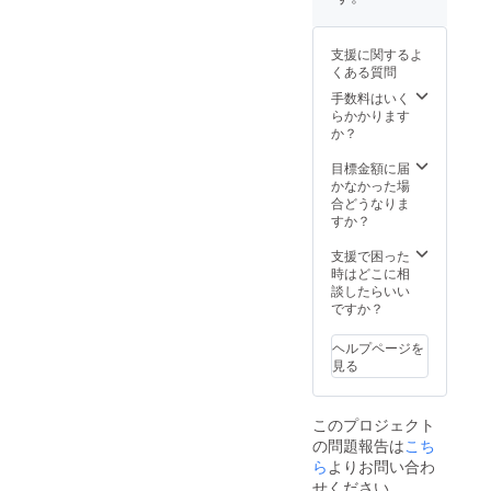
ターン
レーの
を入れ
パッ
る前に
ケージ
支援に関するよ
予めお
をあな
くある質問
問い合
た好み
わせく
にリデ
手数料はいく
ださ
ザイン
らかかります
い。
して
か？
1000個
納品！
目標金額に届
※一部改
かなかった場
変不可
合どうなりま
の箇所
すか？
がござ
いま
支援で困った
す。ご
時はどこに相
入金前
談したらいい
にご相
ですか？
談くだ
さい。
ヘルプページを
◆商品
見る
ページ
に販売
店名・
このプロジェクト
リンク
の問題報告は
こち
掲載 ◆
先行販
ら
よりお問い合わ
売権
せください