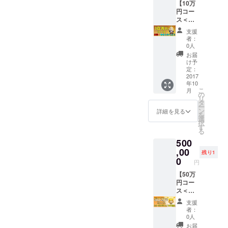
プ＜ご
【10万
掲載 ◆
有効期
希望の
円コー
先行販
間2018
方は七
ス＜出
売権
年3月30
福カ
張！ゆ
日まで
支援
レーア
きとの
＞※古河
者：
カウン
くん
市内七
0人
トに友
コース
福カ
お届
達登録
＞】 ◆
レー提
け予
が必要
感謝の
定：
供の飲
＞ ◆七
メール
2017
食店の
年10
福カ
◆SNS
み有効
こ
月
レー＜
にお名
の
◆七福
リ
化粧箱
前掲載
タ
カレー
ー
なし＞
＜希望
ン
めん特
詳細を見る
を
×3食 ◆
者のみ
選
製デザ
択
七福カ
＞ ◆七
す
イン バ
る
レー＜
福カ
ンダナ
500
化粧箱
レーめ
×1枚 ◆
入り＞
ん×ゆき
,00
商品
残り1
×120食
とのく
0
ページ
円
◆商品
んLINE
に販売
ページ
スタン
【50万
店名・
に販売
プ＜ご
円コー
リンク
店名・
希望の
ス＜あ
掲載 ◆
リンク
方は七
なた好
先行販
支援
掲載 ◆
福カ
みの七
売権
者：
先行販
レーア
福カ
0人
売権
カウン
レー
お届