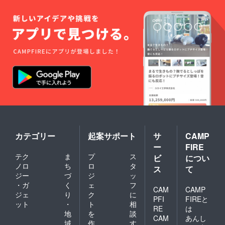
カテゴリー
起案サポート
サ
CAMP
ー
FIRE
テク
ま
プ
ス
ビ
につい
ノロ
ち
ロ
タ
ス
て
ジー
づ
ジ
ッ
・ガ
く
ェ
フ
CAM
CAMP
ジェ
り
ク
に
PFI
FIREと
ット
・
ト
相
RE
は
地
を
談
CAM
あんし
域
作
す