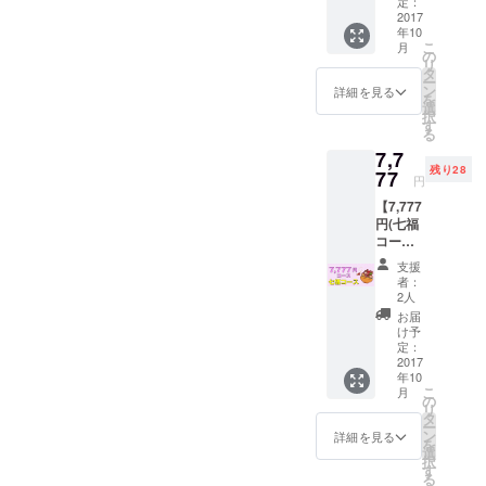
＜希望
希望の
定：
者のみ
2017
方は七
年10
＞ ◆七
福カ
こ
月
福カ
レーア
の
リ
レーめ
カウン
タ
ー
ん×ゆき
トに友
ン
詳細を見る
を
とのく
達登録
選
択
んLINE
が必要
す
る
スタン
＞ ◆七
7,7
プ＜ご
福カ
残り28
希望の
77
レー＜
円
方は七
化粧箱
【7,777
福カ
なし＞
円(七福
レーア
×3食 ◆
コー
カウン
地カ
ス)】 ◆
トに友
レー家
支援
感謝の
達登録
送料無
者：
メール
が必要
料券＜
2人
◆SNS
＞ ◆七
有効期
お届
にお名
福カ
間2017
け予
前掲載
レー＜
定：
年12月
＜希望
2017
化粧箱
31日ま
年10
者のみ
なし＞
で＞ ◆
こ
月
＞ ◆七
×5食 ◆
の
古河の
リ
福カ
地カ
タ
七福カ
ー
レーめ
レー家
ン
レーめ
詳細を見る
を
ん×ゆき
送料無
選
ん商品
択
とのく
料券＜
す
券
る
んLINE