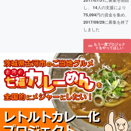
2017/07/31
に募集を開始
し、
14
人の支援により
75,094
円の資金を集め、
2017/09/29
に募集を終了
しました
もう一度プロジェク
トをやってほしい