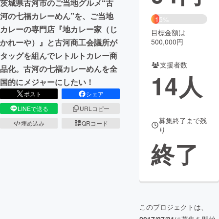
茨城県古河市のご当地グルメ“古
河の七福カレーめん”を、ご当地
まちづくり・地域活性化
15%
カレーの専門店『地カレー家（じ
目標金額は
500,000円
かれーや）』と古河商工会議所が
CAMPFIRE for Social Good
CAMPFIRE Creation
タッグを組んでレトルトカレー商
CAMPFIREふるさと納税
machi-ya
コミュニティ
支援者数
品化。古河の七福カレーめんを全
14
人
国的にメジャーにしたい！
ポスト
シェア
LINEで送る
URLコピー
募集終了まで残
埋め込み
QRコード
り
終了
このプロジェクトは、