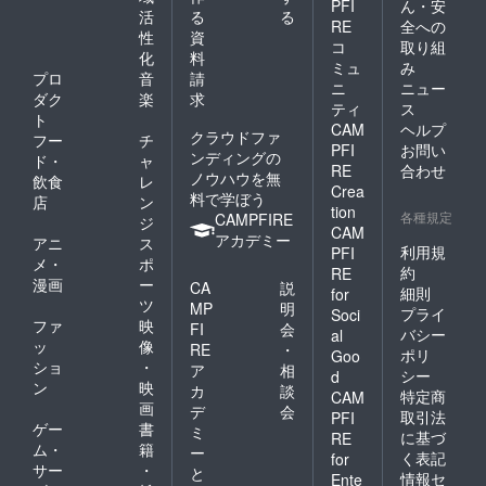
PFI
ん・安
活
る
る
RE
全への
性
資
コ
取り組
化
料
ミュ
み
プロ
音
請
ニ
ニュー
ダク
楽
求
ティ
ス
ト
CAM
ヘルプ
クラウドファ
フー
チ
PFI
お問い
ンディングの
ド・
ャ
RE
合わせ
ノウハウを無
飲食
レ
Crea
料で学ぼう
店
ン
tion
各種規定
CAMPFIRE
ジ
CAM
アカデミー
アニ
ス
利用規
PFI
メ・
ポ
約
RE
漫画
ー
CA
説
細則
for
ツ
MP
明
プライ
Soci
ファ
映
FI
会
バシー
al
ッ
像
RE
・
ポリ
Goo
ショ
・
ア
相
シー
d
ン
映
カ
談
特定商
CAM
画
デ
会
取引法
PFI
ゲー
書
ミ
に基づ
RE
ム・
籍
ー
く表記
for
サー
・
と
情報セ
Ente