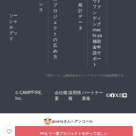
ウド
ン
プ
統
ファ
ス
ロ
計
ン
ソー
ジ
デ
ディ
シャ
ェ
ー
ング
ル
ク
タ
mac
グッ
ト
hi-ya
ド
の
補助
広
金申
め
請サ
方
ポー
ト
「QRコード」は株式会社デンソーウェーブの登録商標です。
© CAMPFIRE,
会社概
採用情
パートナー
Inc.
要
報
募集
gcurry
さんへアンコール
もう一度プロジェクトをやってほしい