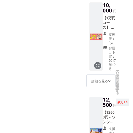
有効期
（1000
10,
スタン
間2017
円分
プ＜ご
000
年12月
（500円
円
希望の
31日ま
券
【1万円
方は七
で＞
×2）：
コー
福カ
有効期
ス】 ◆
レーア
間2018
感謝の
カウン
年3月30
支援
メール
トに友
日まで
者：
◆SNS
達登録
2人
＞※古河
にお名
が必要
市内七
お届
前掲載
＞ ◆七
け予
福カ
＜希望
福カ
定：
レー提
者のみ
2017
レー＜
供の飲
年10
＞ ◆七
化粧箱
食店の
こ
月
福カ
なし＞
の
み有効
リ
レーめ
×7食 ◆
タ
ー
ん×ゆき
地カ
ン
詳細を見る
を
とのく
レー家
選
択
んLINE
送料無
す
る
スタン
料券＜
12,
プ＜ご
有効期
残り20
希望の
500
間2017
円
方は七
年12月
【1250
福カ
31日ま
0円＜ワ
レーア
で＞ ◆
ンツー
カウン
七福カ
ファイ
トに友
レーめ
支援
ブコー
達登録
ん特製
者：