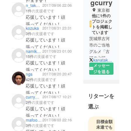
gcurry
だきます！
n_takeuchi
2017/09/06 22:06
東京都
1件
の支援者です
他に1件の
応援しています！頑
プロジェク
張ってください！
トを掲載し
kozuka
2017/08/31 23:31
ています
3件
の支援者です
茨城県古河
応援しています！頑
市のご当地
張ってください！
namikatapurannin
2017/08/23 01:00
グルメ「古
15件
の支援者です
河の七福カ
kanataku91
応援しています！頑
レーめん」
メッセー
張ってください！
をフィー
ジを送る
ngs
2017/08/20 20:47
チャーした
42件
の支援者です
レトルトカ
応援しています！頑
レー『古河
張ってください！
リターンを
の七福カ
curryMEN
2017/08/17 10:21
2件
の支援者です
レー』を企
選ぶ
応援しています！頑
画・製作・
張ってください！
販売してお
mafootbag
2017/08/03 22:16
目標金額
りました。
3件
の支援者です
未達でも
現在（2026