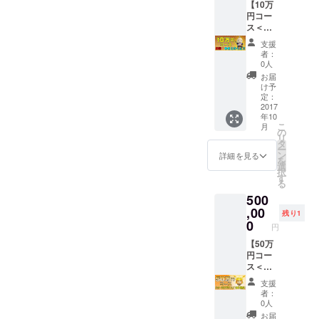
プ＜ご
【10万
掲載 ◆
有効期
希望の
円コー
先行販
間2018
方は七
ス＜出
売権
年3月30
福カ
張！ゆ
日まで
支援
レーア
きとの
＞※古河
者：
カウン
くん
市内七
0人
トに友
コース
福カ
お届
達登録
＞】 ◆
レー提
け予
が必要
感謝の
定：
供の飲
＞ ◆七
メール
2017
食店の
年10
福カ
◆SNS
み有効
こ
月
レー＜
にお名
の
◆七福
リ
化粧箱
前掲載
タ
カレー
ー
なし＞
＜希望
ン
めん特
詳細を見る
を
×3食 ◆
者のみ
選
製デザ
択
七福カ
＞ ◆七
す
イン バ
る
レー＜
福カ
ンダナ
500
化粧箱
レーめ
×1枚 ◆
入り＞
ん×ゆき
,00
商品
残り1
×120食
とのく
0
ページ
円
◆商品
んLINE
に販売
ページ
スタン
【50万
店名・
に販売
プ＜ご
円コー
リンク
店名・
希望の
ス＜あ
掲載 ◆
リンク
方は七
なた好
先行販
支援
掲載 ◆
福カ
みの七
売権
者：
先行販
レーア
福カ
0人
売権
カウン
レー
お届