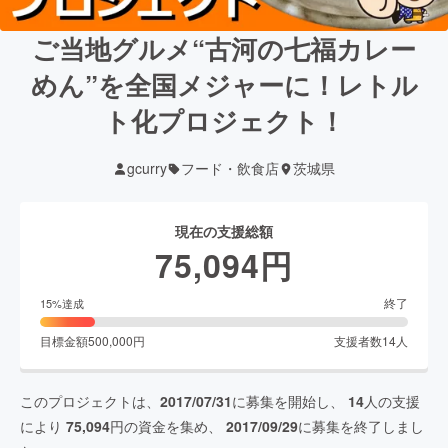
ご当地グルメ“古河の七福カレー
めん”を全国メジャーに！レトル
ト化プロジェクト！
gcurry
フード・飲食店
茨城県
現在の支援総額
75,094
円
終了
15
%達成
目標金額
500,000
円
支援者数
14
人
このプロジェクトは、
2017/07/31
に募集を開始し、
14
人の支援
により
75,094
円の資金を集め、
2017/09/29
に募集を終了しまし