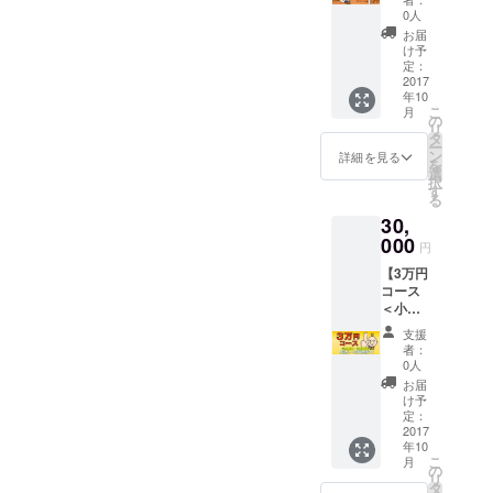
ス＞】
が必要
デザイ
0人
（古河
＞ ◆七
ン バン
お届
市在住
福カ
ダナ×1
け予
または
レー＜
定：
枚
近隣の
2017
化粧箱
年10
方にオ
入り＞
こ
月
スス
×12食
の
リ
メ） ◆
◆地カ
タ
ー
感謝の
レー家
ン
詳細を見る
を
メール
送料無
選
択
◆SNS
料券＜
す
る
にお名
有効期
30,
前掲載
間2017
＜希望
000
年12月
円
者のみ
31日ま
【3万円
＞ ◆七
で＞ ◆
コース
福カ
商品
＜小売
レーめ
ページ
店舗・
ん×ゆき
に販売
支援
法人様
とのく
店名・
者：
向け
んLINE
リンク
0人
＞】 ◆
スタン
掲載
お届
感謝の
プ＜ご
け予
メール
希望の
定：
◆SNS
2017
方は七
年10
にお名
福カ
こ
月
前掲載
レーア
の
リ
＜希望
カウン
タ