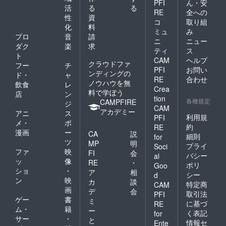
PFI
ん・安
活
る
る
RE
全への
性
資
コ
取り組
化
料
ミュ
み
プロ
音
請
ニ
ニュー
ダク
楽
求
ティ
ス
ト
CAM
ヘルプ
クラウドファ
フー
チ
PFI
お問い
ンディングの
ド・
ャ
RE
合わせ
ノウハウを無
飲食
レ
Crea
料で学ぼう
店
ン
tion
各種規定
CAMPFIRE
ジ
CAM
アカデミー
アニ
ス
利用規
PFI
メ・
ポ
約
RE
漫画
ー
CA
説
細則
for
ツ
MP
明
プライ
Soci
ファ
映
FI
会
バシー
al
ッ
像
RE
・
ポリ
Goo
ショ
・
ア
相
シー
d
ン
映
カ
談
特定商
CAM
画
デ
会
取引法
PFI
ゲー
書
ミ
に基づ
RE
ム・
籍
ー
く表記
for
サー
・
と
情報セ
Ente