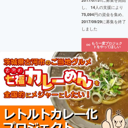
2017/07/31
に募集を開始
し、
14
人の支援により
75,094
円の資金を集め、
2017/09/29
に募集を終了
しました
もう一度プロジェク
トをやってほしい