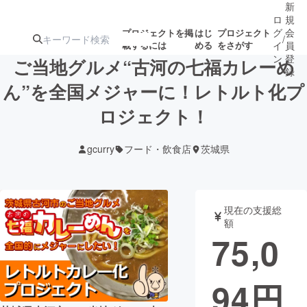
新
ロ
規
グ
会
プロジェクトを掲
はじ
プロジェクト
/
載するには
める
をさがす
イ
員
ン
登
ご当地グルメ“古河の七福カレーめ
録
ん”を全国メジャーに！レトルト化プ
ロジェクト！
人気のプロ
注目のリ
注目の新着プロ
募集終了が近いプ
もうすぐ公開
ジェクト
ターン
ジェクト
ロジェクト
されます
gcurry
フード・飲食店
茨城県
アート・写真
音楽
現在の支援総
テクノロジー・ガジェット
ゲーム・サ
額
75,0
映像・映画
書籍・雑誌
94
円
ビジネス・起業
チャレンジ