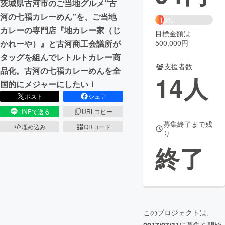
茨城県古河市のご当地グルメ“古
河の七福カレーめん”を、ご当地
まちづくり・地域活性化
15%
カレーの専門店『地カレー家（じ
目標金額は
500,000円
かれーや）』と古河商工会議所が
CAMPFIRE for Social Good
CAMPFIRE Creation
タッグを組んでレトルトカレー商
CAMPFIREふるさと納税
machi-ya
コミュニティ
支援者数
品化。古河の七福カレーめんを全
14
人
国的にメジャーにしたい！
ポスト
シェア
LINEで送る
URLコピー
募集終了まで残
埋め込み
QRコード
り
終了
このプロジェクトは、