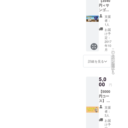
【3540
福カ
円＜サ
レーア
ンゴー
カウン
ヨン
トに友
支援
コース
達登録
者：
＞】
が必要
1人
（古河
＞ ◆七
お届
市在住
福カ
け予
または
レー＜
定：
近隣の
2017
化粧箱
年10
方にオ
なし＞
こ
月
スス
×3食
の
リ
メ） ◆
タ
ー
感謝の
ン
詳細を見る
を
メール
選
択
◆SNS
す
る
にお名
5,0
前掲載
＜希望
00
円
者のみ
【5000
＞ ◆七
円コー
福カ
ス】 ◆
レーめ
感謝の
ん×ゆき
支援
メール
とのく
者：
◆SNS
んLINE
3人
にお名
スタン
お届
前掲載
プ＜ご
け予