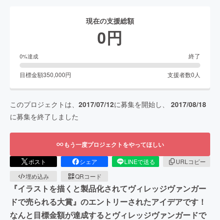
現在の支援総額
0
円
終了
0
%達成
目標金額
350,000
円
支援者数
0
人
このプロジェクトは、
2017/07/12
に募集を開始し、
2017/08/18
に募集を終了しました
もう一度プロジェクトをやってほしい
ポスト
シェア
LINEで送る
URLコピー
埋め込み
QRコード
『イラストを描くと製品化されてヴィレッジヴァンガー
ドで売られる大賞』のエントリーされたアイデアです！
なんと目標金額が達成するとヴィレッジヴァンガードで