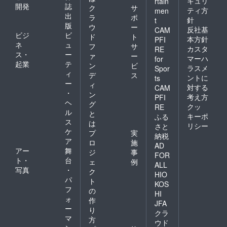
キュリ
rtain
開発
誌
ク
サ
ティ方
men
出
ラ
ポ
針
t
版
ウ
ー
反社基
CAM
ビジ
ビ
ド
ト
本方針
PFI
ネ
ュ
フ
サ
カスタ
RE
ス・
ー
ァ
ー
マーハ
for
起業
テ
ン
ビ
ラスメ
Spor
ィ
デ
ス
ントに
ts
ー
ィ
対する
CAM
・
ン
考え方
PFI
ヘ
グ
クッ
RE
ル
と
キーポ
ふる
ス
は
リシー
さと
ケ
プ
実
納税
ア
ロ
施
AD
アー
舞
ジ
事
FOR
ト・
台
ェ
例
ALL
写真
・
ク
HIO
パ
ト
KOS
フ
の
HI
ォ
作
JFA
ー
り
クラ
マ
方
ウド