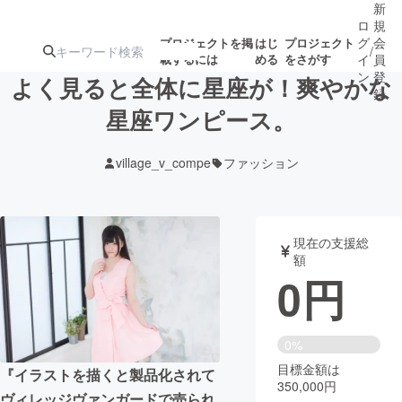
新
ロ
規
グ
会
プロジェクトを掲
はじ
プロジェクト
/
載するには
める
をさがす
イ
員
ン
登
よく見ると全体に星座が！爽やかな
録
星座ワンピース。
人気のプロ
注目のリ
注目の新着プロ
募集終了が近いプ
もうすぐ公開
village_v_compe
ファッション
ジェクト
ターン
ジェクト
ロジェクト
されます
アート・写真
音楽
現在の支援総
額
0
円
テクノロジー・ガジェット
ゲーム・サ
映像・映画
書籍・雑誌
0%
目標金額は
『イラストを描くと製品化されて
350,000円
ビジネス・起業
チャレンジ
ヴィレッジヴァンガードで売られ