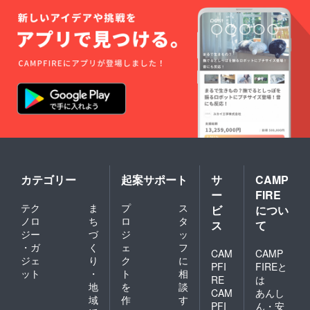
カテゴリー
起案サポート
サ
CAMP
ー
FIRE
テク
ま
プ
ス
ビ
につい
ノロ
ち
ロ
タ
ス
て
ジー
づ
ジ
ッ
・ガ
く
ェ
フ
CAM
CAMP
ジェ
り
ク
に
PFI
FIREと
ット
・
ト
相
RE
は
地
を
談
CAM
あんし
域
作
す
PFI
ん・安