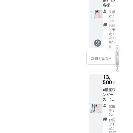
割引 20
名様限
ンガード」
定】星
支援
オンライン
座ワン
者：
ピー
ストアのバ
0人
ス 1着
お届
イヤーが審
一般販
け予
査し、イラ
売価格
定：
は
2017
ストを服や
年10
14,530
バッグに具
こ
月
円（税
の
リ
現化する
込）を
タ
ー
予定し
ン
詳細を見る
「STARted
を
ている
選
」が応募さ
択
ためお
す
る
得で
れたアイテ
13,
す！
ムを製造し
500
円
ます。そし
■星座ワ
てクラウド
ンピー
ファンディ
ス 1着
一般販
ングで⽀援
支援
売価格
者：
者が集まっ
は
0人
たら商品化
14,530
お届
円（税
いたしま
け予
込）を
定：
す。
予定し
2017