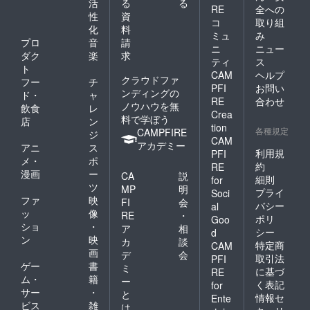
活
る
る
RE
全への
性
資
コ
取り組
化
料
ミュ
み
プロ
音
請
ニ
ニュー
ダク
楽
求
ティ
ス
ト
CAM
ヘルプ
クラウドファ
フー
チ
PFI
お問い
ンディングの
ド・
ャ
RE
合わせ
ノウハウを無
飲食
レ
Crea
料で学ぼう
店
ン
tion
各種規定
CAMPFIRE
ジ
CAM
アカデミー
アニ
ス
利用規
PFI
メ・
ポ
約
RE
漫画
ー
CA
説
細則
for
ツ
MP
明
プライ
Soci
ファ
映
FI
会
バシー
al
ッ
像
RE
・
ポリ
Goo
ショ
・
ア
相
シー
d
ン
映
カ
談
特定商
CAM
画
デ
会
取引法
PFI
ゲー
書
ミ
に基づ
RE
ム・
籍
ー
く表記
for
サー
・
と
情報セ
Ente
ビス
雑
は