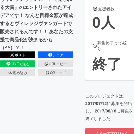
る大賞』のエントリーされたアイ
支援者数
まちづくり・地域活性化
0
人
デアです！ なんと目標金額が達成
するとヴィレッジヴァンガードで
CAMPFIRE for Social Good
CAMPFIRE Creation
販売されるんです！！ あなたの支
CAMPFIREふるさと納税
machi-ya
コミュニティ
援で商品化が決まるかも
募集終了まで残
（^^）？！
り
ポスト
シェア
終了
LINEで送る
URLコピー
埋め込み
QRコード
このプロジェクトは、
2017/07/12
に募集を開始
し、
2017/08/18
に募集を
終了しました
もう一度プロジェク