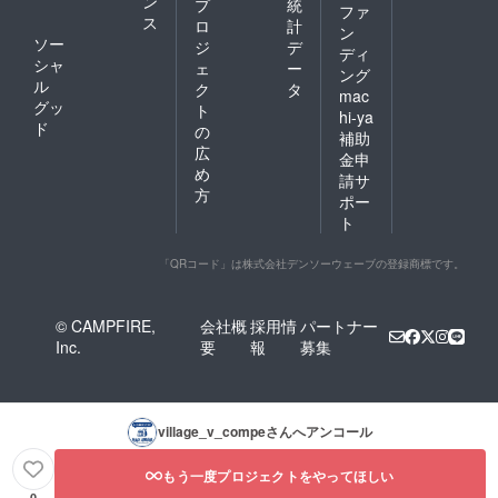
ン
プ
統
ファ
ス
ロ
計
ン
ソー
ジ
デ
ディ
シャ
ェ
ー
ング
ル
ク
タ
mac
グッ
ト
hi-ya
ド
の
補助
広
金申
め
請サ
方
ポー
ト
「QRコード」は株式会社デンソーウェーブの登録商標です。
© CAMPFIRE,
会社概
採用情
パートナー
Inc.
要
報
募集
village_v_compe
さんへアンコール
もう一度プロジェクトをやってほしい
0