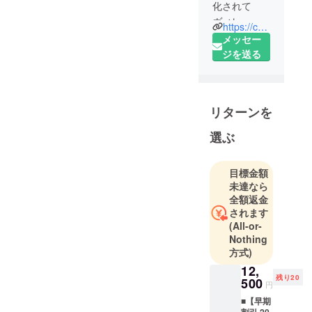
化されて
ヴィレッジ
https://camp-fire.jp/pages/villagevanguard
ヴァンガー
メッセー
ドで売られ
ジを送る
る大賞とは
CAMPFIRE
主催、ヴィ
リターンを
レッジヴァ
ンガード協
選ぶ
⼒による、
個⼈でも企
目標金額
業でもグ
未達なら
ループでも
全額返金
応募可能な
されます
無差別級の
(All-or-
企画コンペ
Nothing
です。
方式)
投稿された
12,
残り20
アイディア
500
円
を「ヴィ
■【早期
レッジヴァ