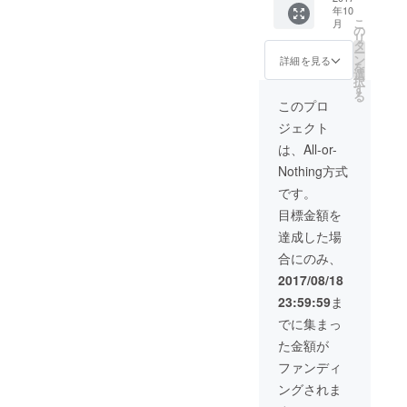
年10
支援した上
ている
こ
月
ためお
の
で、ご不明
リ
得で
タ
な点がござ
ー
す！
ン
詳細を見る
を
いました
選
択
す
ら、IDを記
る
このプロ
載の上、下
ジェクト
記連絡先に
は、All-or-
お問い合わ
Nothing方式
せください
ませ。
です。
village-
目標金額を
vanguard@c
達成した場
amp-fire.jp
合にのみ、
どうぞよろ
2017/08/18
しくお願い
23:59:59
ま
いたしま
でに集まっ
す。
た金額が
ファンディ
ングされま