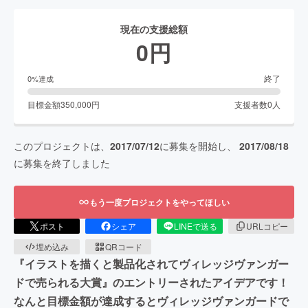
現在の支援総額
0
円
終了
0
%達成
目標金額
350,000
円
支援者数
0
人
このプロジェクトは、
2017/07/12
に募集を開始し、
2017/08/18
に募集を終了しました
もう一度プロジェクトをやってほしい
ポスト
シェア
LINEで送る
URLコピー
埋め込み
QRコード
『イラストを描くと製品化されてヴィレッジヴァンガー
ドで売られる大賞』のエントリーされたアイデアです！
なんと目標金額が達成するとヴィレッジヴァンガードで