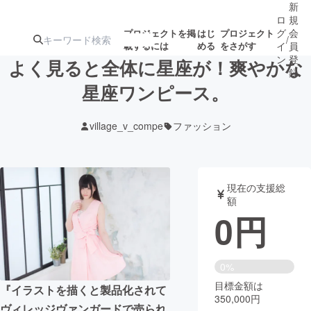
新
ロ
規
グ
会
プロジェクトを掲
はじ
プロジェクト
/
載するには
める
をさがす
イ
員
ン
登
よく見ると全体に星座が！爽やかな
録
星座ワンピース。
人気のプロ
注目のリ
注目の新着プロ
募集終了が近いプ
もうすぐ公開
village_v_compe
ファッション
ジェクト
ターン
ジェクト
ロジェクト
されます
アート・写真
音楽
現在の支援総
額
0
円
テクノロジー・ガジェット
ゲーム・サ
映像・映画
書籍・雑誌
0%
目標金額は
『イラストを描くと製品化されて
350,000円
ビジネス・起業
チャレンジ
ヴィレッジヴァンガードで売られ