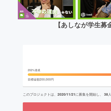
【あしなが学生募
202
%達成
目標金額
200,000
円
このプロジェクトは、
2020/11/21
に募集を開始し、
38