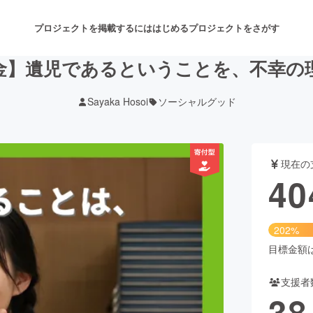
プロジェクトを掲載するには
はじめる
プロジェクトをさがす
金】遺児であるということを、不幸の
Sayaka Hosoi
ソーシャルグッド
注目のリターン
注目の新着プロジェクト
募集終了が近いプロジェクト
も
現在の
音楽
舞台・パフォーマンス
40
ゲーム・サービス開発
フード・飲食店
202%
書籍・雑誌出版
アニメ・漫画
目標金額は2
支援者
チャレンジ
ビューティー・ヘルスケ
38