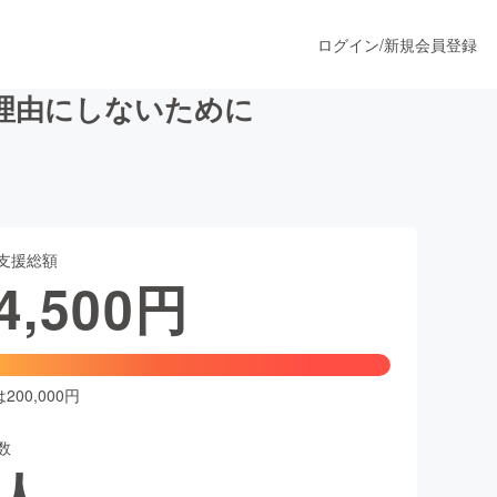
ログイン
/
新規会員登録
理由にしないために
うすぐ公開されます
支援総額
プロダクト
4,500
円
ファッション
スポーツ
00,000円
数
ア
ソーシャルグッド
人