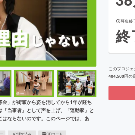
募集終
CAMPFIRE for Social Good
CAMPFIRE Creation
終
CAMPFIREふるさと納税
machi-ya
コミュニティ
このプロジェ
404,500
円の
募金」が街頭から姿を消してから1年が経ち
は「当事者」として声を上げ、「運動家」と
てはならないのです。このページでは、あ
ピー
埋め込み
QRコード