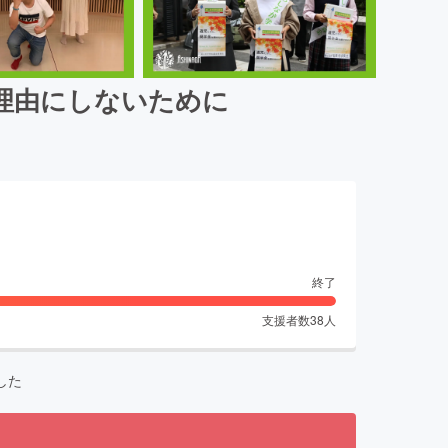
理由にしないために
終了
支援者数
38
人
した