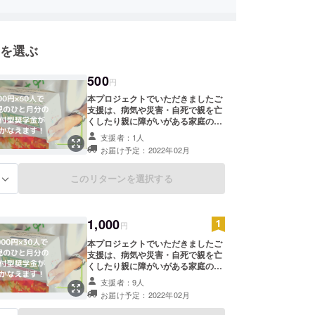
を選ぶ
500
円
本プロジェクトでいただきましたご
支援は、病気や災害・自死で親を亡
くしたり親に障がいがある家庭の学
生たちの奨学金として、全額を一般
支援者：1人
財団法人あしなが育英会に寄付し、
お届け予定：2022年02月
大切に使用させていただきます。 ご
支援者情報を一般財団法人あしなが
育英会に提供のうえ、あしなが育英
このリターンを選択する
る
会より「年間活動報告書」と「寄付
金受領証明書」を発送いたします。
※GoodMorningからの支援金の入金
1,000
が2021年2月頃となりますため、リ
円
ターンの発送は2022年2～3月頃と
本プロジェクトでいただきましたご
なります。 ※①2020年中にご支援い
支援は、病気や災害・自死で親を亡
ただいた方で2020年1～12月分の活
くしたり親に障がいがある家庭の学
動報告書の受け取りをご希望される
生たちの奨学金として、全額を一般
方、または②本プロジェクトへの寄
支援者：9人
財団法人あしなが育英会に寄付し、
付金の「領収書」を2021年3月以降
お届け予定：2022年02月
大切に使用させていただきます。 ご
早期に受け取りたい方がいらっしゃ
支援者情報を一般財団法人あしなが
いましたら、備考欄にその旨をご記