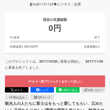
koji01101122
ビジネス・起業
現在の支援総額
0
円
終了
0
%達成
目標金額
1,000,000
円
支援者数
0
人
このプロジェクトは、
2017/10/29
に募集を開始し、
2017/11/29
に募集を終了しました
もう一度プロジェクトをやってほしい
ポスト
シェア
LINEで送る
URLコピー
埋め込み
QRコード
観光人の人たちに富士山をもっと愛してもらい、広めた
い！ 子供たちにやしい環境の場所を作りたい、勉強させ