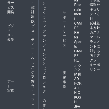
for
サー
・
と
情報セ
Ente
ビス
雑
は
キュリ
rtain
開発
誌
ク
サ
ティ方
men
出
ラ
ポ
針
t
版
ウ
ー
反社基
CAM
ビジ
ビ
ド
ト
本方針
PFI
ネ
ュ
フ
サ
カスタ
RE
ス・
ー
ァ
ー
マーハ
for
起業
テ
ン
ビ
ラスメ
Spor
ィ
デ
ス
ントに
ts
ー
ィ
対する
CAM
・
ン
考え方
PFI
ヘ
グ
クッ
RE
ル
と
キーポ
ふる
ス
は
リシー
さと
ケ
プ
実
納税
ア
ロ
施
AD
アー
舞
ジ
事
FOR
ト・
台
ェ
例
ALL
写真
・
ク
HIO
パ
ト
KOS
フ
の
HI
ォ
作
JFA
ー