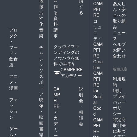
地
を
談
CAM
あんし
域
作
す
PFI
ん・安
活
る
る
RE
全への
性
資
コ
取り組
化
料
ミュ
み
プロ
音
請
ニ
ニュー
ダク
楽
求
ティ
ス
ト
CAM
ヘルプ
クラウドファ
フー
チ
PFI
お問い
ンディングの
ド・
ャ
RE
合わせ
ノウハウを無
飲食
レ
Crea
料で学ぼう
店
ン
tion
各種規定
CAMPFIRE
ジ
CAM
アカデミー
アニ
ス
利用規
PFI
メ・
ポ
約
RE
漫画
ー
CA
説
細則
for
ツ
MP
明
プライ
Soci
ファ
映
FI
会
バシー
al
ッ
像
RE
・
ポリ
Goo
ショ
・
ア
相
シー
d
ン
映
カ
談
特定商
CAM
画
デ
会
取引法
PFI
ゲー
書
ミ
に基づ
RE
ム・
籍
ー
く表記