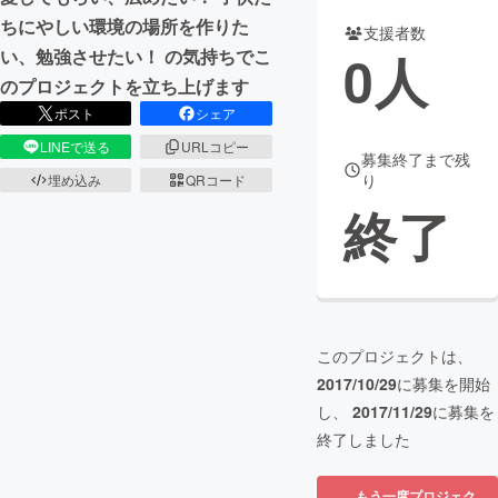
ちにやしい環境の場所を作りた
支援者数
まちづくり・地域活性化
0
人
い、勉強させたい！ の気持ちでこ
のプロジェクトを立ち上げます
CAMPFIRE for Social Good
CAMPFIRE Creation
ポスト
シェア
CAMPFIREふるさと納税
machi-ya
コミュニティ
LINEで送る
URLコピー
募集終了まで残
り
埋め込み
QRコード
終了
このプロジェクトは、
2017/10/29
に募集を開始
し、
2017/11/29
に募集を
終了しました
もう一度プロジェク