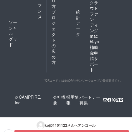
り
クラ
マ
方
ウド
ン
プ
統
ファ
ス
ロ
計
ン
ソー
ジ
デ
ディ
シャ
ェ
ー
ング
ル
ク
タ
mac
グッ
ト
hi-ya
ド
の
補助
広
金申
め
請サ
方
ポー
ト
「QRコード」は株式会社デンソーウェーブの登録商標です。
© CAMPFIRE,
会社概
採用情
パートナー
Inc.
要
報
募集
koji01101122
さんへアンコール