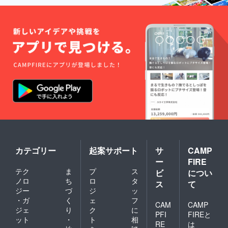
カテゴリー
起案サポート
サ
CAMP
ー
FIRE
テク
ま
プ
ス
ビ
につい
ノロ
ち
ロ
タ
ス
て
ジー
づ
ジ
ッ
・ガ
く
ェ
フ
CAM
CAMP
ジェ
り
ク
に
PFI
FIREと
ット
・
ト
相
RE
は