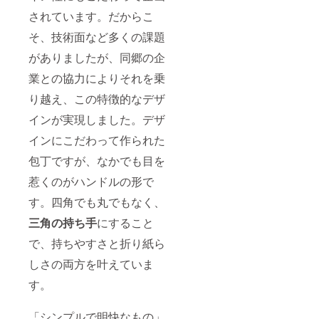
す。相
に、活
社会問
されています。だからこ
談会に
動を
題への
は支援
行って
私たち
そ、技術面など多くの課題
者の方
いま
なりの
を含め
す。 こ
がありましたが、同郷の企
取り組
一度に5
の活動
みでも
業との協力によりそれを乗
名まで
は都会
ありま
ご参加
への人
す。将
り越え、この特徴的なデザ
いただ
口集中
来的に
けま
や地方
はこう
インが実現しました。デザ
す。 ※3
の過疎
した活
事前に
化と
動を全
インにこだわって作られた
当日の
いった
国に広
質問・
社会問
包丁ですが、なかでも目を
げ、多
相談事
題への
くの地
項を備
惹くのがハンドルの形で
私たち
域が活
考欄に
なりの
性化し
す。四角でも丸でもなく、
ご記入
取り組
てくれ
くださ
みでも
るとい
三角の持ち手
にすること
い。 ご
ありま
いなと
支援い
す。将
思って
で、持ちやすさと折り紙ら
ただい
来的に
いま
たお金
はこう
す。
しさの両方を叶えていま
は、今
した活
後の
す。
動を全
Tre-
国に広
Share
げ、多
「シンプルで明快なもの」
の活動
くの地