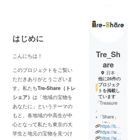
はじめに
Tre_Sh
こんにちは！
are
このプロジェクトをご覧い
日本
ただきありがとうございま
他に26件の
プロジェク
す。私たち
Tre-Share（トレ
トを掲載し
ています
シェア）
は「地域の宝物を
「Treasure
あなたに」というテーマの
」
もと、各地域の中高生が中
×「Share」
＝「Tre-
心となって私たち東京の大
https://booster.kakewa.work/
Share」
https://www.facebook.com/treshare
学生と地元の宝物を見つけ
この名前に
https://www.instagram.com/treshare_takagizemi/