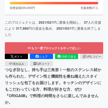
目標金額
200,000
円
支援者数
37
人
このプロジェクトは、
2021/02/17
に募集を開始し、
37
人の支援
により
317,980
円の資金を集め、
2021/03/17
に募集を終了しま
した
もう一度プロジェクトをやってほしい
ポスト
シェア
LINEで送る
URLコピー
埋め込み
QRコード
つなぎ目なし、持ち手は三角形！一枚のステンレス材か
ら作られた、デザイン性と機能性を兼ね備えたスタイ
リッシュな包丁をお届けします。キッチンのデザインに
もこだわっている方、料理が好きな方、ぜひ
『ORIGAMI』で料理の時間をさらに楽しんでみません
か。