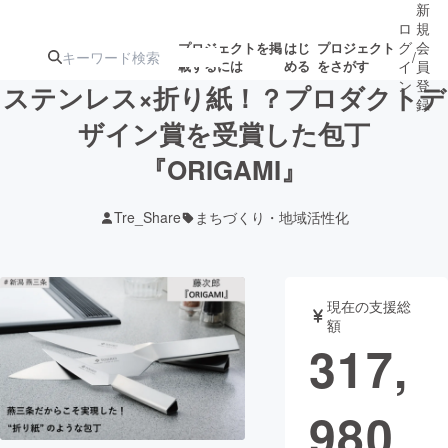
新
ロ
規
グ
会
プロジェクトを掲
はじ
プロジェクト
/
載するには
める
をさがす
イ
員
ン
登
ステンレス×折り紙！？プロダクトデ
録
ザイン賞を受賞した包丁
『ORIGAMI』
人気のプロ
注目のリ
注目の新着プロ
募集終了が近いプ
もうすぐ公開
ジェクト
ターン
ジェクト
ロジェクト
されます
Tre_Share
まちづくり・地域活性化
アート・写真
音楽
現在の支援総
テクノロジー・ガジェット
ゲーム・サ
額
317,
映像・映画
書籍・雑誌
980
ビジネス・起業
チャレンジ