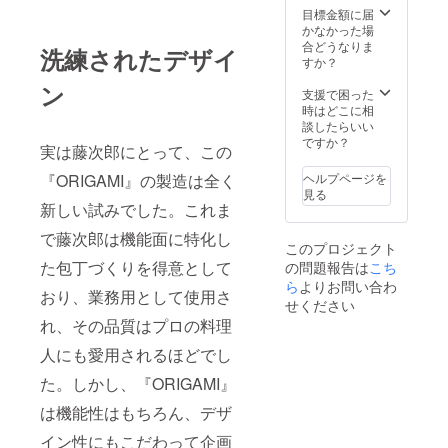
みでも
しでも
持って
目標金額に届
てもら
ありま
力にな
ほし
かなかった場
いた
す。将
れれば
い。そ
合どうなりま
い。地
来的に
洗練されたデザイ
と思い
して、
すか？
域活性
はこう
ます。
もし上
化に興
した活
ン
※1 相談
京した
支援で困った
味を
動を全
会は、
として
時はどこに相
持って
国に広
オンラ
も、ま
談したらいい
くれる
げ、多
インコ
た地元
ですか？
人が一
くの地
実は藤次郎にとって、この
ミュニ
に戻る
人でも
域が活
ケー
という
増えて
性化し
『ORIGAMI』の製造は全く
ヘルプページを
ション
選択肢
欲し
てくれ
見る
ツール
を持っ
新しい試みでした。これま
い。 そ
るとい
「Zoom
てもら
んな思
いなと
」を利
で藤次郎は機能面に特化し
いた
いを胸
思って
このプロジェクト
用する
い。地
に、活
いま
た包丁づくりを得意として
の問題報告は
こち
予定で
域活性
動を
す。
す。日
ら
よりお問い合わ
化に興
行って
おり、業務用として使用さ
程の詳
味を
いま
せください
細は後
持って
す。 こ
れ、その品質はプロの料理
日メー
くれる
の活動
ルにて
人が一
は都会
人にも愛用されるほどでし
お送り
人でも
への人
致しま
た。しかし、『ORIGAMI』
増えて
口集中
す。 ※2
欲し
や地方
は機能性はもちろん、デザ
相談会
い。 そ
の過疎
は1回行
んな思
化と
イン性にもこだわって企画
いま
いを胸
いった