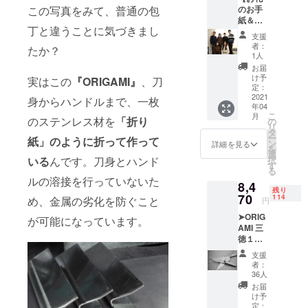
Tre-
この写真をみて、普通の包
のお手
育学
Share
行している
紙＆燕
校」の
の活動
のが日本の
丁と違うことに気づきまし
三条か
生徒の
におけ
支援
らのお
現状です。
皆さん
る訪問
者：
たか？
便り】
から、
の際の
1人
▶︎Tre-
お便り
交通費
お届
ならば、地
Share
をお届
や宿泊
け予
実はこの
『ORIGAMI』
、刀
事務局
けしま
定：
元を離れる
費とし
の大学
2021
す。 現
身からハンドルまで、一枚
て、さ
前に地元の
年04
生から
在の燕
らなる
こ
月
魅力に気付
お礼の
のステンレス材を
「折り
中等の
の
活動拡
リ
お手紙
校舎や
タ
大への
いてもらえ
ー
紙」のように折って作って
×1 ▶︎燕
どんな
ン
資金に
詳細を見る
れば、上京
を
三条か
授業を
選
使わせ
いる
んです。刀身とハンド
択
らのお
したとして
してい
す
ていた
る
便り×1
るの
だきま
も、また地
ルの溶接を行っていないた
8,4
Tre-
か、ま
す。 私
残り
方に戻って
Share
70
た燕三
114
たち
め、金属の劣化を防ぐこと
円
の活動
条の現
くるかもし
Tre-
➤ORIG
をもっ
が可能になっています。
在の様
Share
れない、地
AMI 三
と応援
子を、
（トレ
徳１６
域活性化に
したい
燕中等
シェ
５mm ※
と感じ
生徒の
ア）
興味を持っ
支援
消費
てくだ
皆さん
は、活
者：
てくれるか
税・送
さる方
の視点
36人
動を通
料770円
へ、
もしれな
でお送
して中
お届
含む ※
Tre-
りしま
け予
高生た
い。
ハンド
Share
定：
す。 ご