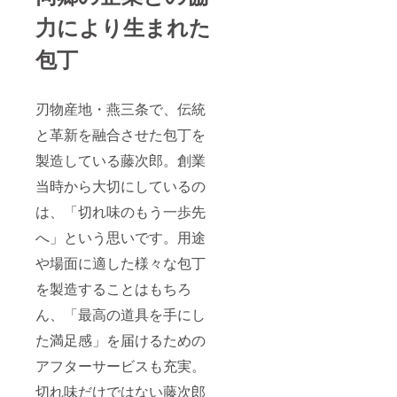
人が一
力により生まれた
人でも
増えて
包丁
欲し
い。 そ
んな思
いを胸
刃物産地・燕三条で、伝統
に、活
動を
と革新を融合させた包丁を
行って
いま
製造している藤次郎。創業
す。 こ
の活動
当時から大切にしているの
は都会
への人
は、「切れ味のもう一歩先
口集中
へ」という思いです。用途
や地方
の過疎
や場面に適した様々な包丁
化と
いった
を製造することはもちろ
社会問
題への
ん、「最高の道具を手にし
私たち
なりの
た満足感」を届けるための
取り組
アフターサービスも充実。
みでも
ありま
切れ味だけではない藤次郎
す。将