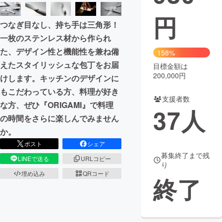
円
まちづくり・地域活性化
つなぎ目なし、持ち手は三角形！
一枚のステンレス材から作られ
CAMPFIRE for Social Good
CAMPFIRE Creation
た、デザイン性と機能性を兼ね備
158%
CAMPFIREふるさと納税
machi-ya
コミュニティ
えたスタイリッシュな包丁をお届
目標金額は
200,000円
けします。キッチンのデザインに
もこだわっている方、料理が好き
支援者数
な方、ぜひ『ORIGAMI』で料理
37
人
の時間をさらに楽しんでみません
か。
ポスト
シェア
募集終了まで残
LINEで送る
URLコピー
り
埋め込み
QRコード
終了