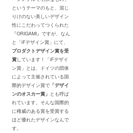
におけ
域が活
というテーマのもと、混じ
る訪問
性化し
の際の
てくれ
りけのない美しいデザイン
交通費
るとい
や宿泊
いなと
性にこだわってつくられた
費とし
思って
て、さ
いま
『ORIGAMI』ですが、なん
らなる
す。
と「iFデザイン賞」にて、
活動拡
大への
プロダクトデザイン賞を受
資金に
使わせ
賞
しています！「iFデザイ
ていた
だきま
ン賞」とは、ドイツの団体
す。 私
たち
によって主催されている国
Tre-
Share
際的デザイン賞で
「デザイ
（トレ
ンのオスカー賞」
とも呼ば
シェ
ア）
れています。そんな国際的
は、活
動を通
に権威のある賞を受賞する
して中
高生た
ほど優れたデザインなんで
ちが地
元の魅
す。
力を再