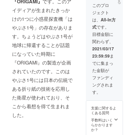
味を
『ORIGAMI』
です。このア
る
私の企
らなる
ア）
このプロ
持って
業もこ
活動拡
イディアが生まれたきっか
は、活
くれる
ジェクト
んな取
大への
動を通
人が一
り組み
けの1つに小惑星探査機「は
資金に
して中
は、
All-In方
人でも
をした
使わせ
高生た
増えて
式
です。
やぶさ1号」の存在がありま
い！ そ
ていた
ちが地
欲し
んな思
だきま
元の魅
目標金額に
い。 そ
す。ちょうどはやぶさ1号が
いを持
す。 私
力を再
んな思
関わらず、
つ皆様
たち
発見
いを胸
地球に帰還することが話題
へ、
Tre-
し、
2021/03/17
に、活
Tre-
Share
もっと
になっていた時期に
動を
23:59:59
ま
Share
（トレ
自分の
行って
事務局
『ORIGAMI』の製造が企画
シェ
住む地
でに集まっ
いま
が相談
ア）
域に関
す。 こ
た金額が
されていたのです。このは
会を開
は、活
心を
の活動
催しま
動を通
持って
ファンディ
は都会
やぶさ1号には日本の伝統で
す。 私
して中
ほし
への人
ングされま
たちが
高生た
い。そ
口集中
ある折り紙の技術を応用し
このプ
ちが地
して、
す。
や地方
ロジェ
元の魅
もし上
た衛星が使われており、そ
の過疎
クトを
力を再
京した
化と
通して
発見
こから着想を得て生まれま
として
いった
支援に関するよ
学んだ
し、
も、ま
社会問
くある質問
した。
こと、
もっと
た地元
題への
感じた
自分の
手数料はいく
に戻る
私たち
ことを
住む地
らかかります
という
なりの
お伝え
域に関
か？
選択肢
取り組
し、少
心を
を持っ