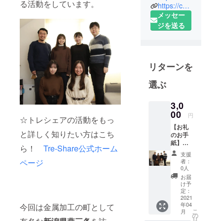
る活動をしています。
https://camp-fire.jp/curations/tre-share
は、地方に
メッセー
ある「宝
ジを送る
物」を、そ
の込められ
た想いと共
に全国の皆
リターンを
様にお届け
したい、
選ぶ
「シェア」
したいとい
3,0
00
う意味が込
円
☆トレシェアの活動をもっ
められてい
【お礼
と詳しく知りたい方はこち
のお手
ます。
紙】
ら！
Tre-Share公式ホーム
➤Tre-
支援
私たちは現
Share
ページ
者：
事務局
0人
在首都圏の
の大学
お届
大学に通っ
生から
け予
お礼の
ています
定：
お手紙
2021
が、地方出
年04
今回は金属加工の町として
×1 私た
こ
月
身のメン
ちの活
の
リ