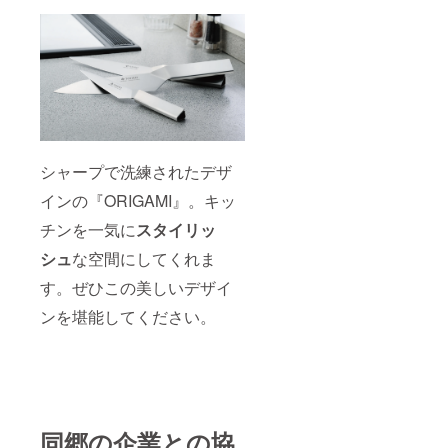
発見
し、
もっと
自分の
住む地
域に関
心を
持って
ほし
い。そ
シャープで洗練されたデザ
して、
もし上
インの『ORIGAMI』。キッ
京した
として
チンを一気に
スタイリッ
も、ま
た地元
シュ
な空間にしてくれま
に戻る
という
す。ぜひこの美しいデザイ
選択肢
ンを堪能してください。
を持っ
てもら
いた
い。地
域活性
化に興
味を
持って
同郷の企業との協
くれる