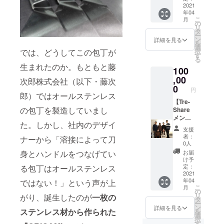
ちが地
ルの内
2021
事務局
支援い
元の魅
年04
部を洗
からの
ただい
それを実現
力を再
こ
月
浄する
お礼の
の
たお金
発見
するため
リ
ための
お手紙
タ
は、今
し、
ー
ブラシ
に、私たち
と、燕
ン
後の
詳細を見る
もっと
を
が付属
中等生
選
Tre-
自分の
は活動して
では、どうしてこの包丁が
択
➤お礼
徒によ
す
Share
住む地
る
います。
のお手
る燕三
の活動
域に関
生まれたのか。もともと藤
100
紙 ※丁
条から
におけ
心を
寧にお
,00
のお便
る訪問
次郎株式会社（以下・藤次
持って
作りし
りをお
0
の際の
ほし
円
ている
郎）ではオールステンレス
届けし
交通費
い。そ
ため、
【Tre-
ます。
や宿泊
して、
の包丁を製造していまし
お届け
Share
ご支援
費とし
もし上
予定は
メン
いただ
て、さ
京した
た。しかし、社内のデザイ
ご注文
バーと
いたお
らなる
として
支援
状況に
相談会
金は、
活動拡
も、ま
者：
ナーから「溶接によって刀
より遅
in
今後の
大への
0人
た地元
れる場
Zoom】
Tre-
資金に
身とハンドルをつなげてい
に戻る
お届
合がご
地域活
Share
使わせ
け予
という
ざいま
性化に
の活動
定：
る包丁はオールステンレス
ていた
選択肢
す。
興味が
2021
におけ
だきま
を持っ
年04
ではない！」という声が上
ある、
る訪問
す。 私
てもら
こ
月
自分の
の際の
の
たち
いた
リ
がり、誕生したのが
一枚の
地域も
交通費
タ
Tre-
い。地
ー
活性化
や宿泊
ン
Share
詳細を見る
域活性
ステンレス材から作られた
を
して欲
費とし
選
（トレ
化に興
択
しい、
て、さ
す
シェ