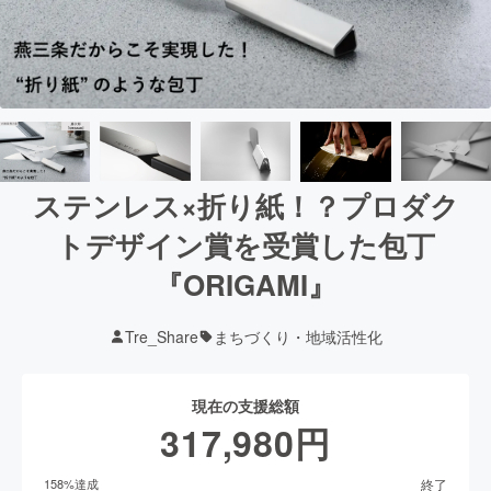
ステンレス×折り紙！？プロダク
トデザイン賞を受賞した包丁
『ORIGAMI』
Tre_Share
まちづくり・地域活性化
現在の支援総額
317,980
円
終了
158
%達成