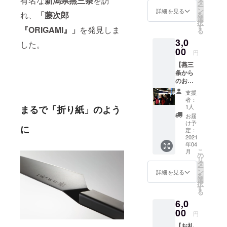
有名な
新潟県燕三条
を訪
動に共
バーも多く
タ
ー
感して
ン
詳細を見る
います。彼
れ、
「藤次郎
を
くださ
選
択
ら/彼女ちが
り、応
す
『ORIGAMI』」
を発見しま
る
援した
東京に出て
3,0
いと感
した。
きた理由
じてく
00
円
ださる
は、「地元
【燕三
方へ、
には何もな
条から
Tre-
いから」。
のお便
Share
り】 ▶︎
事務局
そうして地
支援
燕三条
の大学
者：
元を離れ上
からの
生から
1人
まるで「折り紙」のよう
お便り
京する学生
感謝の
お届
×1 現在
気持ち
け予
が多くいる
に
Tre-
を込め
定：
一方で、地
Share
2021
たお礼
年04
事務局
のお手
元に残る若
こ
月
と共に
紙をお
の
者は少な
リ
活動し
送りい
タ
ー
い。こうし
てい
たしま
ン
詳細を見る
を
る、新
す。 ご
選
た状況が重
択
潟県燕
支援い
す
なり、都会
る
三条地
ただい
6,0
域の
への一極集
たお金
「新潟
00
は、今
中、地方の
円
県立燕
後の
過疎化が進
【お礼
中等教