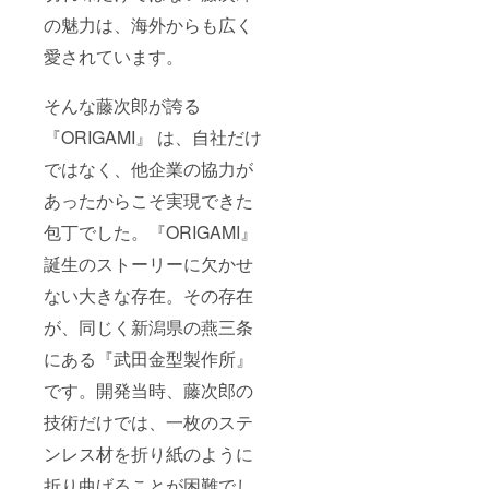
来的に
の魅力は、海外からも広く
はこう
した活
愛されています。
動を全
国に広
げ、多
そんな藤次郎が誇る
くの地
『ORIGAMI』 は、自社だけ
域が活
性化し
ではなく、他企業の協力が
てくれ
るとい
あったからこそ実現できた
いなと
思って
包丁でした。『ORIGAMI』
いま
す。
誕生のストーリーに欠かせ
ない大きな存在。その存在
が、同じく
新潟県の燕三条
にある『武田金型製作所』
です。開発当時、藤次郎の
技術だけでは、一枚のステ
ンレス材を折り紙のように
折り曲げることが困難でし