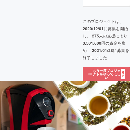
このプロジェクトは、
2020/12/01
に募集を開始
し、
275
人の支援により
3,501,600
円の資金を集
め、
2021/01/28
に募集を
終了しました
もう一度プロジェ
6
クトをやってほし
2
い