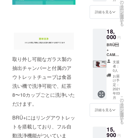
10カッ
の
めくだ
め、価
ご記入
リ
町村 都
プごと
タ
さい。
格には
くださ
ー
道府県
に洗浄
ン
※こちら
詳細を見る
日本の
い
を
郵便番
いただ
選
のリ
消費税
択
号 例：
けます
す
ターン
は含ま
る
Taro
少なく
価格は
れてお
Yamad
18,
とも
送料込
りませ
a
1500回
000
みと
ん。 た
円
Shibuy
は使用
なって
だし、
a 2
BRÜ
可能で
おりま
輸入関
Chome
+
す。
す。 ※
税につ
−22−3
CAMPF
※BRÜ
本品は
いては
取り外し可能なガラス製の
Shibuy
IRE特別
に3つ付
海外か
支援者
支援
a
価格
属して
らの発
者：
様にて
抽出チャンバーと付属のア
Higashi
【18%
いま
0人
送とな
別途ご
Buildin
OFF】
す。 ※
るた
お届
ウトレットチューブは食器
負担と
g 5F
定価
こちら
け予
め、価
なりま
Shibuy
21,600
のリ
定：
洗い機で洗浄可能で、紅茶
格には
す。予
a-ku
円より
2021
ターン
日本の
めご了
Tokyo
年03
4,000円
8〜10カップごとに洗浄いた
価格は
消費税
承くだ
こ
月
150-
OFF ・
送料込
の
は含ま
さい。
リ
だけます。
0002
BRÜ
みと
タ
れてお
※別途ご
ー
+
なって
ン
詳細を見る
りませ
支援い
を
ティー
おりま
選
ん。 た
ただい
BRÜ+にはリングアウトレッ
択
マシー
す。 ※
す
だし、
た場
る
ン ・ス
本品は
輸入関
トを搭載しており、フル自
合、時
15,
ペアの
海外か
税につ
計ご支
アウト
900
らの発
動洗浄機能がついていま
いては
円
援時の