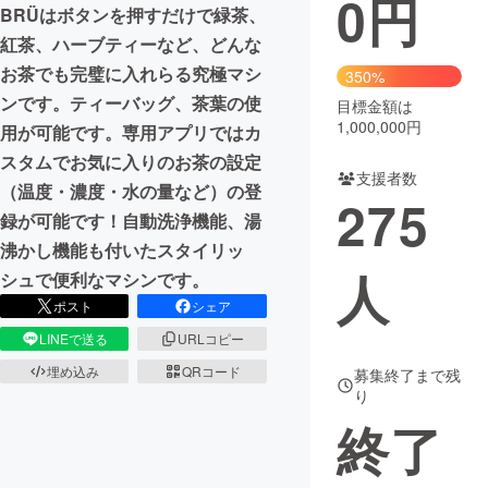
0
円
BRÜはボタンを押すだけで緑茶、
まちづくり・地域活性化
紅茶、ハーブティーなど、どんな
お茶でも完璧に入れらる究極マシ
350%
ンです。ティーバッグ、茶葉の使
目標金額は
CAMPFIRE for Social Good
CAMPFIRE Creation
1,000,000円
用が可能です。専用アプリではカ
CAMPFIREふるさと納税
machi-ya
コミュニティ
スタムでお気に入りのお茶の設定
支援者数
（温度・濃度・水の量など）の登
275
録が可能です！自動洗浄機能、湯
沸かし機能も付いたスタイリッ
人
シュで便利なマシンです。
ポスト
シェア
LINEで送る
URLコピー
埋め込み
QRコード
募集終了まで残
り
終了