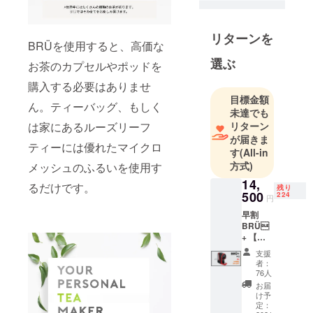
していま
す。
リターンを
BRÜを使用すると、高価な
選ぶ
お茶のカプセルやポッドを
購入する必要はありませ
目標金額
ん。ティーバッグ、もしく
未達でも
リターン
は家にあるルーズリーフ
が届きま
ティーには優れたマイクロ
す
(All-in
方式)
メッシュのふるいを使用す
14,
るだけです。
残り
500
224
円
早割
BRÜ
+ 【先
着300個
支援
限定・
者：
34％OF
76人
F】定価
お届
21,600
け予
円より
定：