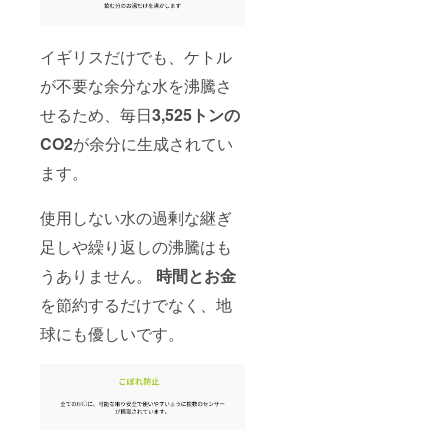
名 番
なりま
町村 都
地・
す。予
道府県
号 建
めご了
郵便番
物名
承くだ
号 例：
イギリスだけでも、ケトル
部屋番
さい。
Taro
号 市区
※備考欄
が不要な余分な水を沸騰さ
Yamad
町村 都
に下記
a
せるため、毎日
3,525トンの
道府県
順番に
Shibuy
郵便番
て、お
a 2
CO2
が余分に生成されてい
号 例：
名前と
Chome
Taro
お届け
−22−3
ます。
Yamad
先を
Shibuy
a
ローマ
a
Shibuy
字にて
Higashi
使用しない水の過剰な継ぎ
a 2
ご記入
Buildin
Chome
くださ
足しや繰り返しの沸騰はも
g 5F
−22−3
い： お
Shibuy
Shibuy
うありません。
時間とお金
名前 町
a-ku
a
名 番
Tokyo
を節約するだけでなく、地
Higashi
地・
150-
Buildin
号 建
0002
球にも優しいです。
g 5F
物名
Shibuy
部屋番
a-ku
号 市区
Tokyo
町村 都
150-
道府県
0002
郵便番
号 例：