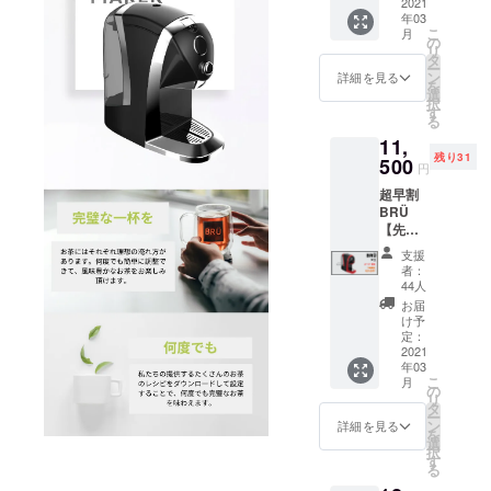
7,500円
2021
年03
OFF ボ
こ
月
タンを
の
リ
押すだ
タ
ー
けで完
ン
詳細を見る
を
璧な一
選
択
杯を入
す
る
れてく
11,
れる自
残り31
動
500
円
ティー
超早割
マシー
BRÜ
ンで
【先着
す。 ど
75個限
んな種
支援
定・
類のお
者：
41％OF
茶にも
44人
F】定価
対応す
お届
19,500
るBRÜ
け予
円より
をこの
定：
8,000円
2021
機会に
年03
OFF ボ
是非！
こ
月
タンを
・
の
リ
押すだ
BRÜ+
タ
ー
けで完
ティー
ン
詳細を見る
を
璧な一
マシー
選
択
杯を入
ン ・ス
す
る
れてく
ペアの