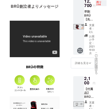
12,
れる自
アウト
残り
動
700
レット
298
BRÜ創立者よりメッセージ
円
ティー
ホース
早割
マシー
×3 ・ガ
BRÜ
ンで
ラス抽
【先着
す。 ど
出チャ
300個限
んな種
ンバー
支援
定・
類のお
・マイ
者：
35％OF
茶にも
クロ
2人
F】定価
対応す
メッ
お届
19,500
るBRÜ
シュふ
け予
円より
をこの
定：
るい
6,800円
2021
機会に
BRÜ+
年03
OFF ボ
是非！
マシー
こ
月
タンを
・BRÜ
の
ンのカ
リ
押すだ
ティー
タ
ラーは4
ー
けで完
マシー
ン
色より
詳細を見る
を
璧な一
ン ・ス
選
お選び
択
杯を入
ペアの
す
くださ
る
れてく
ホース
い。 ※
2,1
れる自
×3 ・グ
こちら
動
00
ラス抽
のリ
円
ティー
出チャ
ターン
【付属
マシー
ンバー
価格は
品】
ンで
・ふる
送料込
BRÜガ
す。 ど
い BRÜ
みと
ラスマ
んな種
マシー
なって
支援
グ（限
類のお
ンのカ
おりま
者：
定版）
茶にも
5人