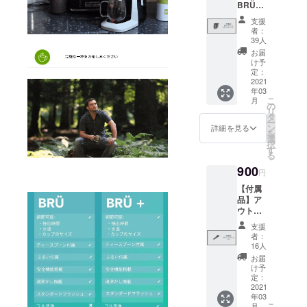
物名
−22−3
BRÜス
れるガ
は含ま
ご記入
支援者
部屋番
Shibuy
テンレ
ラスと
れてお
くださ
様にて
支援
号 市区
a
スス
同じも
りませ
い
者：
別途ご
町村 都
Higashi
チール
ので
ん。 た
39人
負担と
道府県
Buildin
チャン
す。食
だし、
お届
なりま
郵便番
g 5F
バー
洗機で
輸入関
け予
す。予
号 例：
Shibuy
特徴 ス
洗浄可
定：
税につ
めご了
Taro
a-ku
テンレ
2021
能で
いては
承くだ
Yamad
Tokyo
年03
スス
す。
支援者
さい。
a
こ
150-
月
チール
※BRÜ
の
様にて
※備考欄
Shibuy
リ
0002
ででき
に1つ付
タ
別途ご
に下記
a 2
ー
たチャ
属して
ン
負担と
詳細を見る
順番に
Chome
を
ンバー
いま
選
なりま
て、お
−22−3
択
です。
す。 ※
す
す。予
名前と
Shibuy
る
BRÜに
こちら
めご了
お届け
a
900
はガラ
のリ
承くだ
円
先を
Higashi
スチャ
ターン
さい。
ローマ
Buildin
【付属
ンバー
価格は
※別途ご
字にて
g 5F
品】ア
が付属
送料込
支援い
ご記入
Shibuy
ウト
してお
みと
ただい
くださ
a-ku
レット
ります
なって
た場
支援
い： お
Tokyo
ホース
が、ガ
おりま
者：
合、時
名前 町
150-
×3 特徴
ラスを
16人
す。 ※
計ご支
名 番
0002
食器洗
お好み
本品は
お届
援時の
地・
い機で
でない
け予
海外か
メール
号 建
洗浄可
定：
場合は
らの発
アドレ
物名
能で、
2021
こちら
送とな
スを備
部屋番
年03
紅茶8〜
をお求
るた
考欄に
こ
号 市区
月