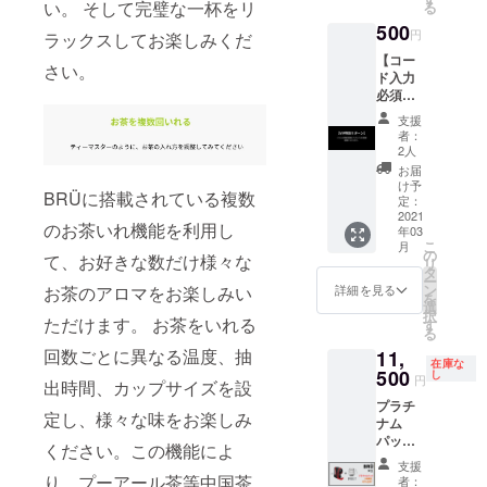
順番に
い。 そして完璧な一杯をリ
る
のアウ
トホー
送料込
て、お
500
トレッ
ス×6 ・
みと
円
名前と
ラックスしてお楽しみくだ
トホー
ガラス
なって
お届け
【コー
ス×6 ・
抽出
おりま
さい。
先を
ド入力
ガラス
チャン
す。 ※
ローマ
必須】
抽出
バー×2
本品は
字にて
VIP特別
チャン
・マイ
海外か
支援
ご記入
価格
バー×2
クロ
者：
らの発
くださ
ニュー
・マイ
2人
メッ
送とな
い： お
スレ
クロ
シュふ
お届
るた
名前 町
ターご
メッ
け予
るい×2
め、価
名 番
BRÜに搭載されている複数
案内に
定：
シュふ
BRÜ+
格には
地・
沿って
2021
るい×2
マシー
日本の
のお茶いれ機能を利用し
号 建
年03
ご支援
BRÜ マ
ンのカ
消費税
物名
こ
月
くださ
の
シーン
ラーは
て、お好きな数だけ様々な
は含ま
部屋番
リ
い。 事
タ
のカ
それぞ
れてお
号 市区
ー
前ご予
ン
お茶のアロマをお楽しみい
ラーは
詳細を見る
れ4色よ
りませ
町村 都
を
約いた
選
それぞ
りお選
ん。 た
道府県
択
だいた
ただけます。 お茶をいれる
す
れ4色よ
びくだ
だし、
郵便番
る
方のみ
りお選
さい。
輸入関
号 例：
回数ごとに異なる温度、抽
11,
こちら
びくだ
※こちら
税につ
在庫な
Taro
をご支
500
し
さい。
のリ
円
いては
Yamad
出時間、カップサイズを設
援いた
※こちら
ターン
支援者
a
プラチ
だけま
のリ
価格は
定し、様々な味をお楽しみ
様にて
Shibuy
ナム
す。ご
ターン
送料込
別途ご
a 2
パック
予約が
価格は
ください。この機能によ
みと
負担と
Chome
BRÜ
確認で
送料込
なって
支援
なりま
−22−3
【先着
きない
り、プーアール茶等中国茶
みと
者：
おりま
す。予