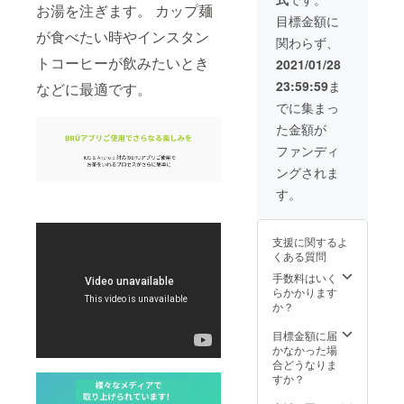
ンで
アウト
た方で
お湯を注ぎます。 カップ麺
a 2
−22−3
す。 ど
レット
プラチ
目標金額に
Chome
Shibuy
んな種
ホース
ナム
が食べたい時やインスタン
−22−3
a
関わらず、
類のお
×3 ・ガ
パック
Shibuy
Higashi
茶にも
トコーヒーが飲みたいとき
ラス抽
をご購
2021/01/28
a
Buildin
対応す
出チャ
入され
Higashi
g 5F
23:59:59
ま
などに最適です。
るBRÜ
ンバー
たい場
Buildin
Shibuy
をこの
・マイ
合はお
でに集まっ
g 5F
a-ku
機会に
クロ
手数で
Shibuy
Tokyo
た金額が
是非！
メッ
すがこ
a-ku
150-
・
シュふ
ちらを
ファンディ
Tokyo
0002
BRÜ+
るい
ご購入
150-
ングされま
ティー
BRÜ+
いただ
0002
マシー
マシー
いた
す。
ン ・ス
ンのカ
後、予
ペアの
ラーは4
約を
アウト
色より
キャン
支援に関するよ
レット
お選び
セルさ
くある質問
ホース
くださ
せてい
×3 ・ガ
い。
手数料はいく
ただき
ラス抽
※VIPワ
らかかります
ますの
出チャ
ンコイ
か？
で
ンバー
ン予約
support
・マイ
をされ
目標金額に届
.japan
クロ
た方で
かなかった場
@bru-
メッ
プラチ
合どうなりま
tea.co
シュふ
ナム
すか？
mまで
るい
パック
ご連絡