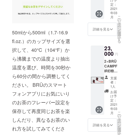
本品は
計ご支
41,900
ティー
定：
海外か
援時の
円より
2021
マシー
らの発
メール
年03
14,700
ン ・ス
送とな
アドレ
こ
月
円OFF
ペアの
の
るた
スを備
リ
BRÜは
アウト
タ
め、価
考欄に
ー
ボタン
レット
ン
格には
詳細を見る
ご記入
を
50mlから500ml（1.7-16.9
を押す
ホース
選
日本の
くださ
択
だけで
×3 ・ガ
す
消費税
い
fl.oz.）のカップサイズを選
る
完璧な
ラス抽
は含ま
23,
一杯を
出チャ
れてお
択して、40°C（104°F）か
入れて
000
ンバー
りませ
円
くれる
・マイ
ら沸騰までの温度より抽出
ん。 た
2×BRÜ
自動
クロ
だし、
CAMPF
ティー
温度を選び、時間を30秒か
メッ
輸入関
IRE特別
マシー
シュふ
税につ
ら60分の間から調整してく
価格
ン どん
るい
いては
支援
【39%
な種類
BRÜ マ
支援者
者：
ださい。 BRÜのスマート
OFF】
のお茶
シーン
1人
様にて
定価
にも対
のカ
別途ご
お届
フォンアプリにお気にいり
37,700
応 ・
ラーは4
け予
負担と
円より
BRÜ
定：
色より
なりま
のお茶のフレーバー設定を
14,700
2021
+
お選び
す。予
年03
円OFF
ティー
保存して再度同じお茶を楽
くださ
めご了
こ
月
・BRÜ
マシー
の
い。 ※
承くだ
リ
ティー
しんだり、異なるお茶のい
ン×2 ・
タ
こちら
さい。
ー
マシー
スペア
ン
のリ
詳細を見る
※備考欄
を
れ方を試してみてくださ
ン×2 ・
のアウ
選
ターン
に下記
択
スペア
トレッ
す
価格は