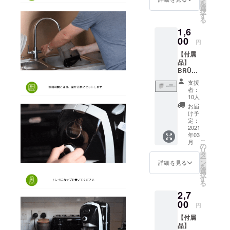
輸入関
に下記
を
入れる
は含ま
選
くださ
税につ
順番に
択
際にご
れてお
す
い。 ※
いては
て、お
る
使用く
りませ
こちら
支援者
名前と
1,6
ださ
ん。 た
のリ
様にて
お届け
い。
00
だし、
ターン
別途ご
円
先を
※BRÜ
輸入関
価格は
負担と
ローマ
【付属
に1つ付
税につ
送料込
なりま
字にて
品】
属して
いては
みと
す。予
ご記入
BRÜガ
いま
支援者
なって
めご了
くださ
ラス
す。 ※
様にて
おりま
承くだ
支援
い： お
チャン
こちら
別途ご
す。 ※
者：
さい。
名前 町
バー
のリ
負担と
10人
本品は
※備考欄
名 番
特徴 ガ
ターン
なりま
海外か
お届
に下記
地・
ラス
価格は
す。予
け予
らの発
順番に
号 建
チャン
送料込
定：
めご了
送とな
て、お
物名
バーは
2021
みと
承くだ
るた
名前と
部屋番
年03
丈夫な
なって
さい。
め、価
お届け
号 市区
こ
月
ボロシ
おりま
の
※別途ご
格には
先を
町村 都
リ
リケイ
す。 ※
タ
支援い
日本の
ローマ
道府県
ー
トガラ
本品は
ン
ただい
詳細を見る
消費税
字にて
郵便番
を
スから
海外か
選
た場
は含ま
ご記入
号 例：
択
できて
らの発
す
合、時
れてお
くださ
Taro
る
いま
送とな
計ご支
りませ
い： お
Yamad
2,7
す。こ
るた
援時の
ん。 た
名前 町
a
れは科
00
め、価
メール
だし、
円
名 番
Shibuy
学や研
格には
アドレ
輸入関
地・
a 2
【付属
究室で
日本の
スを備
税につ
号 建
Chome
品】
使用さ
消費税
考欄に
いては