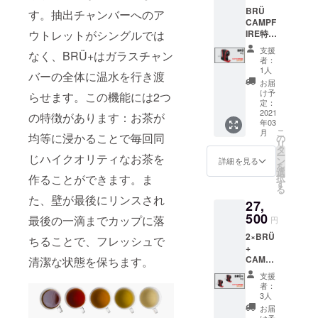
レット
送とな
支援者
メール
BRÜ
ホース
す。抽出チャンバーへのア
るた
様にて
アドレ
CAMPF
×3 ・ガ
め、価
別途ご
スを備
IRE特別
ウトレットがシングルでは
ラス抽
格には
負担と
考欄に
価格
出チャ
日本の
なりま
支援
ご記入
なく、BRÜ+はガラスチャン
【18%
ンバー
消費税
者：
す。予
くださ
OFF】
・マイ
は含ま
1人
めご了
い
バーの全体に温水を行き渡
定価
クロ
れてお
お届
承くだ
19,500
メッ
りませ
け予
らせます。この機能には2つ
さい。
円より
シュふ
定：
ん。 た
※別途ご
3,600円
2021
るい
だし、
の特徴があります：お茶が
支援い
年03
OFF
BRÜ+
輸入関
ただい
こ
月
BRÜは
均等に浸かることで毎回同
マシー
の
税につ
た場
リ
ボタン
ンのカ
タ
いては
合、時
ー
じハイクオリティなお茶を
を押す
ラーは4
ン
支援者
詳細を見る
計ご支
を
だけで
色より
選
様にて
援時の
択
作ることができます。ま
完璧な
お選び
す
別途ご
メール
る
一杯を
くださ
負担と
アドレ
た、壁が最後にリンスされ
27,
入れて
い。 ※
なりま
スを備
くれる
500
こちら
す。予
最後の一滴までカップに落
円
考欄に
自動
のリ
めご了
ご記入
2×BRÜ
ティー
ターン
ちることで、フレッシュで
承くだ
くださ
+
マシー
価格は
さい。
い
CAMPF
清潔な状態を保ちます。
ン どん
送料込
※別途ご
IRE特別
な種類
みと
支援い
支援
価格
のお茶
なって
ただい
者：
【34%
にも対
おりま
3人
た場
OFF】
応 ・
す。 ※
合、時
お届
定価
BRÜ
け予