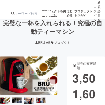
新
ロ
規
グ
会
プロジェクトを掲
はじ
プロジェクト
/
載するには
める
をさがす
イ
員
ン
登
完璧な一杯を入れられる！究極の自
録
動ティーマシン
人気のプロ
注目のリ
注目の新着プロ
募集終了が近いプ
もうすぐ公開
BRU AG
プロダクト
ジェクト
ターン
ジェクト
ロジェクト
されます
アート・写真
音楽
現在の支援総
額
3,50
テクノロジー・ガジェット
ゲーム・サ
1,60
映像・映画
書籍・雑誌
ビジネス・起業
チャレンジ