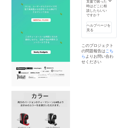
BRÜ+
をご購
支援で困った
くださ
マシー
入され
時はどこに相
い。 ※
ンのカ
たい場
談したらいい
こちら
ラーは4
合はお
ですか？
のリ
色より
手数で
ターン
お選び
すがこ
価格は
ヘルプページを
くださ
ちらを
送料込
見る
い。 ※
ご購入
みと
こちら
いただ
なって
のリ
いた
おりま
このプロジェクト
ターン
後、予
す。 ※
の問題報告は
こち
価格は
約を
本品は
送料込
ら
よりお問い合わ
キャン
海外か
みと
セルさ
らの発
せください
なって
せてい
送とな
おりま
ただき
るた
す。 ※
ますの
め、価
本品は
で
格には
海外か
support
日本の
らの発
.japan
消費税
送とな
@bru-
は含ま
るた
tea.co
れてお
め、価
mまで
りませ
格には
ご連絡
ん。 た
日本の
くださ
だし、
消費税
い。 ※
輸入関
は含ま
こちら
税につ
れてお
のリ
いては