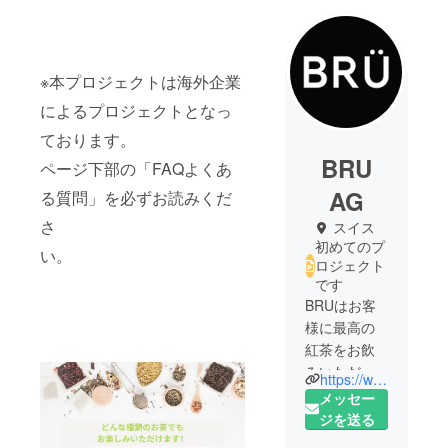
※本プロジェクトは海外企業
によるプロジェクトとなっ
ております。
BRU
ページ下部の「FAQよくあ
AG
る質問」を必ずお読みくだ
さ
スイス
初めてのプ
い。
ロジェクト
です
BRUはお客
様に最高の
紅茶をお飲
みいただく
https://www.bru-tea.com
ための商
メッセー
品・コンセ
ジを送る
プトを提供