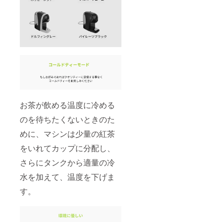
りませ
ターン
支援者
ん。 た
価格は
様にて
だし、
送料込
別途ご
輸入関
みと
負担と
税につ
なって
なりま
いては
おりま
す。予
支援者
す。 ※
めご了
様にて
本品は
承くだ
別途ご
海外か
さい。
負担と
らの発
※備考欄
なりま
送とな
に下記
す。予
るた
順番に
めご了
め、価
て、お
承くだ
お茶が飲める温度に冷める
格には
名前と
さい。
日本の
お届け
のを待ちたくないときのた
※備考欄
消費税
先を
に下記
は含ま
ローマ
めに、マシンは少量の紅茶
順番に
れてお
字にて
て、お
りませ
ご記入
をいれてカップに分配し、
名前と
ん。 た
くださ
お届け
だし、
い： お
さらにタンクから適量の冷
先を
輸入関
名前 町
ローマ
水を加えて、温度を下げま
税につ
名 番
字にて
いては
地・
す。
ご記入
支援者
号 建
くださ
様にて
物名
い： お
別途ご
部屋番
名前 町
負担と
号 市区