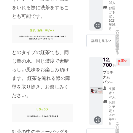
Shibuy
25個限
場合こ
25人
なって
す。 ※
めご了
a
定・
をいれる際に洗茶をするこ
ちらの
おりま
お届
本品は
承くだ
Higashi
47％OF
ご支援
け予
す。 ※
海外か
さい。
Buildin
とも可能です。
F】定価
はキャ
定：
本品は
らの発
※備考欄
g 5F
21,600
2021
ンセル
海外か
送とな
に下記
Shibuy
年03
円より
させて
らの発
るた
順番に
こ
a-ku
月
11,000
いただ
の
送とな
め、価
て、お
リ
Tokyo
円OFF
きま
タ
るた
格には
名前と
ー
150-
限定版
す。 備
ン
詳細を見る
め、価
日本の
お届け
を
0002
BRÜ
考欄に
選
格には
消費税
先を
択
マグを
お知ら
す
日本の
は含ま
どのタイプの紅茶でも、同
ローマ
る
無料で
せした
消費税
れてお
字にて
12,
プレゼ
コード
じ量の水、同じ濃度で素晴
は含ま
りませ
在庫な
ご記入
ント！
700
をご入
し
れてお
円
ん。 た
くださ
BRÜは
力くだ
らしい風味をお楽しみ頂け
りませ
だし、
い： お
プラチ
ボタン
さい。
ん。 た
輸入関
名前 町
ナム
ます。 紅茶を淹れる際の障
を押す
お届け
だし、
税につ
名 番
パック
だけで
に必要
輸入関
いては
地・
壁を取り除き、お楽しみく
BRÜ
完璧な
な情報
税につ
支援
支援者
号 建
+ 【先
一杯を
はキャ
者：
いては
様にて
ださい。
物名
着25個
入れて
ンプ
25人
支援者
別途ご
部屋番
限定・
くれる
ファイ
お届
様にて
負担と
号 市区
46％OF
自動
ヤー
け予
別途ご
なりま
町村 都
F】定価
ティー
定：
メッ
負担と
す。予
道府県
23,700
2021
マシー
セー
なりま
めご了
郵便番
年03
円より
ン どん
ジ、
す。予
承くだ
こ
号 例：
月
11,000
な種類
の
BRU
めご了
さい。
リ
Taro
円OFF
のお茶
タ
TEA
紅茶の中のティーバッグを
承くだ
※備考欄
ー
Yamad