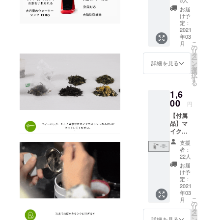
ラーは4
す。 ※
特徴
対応す
色より
本品は
お届
BRÜの
るBRÜ
お選び
け予
海外か
ロゴの
をこの
定：
くださ
らの発
入った
2021
機会に
い。 ※
送とな
年03
二重構
是非！
こちら
るた
こ
月
造グラ
・BRÜ
の
のリ
め、価
リ
スマグ
ティー
タ
ターン
格には
ー
となっ
マシー
ン
価格は
詳細を見る
日本の
を
ており
ン ・ス
選
送料込
消費税
択
ます。
ペアの
す
みと
は含ま
る
※こちら
アウト
なって
れてお
1,6
のリ
レット
おりま
りませ
ターン
00
ホース
す。 ※
ん。 た
円
価格は
×3 ・ガ
本品は
だし、
【付属
送料込
ラス抽
海外か
輸入関
品】マ
みと
出チャ
らの発
税につ
イクロ
なって
ンバー
送とな
いては
メッ
おりま
・マイ
るた
支援者
支援
シュふ
す。 ※
クロ
め、価
者：
様にて
るい 特
本品は
メッ
22人
格には
別途ご
徴 マイ
海外か
シュふ
日本の
お届
負担と
クロ
らの発
るい
け予
消費税
なりま
メッ
送とな
定：
BRÜ マ
は含ま
す。予
シュの
2021
るた
シーン
れてお
めご了
年03
ふるい
め、価
のカ
りませ
承くだ
こ
月
です。
格には
の
ラーは4
ん。 た
さい。
リ
BRÜに
日本の
タ
色より
だし、
※備考欄
ー
茶葉を
消費税
ン
お選び
詳細を見る