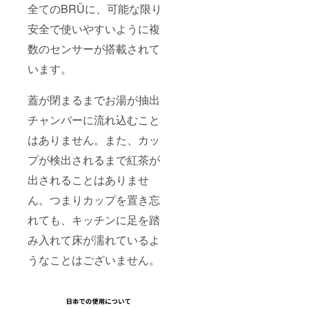
Taro
全てのBRÜに、可能な限り
Yamad
a
安全で使いやすいように複
Shibuy
a 2
数のセンサーが搭載されて
Chome
います。
−22−3
Shibuy
a
蓋が閉まるまでお湯が抽出
Higashi
Buildin
チャンバーに流れ込むこと
g 5F
Shibuy
はありません。また、カッ
a-ku
Tokyo
プが検出されるまで紅茶が
150-
出されることはありませ
0002
ん。つまりカップを置き忘
れても、キッチンに足を踏
み入れて床が濡れているよ
うなことはございません。