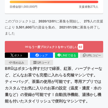
目標金額
1,000,000
円
支援者数
275
人
このプロジェクトは、
2020/12/01
に募集を開始し、
275
人の支援
により
3,501,600
円の資金を集め、
2021/01/28
に募集を終了し
ました
もう一度プロジェクトをやってほしい
62
ポスト
シェア
LINEで送る
URLコピー
埋め込み
QRコード
BRÜはボタンを押すだけで緑茶、紅茶、ハーブティーな
ど、どんなお茶でも完璧に入れらる究極マシンです。
ティーバッグ、茶葉の使用が可能です。専用アプリでは
カスタムでお気に入りのお茶の設定（温度・濃度・水の
量など）の登録が可能です！自動洗浄機能、湯沸かし機
能も付いたスタイリッシュで便利なマシンです。