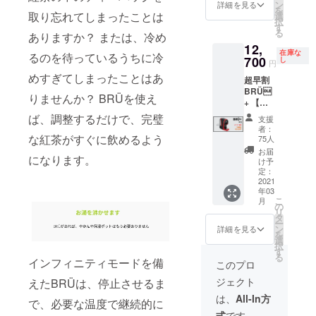
限定版
にも対
ン
ニュー
詳細を見る
さい。
に下記
を
a
BRÜ
応 ！ ・
取り忘れてしまったことは
選
スレ
※備考欄
順番に
択
Shibuy
マグを
BRÜ
す
ターに
に下記
て、お
る
a 2
ありますか？ または、冷め
無料で
ティー
てお送
順番に
名前と
Chome
12,
プレゼ
マシー
りいた
て、お
在庫な
お届け
−22−3
るのを待っているうちに冷
ント！
700
ン ・
し
します
円
名前と
先を
Shibuy
BRÜは
BRÜ
のでご
お届け
めすぎてしまったことはあ
ローマ
a
超早割
ボタン
マグ ・
登録
先を
字にて
Higashi
BRÜ
を押す
スペア
メール
りませんか？ BRÜを使え
ローマ
ご記入
Buildin
+ 【先
だけで
のホー
アドレ
字にて
くださ
g 5F
着75個
完璧な
ス×3 ・
ば、調整するだけで、完璧
スにて
支援
ご記入
い： お
Shibuy
限定・
一杯を
グラス
ご確認
者：
くださ
名前 町
a-ku
41％OF
入れて
な紅茶がすぐに飲めるよう
抽出
75人
くださ
い： お
名 番
Tokyo
F】定価
くれる
チャン
い。
お届
名前 町
地・
150-
になります。
21,600
自動
バー ・
け予
名 番
号 建
0002
円より
ティー
定：
ふるい
地・
物名
8,900円
2021
マシー
BRÜ マ
号 建
部屋番
年03
OFF ボ
ン どん
シーン
物名
こ
号 市区
月
タンを
な種類
の
のカ
部屋番
リ
町村 都
押すだ
のお茶
タ
ラーは4
号 市区
ー
道府県
けで完
にも対
ン
色より
詳細を見る
町村 都
を
郵便番
璧な一
応 ！ ・
選
お選び
道府県
択
号 例：
杯を入
BRÜ
す
くださ
郵便番
る
Taro
れてく
インフィニティモードを備
+
い。
このプロ
号 例：
Yamad
れる自
ティー
※VIPワ
Taro
a
ジェクト
えたBRÜは、停止させるま
動
マシー
ンコイ
Yamad
Shibuy
ティー
ン ・ス
ン予約
は、
All-In方
a
で、必要な温度で継続的に
a 2
マシー
ペアの
をされ
Shibuy
Chome
式
です。