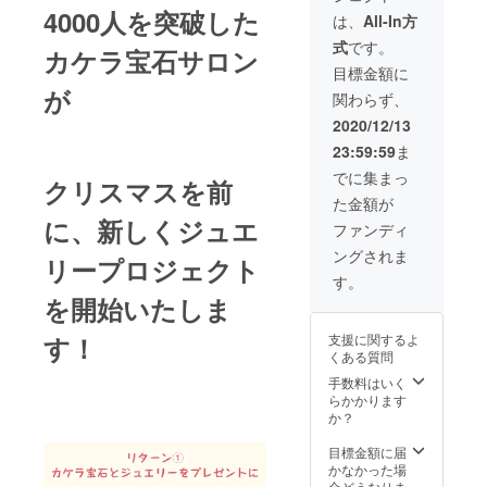
せてい
配信の
4000人を突破した
パー
ただき
は、
All-In方
限定公
ズ」
ます。
開の
式
です。
「アメ
カケラ宝石サロン
ライブ
URLを
ジス
配信の
目標金額に
お送り
ト」
日程は
が
いたし
関わらず、
「ピン
『12月
ます。
クサ
23日
2020/12/13
そちら
ファイ
水曜
のURL
23:59:59
ま
ア」
日
からご
「タン
20:00〜
でに集まっ
参加く
クリスマスを前
ザナイ
』
ださ
た金額が
ト」
YouTub
い。
に、新しくジュエ
「ペリ
eにて
ファンディ
【12月
ドッ
行って
16日に
ングされま
ト」の
リープロジェクト
いきま
こちら
５石 本
す。 こ
す。
からク
の最終
ちらの
を開始いたしま
ロネコ
ページ
リター
ヤマト
のQR
ンをご
のネコ
支援に関するよ
す！
コード
選択の
ポスに
くある質問
読み取
皆様に
て発送
り後、
手数料はいく
は当日
いたし
サイト
らかかります
のライ
ます】
に従っ
か？
ブ直前
お届け
てお申
に
は12月
し込み
目標金額に届
「CAM
17日以
で、
かなかった場
PFIRE
降で
ジュエ
合どうなりま