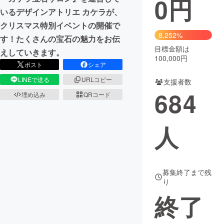
0
円
いるデザインアトリエ カケラが、
まちづくり・地域活性化
クリスマス特別イベントの開催で
8,252%
す！たくさんの宝石の魅力をお伝
目標金額は
CAMPFIRE for Social Good
CAMPFIRE Creation
えしていきます。
100,000円
CAMPFIREふるさと納税
machi-ya
コミュニティ
ポスト
シェア
LINEで送る
URLコピー
支援者数
684
埋め込み
QRコード
人
募集終了まで残
り
終了