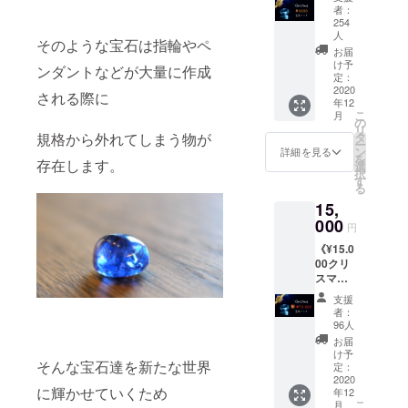
す。
パッ
者：
ク》 ①
254
なんの
人
欠けた宝石
そのような宝石は指輪やペ
宝石が
お届
は今まで処
入るか
け予
ンダントなどが大量に作成
お楽し
定：
分され、使
2020
みのク
される際に
い道がなく
年12
リスマ
こ
月
なっていま
ス特別
の
リ
パック
タ
規格から外れてしまう物が
した。
ー
です。
ン
詳細を見る
を
そんな宝石
存在します。
合計で7
選
択
石の天
もコミュニ
す
る
然宝石
ティでは紹
15,
が入り
介して、
000
ます。
円
②クリ
様々な再利
《¥15.0
スマス
用の形を広
00クリ
特別ラ
スマス
げていま
イブ配
特別宝
信のご
支援
す。
石パッ
招待状
者：
ク》 ①
を同封
96人
なんの
させて
お届
宝石が
いただ
け予
そんな宝石達を新たな世界
入るか
定：
きま
お楽し
2020
す。 ラ
に輝かせていくため
年12
みのク
イブ配
こ
月