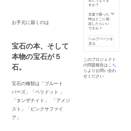
のメッ
す。 ※
リーを
すか？
セージ
天然宝
１つお
にて」
石なの
作りさ
支援で困った
ライブ
でキ
せてい
時はどこに相
配信の
ズ、欠
お手元に届くのは
ただき
談したらいい
限定公
け、イ
ます。
ですか？
開の
ンク
ペンダ
URLを
ルー
ントか
お送り
ヘルプページを
ジョン
リング
いたし
見る
宝石の本、そして
（内包
の作成
ます。
物）の
となり
そちら
ある宝
本物の宝石が５
ますの
のURL
石が入
このプロジェクト
で、ど
からご
る可能
の問題報告は
こち
石。
ちらを
参加く
性があ
ら
よりお問い合わ
作成す
ださ
ります
るか
い。
せください
と、ど
【12月
宝石の種類は「ブルート
の宝石
16日に
で作成
こちら
パーズ」「ペリドット 」
するか
からク
を、サ
ロネコ
「タンザナイト」 「アメジ
イトに
ヤマト
てお選
のネコ
スト」「ピンクサファイ
びくだ
ポスに
ア」
さい。
て発送
【12月
いたし
16日に
ます】
こちら