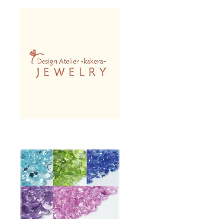
お届け
からク
は12月
ロネコ
17日以
ヤマト
降で
のネコ
す。 ※
ポスに
天然宝
て発送
石なの
いたし
でキ
ます】
ズ、欠
お届け
け、イ
は12月
ンク
17日以
ルー
降で
ジョン
す。 お
（内包
届け後
物）の
のジュ
ある宝
エリー
石が入
作成は
る可能
お申し
性があ
込みか
ります
ら最大
45日間
いただ
き、作
成完了
後発送
させて
いただ
きま