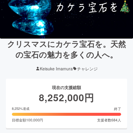
クリスマスにカケラ宝石を。天然
の宝石の魅力を多くの人へ。
Keisuke Imamura
チャレンジ
現在の支援総額
8,252,000
円
終了
8,252
%達成
目標金額
100,000
円
支援者数
684
人