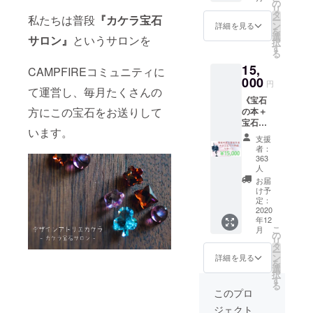
リスマ
の
信の日
リ
ス特別
タ
程は
私たちは普段
『カケラ宝石
ー
パック
ン
『12月
詳細を見る
を
です。
選
23日
サロン』
というサロンを
択
合計で
す
水曜
る
10石の
日
15,
天然宝
CAMPFIREコミュニティに
20:00〜
石が入
000
』
円
りま
て運営し、毎月たくさんの
YouTub
《宝石
す。
eにて
方にこの宝石をお送りして
の本＋
(¥5.000
行って
宝石５
クリス
いきま
います。
石＋
マス特
す。 こ
支援
ジュエ
別宝石
ちらの
者：
リー作
パック
363
リター
成 リ
より宝
人
ンをご
ター
石の内
お届
選択の
ン
容が豪
け予
皆様に
￥15.00
定：
華にな
は当日
2020
0》 宝
りま
のライ
年12
石の本
す） ②
ブ直前
こ
月
と天然
の
クリス
に
リ
宝石５
タ
マス特
「CAM
ー
石をお
ン
別ライ
詳細を見る
PFIRE
を
送りい
選
ブ配信
のメッ
択
たしま
す
のご招
セージ
る
す。
待状を
このプロ
にて」
「ブ
同封さ
ライブ
ジェクト
ルート