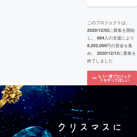
このプロジェクトは、
2020/12/02
に募集を開始
し、
684
人の支援により
8,252,000
円の資金を集
め、
2020/12/13
に募集を
終了しました
もう一度プロジェク
トをやってほしい