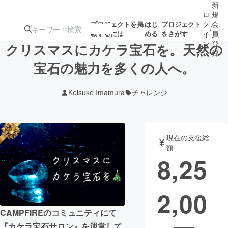
新
ロ
規
グ
会
プロジェクトを掲
はじ
プロジェクト
/
載するには
める
をさがす
イ
員
ン
登
クリスマスにカケラ宝石を。天然の
録
宝石の魅力を多くの人へ。
人気のプロ
注目のリ
注目の新着プロ
募集終了が近いプ
もうすぐ公開
Keisuke Imamura
チャレンジ
ジェクト
ターン
ジェクト
ロジェクト
されます
アート・写真
音楽
現在の支援総
額
8,25
テクノロジー・ガジェット
ゲーム・サ
2,00
映像・映画
書籍・雑誌
CAMPFIREのコミュニティにて
ビジネス・起業
チャレンジ
『カケラ宝石サロン』を運営して