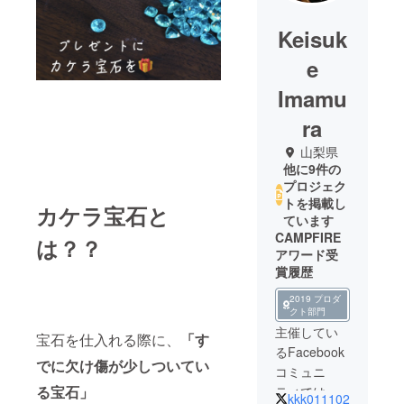
Keisuk
e
Imamu
ra
山梨県
他に9件の
プロジェク
トを掲載し
カケラ宝石と
ています
CAMPFIRE
は？？
アワード受
賞履歴
2019 プロダ
クト部門
主催してい
宝石を仕入れる際に、
「す
るFacebook
でに欠け傷が少しついてい
コミュニ
る宝石」
ティでは
kkk011102