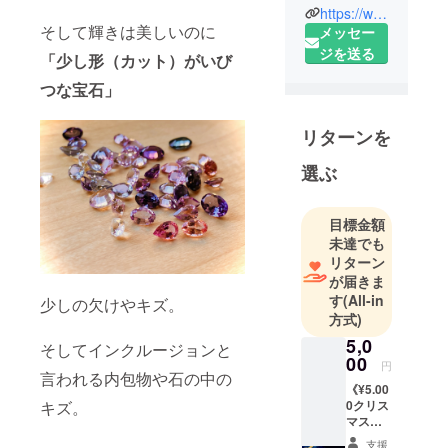
様々な宝石
https://www.facebook.com/groups/233206387244848
をご紹介し
そして輝きは美しいのに
メッセー
ています。
ジを送る
「少し形（カット）がいび
つな宝石」
このコミュ
ニティは
リターンを
ジュエリー
を作る際に
選ぶ
職人が誤っ
て欠けさせ
目標金額
てしまった
未達でも
宝石、そし
リターン
て欠けてい
が届きま
ない宝石な
す
(All-in
少しの欠けやキズ。
ど様々な宝
方式)
石をLIVE配
5,0
そしてインクルージョンと
信を通じて
00
円
言われる内包物や石の中の
ご紹介して
《¥5.00
いるコミュ
0クリス
キズ。
マス特
ニティで
別宝石
支援