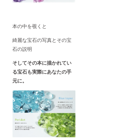
す。 ※
天然宝
石なの
でキ
ズ、欠
本の中を覗くと
け、イ
ンク
ルー
綺麗な宝石の写真とその宝
ジョン
石の説明
（内包
物）の
ある宝
そしてその本に描かれてい
石が入
る可能
る宝石も実際にあなたの手
性があ
ります
元に。