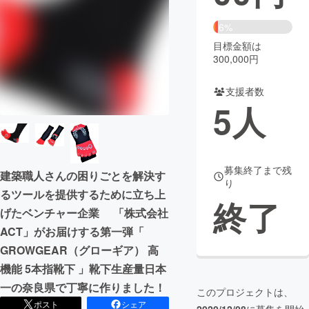
まちづくり・地域活性化
6%
目標金額は
300,000円
CAMPFIRE for Social Good
CAMPFIRE Creation
CAMPFIREふるさと納税
machi-ya
コミュニティ
支援者数
5
人
募集終了まで残
建築職人さんの困りごとを解決す
り
るツールを提供するために立ち上
終了
げたベンチャー企業 「株式会社
ACT」がお届けする第一弾「
GROWGEAR（グローギア） 高
機能 5本指靴下 」靴下生産量日本
一の奈良県で丁寧に作りました！
このプロジェクトは、
ポスト
シェア