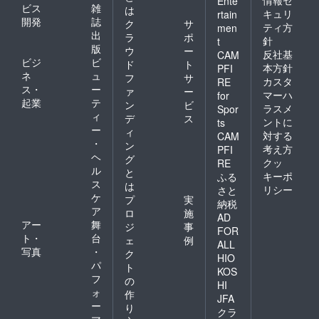
情報セ
Ente
ビス
雑
は
キュリ
rtain
開発
誌
ク
サ
ティ方
men
出
ラ
ポ
針
t
版
ウ
ー
反社基
CAM
ビジ
ビ
ド
ト
本方針
PFI
ネ
ュ
フ
サ
カスタ
RE
ス・
ー
ァ
ー
マーハ
for
起業
テ
ン
ビ
ラスメ
Spor
ィ
デ
ス
ントに
ts
ー
ィ
対する
CAM
・
ン
考え方
PFI
ヘ
グ
クッ
RE
ル
と
キーポ
ふる
ス
は
リシー
さと
ケ
プ
実
納税
ア
ロ
施
AD
アー
舞
ジ
事
FOR
ト・
台
ェ
例
ALL
写真
・
ク
HIO
パ
ト
KOS
フ
の
HI
ォ
作
JFA
ー
り
クラ