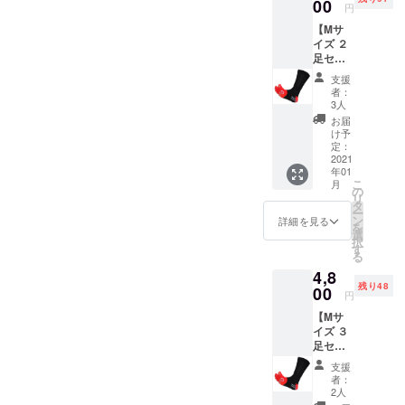
円）」
00
円
を１足
【Mサ
ご提供
イズ ２
しま
足セッ
す。
ト】
※メール
支援
支援者
便送料
者：
様への
180円込
3人
お返し
みとな
お届
とし
りま
け予
て、第
す。
定：
一弾で
2021
年01
正式発
こ
月
売予定
の
リ
の
タ
ー
「Mサ
ン
詳細を見る
を
イズ 25-
選
択
27cm
す
る
（希望
4,8
小売価
残り48
格3,000
00
円
円）」
【Mサ
を２足
イズ ３
ご提供
足セッ
しま
ト】
す。
支援
支援者
※メール
者：
様への
便送料
2人
お返し