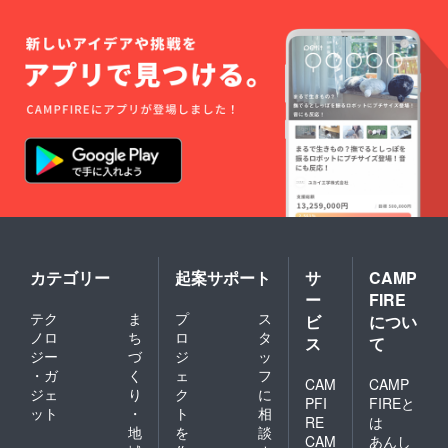
カテゴリー
起案サポート
サ
CAMP
ー
FIRE
テク
ま
プ
ス
ビ
につい
ノロ
ち
ロ
タ
ス
て
ジー
づ
ジ
ッ
・ガ
く
ェ
フ
CAM
CAMP
ジェ
り
ク
に
PFI
FIREと
ット
・
ト
相
RE
は
地
を
談
CAM
あんし