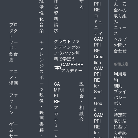
域
作
す
PFI
ん・安
活
る
る
RE
全への
性
資
コ
取り組
化
料
ミュ
み
プロ
音
請
ニ
ニュー
ダク
楽
求
ティ
ス
ト
CAM
ヘルプ
クラウドファ
フー
チ
PFI
お問い
ンディングの
ド・
ャ
RE
合わせ
ノウハウを無
飲食
レ
Crea
料で学ぼう
店
ン
tion
各種規定
CAMPFIRE
ジ
CAM
アカデミー
アニ
ス
利用規
PFI
メ・
ポ
約
RE
漫画
ー
CA
説
細則
for
ツ
MP
明
プライ
Soci
ファ
映
FI
会
バシー
al
ッ
像
RE
・
ポリ
Goo
ショ
・
ア
相
シー
d
ン
映
カ
談
特定商
CAM
画
デ
会
取引法
PFI
ゲー
書
ミ
に基づ
RE
ム・
籍
ー
く表記
for
サー
・
と