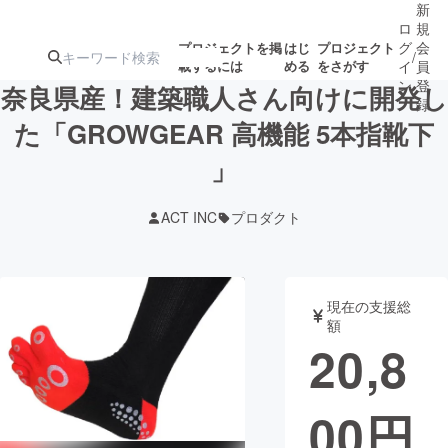
新
ロ
規
グ
会
プロジェクトを掲
はじ
プロジェクト
/
載するには
める
をさがす
イ
員
ン
登
奈良県産！建築職人さん向けに開発し
録
た「GROWGEAR 高機能 5本指靴下
」
人気のプロ
注目のリ
注目の新着プロ
募集終了が近いプ
もうすぐ公開
ジェクト
ターン
ジェクト
ロジェクト
されます
ACT INC
プロダクト
アート・写真
音楽
現在の支援総
テクノロジー・ガジェット
ゲーム・サ
額
20,8
映像・映画
書籍・雑誌
00
円
ビジネス・起業
チャレンジ