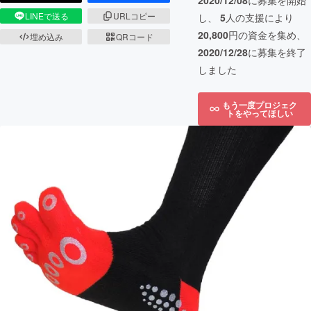
2020/12/08
に募集を開始
LINEで送る
URLコピー
し、
5
人の支援により
20,800
円の資金を集め、
埋め込み
QRコード
2020/12/28
に募集を終了
しました
もう一度プロジェク
トをやってほしい