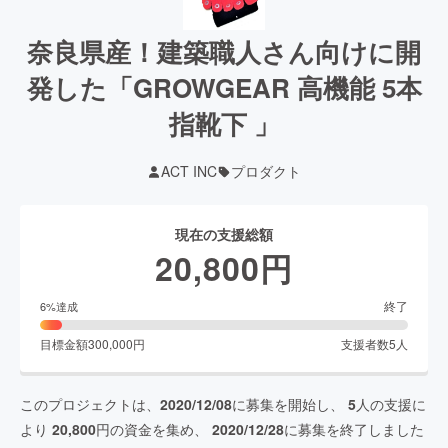
奈良県産！建築職人さん向けに開
発した「GROWGEAR 高機能 5本
指靴下 」
ACT INC
プロダクト
現在の支援総額
20,800
円
終了
6
%達成
目標金額
300,000
円
支援者数
5
人
このプロジェクトは、
2020/12/08
に募集を開始し、
5
人の支援に
より
20,800
円の資金を集め、
2020/12/28
に募集を終了しました