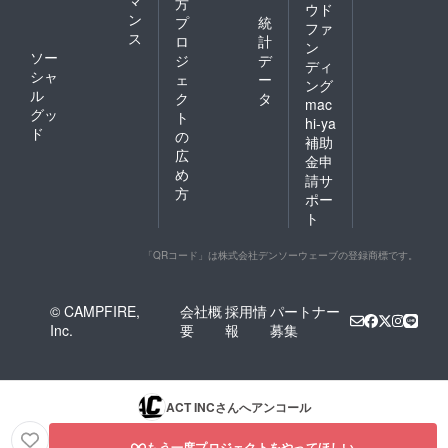
マ
方
ウド
ン
プ
統
ファ
ス
ロ
計
ン
ソー
ジ
デ
ディ
シャ
ェ
ー
ング
ル
ク
タ
mac
グッ
ト
hi-ya
ド
の
補助
広
金申
め
請サ
方
ポー
ト
「QRコード」は株式会社デンソーウェーブの登録商標です。
© CAMPFIRE,
会社概
採用情
パートナー
Inc.
要
報
募集
ACT INC
さんへアンコール
もう一度プロジェクトをやってほしい