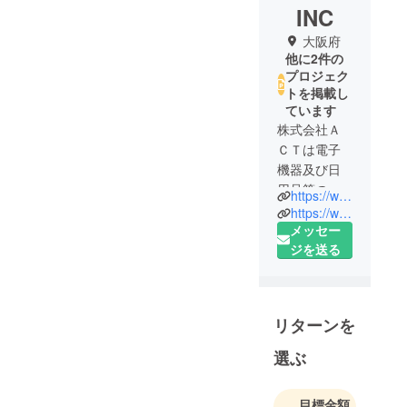
INC
大阪府
他に2件の
プロジェク
トを掲載し
ています
株式会社Ａ
ＣＴは電子
機器及び日
用品等の開
https://www.amazon.co.jp/dp/B0BSL6HGP1
発・販売を
https://www.youtube.com/@BOLCATOR
行うベン
メッセー
チャー企業
ジを送る
です。
「ユーザー
の困りごと
リターンを
を解決する
サービスを
選ぶ
提供し、社
会に貢献し
目標金額