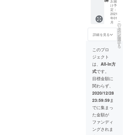
180円込
お届
とし
みとな
け予
て、第
りま
定：
一弾で
2021
す。
年01
正式発
こ
月
売予定
の
リ
の
タ
ー
「Mサ
ン
詳細を見る
を
イズ 25-
選
択
27cm
す
る
（希望
このプロ
小売価
ジェクト
格3,000
円）」
は、
All-In方
を３足
式
です。
ご提供
しま
目標金額に
す。
関わらず、
※メール
便送料
2020/12/28
215円込
23:59:59
ま
みとな
りま
でに集まっ
す。
た金額が
ファンディ
ングされま