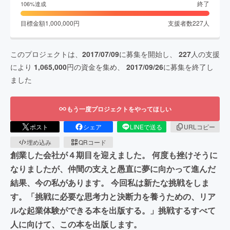
終了
106
%達成
目標金額
1,000,000
円
支援者数
227
人
このプロジェクトは、
2017/07/09
に募集を開始し、
227
人の支援
により
1,065,000
円の資金を集め、
2017/09/26
に募集を終了し
ました
もう一度プロジェクトをやってほしい
ポスト
シェア
LINEで送る
URLコピー
埋め込み
QRコード
創業した会社が４期目を迎えました。 何度も挫けそうに
なりましたが、仲間の支えと愚直に夢に向かって進んだ
結果、今の私があります。 今回私は新たな挑戦をしま
す。「挑戦に必要な思考力と決断力を養うための、リア
ルな起業体験ができる本を出版する。」挑戦するすべて
人に向けて、この本を出版します。