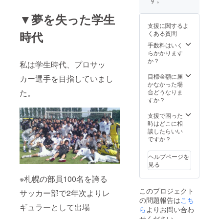
ワーク
ルはク
ショッ
▼夢を失った学生
ラウド
プな
ファン
支援に関するよ
ど。ご
ディン
時代
くある質問
希望を
グ終了
お伝え
手数料はいく
後に
くださ
らかかります
メール
い。）
か？
にて調
私は学生時代、プロサッ
※札幌市
整させ
以外の
目標金額に届
カー選手を目指していまし
ていた
場所で
かなかった場
だきま
の講演
た。
合どうなりま
す。)
会は、
すか？
別途交
通費は
支援で困った
相談さ
時はどこに相
せてく
談したらいい
ださ
ですか？
い。 ・
ゲスト
ヘルプページを
ハウス
見る
waya or
yuyuの
※札幌の部員100名を誇る
両方で
このプロジェクト
サッカー部で2年次よりレ
使え
の問題報告は
こち
る、ド
ギュラーとして出場
ミト
ら
よりお問い合わ
リー1泊
せください