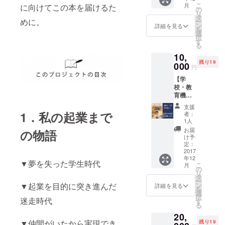
日に札
が届
こ
月
に向けてこの本を届けるた
ロジェ
幌での
の
く！
リ
クト
開催を
タ
めに。
ー
ページ
予定し
ン
詳細を見る
を
に名前
ており
選
択
をクレ
ます。)
す
る
ジット
10,
※クレ
残り19
ジット
000
円
を希望
【学
しない
校・教
方はご
育機関
連絡く
向け】
ださい
支援
・
・あな
1．私の起業まで
者：
CAMPF
たに1冊
1人
IREのプ
本が届
お届
の物語
ロジェ
く！ ・
け予
クト
ゲスト
定：
ページ
2017
ハウス
年12
に学校
waya or
▼夢を失った学生時代
こ
月
名・機
yuyuの
の
リ
関名を
両方で
タ
ー
クレ
使え
▼起業を目的に突き進んだ
ン
詳細を見る
を
ジット
る、ド
選
択
迷走時代
※クレ
ミト
す
る
ジット
リー1泊
20,
を希望
無料券
▼仲間がいたから実現でき
残り19
しない
×1 をプ