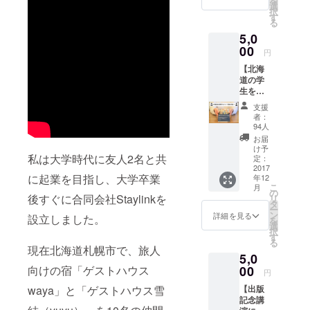
を
方はご
選
択
連絡く
す
る
ださい
5,0
・あな
00
たに1冊
円
の本が
【北海
届く
道の学
生を応
援した
支援
い方向
者：
け】 ・
94人
CAMPF
お届
IREのプ
け予
私は大学時代に友人2名と共
ロジェ
定：
クト
2017
に起業を目指し、大学卒業
年12
ページ
こ
月
に名前
の
後すぐに合同会社Staylinkを
リ
をクレ
タ
ー
ジット
ン
詳細を見る
設立しました。
を
※クレ
選
択
ジット
す
る
を希望
現在北海道札幌市で、旅人
5,0
しない
方はご
向けの宿「ゲストハウス
00
円
連絡く
waya」と「ゲストハウス雪
【出版
ださい
記念講
・1人の