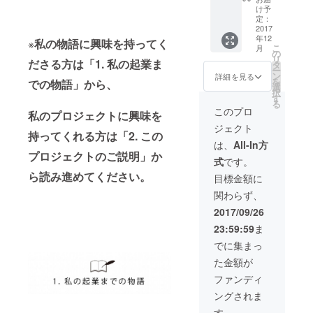
ロジェ
す。
け予
ること
クト
（講演
定：
があれ
ページ
2017
会、
ばお伝
年12
に団体
トーク
※
私の物語に興味を持ってく
えしま
こ
月
名をク
セッ
の
す！ 聞
リ
ださる方は
「1. 私の起業ま
レジッ
ショ
タ
いてほ
ー
ト ※ク
ン、
ン
詳細を見る
しい話
を
での物語」から、
レジッ
ワーク
選
があれ
択
トを希
ショッ
す
ばその
る
望しな
プな
このプロ
話を聞
私のプロジェクトに興味を
い方は
ど。ご
きま
ジェクト
ご連絡
希望を
す！ (ラ
持ってくれる方は
「2. この
くださ
お伝え
は、
All-In方
ンチ,
い ・あ
くださ
プロジェクトのご説明」か
Skype
式
です。
なたに1
い。）
は1時間
冊本が
ら読み進めてください。
※札幌市
目標金額に
限定で
届く！
以外の
す。ラ
関わらず、
・イベ
場所で
ンチの
ントを2
の講演
2017/09/26
場合、
時間担
会は、
柴田に
23:59:59
ま
当しま
別途交
かかる
す。
通費は
でに集まっ
食費は
（講演
相談さ
別途ご
た金額が
会、
せてく
負担く
トーク
ださ
ファンディ
ださ
セッ
い。
い。ス
ングされま
ショ
ケ
ン、
す。
ジュー