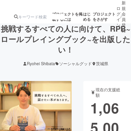
新
ロ
規
グ
会
プロジェクトを掲
はじ
プロジェクト
/
載するには
める
をさがす
イ
員
ン
登
挑戦するすべての人に向けて、RPB~
録
ロールプレイングブック~を出版した
い！
人気のプロ
注目のリ
注目の新着プロ
募集終了が近いプ
もうすぐ公開
ジェクト
ターン
ジェクト
ロジェクト
されます
Ryohei Shibata
ソーシャルグッド
茨城県
アート・写真
音楽
現在の支援総
テクノロジー・ガジェット
ゲーム・サ
額
1,06
映像・映画
書籍・雑誌
5,00
ビジネス・起業
チャレンジ