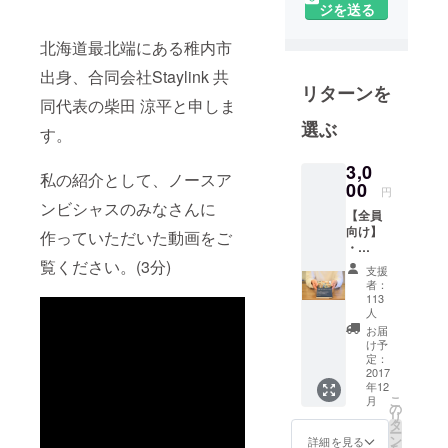
ジを送る
北海道最北端にある稚内市
出身、合同会社Staylink 共
リターンを
同代表の柴田 涼平と申しま
選ぶ
す。
3,0
私の紹介として、ノースア
00
円
ンビシャスのみなさんに
【全員
向け】
作っていただいた動画をご
・
CAMPF
覧ください。(3分)
支援
IREのプ
者：
ロジェ
113
クト
人
ページ
お届
に名前
け予
をクレ
定：
2017
ジット
年12
※クレ
こ
月
ジット
の
リ
を希望
タ
ー
しない
ン
詳細を見る