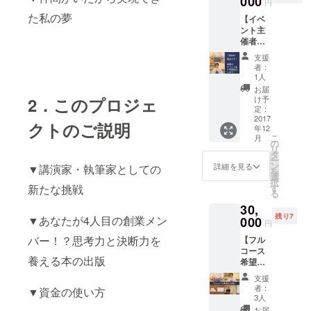
000
円
方はご
レゼン
た私の夢
【イベ
連絡く
ト！ (雪
ント主
ださい
まつり
催者向
・御校
や一部
け】 ・
に1冊本
アー
支援
CAMPF
が届
ティス
者：
IREのプ
く！ ・
トのラ
1人
ロジェ
1コマ出
イブな
お届
クト
張授業
2．このプロジェ
どの特
け予
ページ
を担当
定：
別日は
に団体
2017
しま
除きま
クトのご説明
年12
名をク
す。 ※
す。) ・
こ
月
レジッ
札幌市
の
柴田と
リ
ト ※ク
以外の
タ
ランチ1
ー
レジッ
場所で
ン
時間券
詳細を見る
▼講演家・執筆家としての
を
トを希
の講演
選
or
択
望しな
会は、
新たな挑戦
す
Skype
る
い方は
別途交
1時間券
30,
ご連絡
通費は
創業ま
残り7
▼あなたが4人目の創業メン
くださ
000
相談さ
での
円
い ・あ
せてく
話、場
バー！？思考力と決断力を
【フル
なたに1
ださ
づくり
コース
冊本が
い。
の話、
養える本の出版
希望の
届く！
ゲスト
方向
・イベ
ハウス
支援
け】 ・
ントを2
の話な
者：
▼資金の使い方
CAMPF
時間担
3人
どの興
IREのプ
当しま
味があ
お届