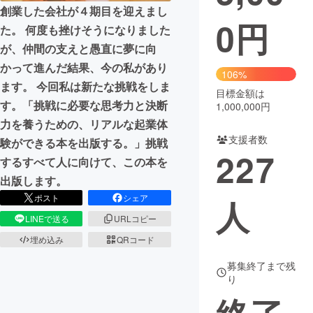
創業した会社が４期目を迎えまし
0
円
まちづくり・地域活性化
た。 何度も挫けそうになりました
が、仲間の支えと愚直に夢に向
かって進んだ結果、今の私があり
CAMPFIRE for Social Good
CAMPFIRE Creation
106%
ます。 今回私は新たな挑戦をしま
CAMPFIREふるさと納税
machi-ya
コミュニティ
目標金額は
す。「挑戦に必要な思考力と決断
1,000,000円
力を養うための、リアルな起業体
支援者数
験ができる本を出版する。」挑戦
227
するすべて人に向けて、この本を
出版します。
ポスト
シェア
人
LINEで送る
URLコピー
埋め込み
QRコード
募集終了まで残
り