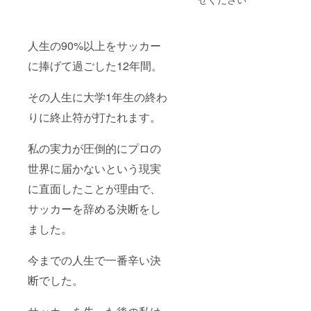
無料券
×3 をプ
レゼン
ト！ (雪
人生の90%以上をサッカー
まつり
や一部
に捧げて過ごした12年間。
アー
ティス
その人生に大学1年生の終わ
トのラ
イブな
りに終止符が打たれます。
どの特
別日は
除きま
私の実力が圧倒的にプロの
す。)
世界に届かないという現実
に直面したことが理由で、
サッカーを辞める決断をし
ました。
今までの人生で一番辛い決
断でした。