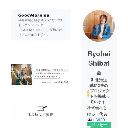
社会問題と向き合う人のクラウ
ドファンディング
「GoodMorning」にて実施され
たプロジェクトです。
Ryohei
Shibat
a
北海道
他に2件の
プロジェク
トを掲載し
ています
株式会社と
ける 代表
rio3900
メッセー