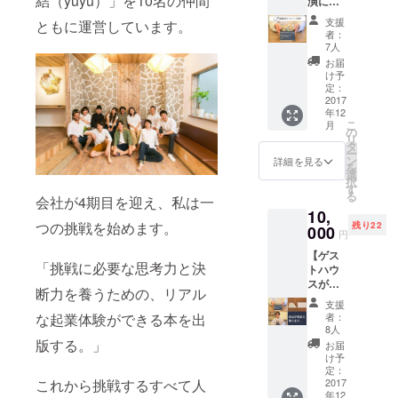
結（yuyu）」を10名の仲間
演に参
北海道
加希望
の高校
支援
ともに運営しています。
の方向
生に1冊
者：
け】 ・
本が届
7人
CAMPF
く！ ※
お届
IREのプ
柴田が
け予
ロジェ
巡った
定：
クト
2017
高校の
年12
ページ
学生
こ
月
に名前
で、ラ
の
リ
をクレ
ジオの
タ
ー
ジット
インタ
ン
詳細を見る
を
※クレ
ビュー
選
択
ジット
に答え
す
る
会社が4期目を迎え、私は一
を希望
てくれ
10,
しない
た学生
つの挑戦を始めます。
残り22
方はご
000
に届け
円
連絡く
ます。
【ゲス
ださい
・本を
「挑戦に必要な思考力と決
トハウ
・あな
受け
スが好
たに1冊
取った
断力を養うための、リアル
き・柴
本が届
学生か
支援
田と1時
く！ ・
らお礼
な起業体験ができる本を出
者：
間話を
出版記
の手紙
8人
希望の
念イベ
版する。」
が届
お届
方向
ントへ
く！ ・
け予
け】 ・
ご招待
定：
あなた
これから挑戦するすべて人
CAMPF
2017
(12月2
に1冊本
年12
IREのプ