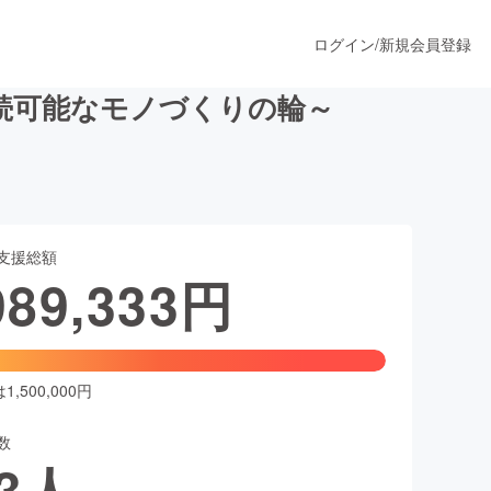
ログイン
/
新規会員登録
続可能なモノづくりの輪～
うすぐ公開されます
支援総額
プロダクト
989,333
円
ファッション
スポーツ
,500,000円
数
ア
ソーシャルグッド
3
人