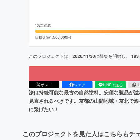
132
%達成
目標金額
1,500,000
円
このプロジェクトは、
2020/11/30
に募集を開始し、
183
ポスト
シェア
LINEで送る
U
漆は持続可能な最古の自然塗料。安価な製品が溢
見直されるべきです。京都の山間地域・京北で漆
に繋げたい！
このプロジェクトを見た人はこちらもチ