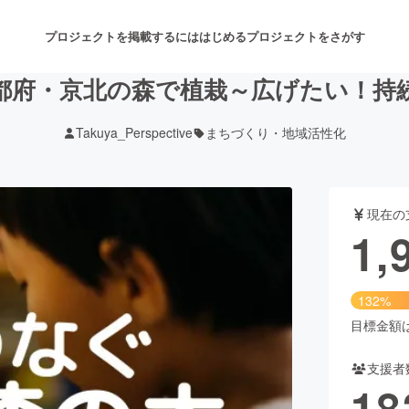
プロジェクトを掲載するには
はじめる
プロジェクトをさがす
都府・京北の森で植栽～広げたい！持
Takuya_Perspective
まちづくり・地域活性化
注目のリターン
注目の新着プロジェクト
募集終了が近いプロジェクト
も
現在の
音楽
舞台・パフォーマンス
1,
ゲーム・サービス開発
フード・飲食店
132%
書籍・雑誌出版
アニメ・漫画
目標金額は1
支援者
チャレンジ
ビューティー・ヘルスケ
18