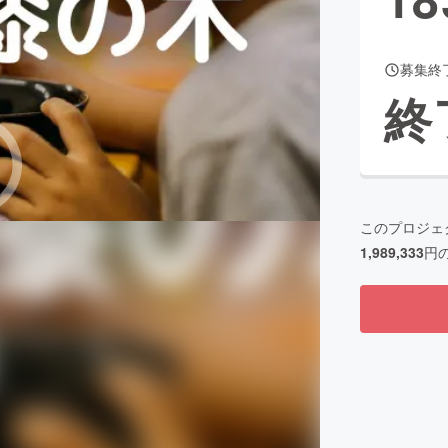
募集終
CAMPFIRE for Social Good
CAMPFIRE Creation
終
CAMPFIREふるさと納税
machi-ya
コミュニティ
このプロジェ
1,989,333
円