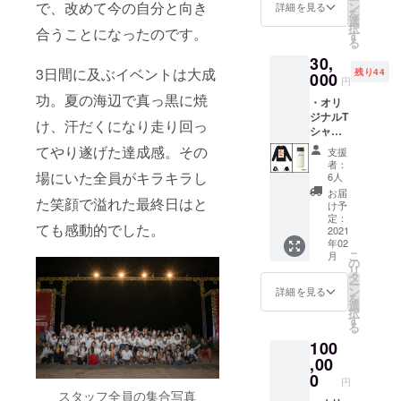
・愛を
で、改めて今の自分と向き
ン
詳細を見る
を
込めた
選
択
合うことになったのです。
お礼の
す
る
メール
30,
送りま
3日間に及ぶイベントは大成
残り44
す！
000
円
功。夏の海辺で真っ黒に焼
・オリ
ジナルT
け、汗だくになり走り回っ
シャツ
・オリ
てやり遂げた達成感。その
支援
ジナル
者：
タンブ
場にいた全員がキラキラし
6人
ラー
お届
た笑顔で溢れた最終日はと
（KINT
け予
） ・愛
定：
ても感動的でした。
を込め
2021
年02
たお礼
こ
月
のメー
の
リ
ル送り
タ
ー
ます！
ン
詳細を見る
を
（デザ
選
択
インは
す
る
変更と
100
なる可
能性が
,00
ござい
0
円
ます。
スタッフ全員の集合写真