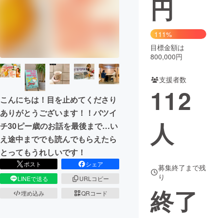
円
まちづくり・地域活性化
111%
目標金額は
CAMPFIRE for Social Good
CAMPFIRE Creation
800,000円
CAMPFIREふるさと納税
machi-ya
コミュニティ
支援者数
112
こんにちは！目を止めてくださり
ありがとうございます！！バツイ
人
チ30ピー歳のお話を最後まで…い
え途中まででも読んでもらえたら
とってもうれしいです！
ポスト
シェア
募集終了まで残
り
LINEで送る
URLコピー
終了
埋め込み
QRコード