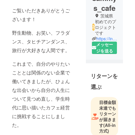
s_cafe
ご覧いただきありがとうご
茨城県
ざいます！
初めてのプ
ロジェクト
野生動物、お笑い、フラダ
です
https://instagram.com/cafe_sammys?igshid=1p8zkkurtw06l
ンス、タヒチアンダンス、
メッセー
旅行が大好きな人間です。
ジを送る
これまで、自分のやりたい
こととは関係のない企業で
リターンを
働いてきましたが、ひょん
選ぶ
な出会いから自分の人生に
ついて見つめ直し、学生時
目標金額
代に思い描いたカフェ経営
未達でも
リターン
に挑戦することにしまし
が届きま
た。
す
(All-in
方式)