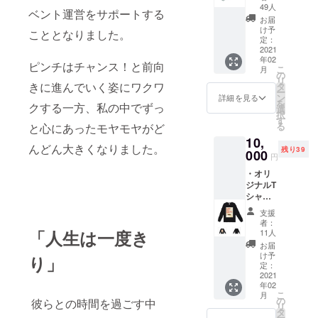
・愛を
49人
ベント運営をサポートする
込めた
お届
お礼の
け予
こととなりました。
メール
定：
送りま
2021
年02
す！ ※
ピンチはチャンス！と前向
こ
月
店舗受
の
リ
け取り
きに進んでいく姿にワクワ
タ
ー
のみ
ン
詳細を見る
を
クする一方、私の中でずっ
（メー
選
択
ル以
す
る
と心にあったモヤモヤがど
外） 有
10,
効期
んどん大きくなりました。
残り39
限:2021
000
円
/02-
・オリ
2021/05
ジナルT
シャツ
（デザ
支援
インは
者：
変更と
「人生は一度き
11人
なる可
お届
能性が
け予
り」
ござい
定：
ます。
2021
年02
ご了承
こ
月
下さ
の
彼らとの時間を過ごす中
リ
い。）
タ
ー