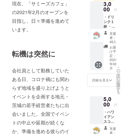
3,0
現在、「サミーズカフェ」
00
円
の2021年2月のオープンを
・ドリ
目指し、日々準備を進めて
ンク１
杯 ・ハ
います。
ワイア
支援
ンス
者：
コーン1
49人
個 ・愛
お届
を込め
転機は突然に
け予
たお礼
定：
のメー
2021
年02
ル送り
こ
月
ます！
会社員として勤務していた
の
リ
※店舗受
タ
ー
ある日、コロナ禍にも関わ
け取り
ン
詳細を見る
を
のみ
選
択
らず地域を盛り上げようと
（メー
す
る
ル以
イベントを企画する地元・
5,0
外） 有
効期
00
茨城の若手経営者たちに出
円
限:2021
・ハワ
/02-
会いました。全国でイベン
イアン
2021/05
スコー
トの中止や延期が続くな
ン５個
支援
か、準備を進める彼らのイ
セット
者：