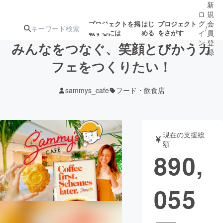
新
ロ
規
グ
会
プロジェクトを掲
はじ
プロジェクト
/
載するには
める
をさがす
イ
員
ン
登
みんなをつなぐ、笑顔とびかうカ
録
フェをつくりたい！
人気のプロ
注目のリ
注目の新着プロ
募集終了が近いプ
もうすぐ公開
sammys_cafe
フード・飲食店
ジェクト
ターン
ジェクト
ロジェクト
されます
アート・写真
音楽
現在の支援総
額
890,
テクノロジー・ガジェット
ゲーム・サ
055
映像・映画
書籍・雑誌
ビジネス・起業
チャレンジ