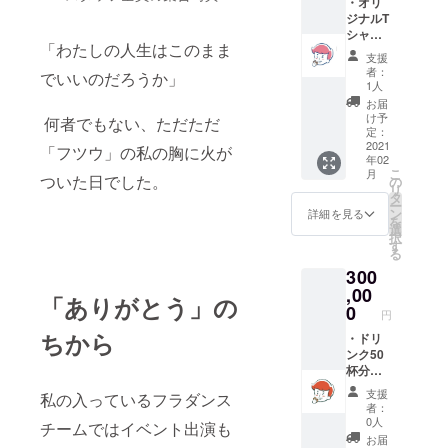
ご了承
・オリ
下さ
ジナルT
い。）
シャツ
「わたしの人生はこのまま
・オリ
支援
ジナル
者：
でいいのだろうか」
タンブ
1人
ラー ・
お届
ハワイ
け予
何者でもない、ただただ
アンス
定：
コーン
2021
「フツウ」の私の胸に火が
年02
10個
こ
月
セット
ついた日でした。
の
リ
・愛を
タ
ー
込めた
ン
詳細を見る
を
お礼
選
択
メール
す
る
送りま
300
す！ ※
遠方の
,00
「ありがとう」の
方へは
0
円
郵送さ
ちから
せてい
・ドリ
ただき
ンク50
ます。
杯分チ
遠方の
ケット
支援
私の入っているフラダンス
方は備
・愛を
者：
考欄に
込めた
0人
チームではイベント出演も
配送先
お礼
お届