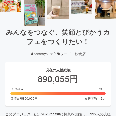
みんなをつなぐ、笑顔とびかうカ
フェをつくりたい！
sammys_cafe
フード・飲食店
現在の支援総額
890,055
円
終了
111
%達成
目標金額
800,000
円
支援者数
112
人
このプロジェクトは、
2020/11/30
に募集を開始し、
112
人の支援