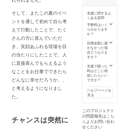
そして、またこの夏のイベ
支援に関するよ
くある質問
ントを通して初めて自ら考
手数料はいく
えて行動したことで、
たく
らかかります
か？
さんの方に喜んでいただ
目標金額に届
き、笑顔あふれる現場を目
かなかった場
合どうなりま
の当たりにしたことで、人
すか？
に直接喜んでもらえるよう
支援で困った
時はどこに相
なことをお仕事でできたら
談したらいい
どんなに幸せだろうか、、
ですか？
と考えるようになりまし
ヘルプページを
見る
た。
このプロジェクト
の問題報告は
こち
チャンスは突然に
ら
よりお問い合わ
せください