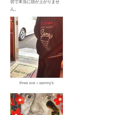
切で本当に頭が上がりませ
ん。
three one × sammy's