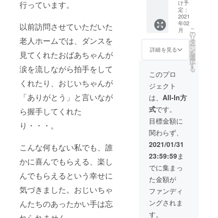
のご記
メール
け予
行っています。
入をお
送りま
定：
願いい
す！ ※
2021
年02
たしま
店舗受
以前訪問させていただいた
こ
月
す。 有
け取り
の
リ
老人ホームでは、ダンスを
効期
となり
タ
ー
限:2021
ます。
ン
詳細を見る
を
見てくれたおばあちゃんが
/02-
有効期
選
択
2021/05
限:2021
す
涙を流しながら拍手をして
る
/02-
このプロ
2021/05
くれたり、おじいちゃんが
ジェクト
「ありがとう」と言いなが
は、
All-In方
式
です。
ら握手してくれた
目標金額に
り・・・。
関わらず、
2021/01/31
こんな何もない私でも、誰
23:59:59
ま
かに喜んでもらえる、楽し
でに集まっ
んでもらえるという幸せに
た金額が
気づきました。おじいちゃ
ファンディ
ングされま
んたちのあったかい手は忘
す。
れられません。