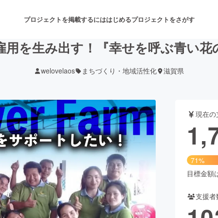
プロジェクトを掲載するには
はじめる
プロジェクトをさがす
雇用を生み出す！『幸せを呼ぶ青い花
welovelaos
まちづくり・地域活性化
滋賀県
注目のリターン
注目の新着プロジェクト
募集終了が近いプロジェクト
も
現在の
音楽
舞台・パフォーマンス
1,
ゲーム・サービス開発
フード・飲食店
71%
書籍・雑誌出版
アニメ・漫画
目標金額は2
支援者
チャレンジ
ビューティー・ヘルスケ
10