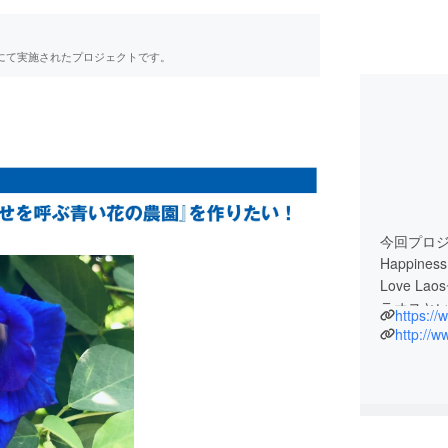
RE」にて実施されたプロジェクトです。
今回プロジェ
Happin
Love L
ラオスと
https:/
肥料農業
http://w
たいと思