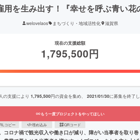
雇用を生み出す！『幸せを呼ぶ青い花
welovelaos
まちづくり・地域活性化
滋賀県
現在の支援総額
1,795,500
円
人の支援により
1,795,500
円の資金を集め、
2021/01/30
に募集を終了し
もう一度プロジェクトをやってほしい
RLコピー
埋め込み
QRコード
。コロナ禍で観光収入や働き口が減り、障がい当事者を取り巻