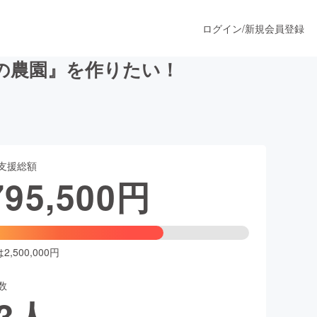
ログイン
/
新規会員登録
の農園』を作りたい！
うすぐ公開されます
支援総額
プロダクト
795,500
円
ファッション
スポーツ
,500,000円
数
ア
ソーシャルグッド
3
人