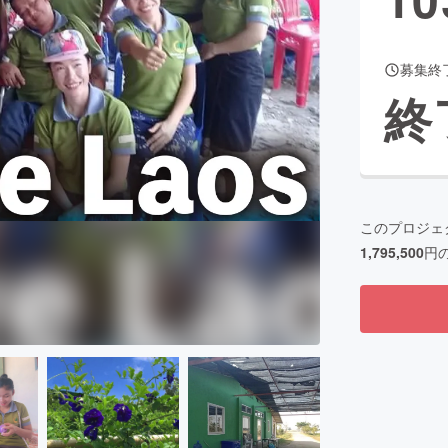
募集終
CAMPFIRE for Social Good
CAMPFIRE Creation
終
CAMPFIREふるさと納税
machi-ya
コミュニティ
このプロジェ
1,795,500
円