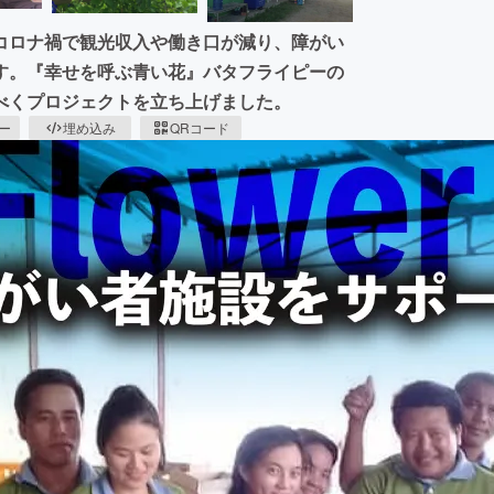
コロナ禍で観光収入や働き口が減り、障がい
す。『幸せを呼ぶ青い花』バタフライピーの
べくプロジェクトを立ち上げました。
ピー
埋め込み
QRコード