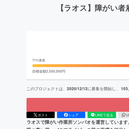
【ラオス】障がい者
71
%達成
目標金額
2,500,000
円
このプロジェクトは、
2020/12/12
に募集を開始し、
103
ポスト
シェア
LINEで送る
U
ラオスで障がい作業所ソンパオを運営しています