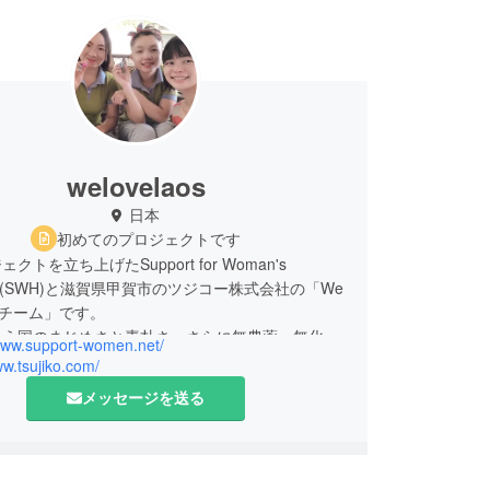
welovelaos
日本
初めてのプロジェクトです
クトを立ち上げたSupport for Woman's
ess(SWH)と滋賀県甲賀市のツジコー株式会社の「We
aosチーム」です。
いう国のまじめさと素朴さ。さらに無農薬・無化学
/www.support-women.net/
の可能性。ラオスと日本の友好のためにも前に進み
ww.tsujiko.com/
います。
メッセージを送る