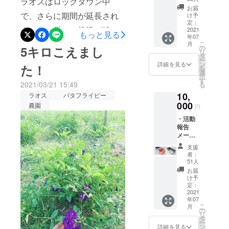
ラオスはロックダウン中
書 ・バ
性。ラオス
お届
タフラ
で、さらに期間が延長され
け予
と日本の友
イピー
定：
ました。厳しい状況が続き
乾燥花
2021
好のために
もっと見る
年07
（20gx
も前に進み
ますが、できることを継続
こ
月
1)
の
5キロこえまし
リ
たいと思い
タ
していきたいと思います。
ー
ます。
ン
詳細を見る
た！
を
さて、農園で暮らす障がい
選
択
す
2021/03/21 15:49
る
作業所ソンパオのメンバー
10,
ラオス
バタフライピー
は日々お花の栽培と収穫を
000
農園
円
頑張っています。3月に収穫
・活動
報告
5キロ！と言っていたのが、
メール
・ソン
5月下旬現在で乾燥花24キロ
支援
パオか
者：
（生花240キロ）まで増えま
ら絵葉
51人
書 ・バ
お届
した。7月までに100キロ
タフラ
け予
イピー
定：
（生花１トン）にできるよ
乾燥花
2021
年07
（20gx
う頑張ろうねと話しつつ背
こ
月
1) ・レ
の
リ
丈が伸びるスピードが予想
ンテン
タ
ー
族生地
ン
詳細を見る