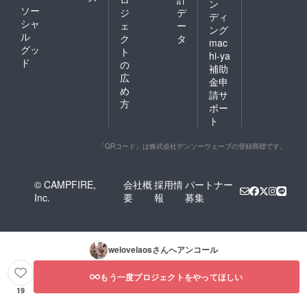
ン
ソー
ジ
デ
ディ
シャ
ェ
ー
ング
ル
ク
タ
mac
グッ
ト
hi-ya
ド
の
補助
広
金申
め
請サ
方
ポー
ト
「QRコード」は株式会社デンソーウェーブの登録商標です。
© CAMPFIRE,
会社概
採用情
パートナー
Inc.
要
報
募集
welovelaos
さんへアンコール
もう一度プロジェクトをやってほしい
19