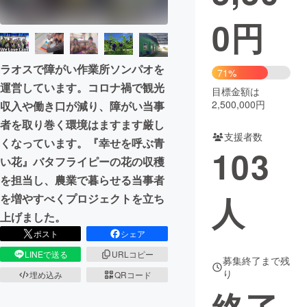
0
円
まちづくり・地域活性化
ラオスで障がい作業所ソンパオを
CAMPFIRE for Social Good
CAMPFIRE Creation
71%
運営しています。コロナ禍で観光
CAMPFIREふるさと納税
machi-ya
コミュニティ
目標金額は
2,500,000円
収入や働き口が減り、障がい当事
者を取り巻く環境はますます厳し
支援者数
くなっています。『幸せを呼ぶ青
103
い花』バタフライピーの花の収穫
を担当し、農業で暮らせる当事者
人
を増やすべくプロジェクトを立ち
上げました。
ポスト
シェア
LINEで送る
URLコピー
募集終了まで残
り
埋め込み
QRコード