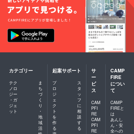
カテゴリー
起案サポート
サ
CAMP
ー
FIRE
テク
ま
プ
ス
ビ
につい
ノロ
ち
ロ
タ
ス
て
ジー
づ
ジ
ッ
・ガ
く
ェ
フ
CAM
CAMP
ジェ
り
ク
に
PFI
FIREと
ット
・
ト
相
RE
は
地
を
談
CAM
あんし
域
作
す
PFI
ん・安
活
る
る
RE
全への
性
資