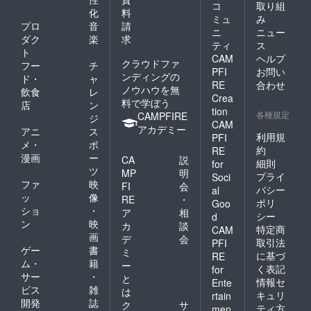
コ
取り組
化
料
ミュ
み
プロ
音
請
ニ
ニュー
ダク
楽
求
ティ
ス
ト
CAM
ヘルプ
クラウドファ
フー
チ
PFI
お問い
ンディングの
ド・
ャ
RE
合わせ
ノウハウを無
飲食
レ
Crea
料で学ぼう
店
ン
tion
各種規定
CAMPFIRE
ジ
CAM
アカデミー
アニ
ス
利用規
PFI
メ・
ポ
約
RE
漫画
ー
CA
説
細則
for
ツ
MP
明
プライ
Soci
ファ
映
FI
会
バシー
al
ッ
像
RE
・
ポリ
Goo
ショ
・
ア
相
シー
d
ン
映
カ
談
特定商
CAM
画
デ
会
取引法
PFI
ゲー
書
ミ
に基づ
RE
ム・
籍
ー
く表記
for
サー
・
と
情報セ
Ente
ビス
雑
は
キュリ
rtain
開発
誌
ク
サ
ティ方
men