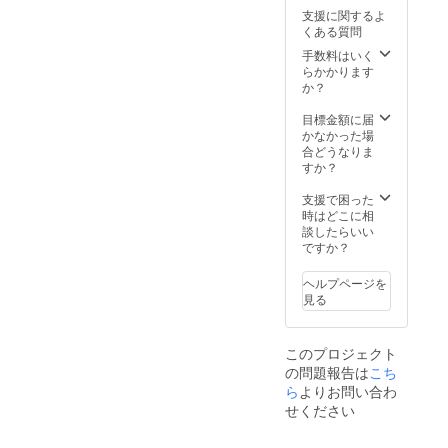
ルー）
支援に関するよ
※ミニ
くある質問
バッグ
の色は
手数料はいく
お任せ
らかかります
になり
か？
ます
目標金額に届
かなかった場
合どうなりま
すか？
支援で困った
時はどこに相
談したらいい
ですか？
ヘルプページを
見る
このプロジェクト
の問題報告は
こち
ら
よりお問い合わ
せください