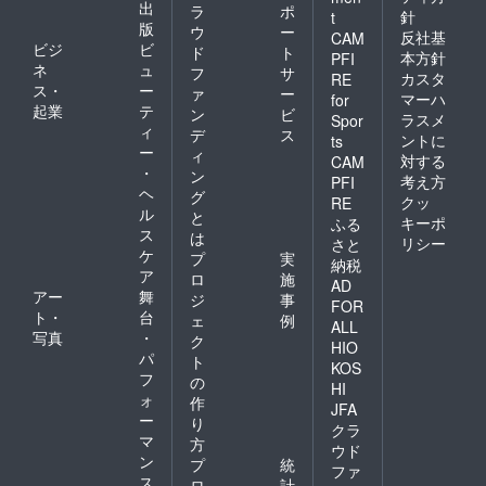
出
ラ
ポ
針
t
版
ウ
ー
反社基
CAM
ビジ
ビ
ド
ト
本方針
PFI
ネ
ュ
フ
サ
カスタ
RE
ス・
ー
ァ
ー
マーハ
for
起業
テ
ン
ビ
ラスメ
Spor
ィ
デ
ス
ントに
ts
ー
ィ
対する
CAM
・
ン
考え方
PFI
ヘ
グ
クッ
RE
ル
と
キーポ
ふる
ス
は
リシー
さと
ケ
プ
実
納税
ア
ロ
施
AD
アー
舞
ジ
事
FOR
ト・
台
ェ
例
ALL
写真
・
ク
HIO
パ
ト
KOS
フ
の
HI
ォ
作
JFA
ー
り
クラ
マ
方
ウド
ン
プ
統
ファ
ス
ロ
計