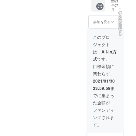
いチョ
乾燥花
2021
目は十分なお花の量が収穫
ます。まだバタフライピー
年07
コレー
（20gx
こ
月
できますように。
ト
5） ・
の
の背が低いので、伸びてく
リ
x2（カ
貴
タ
ー
レ・
重！！
ン
るまでは作業が大変かもし
詳細を見る
を
ド・ブ
ヤオ族
選
択
れません。それでもみん
ルー）
生地の
す
る
※トート
布製
このプロ
な、楽しそうに作業してい
バッグ
品 ミ
ジェクト
の色は
ニバッ
ます。結果が見えると嬉し
お任せ
グ(ソン
は、
All-In方
になり
パオ製
いですね。
式
です。
ます
作) ・青
いお酒
目標金額に
x3（ヴ
関わらず、
ィエン
チャン
2021/01/30
ブルー
23:59:59
ま
酒,吟醸
酒,湖
でに集まっ
濱）ま
た金額が
たは青
いチョ
ファンディ
コレー
ングされま
ト
x3（カ
す。
レ・
ド・ブ