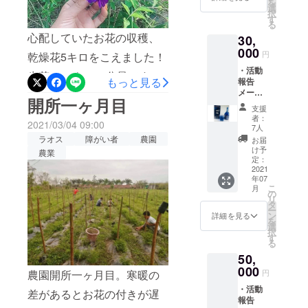
よりゆっくりなので、原因
を
の布製
選
択
品
す
を究明したいところです。
る
ブック
心配していたお花の収穫、
30,
カバー
まずは雑草の処理をもう一
(ソンパ
000
円
乾燥花5キロをこえました！
度指導します。
オ製作)
・活動
※ブック
生花で50キロの分量です
もっと見る
報告
カバー
メール
の色は
ね。この調子で頑張りま
開所一ヶ月目
・ソン
お任せ
支援
しょう！
パオか
になり
者：
2021/03/04 09:00
ら絵葉
ます。
7人
書 ・バ
ラオス
障がい者
農園
お届
タフラ
け予
農業
イピー
定：
乾燥花
2021
年07
（20gx
こ
月
1) ・レ
の
リ
ンテン
タ
ー
族生地
ン
詳細を見る
を
の布製
選
択
品
す
る
ブック
50,
カバー
(ソンパ
000
農園開所一ヶ月目。寒暖の
円
オ製作)
・活動
・青い
差があるとお花の付きが遅
報告
お酒