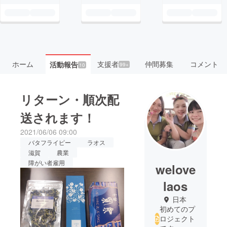
ホーム
支援者
仲間募集
コメント
活動報告
99+
10
リターン・順次配
送されます！
2021/06/06 09:00
バタフライピー
ラオス
滋賀
農業
障がい者雇用
welove
laos
日本
初めてのプ
ロジェクト