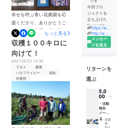
です
今回プロ
ジェクトを
幸せを呼ぶ青い花農園を応
立ち上げた
援くださり、ありがとうご
Support for
https://www.support-women.net/
ざいます！梅雨に差し掛か
Woman's
もっと見る
http://www.tsujiko.com/
り、気温も上がってきまし
Happiness(S
メッセー
収穫１００キロに
WH)と滋賀
ジを送る
たね。ご支援のリターンに
県甲賀市の
向けて！
チョコレートが含まれてい
ツジコー株
2021/05/23 14:36
ますので早めの配送を実施
式会社の
ラオス
農業
リターンを
「We Love
することにいたしました。
バタフライピー
福祉
Laosチー
選ぶ
お花、チョコ、お酒、ラオ
作業所
ム」です。
スの布製品、ポストカー
ラオスとい
5,0
ド など楽しみにしていて
う国のまじ
00
円
めさと素朴
くださいね。
・活動
さ。さらに
報告
メール
無農薬・無
・ソン
支援
化学肥料農
パオか
者：
業の可能
ら絵葉
35人