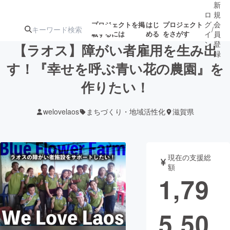
新
ロ
規
グ
会
プロジェクトを掲
はじ
プロジェクト
/
載するには
める
をさがす
イ
員
ン
登
【ラオス】障がい者雇用を生み出
録
す！『幸せを呼ぶ青い花の農園』を
作りたい！
人気のプロ
注目のリ
注目の新着プロ
募集終了が近いプ
もうすぐ公開
ジェクト
ターン
ジェクト
ロジェクト
されます
welovelaos
まちづくり・地域活性化
滋賀県
アート・写真
音楽
現在の支援総
テクノロジー・ガジェット
ゲーム・サ
額
1,79
映像・映画
書籍・雑誌
5,50
ビジネス・起業
チャレンジ