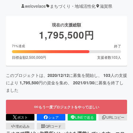
welovelaos
まちづくり・地域活性化
滋賀県
現在の支援総額
1,795,500
円
終了
71
%達成
目標金額
2,500,000
円
支援者数
103
人
このプロジェクトは、
2020/12/12
に募集を開始し、
103
人の支援
により
1,795,500
円の資金を集め、
2021/01/30
に募集を終了し
ました
もう一度プロジェクトをやってほしい
ポスト
シェア
LINEで送る
URLコピー
埋め込み
QRコード