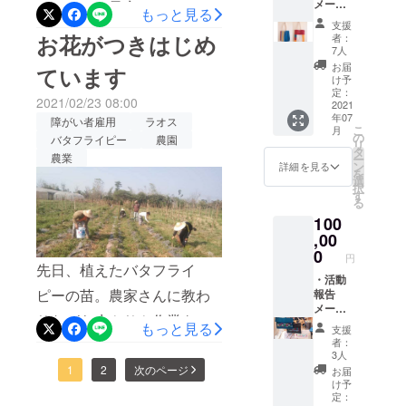
メール
いらしく、予定よりもゆっ
x1（ヴ
もっと見る
・ソン
ィエン
支援
くりですが少しずつ収穫→
パオか
チャン
お花がつきはじめ
者：
ら絵葉
ブルー
7人
お花の乾燥 ができるよう
書 ・バ
酒,吟醸
お届
ています
タフラ
酒,湖
け予
になってきました。記念す
イピー
濱）ま
定：
2021/02/23 08:00
乾燥花
2021
べき初月は乾燥花500グラ
たは青
年07
（20gx
いチョ
障がい者雇用
ラオス
こ
月
ム・・・・・！一歩前進で
3） ・
コレー
の
バタフライピー
農園
リ
レンテ
ト
タ
す。水やりの頻度を改善
農業
ー
ン族生
x1（カ
ン
詳細を見る
を
地の布
レ・
選
し、追肥もし、あとはお天
択
製品
ド・ブ
す
る
トート
気次第でお花の咲くスピー
ルー）
100
バッグ
※ブック
ドと量が変化していくと思
(ソンパ
,00
カバー
オ製作)
の色は
0
われます。初月は収穫が少
円
・青い
お任せ
先日、植えたバタフライ
お酒
・活動
になり
なかったので、働いてくれ
ピーの苗。農家さんに教わ
x2（ヴ
報告
ます
ィエン
メール
た障がい作業所のメンバー
りながら水やりや作業を続
チャン
・ソン
もっと見る
支援
には給与支援を行いまし
ブルー
パオか
者：
け、少しずつですがお花が
酒,吟醸
ら絵葉
3人
た。初めてのお給料！みん
酒,湖
書 ・バ
付き始めました！早速お花
1
2
次のページ
お届
濱）ま
タフラ
け予
な嬉しそうですね。二ヶ月
を摘む作業にも挑戦してい
たは青
イピー
定：