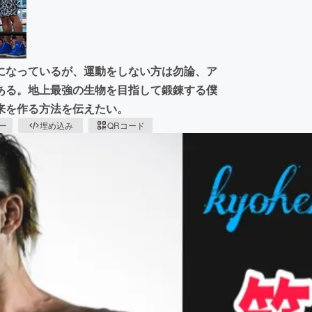
になっているが、運動をしない方は勿論、ア
ある。地上最強の生物を目指して鍛錬する僕
来を作る方法を伝えたい。
ピー
埋め込み
QRコード