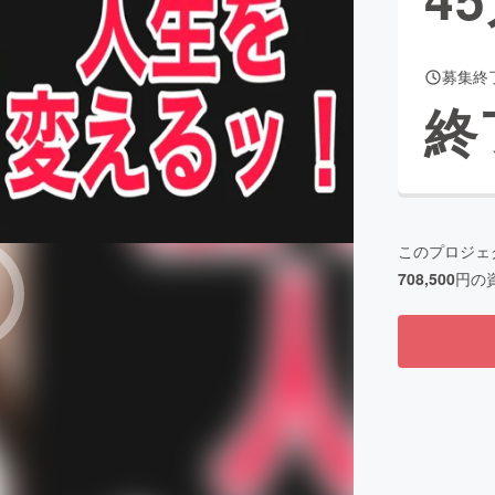
募集終
CAMPFIRE for Social Good
CAMPFIRE Creation
終
CAMPFIREふるさと納税
machi-ya
コミュニティ
このプロジェ
708,500
円の