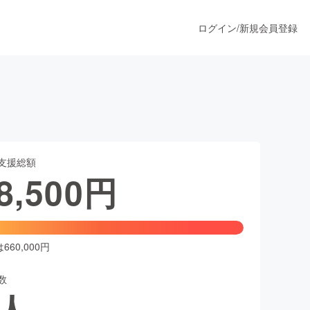
ログイン
/
新規会員登録
うすぐ公開されます
支援総額
プロダクト
8,500
円
ファッション
スポーツ
60,000円
数
ア
ソーシャルグッド
人