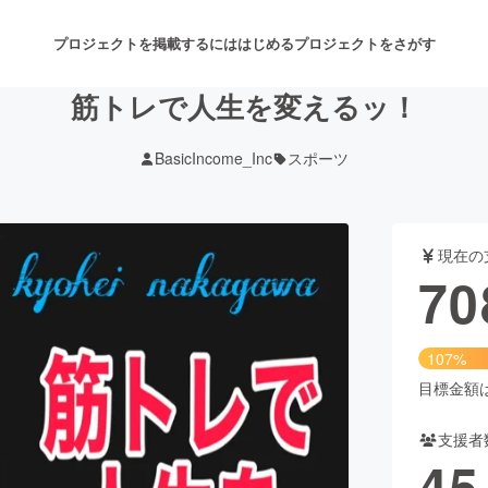
プロジェクトを掲載するには
はじめる
プロジェクトをさがす
筋トレで人生を変えるッ！
BasicIncome_Inc
スポーツ
注目のリターン
注目の新着プロジェクト
募集終了が近いプロジェクト
も
現在の
音楽
舞台・パフォーマンス
70
ゲーム・サービス開発
フード・飲食店
107%
書籍・雑誌出版
アニメ・漫画
目標金額は6
支援者
チャレンジ
ビューティー・ヘルスケ
45