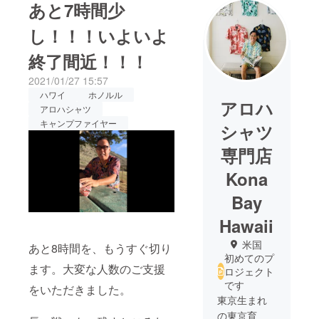
あと7時間少
し！！！いよいよ
終了間近！！！
2021/01/27 15:57
ハワイ
ホノルル
アロハ
アロハシャツ
キャンプファイヤー
シャツ
専門店
Kona
Bay
Hawaii
米国
あと8時間を、もうすぐ切り
初めてのプ
ます。大変な人数のご支援
ロジェクト
です
をいただきました。
東京生まれ
の東京育