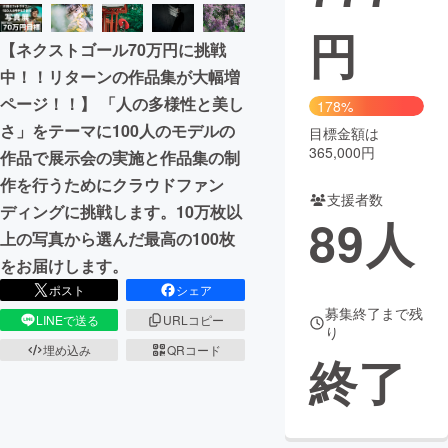
円
まちづくり・地域活性化
【ネクストゴール70万円に挑戦
中！！リターンの作品集が大幅増
CAMPFIRE for Social Good
CAMPFIRE Creation
ページ！！】 「人の多様性と美し
178%
CAMPFIREふるさと納税
machi-ya
コミュニティ
さ」をテーマに100人のモデルの
目標金額は
365,000円
作品で展示会の実施と作品集の制
作を行うためにクラウドファン
支援者数
ディングに挑戦します。10万枚以
89
人
上の写真から選んだ最高の100枚
をお届けします。
ポスト
シェア
募集終了まで残
LINEで送る
URLコピー
り
埋め込み
QRコード
終了