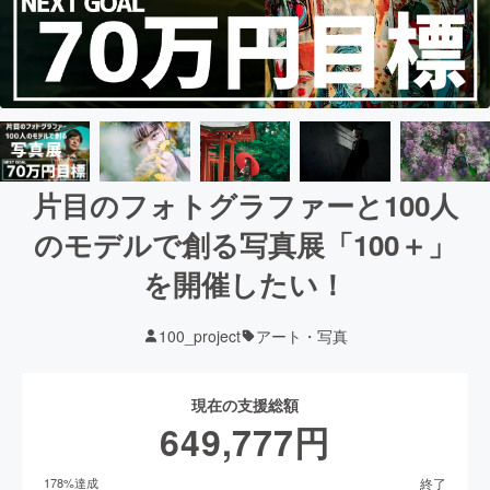
片目のフォトグラファーと100人
のモデルで創る写真展「100＋」
を開催したい！
100_project
アート・写真
現在の支援総額
649,777
円
終了
178
%達成