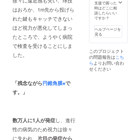
徐々に遠近感も失い、球技
諸費用
ださ
支援で困った
らか
日取り
はご負
い。 ※
時はどこに相
ら】
にご注
はおろか、1m先から投げら
担くだ
撮影イ
談したらいい
https://
意くだ
さい。
メージ
れた鍵もキャッチできない
ですか？
www.yo
さい。
※遠方の
や日時
utube.c
※撮影イ
ほど視力が悪化してしまっ
場合
はメー
om/cha
メージ
ヘルプページを
（公共
ル等で
nnel/UC
や日時
見る
たところで、ようやく病院
交通片
事前に
nBB_K
はメー
道2千円
打ち合
YS31i9
ル等で
で検査を受けることにしま
以上）
わせさ
BLFQyI
事前に
このプロジェクト
は交通
せてい
EJzVw?
打ち合
した。
の問題報告は
こち
費をご
ただき
view_a
わせさ
負担い
ら
よりお問い合わ
ます。
s=subs
せてい
ただく
※撮影は
criber
ただき
せください
ことに
土日祝
ます。
なりま
日とな
※撮影は
すの
「残念ながら
円錐角膜※
で
りま
土日祝
で、ご
す。
日とな
す。」
注意く
りま
ださ
す。 ※
い。 ※
備考欄
撮影イ
にどの
メージ
ような
や日時
雰囲気
数万人に1人が発症
し、進行
はメー
にした
ル等で
いかな
性の病気のため視力は徐々
事前に
どイ
打ち合
に失われ、
片目の発症から
メージ