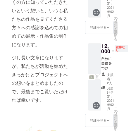
くの方に知っていただきた
い写真
す。用
用の場
メージ
定：
手渡し
撮って
途はあ
合、既
2021
や日時
させて
いという想いと、いつも私
年02
もっと
らかじ
存の楽
はメー
いただ
こ
月
お渡し
め制作
曲を
ル等で
の
たちの作品を見てくださる
ければ
リ
できる
時に取
ベース
事前に
タ
幸いで
ー
よう頑
り決
に制作
方々への感謝を込めての初
打ち合
ン
す。
詳細を見る
を
張りま
め、そ
するこ
わせさ
選
択
めての展示・作品集の制作
す！ ※
れ以外
とも可
せてい
す
る
屋外で
に活用
能で
ただき
になります。
12,
の撮影
される
す。 ※
ます。
在庫な
を想定
場合は
映像
000
※撮影は
し
円
してい
適宜ご
データ
土日祝
少し長い文章になります
自分に
ますの
相談と
は電子
日とな
自信を
で、ス
しま
データ
りま
が、私たちが活動を始めた
つけた
タジオ
す。 ※
でお送
す。
い、恋
や施設
屋外で
りいた
きっかけとプロジェクトへ
支援
人との
代、衣
の撮影
しま
者：
思い出
の想いをまとめましたの
装、メ
を想定
す。 ※
2人
の1枚、
イク等
してい
動画の
お届
で、最後までご覧いただけ
ブック
諸費用
ますの
著作権
け予
制作の
はご負
で、ス
は共同
定：
れば幸いです。
ため等
2021
担くだ
タジオ
保有と
年02
なんで
さい。
や施設
し相互
こ
月
も結構
※遠方の
代、衣
に利用
の
リ
です。
場合
装、メ
可能な
タ
ー
撮影さ
（公共
イク等
ものと
ン
詳細を見る
を
せてく
交通片
諸費用
しま
選
択
ださ
道2千円
はご負
す。用
す