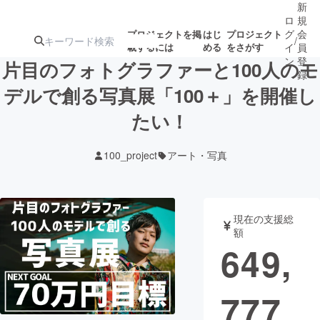
新
ロ
規
グ
会
プロジェクトを掲
はじ
プロジェクト
/
載するには
める
をさがす
イ
員
ン
登
片目のフォトグラファーと100人のモ
録
デルで創る写真展「100＋」を開催し
たい！
人気のプロ
注目のリ
注目の新着プロ
募集終了が近いプ
もうすぐ公開
ジェクト
ターン
ジェクト
ロジェクト
されます
100_project
アート・写真
アート・写真
音楽
現在の支援総
テクノロジー・ガジェット
ゲーム・サ
額
649,
映像・映画
書籍・雑誌
777
ビジネス・起業
チャレンジ