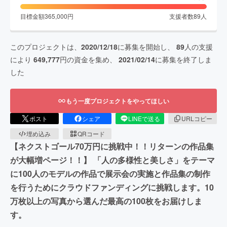
目標金額
365,000
円
支援者数
89
人
このプロジェクトは、
2020/12/18
に募集を開始し、
89
人の支援
により
649,777
円の資金を集め、
2021/02/14
に募集を終了しま
した
もう一度プロジェクトをやってほしい
ポスト
シェア
LINEで送る
URLコピー
埋め込み
QRコード
【ネクストゴール70万円に挑戦中！！リターンの作品集
が大幅増ページ！！】 「人の多様性と美しさ」をテーマ
に100人のモデルの作品で展示会の実施と作品集の制作
を行うためにクラウドファンディングに挑戦します。10
万枚以上の写真から選んだ最高の100枚をお届けしま
す。