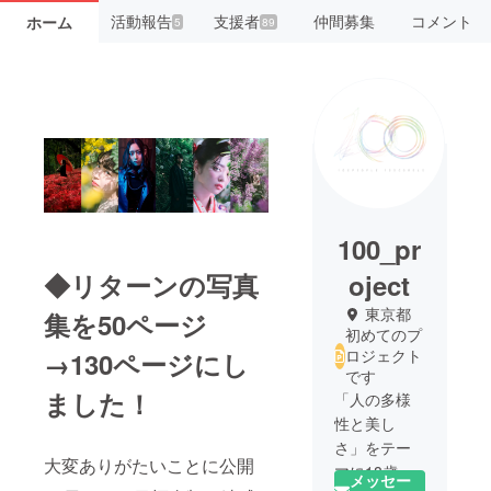
活動報告
支援者
仲間募集
コメント
ホーム
5
89
100_pr
oject
◆リターンの写真
東京都
集を50ページ
初めてのプ
ロジェクト
→130ページにし
です
ました！
「人の多様
性と美し
さ」をテー
大変ありがたいことに公開
マに18歳の
メッセー