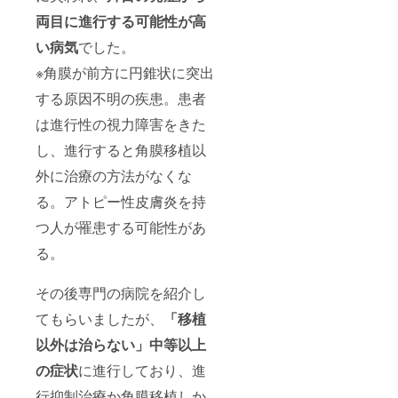
わせさ
を記載
両目に進行する可能性が高
せてい
くださ
ただき
い。
い
病気
でした。
ます。
【作例
※撮影は
はこち
※角膜が前方に円錐状に突出
土日祝
らか
日とな
ら】
する原因不明の疾患。患者
りま
https://
す。
は進行性の視力障害をきた
www.yo
utube.c
し、進行すると角膜移植以
om/wat
ch?
外に治療の方法がなくな
v=Vucz
7bEFznI
る。アトピー性皮膚炎を持
つ人が罹患する可能性があ
る。
その後専門の病院を紹介し
てもらいましたが、
「移植
以外は治らない」中等以上
の症状
に進行しており、進
行抑制治療か角膜移植しか