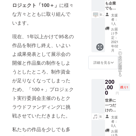
でお渡
も企業
で、ス
ロジェクト「100＋」
に様々
にご記
ししま
でも
タジオ
入下さ
す。 ・
サーク
な方々とともに取り組んで
や施設
い。
支援
A4 24P
ルでも
代、衣
（記載
者：
います。
フルカ
カップ
装、メ
不要の
1人
ラー
ルでも1
イク等
場合は
お届
ソフト
分のオ
諸費用
その旨
け予
現在、1年以上かけて95名の
カバー
リジナ
はご負
定：
ご記載
のオリ
ルPVを
2021
担くだ
くださ
作品を制作し終え、いよい
年02
ジナル
制作し
さい。
い） ※
こ
月
写真集
ます。
※遠方の
の
完成次
よ成果発表として展示会の
リ
のデザ
※映像
場合
タ
第のお
ー
イン・
データ
開催と作品集の制作をしよ
（公共
ン
届けの
詳細を見る
を
レイア
は電子
交通片
選
ため
択
うとしたところ、制作資金
ウトを
データ
道千円
す
2021年
る
行いま
でお送
以上）
4月頃の
が足りなくなってしまった
200
す。 ・
りいた
は交通
発送を
オリジ
しま
,00
費をご
予定し
残り1
ため、「100＋」プロジェク
ナル写
す。 ※
負担い
0
ていま
円
真集一
動画の
ただく
す。 ※
ト実行委員会主催のもとク
冊を制
著作権
世界に
ことに
送料込
作・郵
は共同
一つだ
なりま
ラウドファンディングに挑
みです
送しま
保有と
けのオ
すの
が、直
戦させていただきました。
す。 ※
し相互
リジナ
で、ご
接お礼
支援
撮れ高
に利用
ルMVを
注意く
を言い
者：
の最低
可能な
制作し
ださ
たいの
0人
私たちの作品を少しでも多
保証な
ものと
ます。
い。 ※
で展示
お届
のでい
しま
個人利
撮影イ
会場で
け予