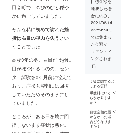
目標金額を
版を
を想定
冊子複
メージ
代、衣
田舎町で、のびのびと穏や
データ
してい
数希望
や日時
装、メ
達成した場
でお渡
ますの
の場合
はメー
イク等
かに過ごしていました。
合にのみ、
ししま
で、ス
は別途
ル等で
諸費用
す。 ※
タジオ
ご相談
事前に
はご負
2021/02/14
撮れ高
や施設
くださ
打ち合
担くだ
そんな私に
初めて訪れた挫
23:59:59
ま
の最低
代、衣
い。
わせさ
さい。
保証な
装、メ
せてい
※2021
でに集まっ
折は右目の視力を失う
とい
のでい
イク等
ただき
年3月ま
た金額が
い写真
諸費用
うことでした。
ます。
では都
撮って
はご負
※撮影は
内、4月
ファンディ
もっと
担くだ
土日祝
からは
ングされま
お渡し
高校3年の冬。右目だけ妙に
さい。
日とな
徳島が
できる
※遠方の
りま
撮影場
す。
目がぼやけるものの、セン
よう頑
場合
す。 ※
所とな
張りま
（公共
備考欄
り、遠
ター試験を2ヶ月前に控えて
す！ ※
交通片
にどの
方の場
支援に関するよ
屋外で
道2千円
ような
合は交
おり、症状も翌朝には回復
くある質問
の撮影
以上）
雰囲気
通費を
を想定
は交通
手数料はいく
にした
ご負担
していたためそのままにし
してい
費をご
らかかります
いかな
いただ
ますの
ていました。
負担い
か？
どイ
くこと
で、ス
ただく
メージ
になり
タジオ
ことに
目標金額に届
を記載
ますの
ところが、ある日を境に回
や施設
なりま
かなかった場
くださ
で、特
代、衣
すの
合どうなりま
い。
に3月ま
復しないまま症状は悪化。
装、メ
で、ご
すか？
【作例
での方
イク等
注意く
はこち
は撮影