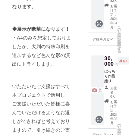
82人
で作る
します。
なります。
お届
写真集
け予
「100+
定：
」で
2021
年04
す。遠
こ
月
◆展示が豪華になります！
方にい
の
リ
らっ
タ
ー
・A4のみを想定しておりま
しゃる
ン
詳細を見る
を
方はぜ
選
したが、大判の特殊印刷を
択
ひお手
す
る
に取っ
追加するなど色んな形の演
30,
ていた
残り3
だけれ
000
出にトライします。
円
ば嬉し
ばっち
いで
り作品
す！ ・
撮りを
写真集
いただいたご支援はすべて
したい
（A4サ
支援
方はぜ
イズ
者：
本プロジェクトで活用し、
ひこち
50P ソ
0人
らのプ
フトカ
お届
ご支援いただいた皆様に喜
ランを
バー フ
け予
お試し
ルカ
定：
んでいただけるようなお返
くださ
2021
ラー）1
年02
い！ ・
冊で
しができればと考えており
こ
月
撮影2～
す。 ・
の
リ
3時間
ますので、引き続きのご支
サポー
タ
ー
120カッ
トメン
ン
詳細を見る