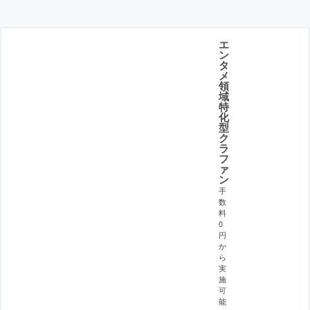
エ
ン
タ
メ
領
域
特
化
型
ク
ラ
フ
ァ
ン
手
数
料
0
円
か
ら
実
施
可
能