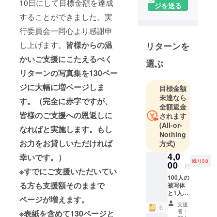
時、病気で
10日にして目標金額を達成
ジを送る
片目の視力
することができました。実
を失った
行委員会一同心より感謝申
フォトグラ
し上げます。
皆様からの温
リターンを
ファーと100
人のモデル
かいご支援にこたえるべく
選ぶ
が一緒に
リターンの写真集を130ペー
なって作品
ジに大幅に増ページしま
を制作。今
目標金額
未達なら
回、制作作
す。（完全に赤字ですが、
全額返金
品の展示
皆様のご支援への恩返しに
されます
会、作品集
(All-or-
なればと実施します。もし
制作のため
Nothing
にクラウド
お力をお貸しいただければ
方式)
ファンディ
4,0
幸いです。）
ングに挑戦
残り38
00
円
※すでにご支援いただいてい
します。10
100人の
万枚以上の
る方も支援額そのままで
被写体
と1人の
写真から選
ページが増えます。
フォト
んだ最高100
支援
グラ
者：
※表紙を含めて130ページと
枚をお届け
ファー