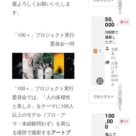
を
援よろしくお願いいたしま
ト（jpg
バーと
選
択
撮って
して冊
す
す。
る
出
子内に
50,
し）
お名前
残り3
20枚レ
000
の記載
円
タッチ
をいた
3時間で
版を
しま
「100＋」プロジェクト実行
撮影し
データ
す。 ・
たデー
でお渡
委員会一同
お礼の
タを元
ししま
メール
支援
にあな
す。 ※
＋企画
者：
ただけ
撮れ高
展の報
0人
のオリ
の最低
告書を
お届
ジナル
保証な
メール
け予
写真集
のでい
定：
で送付
を制作
2021
い写真
しま
年02
しませ
撮って
す。 ※
こ
月
んか？
もっと
の
写真集
「100＋」プロジェクト実行
リ
・撮影3
お渡し
タ
への記
ー
時間
できる
委員会では、「人の多様性
ン
載は、
詳細を見る
を
200カッ
よう頑
選
入力い
択
と美しさ」をテーマに100人
ト（jpg
張りま
す
ただい
る
撮って
す！ ※
た名称
以上のモデル（プロ・ア
100
出し）
屋外で
で登録
40枚レ
,00
の撮影
しま
残り1
マ・未経験問わず）を異な
タッチ
を想定
0
す。必
円
版を
してい
ず「備
る場所で撮影する
アートプ
データ
個人で
ますの
考欄」