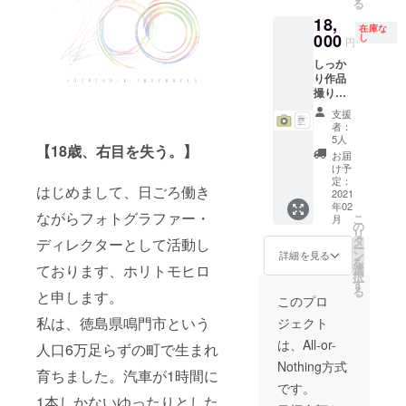
る
い！ ・
以上）
担くだ
途はあ
18,
撮影1時
は交通
さい。
らかじ
在庫な
間50
000
費をご
※2021
め制作
し
円
カット
負担い
年3月ま
時に取
しっか
（jpg
ただく
では都
り決
り作品
撮って
ことに
内、4月
め、そ
撮りを
出し）
なりま
からは
れ以外
したい
＋5枚レ
すの
徳島が
に活用
支援
方はぜ
タッチ
で、ご
撮影場
される
者：
ひこち
版を
注意く
所とな
場合は
5人
【18歳、右目を失う。】
らのプ
データ
ださ
り、遠
適宜ご
お届
ランを
でお渡
い。 ※
方の場
相談と
け予
お試し
ししま
定：
撮影イ
合は交
しま
はじめまして、日ごろ働き
くださ
2021
す。 ※
メージ
通費を
す。 ※
年02
い！（1
撮れ高
や日時
ご負担
撮影後
ながらフォトグラファー・
こ
月
時間よ
の最低
の
はメー
いただ
納品ま
リ
りお得
保証な
タ
ル等で
くこと
で1カ月
ディレクターとして活動し
ー
で
のでい
ン
事前に
になり
ほど頂
詳細を見る
を
す。）
ております、ホリトモヒロ
い写真
選
打ち合
ますの
戴しま
択
・撮影2
撮って
す
わせさ
で、特
す。 ※
る
と申します。
時間
もっと
せてい
に3月ま
屋外で
このプロ
100カッ
お渡し
ただき
での方
の撮影
私は、徳島県鳴門市という
ジェクト
ト（jpg
できる
ます。
は撮影
を想定
撮って
よう頑
※撮影は
日取り
してい
は、All-or-
人口6万足らずの町で生まれ
出
張りま
土日祝
にご注
ますの
Nothing方式
し）
す！ ※
日とな
意くだ
で、ス
育ちました。汽車が1時間に
15枚レ
屋外で
りま
さい。
タジオ
です。
タッチ
の撮影
1本しかないゆったりとした
す。 ※
※撮影イ
や施設