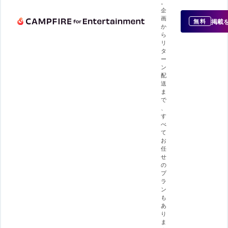
。
企
画
掲載
無料
か
ら
リ
タ
ー
ン
配
送
ま
で
、
す
べ
て
お
任
せ
の
プ
ラ
ン
も
あ
り
ま