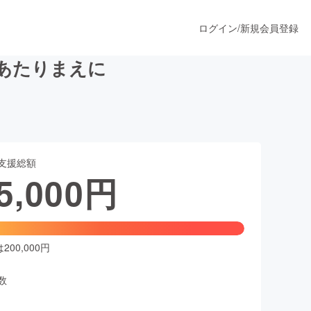
ログイン
/
新規会員登録
あたりまえに
うすぐ公開されます
支援総額
プロダクト
5,000
円
ファッション
スポーツ
00,000円
数
ア
ソーシャルグッド
人