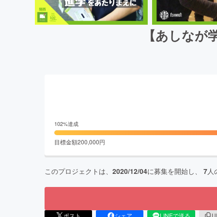
【あしなが
102
%達成
目標金額
200,000
円
このプロジェクトは、
2020/12/04
に募集を開始し、
7
人
ポスト
シェア
LINEで送る
U