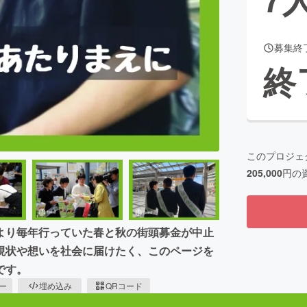
募集終
CAMPFIRE for Social Good
CAMPFIRE Creation
終
CAMPFIREふるさと納税
machi-ya
コミュニティ
このプロジェ
205,000
円の
より毎年行っていた春と秋の街頭募金が中止
現状や想いを社会に届けたく、このページを
です。
ピー
埋め込み
QRコード