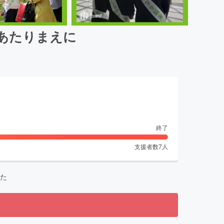
あたりまえに
終了
支援者数
7
人
た