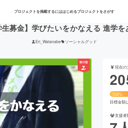
プロジェクトを掲載するには
はじめる
プロジェクトをさがす
学生募金】学びたいをかなえる 進学を
Eri_Watanabe
ソーシャルグッド
注目のリターン
注目の新着プロジェクト
募集終了が近いプロジェクト
も
現在の
音楽
舞台・パフォーマンス
20
ゲーム・サービス開発
フード・飲食店
102%
書籍・雑誌出版
アニメ・漫画
目標金額は2
支援者
チャレンジ
ビューティー・ヘルスケ
7