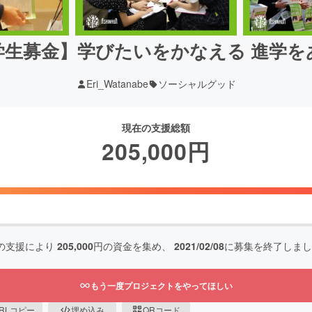
学生募金】学びたいをかなえる 進学を
Eri_Watanabe
ソーシャルグッド
現在の支援総額
205,000
円
の支援により
205,000
円の資金を集め、
2021/02/08
に募集を終了しまし
もう一度プロジェクトをやってほしい
RLコピー
埋め込み
QRコード