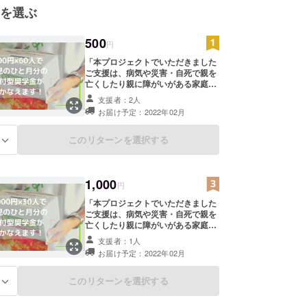
を選ぶ
500
円
「本プロジェクトでいただきました
ご支援は、病気や災害・自死で親を
亡くしたり親に障がいがある家庭の
学生たちの奨学金として、全額を一
支援者：2人
般財団法人あしなが育英会に寄付
お届け予定：2022年02月
し、大切に使用させていただきま
す。 ご支援者情報を一般財団法人あ
しなが育英会に提供のうえ、あしな
このリターンを選択する
る
が育英会より「年間活動報告書」と
「寄付金受領証明書」を発送いたし
ます。 ※GoodMorningからの支援金
1,000
の入金が2021年2月頃となりますた
円
め、リターンの発送は2022年2～3
「本プロジェクトでいただきました
月頃となります。 ※①2020年中にご
ご支援は、病気や災害・自死で親を
支援いただいた方で2020年1～12月
亡くしたり親に障がいがある家庭の
分の活動報告書の受け取りをご希望
学生たちの奨学金として、全額を一
される方、または②本プロジェクト
支援者：1人
般財団法人あしなが育英会に寄付
への寄付金の「領収書」を2021年3
お届け予定：2022年02月
し、大切に使用させていただきま
月以降早期に受け取りたい方がい
す。 ご支援者情報を一般財団法人あ
らっしゃいましたら、備考欄にその
しなが育英会に提供のうえ、あしな
このリターンを選択する
旨をご記入ください。」
る
が育英会より「年間活動報告書」と
「寄付金受領証明書」を発送いたし