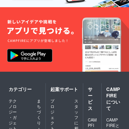
カテゴリー
起案サポート
サ
CAMP
ー
FIRE
テク
ま
プ
ス
ビ
につい
ノロ
ち
ロ
タ
ス
て
ジー
づ
ジ
ッ
・ガ
く
ェ
フ
CAM
CAMP
ジェ
り
ク
に
PFI
FIREと
ット
・
ト
相