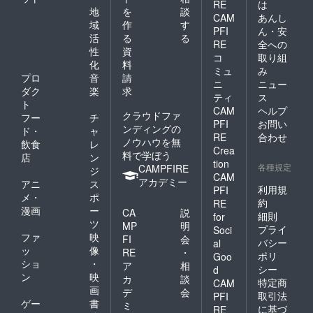
RE
は
地
を
談
CAM
あんし
域
作
す
PFI
ん・安
活
る
る
RE
全への
性
資
コ
取り組
化
料
ミュ
み
プロ
音
請
ニ
ニュー
ダク
楽
求
ティ
ス
ト
CAM
ヘルプ
クラウドファ
フー
チ
PFI
お問い
ンディングの
ド・
ャ
RE
合わせ
ノウハウを無
飲食
レ
Crea
料で学ぼう
店
ン
tion
各種規定
CAMPFIRE
ジ
CAM
アカデミー
アニ
ス
利用規
PFI
メ・
ポ
約
RE
漫画
ー
CA
説
細則
for
ツ
MP
明
プライ
Soci
ファ
映
FI
会
バシー
al
ッ
像
RE
・
ポリ
Goo
ショ
・
ア
相
シー
d
ン
映
カ
談
特定商
CAM
画
デ
会
取引法
PFI
ゲー
書
ミ
に基づ
RE