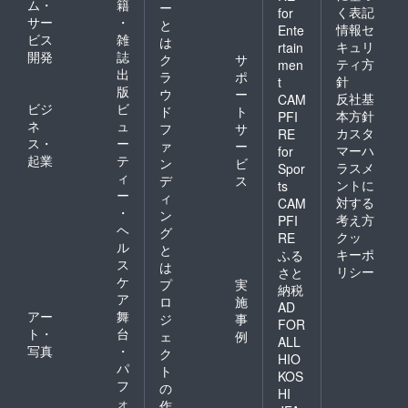
ム・
籍
ー
く表記
for
サー
・
と
情報セ
Ente
ビス
雑
は
キュリ
rtain
開発
誌
ク
サ
ティ方
men
出
ラ
ポ
針
t
版
ウ
ー
反社基
CAM
ビジ
ビ
ド
ト
本方針
PFI
ネ
ュ
フ
サ
カスタ
RE
ス・
ー
ァ
ー
マーハ
for
起業
テ
ン
ビ
ラスメ
Spor
ィ
デ
ス
ントに
ts
ー
ィ
対する
CAM
・
ン
考え方
PFI
ヘ
グ
クッ
RE
ル
と
キーポ
ふる
ス
は
リシー
さと
ケ
プ
実
納税
ア
ロ
施
AD
アー
舞
ジ
事
FOR
ト・
台
ェ
例
ALL
写真
・
ク
HIO
パ
ト
KOS
フ
の
HI
ォ
作