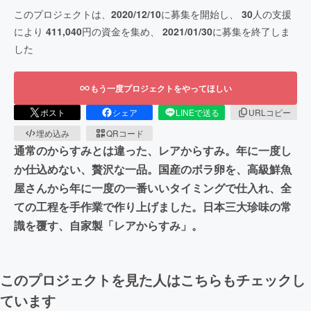
このプロジェクトは、
2020/12/10
に募集を開始し、
30
人の支援
により
411,040
円の資金を集め、
2021/01/30
に募集を終了しま
した
もう一度プロジェクトをやってほしい
ポスト
シェア
LINEで送る
URLコピー
埋め込み
QRコード
通常のからすみとは違った、レアからすみ。年に一度し
か仕込めない、贅沢な一品。国産のボラ卵を、高級鮮魚
屋さんから年に一度の一番いいタイミングで仕入れ、全
ての工程を手作業で作り上げました。日本三大珍味の常
識を覆す、自家製「レアからすみ」。
このプロジェクトを見た人はこちらもチェックし
ています