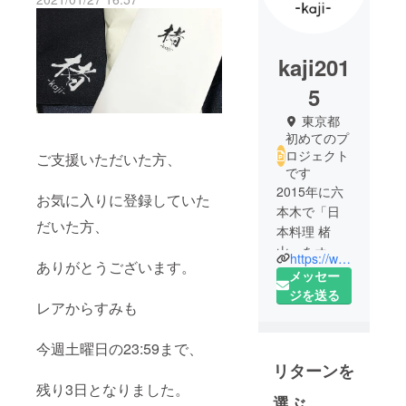
kaji201
5
東京都
初めてのプ
ロジェクト
ご支援いただいた方、
です
2015年に六
お気に入りに登録していた
本木で「日
だいた方、
本料理 楮
山」をオー
https://www.kajiyama.tokyo/
ありがとうございます。
プンしてか
メッセー
ら今日まで
ジを送る
レアからすみも
地道な試行
錯誤を重ね
今週土曜日の23:59まで、
て今があり
リターンを
ます。
残り3日となりました。
これからも
選ぶ