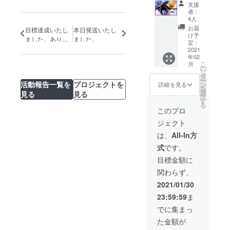
■ 通常
支援
ブランド
32,180
者：
「楮-kaji-」
円
4人
→25,70
を立ち上げ
お届
目標達成いたし
本日発送いたし
0円
け予
ました。ありが
ました。
ました。
（20%
定：
とうございま
OFF） ※
2021
年02
す。
30名限
生産者の
こ
月
定 ※ 販
の
リ
方々、我々
売予定
タ
ー
価格：
活動報告一覧を
プロジェクトを
ン
作り手、そ
詳細を見る
を
通常
選
見る
見る
して支援者
択
32,180
す
る
の皆さんで
円 ※ 消
このプロ
費税・
日本を盛り
ジェクト
送料込
上げていけ
は、
All-In方
たらと思っ
式
です。
ておりま
目標金額に
す。
関わらず、
2021/01/30
23:59:59
ま
でに集まっ
た金額が