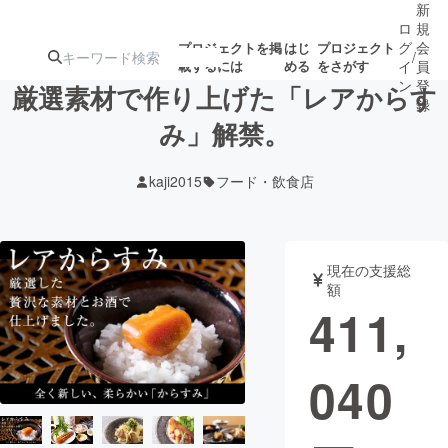
新
ロ
規
グ
会
プロジェクトを掲
はじ
プロジェクト
/
載するには
める
をさがす
イ
員
ン
登
厳選素材で作り上げた「レアからす
録
み」解禁。
人気のプロ
注目のリ
注目の新着プロ
募集終了が近いプ
もうすぐ公開
kaji2015
フード・飲食店
ジェクト
ターン
ジェクト
ロジェクト
されます
アート・写真
音楽
現在の支援総
額
411,
テクノロジー・ガジェット
ゲーム・サ
040
映像・映画
書籍・雑誌
ビジネス・起業
チャレンジ