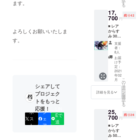
択
※ 消費
ます。
す
る
ない、出
税・送
17,
料込
回っていな
残り42
700
円
いものが沢
■ レア
山ありま
よろしくお願いいたしま
からす
す。
み 300g
す。
そして本当
■ 通常
支援
21,380
に美味しく
者：
円
8人
調理されて
→17,70
お届
いないもの
0円
け予
（17%
定：
がありま
OFF） ※
2021
す。
年02
50名限
こ
月
定 ※ 販
の
リ
シェアして
売予定
タ
それを自分
ー
価格：
ン
詳細を見る
プロジェク
を
たちの手で
通常
選
択
トをもっと
21,380
す
広めていき
る
円 ※ 消
応援！
LIN
たいと思
25,
費税・
ポ
シ
Eで
残り26
い、
送料込
700
円
ス
ェ
送
本当の美味
ト
ア
■ レア
る
しさを世界
からす
み 500g
に提供する