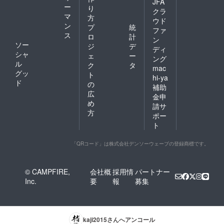
JFA
ー
り
クラ
マ
方
ウド
ン
プ
統
ファ
ス
ロ
計
ン
ソー
ジ
デ
ディ
シャ
ェ
ー
ング
ル
ク
タ
mac
グッ
ト
hi-ya
ド
の
補助
広
金申
め
請サ
方
ポー
ト
「QRコード」は株式会社デンソーウェーブの登録商標です。
© CAMPFIRE,
会社概
採用情
パートナー
Inc.
要
報
募集
kaji2015
さんへアンコール