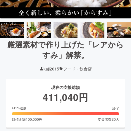
厳選素材で作り上げた「レアから
すみ」解禁。
kaji2015
フード・飲食店
現在の支援総額
411,040
円
終了
411
%達成
目標金額
100,000
円
支援者数
30
人