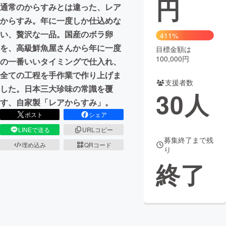
円
通常のからすみとは違った、レア
まちづくり・地域活性化
からすみ。年に一度しか仕込めな
い、贅沢な一品。国産のボラ卵
411%
を、高級鮮魚屋さんから年に一度
目標金額は
CAMPFIRE for Social Good
CAMPFIRE Creation
100,000円
の一番いいタイミングで仕入れ、
CAMPFIREふるさと納税
machi-ya
コミュニティ
全ての工程を手作業で作り上げま
支援者数
した。日本三大珍味の常識を覆
30
人
す、自家製「レアからすみ」。
ポスト
シェア
LINEで送る
URLコピー
募集終了まで残
埋め込み
QRコード
り
終了