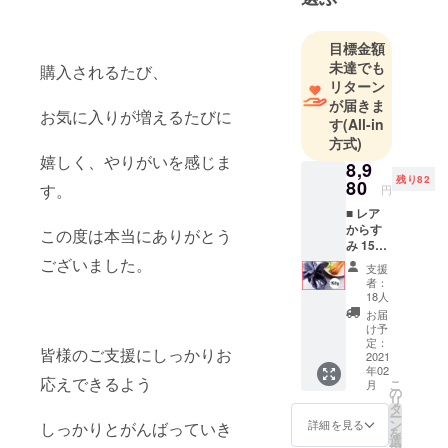
料理人とし
ての努力は
目標金額
もちろん、
未達でも
購入されるたび、
新しいこと
リターン
にもチャレ
が届きま
お気に入りが増えるたびに
ンジする姿
す
(All-in
勢を貫いて
方式)
いきたいと
嬉しく、やりがいを感じま
8,9
思っており
残り82
80
す。
円
ます。
■ レア
からす
この度は本当にありがとう
み 150g
日本には素
■ 通常
ございました。
晴らしい食
支援
9,980円
者：
材があり、
→8,980
18人
円
生産者の
お届
（10%
け予
方々がいま
OFF） ※
定：
皆様のご支援にしっかりお
す。
100名限
2021
年02
定 ※ 販
応えできるよう
こ
月
売予定
の
リ
でもまだま
価格：
タ
ー
通常
だ世の中に
ン
詳細を見る
しっかりとがんばっていき
を
9,980円
選
知られてい