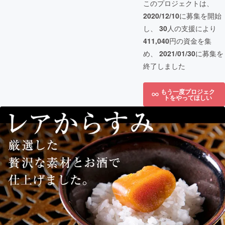
このプロジェクトは、
2020/12/10
に募集を開始
し、
30
人の支援により
411,040
円の資金を集
め、
2021/01/30
に募集を
終了しました
もう一度プロジェク
トをやってほしい