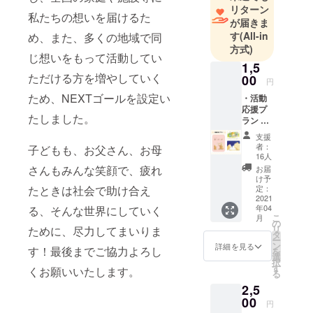
2002年に法
リターン
私たちの想いを届けるた
人格を取得
が届きま
す
(All-in
め、また、多くの地域で同
しました。
方式)
ひだまりの
じ想いをもって活動してい
1,5
丘は”利用者
ただける方を増やしていく
00
と親子”の育
円
ため、NEXTゴールを設定い
ち、これか
・活動
応援プ
ら就職して
たしました。
ラン ①
いく”学生”の
サン
支援
キュー
育ち、各事
者：
子どもも、お父さん、お母
レター
16人
業の”支援
②ポス
さんもみんな笑顔で、疲れ
お届
者”の育ちの
トカー
け予
ド ③え
たときは社会で助け合え
定：
「３つの育
ほん
2021
ち」を根幹
年04
る、そんな世界にしていく
「あっ
こ
月
としていま
ぷっ
の
リ
ために、尽力してまいりま
ぷ」 画
タ
す。子ども
ー
像はイ
ン
詳細を見る
す！最後までご協力よろし
にとっての
を
メージ
選
択
です。
幸せに想い
す
くお願いいたします。
る
送料と
を寄せ、関
2,5
消費税
わるひとり
（10％
00
円
）を含