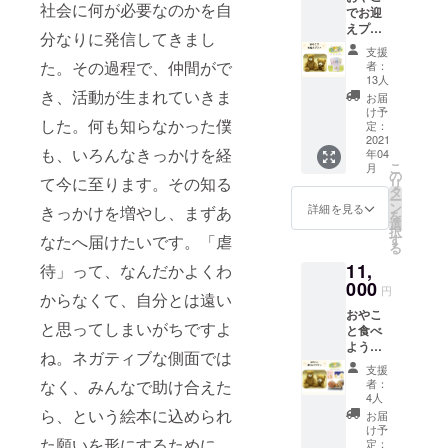
社会に何が必要なのかを自
でお迎
10％を
えプラ
含んだ
分なりに発信してきまし
ン ①サ
金額で
支援
ン
す。
た。その過程で、仲間がで
者：
キュー
13人
レター
き、活動が生まれていきま
お届
②こぐ
け予
した。何も知らなかった僕
まぬい
定：
ぐるみ
2021
も、いろんなきっかけを経
年04
③おや
こ
月
ぐまぬ
の
て今に至ります。その知る
リ
いぐる
タ
ー
み ④え
ン
詳細を見る
きっかけを増やし、まずあ
を
ほん３
選
択
冊セッ
なたへ届けたいです。「虐
す
る
ト
11,
待」って、なんだかよくわ
「あっ
ぷっ
000
円
からなくて、自分とは遠い
ぷ」
おやこ
「やっ
と思ってしまいがちですよ
と食べ
たぁ！
ようプ
」「み
ね。ネガティブな側面では
ラン ①
てみ
支援
サン
て！」
なく、みんなで助け合えた
者：
キュー
トート
4人
レター
バッグ
ら、という絵本に込められ
お届
②ポス
付き！
け予
た願いを形にするために、
トカー
画像は
定：