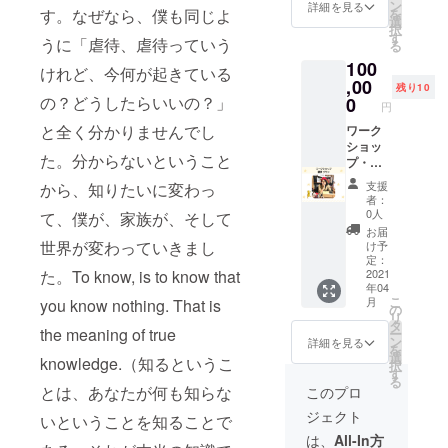
ほん
ン
(10%）
詳細を見る
を
す。なぜなら、僕も同じよ
「あっ
選
を含ん
択
ぷっ
す
だ金額
うに「虐待、虐待っていう
る
ぷ」
となっ
100
「やっ
ており
けれど、今何が起きている
たぁ！
,00
ます。
残り10
」「み
の？どうしたらいいの？」
0
円
てみ
と全く分かりませんでし
て！」
ワーク
トート
ショッ
た。分からないということ
バッグ
プ・講
付き！
演プラ
支援
から、知りたいに変わっ
④こぐ
ン なる
者：
まぬい
かわし
0人
て、僕が、家族が、そして
ぐるみ
んごが
お届
⑤おや
直接購
世界が変わっていきまし
け予
ぐまぬ
入され
定：
いぐる
た方の
2021
た。To know, is to know that
年04
み ⑥描
地域に
こ
月
you know nothing. That is
き下ろ
伺い、
の
リ
し原画
ワーク
タ
the meaning of true
ー
（額装
ショッ
ン
詳細を見る
を
付き）
プ等を
選
knowledge.（知るというこ
択
※限定５
させて
す
る
口で
いただ
とは、あなたが何も知らな
このプロ
す。 あ
きま
ジェクト
なたや
す。 ※
いということを知ることで
あなた
ワーク
は、
All-In方