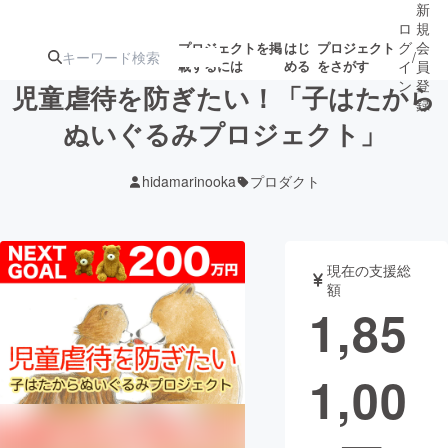
新
ロ
規
グ
会
プロジェクトを掲
はじ
プロジェクト
/
載するには
める
をさがす
イ
員
ン
登
児童虐待を防ぎたい！「子はたから
録
ぬいぐるみプロジェクト」
人気のプロ
注目のリ
注目の新着プロ
募集終了が近いプ
もうすぐ公開
hidamarinooka
プロダクト
ジェクト
ターン
ジェクト
ロジェクト
されます
アート・写真
音楽
現在の支援総
額
1,85
テクノロジー・ガジェット
ゲーム・サ
1,00
映像・映画
書籍・雑誌
ビジネス・起業
チャレンジ