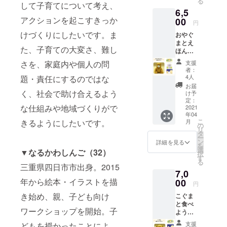
る
ぷ」
して子育てについて考え、
6,5
「やっ
アクションを起こすきっか
たぁ！
00
円
」「み
けづくりにしたいです。ま
おやぐ
てみ
まとえ
て！」
た、子育ての大変さ、難し
ほんお
トート
迎えプ
バッグ
支援
さを、家庭内や個人の問
ラン ①
付き！
者：
サン
④こぐ
4人
題・責任にするのではな
キュー
まぬい
お届
レター
ぐるみ
く、社会で助け合えるよう
け予
②ポス
画像は
定：
な仕組みや地域づくりがで
トカー
2021
イメー
年04
ド ③え
ジで
こ
月
きるようにしたいです。
ほん
す。 送
の
リ
「あっ
料と消
タ
ー
ぷっ
費税
ン
詳細を見る
を
ぷ」
(10%）
選
▼なるかわしんご（32）
択
「やっ
を含ん
す
る
たぁ！
だ金額
三重県四日市市出身。2015
7,0
」「み
となっ
てみ
年から絵本・イラストを描
00
ており
円
て！」
ます。
き始め、親、子ども向け
こぐま
トート
と食べ
バッグ
ワークショップを開始。子
ようプ
付き！
ラン ①
④おや
支援
どもを授かったことによ