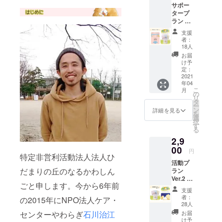
ひとりがあ
サポー
んだ金
たたかさを
タープ
額と
ラン ①
感じられる
なって
えほん
おりま
関係づく
支援
３冊
す。
者：
り・場づく
セット
18人
「あっ
りを大切に
お届
ぷっ
け予
していま
ぷ」
定：
す。
「やっ
2021
年04
たぁ！
こ
月
」「み
の
リ
てみ
タ
ー
て！」
ン
詳細を見る
を
②児童
選
択
虐待予
す
る
防推進
2,9
事業に
関する
00
円
資料 ③
特定非営利活動法人法人ひ
活動プ
活動報
だまりの丘のなるかわしん
ラン
告書 ④
Ver.2 ①
活動取
ごと申します。今から6年前
サン
材
支援
キュー
DVD（1
者：
の2015年にNPO法人ケア・
レター
0分程
28人
②ポス
度） 送
お届
センターやわらぎ
石川治江
トカー
料と消
け予