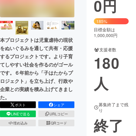
0
円
まちづくり・地域活性化
185%
目標金額は
CAMPFIRE for Social Good
CAMPFIRE Creation
1,000,000円
CAMPFIREふるさと納税
machi-ya
コミュニティ
本プロジェクトは児童虐待の現状
をぬいぐるみを通して共有・応援
支援者数
180
するプロジェクトです。より子育
てしやすい社会を作るのがゴール
です。６年前から「子はたからプ
人
ロジェクト」を立ち上げ、行政や
企業との実績を積み上げてきまし
た。
募集終了まで残
ポスト
シェア
り
LINEで送る
URLコピー
終了
埋め込み
QRコード