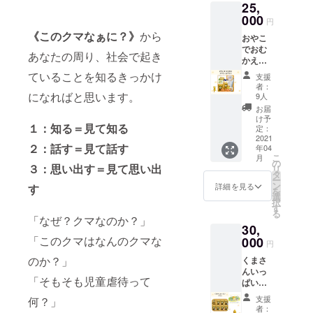
25,
イメー
ジで
000
円
す。 送
《このクマなぁに？》
から
おやこ
料と消
でおむ
費税
あなたの周り、社会で起き
かえス
(10%）
ペシャ
を含ん
ていることを知るきっかけ
支援
ルプラ
だ金額
者：
ン ①サ
となっ
になればと思います。
9人
ン
ており
お届
キュー
ます。
け予
１：知る＝見て知る
レター
定：
②ポス
2021
２：話す＝見て話す
年04
トカー
こ
月
ド ③え
の
３：思い出す＝見て思い出
リ
ほん
タ
ー
「あっ
ン
詳細を見る
す
を
ぷっ
選
択
ぷ」
す
る
「やっ
「なぜ？クマなのか？」
30,
たぁ！
」「み
「このクマはなんのクマな
000
円
てみ
のか？」
くまさ
て！」
んいっ
トート
「そもそも児童虐待って
ぱいプ
バッグ
ラン ①
付き！
支援
何？」
サン
④こぐ
者：