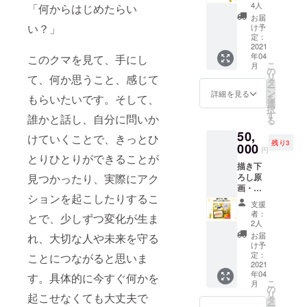
キュー
まぬい
4人
「何からはじめたらい
レター
ぐるみ
お届
②おや
⑤おや
い？」
け予
ぐまぬ
ぐまぬ
定：
いぐる
2021
いぐる
年04
み ③こ
このクマを見て、手にし
み ⑥絵
こ
月
ぐまぬ
⑦
の
リ
て、何か思うこと、感じて
いぐる
ウォー
タ
ー
み ７
ターボ
ン
詳細を見る
もらいたいです。そして、
を
体 画像
トル ⑧
選
択
はイ
ブラン
す
誰かと話し、自分に問いか
る
メージ
ケット
50,
です。
⑨きみ
けていくことで、きっとひ
残り3
送料と
000
がうま
円
消費税
とりひとりができることが
れたひ
描き下
(10%）
※絵は複
ろし原
見つかったり、実際にアク
を含ん
製で
画・お
だ金額
す。原
ションを起こしたりするこ
やこぐ
となっ
画作成
支援
まお迎
ており
のもの
者：
とで、少しずつ変化が生ま
えプラ
ます。
とは異
2人
ン ①サ
なりま
お届
れ、大切な人や未来を守る
ン
す。 画
け予
キュー
定：
像はイ
ことにつながると思いま
レター
2021
メージ
年04
②ポス
す。具体的に今すぐ何かを
です。
こ
月
トカー
の
送料と
リ
起こせなくても大丈夫で
ド ③え
タ
消費税
ー