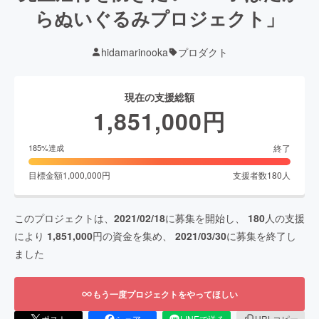
らぬいぐるみプロジェクト」
hidamarinooka
プロダクト
現在の支援総額
1,851,000
円
終了
185
%達成
目標金額
1,000,000
円
支援者数
180
人
このプロジェクトは、
2021/02/18
に募集を開始し、
180
人の支援
により
1,851,000
円の資金を集め、
2021/03/30
に募集を終了し
ました
もう一度プロジェクトをやってほしい
ポスト
シェア
LINEで送る
URLコピー