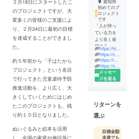
２月18日にスタートしたこ
愛知県
初めてのプ
のプロジェクトですが、大
ロジェクト
です
変多くの皆様のご支援によ
「人が持っ
り、２月24日に最初の目標
ている力を
を達成することができまし
より良く発
揮する」を
た。
https://hidamari-oka.org/main
スローガン
https://narukawa-shingo.work/
に、学生か
https://terrace.narukawa-shingo.work/
約５年前から「子はたから
https://npohidamari.official.ec/
ら60代まで
プロジェクト」という名目
メッセー
の幅広い支
で行ってきた児童虐待予防
ジを送る
援者で、名
古屋市内を
推進活動を、より広く、大
中心に様々
きくしていくためにはじめ
な形で育児
リターンを
たこのプロジェクトも、残
支援・教育
り約１０日となりました。
支援・社会
選ぶ
支援を行っ
ているNPO
ぬいぐるみと絵本を活用
目標金額
法人です。
し、全国の家庭や施設等に
未達でも