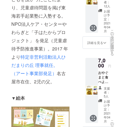
サン
ぐまぬ
者：
キュー
いぐる
12人
り、児童虐待問題を掲げ東
レター
み 画像
お届
②ポス
はイ
海若手起業塾に入塾する。
け予
トカー
メージ
定：
ド ③こ
2021
NPO法人ケア・センターや
です。
年04
ぐまぬ
送料と
こ
月
わらぎと「子はたからプロ
いぐる
消費税
の
リ
み ④ど
(10%）
タ
ジェクト」 を発足（児童虐
ー
らや
を含ん
ン
詳細を見る
を
き 10
だ金額
選
待予防推進事業）。2017 年
択
個入 画
となっ
す
る
像はイ
ており
より
特定非営利活動法人ひ
7,0
メージ
ます。
です。
00
だまりの丘 理事就任。
円
送料と
おやぐ
（アート事業部発足）
名古
消費税
まと食
(10%）
屋市在住、2児の父。
べよう
を含ん
プラン
だ金額
支援
①サン
となっ
者：
キュー
ており
5人
▼絵本
レター
ます。
お届
②ポス
け予
トカー
定：
ド ③お
2021
年04
やぐま
こ
月
ぬいぐ
の
リ