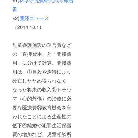
※1)
科学研究費研究成果報告
書
※2)
産経ニュース
（2014.10.1）
児童養護施設の運営費など
の「直接費用」と「間接費
用」に分けて計算。間接費
用は、①自殺や虐待により
死亡したため得られなく
なった将来の収入②トラウ
マ（心的外傷）の治療に必
要な医療費③教育機会を奪
われたことによる生産性の
低下④離婚や犯罪生活保護
費の増加など。児童相談所