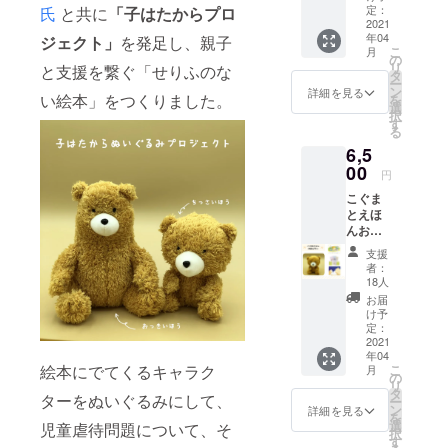
ド ③え
費税
定：
氏
と共に
「子はたからプロ
ほん３
2021
（10％
年04
冊セッ
ジェクト」
を発足し、親子
）を含
こ
月
ト
んだ金
の
リ
と支援を繋ぐ「せりふのな
「あっ
額と
タ
ー
ぷっ
なって
ン
詳細を見る
い絵本」をつくりました。
を
ぷ」
おりま
選
択
「やっ
す。
す
る
たぁ！
6,5
」「み
てみ
00
円
て！」
こぐま
画像は
とえほ
イメー
んお迎
ジで
えプラ
す。 送
支援
ン ①サ
料と消
者：
ン
費税
18人
キュー
(10%）
お届
レター
を含ん
け予
②ポス
だ金額
定：
トカー
2021
となっ
年04
ド ③え
ており
こ
絵本にでてくるキャラク
月
ほん３
ます。
の
リ
冊セッ
タ
ターをぬいぐるみにして、
ー
ト
ン
詳細を見る
を
「あっ
選
児童虐待問題について、そ
択
ぷっ
す