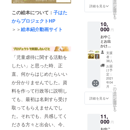
るみ ④
タ
ー
どらや
ン
詳細を見る
を
き 10
選
この絵本について：
子はた
択
個入 画
す
る
像はイ
からプロジェクトHP
10,
メージ
です。
000
＞＞
絵本紹介動画サイト
円
送料と
おやこ
消費税
とお出
(10%）
かけプ
を含ん
ラン ①
だ金額
支援
サン
となっ
「児童虐待に関する活動を
者：
キュー
ており
38人
レター
したい」と思った時、正
ます。
お届
②こぐ
け予
直、何からはじめたらいい
まぬい
定：
ぐるみ
2021
か分かりませんでした。資
年04
③おや
こ
月
ぐまぬ
の
料を作って行政等に説明し
リ
いぐる
タ
ー
み ④
ン
詳細を見る
ても、最初は名刺すら受け
を
ウォー
選
択
ターボ
取ってもらえませんでし
す
る
トル 画
た。それでも、共感してく
11,
像はイ
メージ
000
円
ださる方々と出会い、今、
です。
おやこ
消費税