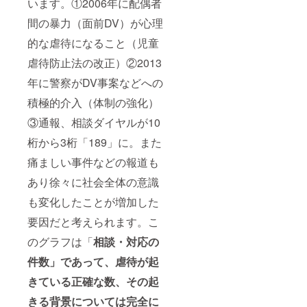
います。①2006年に配偶者
間の暴力（面前DV）が心理
的な虐待になること（児童
虐待防止法の改正）②2013
年に警察がDV事案などへの
積極的介入（体制の強化）
③通報、相談ダイヤルが10
桁から3桁「189」に。また
痛ましい事件などの報道も
あり徐々に社会全体の意識
も変化したことが増加した
要因だと考えられます。こ
のグラフは「
相談・対応の
件数」であって、
虐待が起
きている正確な数、
その起
きる背景については
完全に