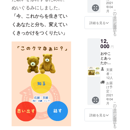
ド ③え
2021
イメー
ぬいぐるみにしました。
年04
ほん
ジで
こ
月
「あっ
す。 送
の
「今、これからを生きてい
リ
ぷっ
料と消
タ
ー
ぷ」 ④
費税
ン
詳細を見る
く
あなたと分ち、
変えてい
を
こぐま
(10%）
選
択
ぬいぐ
を含ん
す
くきっかけをつくりたい」
る
るみ ⑤
だ金額
12,
おやぐ
となっ
まぬい
000
ており
円
ぐるみ
ます。
おやこ
⑥どら
とあっ
やき
たかプ
１０個
ラン ①
入 画像
支援
サン
はイ
者：
キュー
メージ
12人
レター
です。
お届
②こぐ
送料と
け予
まぬい
消費税
定：
ぐるみ
2021
(10%）
年04
③おや
を含ん
こ
月
ぐまぬ
だ金額
の
リ
いぐる
となっ
タ
ー
み ④ブ
ており
ン
詳細を見る
を
ラン
ます。
選
択
ケット
す
る
画像は