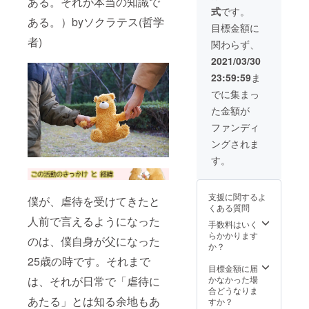
ある。それが本当の知識で
の家族
ショッ
式
です。
写真を
プ1回に
ある。）byソクラテス(哲学
いただ
つき2時
目標金額に
き、イ
間程度
者)
関わらず、
メージ
（内
を膨ら
容・人
2021/03/30
ませて
数等要
23:59:59
ま
登場す
相談）
るくま
※オフラ
でに集まっ
と一緒
イン会
た金額が
に絵を
場実施
作成し
の場
ファンディ
ます。
合、親
ングされま
１つず
子ワー
つ丁寧
ク
す。
に仕上
ショッ
げます
プなど
のでお
は5~6組
支援に関するよ
僕が、虐待を受けてきたと
時間を
人数
くある質問
いただ
10~12
人前で言えるようになった
きま
名程度
手数料はいく
す。※似
※オンラ
らかかります
のは、僕自身が父になった
顔絵制
イン対
か？
作では
応可 ※
25歳の時です。それまで
ありま
オフラ
目標金額に届
せん。
インの
は、それが日常で「虐待に
かなかった場
画像は
実施の
合どうなりま
あたる」とは知る余地もあ
イメー
場合、
すか？