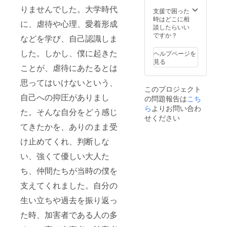
ジで
ワーク
りませんでした。大学時代
す。 送
ショッ
支援で困った
料と消
プ等で
時はどこに相
に、虐待や心理、愛着形成
費税
使用す
談したらいい
(10%）
る画材
ですか？
などを学び、自己認識しま
を含ん
等はご
だ金額
準備い
した。しかし、僕に起きた
ヘルプページを
となっ
たしま
見る
ており
す。 ※
ことが、虐待にあたるとは
ます。
会場等
思ってはいけないという、
の場合
このプロジェクト
は、施
自己への抑圧がありまし
の問題報告は
こち
設使用
料の負
ら
よりお問い合わ
た。そんな自分をどう感じ
担をお
せください
願いい
てきたかを、ありのまま受
たしま
す。 ※
け止めてくれ、判断しな
交通費
い、強くて優しい大人た
（宿泊
費がか
ち、仲間たちが当時の僕を
かる場
合）別
支えてくれました。自分の
途頂戴
いたし
生い立ちや過去を振り返っ
ます。
た時、加害者である人の多