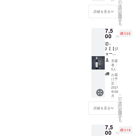
ジアワ
の
リ
インに
タ
ー
関する
ン
詳細を見る
を
写真を
選
択
添付し
す
る
た感謝
7,5
のメー
残り20
ルをご
00
円
提供致
② -
しま
2【【ジ
す。
ョージ
【備
アワイ
考】 ※
支援
ン1本
リター
者：
(白) + ピ
ンとし
5人
アラ1つ
ての商
お届
の購入
品等は
け予
チケッ
ござい
定：
ト】 ・
2021
ませ
年06
DaiSuW
ん。
こ
月
ineが
の
リ
ジョー
タ
ー
ジアで
ン
詳細を見る
を
厳選し
選
択
ました
す
る
ファミ
7,5
リーワ
残り19
イナ
00
円
リーの