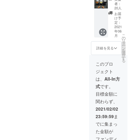
セット
陸のク
ご連絡
はメー
やワイ
ジョー
者：
の購入
ヴェヴ
致しま
ルにて
ナリー
ジアの
20人
チケッ
リワイ
す。 ※
ご連絡
セレク
厳しい
お届
ト】※ワ
ン
リター
致しま
トのサ
検査の
け予
イン1本
750ml ×
定：
ン開始
す。
ポート
中で認
6000円
2021
1本(ア
予定月
をさせ
定され
年06
相当 ・
ンバー)
より、
ていた
たク
こ
月
DaiSuW
を購入
の
Webサ
だきま
ヴェヴ
リ
ineが
する事
タ
イトに
す。 ※
リ製法
ー
ジョー
が出来
ン
てチ
コロナ
による
詳細を見る
を
ジアで
るチ
選
ケット
の影響
フヴァ
択
厳選し
ケット
す
の使用
により
ンチカ
る
ました
をご提
を有効
リター
ラ。) ・
このプロ
ファミ
供致し
に致し
ン開始
支援し
ジェクト
リーワ
ます。
ます。
に変更
ていた
イナ
・ク
※有効期
が出る
だきま
は、
All-In方
リーの
ヴェヴ
限：
可能性
した法
式
です。
中か
リと同
2021年
がござ
人様の
ら、日
じ土壌
6月〜
います
お名前
目標金額に
本初上
から出
2022年
ので、
(任意)を
関わらず、
陸のク
来た素
6月
その際
DaiSuW
ヴェヴ
焼きの
はメー
ineの
2021/02/02
リワイ
土器1つ
ルにて
ウェブ
23:59:59
ま
ン
に、支
ご連絡
サイト
750ml ×
援して
致しま
に1年間
でに集まっ
3本セッ
頂いた
す。 ※
掲載致
た金額が
ト(アン
方の名
ワイン
しま
バー、
前を
がリ
す。
ファンディ