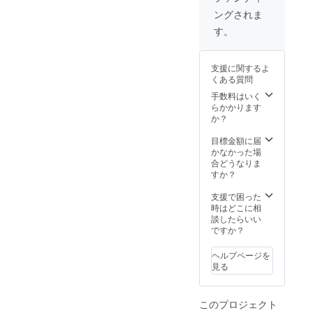
白、赤
ジョー
ターン
【備
ングされま
を1本ず
ジア文
品では
考】 ※
つ)を購
字で刻
なく、
未成年
す。
入する
印し(任
独占購
の方は
事が出
意)ご提
入の権
ご利用
来るチ
供致し
利にな
いただ
支援に関するよ
ケット
ます。
りま
けませ
くある質問
をご提
・支援
す。 ※
ん。 ※
供致し
して頂
手数料はいく
支援し
非常に
ます。
いた方
らかかります
ていた
希少な
・支援
にお礼
か？
だいた
ワイン
して頂
とし
際、必
の為、
いた方
て、感
目標金額に届
ず備考
先着1組
にお礼
謝の
かなかった場
欄にご
様とさ
とし
メール
合どうなりま
希望の
せてい
て、感
をご提
すか？
お名前
ただき
謝の
供致し
をご記
ます。
メール
ます。
支援で困った
入下さ
※コロナ
をご提
【備
時はどこに相
い。
の影響
供致し
考】 ※
談したらいい
により
ます。
未成年
ですか？
リター
【備
の方は
ン開始
考】 ※
ご利用
に変更
ヘルプページを
未成年
いただ
が出る
見る
の方は
けませ
可能性
ご利用
ん。 ※
がござ
いただ
掲載画
います
このプロジェクト
けませ
像のワ
ので、