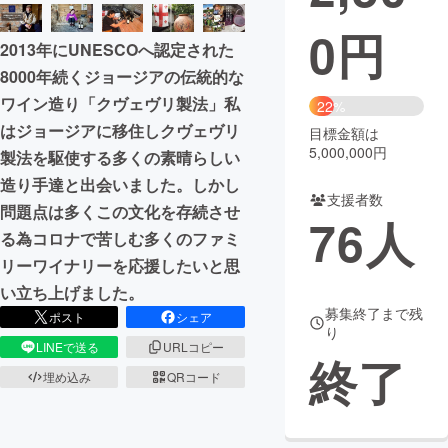
0
円
まちづくり・地域活性化
2013年にUNESCOへ認定された
8000年続くジョージアの伝統的な
CAMPFIRE for Social Good
CAMPFIRE Creation
ワイン造り「クヴェヴリ製法」私
22%
CAMPFIREふるさと納税
machi-ya
コミュニティ
はジョージアに移住しクヴェヴリ
目標金額は
5,000,000円
製法を駆使する多くの素晴らしい
造り手達と出会いました。しかし
支援者数
問題点は多くこの文化を存続させ
76
人
る為コロナで苦しむ多くのファミ
リーワイナリーを応援したいと思
い立ち上げました。
募集終了まで残
ポスト
シェア
り
LINEで送る
URLコピー
終了
埋め込み
QRコード