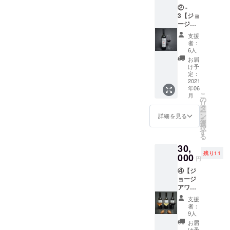
② -
中か
3【ジョ
ら、日
ージア
本初上
ワイン1
陸のク
支援
本(赤) +
ヴェヴ
者：
ピアラ1
リワイ
6人
つの購
ン
お届
入チ
750ml ×
け予
ケッ
1本(白)
定：
ト】 ・
2021
を購入
年06
DaiSuW
する事
こ
月
ineが
が出来
の
リ
ジョー
るチ
タ
ー
ジアで
ケット
ン
詳細を見る
を
厳選し
をご提
選
択
ました
供致し
す
る
ファミ
ます。
30,
リーワ
・ク
残り11
イナ
000
ヴェヴ
円
リーの
リと同
④【ジ
中か
じ土壌
ョージ
ら、日
から出
アワイ
本初上
来た素
ン6本
陸のク
焼きの
支援
セット
ヴェヴ
土器1つ
者：
の購入
リワイ
に、支
9人
チケッ
ン
援して
お届
ト】※ワ
750ml ×
頂いた
け予