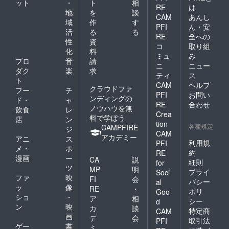
ット
・
ト
相
2022年
RE
は
地
を
談
6月
CAM
あんし
域
作
す
PFI
ん・安
活
る
る
RE
全への
性
資
コ
取り組
化
料
ミュ
み
プロ
音
請
ニ
ニュー
ダク
楽
求
ティ
ス
ト
CAM
ヘルプ
クラウドファ
フー
チ
PFI
お問い
ンディングの
ド・
ャ
RE
合わせ
ノウハウを無
飲食
レ
Crea
料で学ぼう
店
ン
tion
各種規定
CAMPFIRE
ジ
CAM
アカデミー
アニ
ス
利用規
PFI
メ・
ポ
約
RE
漫画
ー
CA
説
細則
for
ツ
MP
明
プライ
Soci
ファ
映
FI
会
バシー
al
ッ
像
RE
・
ポリ
Goo
ショ
・
ア
相
シー
d
ン
映
カ
談
特定商
CAM
画
デ
会
取引法
PFI
ゲー
書
ミ