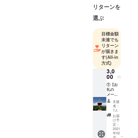
リターンを
選ぶ
目標金額
未達でも
リターン
が届きま
す
(All-in
方式)
3,0
00
円
①【お
礼の
メー
ル】 ・
支援
支援し
者：
て頂い
7人
た方へ
お届
のお礼
け予
とし
定：
て、
2021
年02
ジョー
こ
月