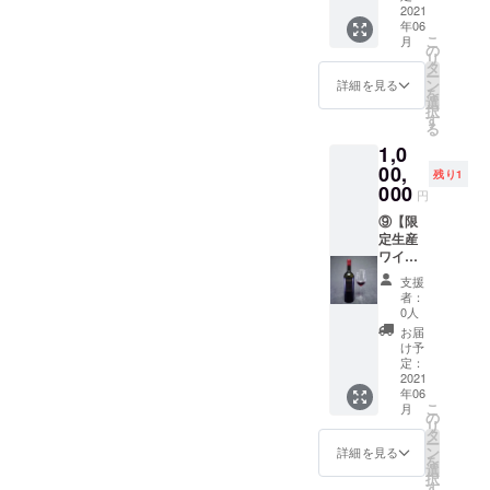
いた方
考】 ※
支援し
ineが
2021
を有効
その際
2021年
年06
にお礼
未成年
て頂い
ジョー
に致し
はメー
6月〜
こ
月
とし
の方は
た方に
ジアで
ます。
の
ルにて
2022年
リ
て、感
ご利用
お礼と
厳選し
※有効期
タ
ご連絡
6月
ー
謝の
いただ
して、
たワイ
限：
ン
致しま
詳細を見る
を
メール
けませ
感謝の
ナリー
2021年
選
す。 ※
択
をご提
ん。 ※
メール
が醸造
6月〜
す
リター
る
供致し
掲載画
をご提
する、
2022年
ン開始
1,0
ます。
像のワ
供致し
日本初
6月
予定月
【備
インは
ます。
上陸の
00,
より、
残り1
考】 ※
参考で
【備
希少価
000
Webサ
円
未成年
す。ワ
考】 ※
値の高
イトに
の方は
インの
通常の
い限定
⑨【限
てチ
ご利用
種類は
ジョー
生産の
定生産
ケット
いただ
お選び
ジアの
クヴェ
ワイン
の使用
けませ
いただ
ガイド
ヴリワ
の独占
を有効
支援
ん。 ※
けませ
では、
インの
購入
に致し
者：
掲載画
ん。 ※
一般の
独占購
権】※法
ます。
0人
像のワ
コロナ
方が収
入権。
人様向
※有効期
お届
インは
の影響
穫祭(ル
・支援
け ・日
限：
け予
参考で
により
トヴェ
してい
本初上
定：
2021年
す。 ※
リター
リ)やそ
ただき
陸 ク
2021
6月〜
年06
ピアラ
ン開始
の後に
ました
ヴェヴ
2022年
こ
月
に刻印
に変更
行われ
法人様
リセミ
の
6月
リ
したい
が出る
るワイ
のお名
ス
タ
ー
お名前
可能性
ナリー
前(任意)
ウィー
ン
詳細を見る
を
をアル
がござ
(マラニ)
を
トワイ
選
択
ファ
います
での宴
DaiSuW
ン100本
す