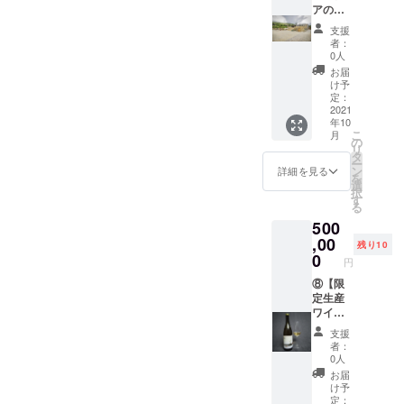
来るチ
ンを1年
アのワ
参考で
お名前
リター
ケット
間に掛
イナ
す。 ※
をアル
ン開始
支援
をご提
けて毎
リーガ
コロナ
ファ
に変更
者：
供致し
月2本が
イド】
の影響
ベット
0人
が出る
ます。)
届く、
・
により
で備考
可能性
お届
・ピア
定期お
DaiSuW
リター
欄にご
け予
がござ
ラ3つ
届け
ineが友
ン開始
定：
記入下
います
(クヴェ
セット
好関係
2021
に変更
さい。
ので、
年10
ヴリと
を購入
を持つ
が出る
また、
その際
こ
月
同じ土
する事
ジョー
可能性
の
不要の
はメー
リ
壌から
が出来
ジアの
がござ
タ
方は備
ルにて
ー
出来た
るチ
ファミ
います
ン
考欄に
詳細を見る
ご連絡
を
素焼き
ケット
リーワ
ので、
選
「刻印
致しま
択
の土器3
をご提
イナ
その際
す
なし」
す。 ※
る
つに、
供致し
リーの
はメー
とご記
リター
500
支援し
ます。
伝統行
ルにて
入下さ
ン開始
て頂い
・支援
事であ
,00
ご連絡
い。 ※
予定月
残り10
た方の
して頂
る収穫
致しま
0
コロナ
より、
円
名前を
いた方
祭(ルト
す。 ※
の影響
Webサ
ジョー
にお礼
ヴェリ)
⑧【限
リター
により
イトに
ジア文
とし
に参加
定生産
ン開始
リター
てチ
字で刻
て、感
し、本
ワイン
予定月
ン開始
ケット
印し(任
謝の
場での
の独占
より、
に変更
の使用
支援
意)ご提
メール
宴会(ス
購入
Webサ
が出る
を有効
者：
供致し
をご提
プラ)に
権】※法
イトに
可能性
0人
に致し
ます。)
供致し
ご招待
人様向
てチ
がござ
ます。
お届
・支援
ます。
致しま
け ・
ケット
います
け予
※有効期
して頂
【備
す。 ・
DaiSuW
の使用
定：
ので、
限：