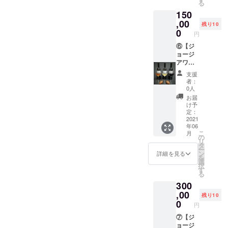
る
ジョー
事が出
ます。
掲載画
150
ジアで
来るチ
・支援
像のワ
厳選し
,00
ケット
して頂
インは
残り10
ました
をご提
0
いた方
参考で
円
ファミ
供致し
にお礼
す。 ※
リーワ
⑥【ジ
ます。
とし
ピアラ
イナ
ョージ
・支援
て、感
に刻印
リーの
アワイ
して頂
謝の
したい
中か
ン定期
いた方
メール
お名前
支援
ら、日
お届け
にお礼
をご提
をアル
者：
本初上
セット
とし
供致し
0人
ファ
陸の希
の購入
て、感
ます。
ベット
お届
少価値
チケッ
謝の
【備
け予
で備考
の高い
ト】 ・
メール
定：
考】 ※
欄にご
少数生
DaiSuW
2021
をご提
未成年
記入下
年06
産のク
ineが
供致し
の方は
さい。
こ
月
ヴェヴ
ジョー
ます。
の
ご利用
また、
リ
リワイ
ジアで
【備
タ
いただ
不要の
ー
ン
厳選し
考】 ※
ン
けませ
詳細を見る
方は備
を
750ml ×
ました
未成年
選
ん。 ※
考欄に
択
6本セッ
ワイナ
の方は
す
掲載画
「刻印
る
ト(アン
リーの
ご利用
像のワ
なし」
300
バー、
中か
いただ
インは
とご記
白、赤
ら、日
,00
けませ
参考で
入下さ
残り10
を2本ず
本初上
ん。 ※
0
す。 ※
い。 ※
円
つ)を購
陸のク
掲載画
ピアラ
コロナ
入する
ヴェヴ
⑦【ジ
像のワ
に刻印
の影響
事が出
リワイ
ョージ
インは
したい
により