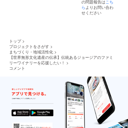
の問題報告は
こち
ん。 ※
インは
その際
掲載画
ら
よりお問い合わ
参考で
はメー
像のワ
す。 ※
ルにて
せください
インは
ピアラ
ご連絡
参考で
に刻印
致しま
す。 ※
したい
す。 ※
コロナ
お名前
ワイン
の影響
をアル
がリ
により
ファ
ターン
トップ
>
リター
ベット
品では
プロジェクトをさがす
>
ン開始
で備考
なく、
まちづくり・地域活性化
>
に変更
欄にご
独占購
が出る
【世界無形文化遺産の伝承】伝統あるジョージアのファミ
記入下
入の権
可能性
さい。
リーワイナリーを応援したい！
>
利にな
がござ
また、
りま
コメント
います
不要の
す。 ※
ので、
方は備
支援し
その際
考欄に
ていた
はメー
「刻印
だいた
ルにて
なし」
際、必
ご連絡
とご記
ず備考
致しま
入下さ
欄にご
す。 ※
い。 ※
希望の
リター
コロナ
お名前
ン開始
の影響
をご記
予定月
により
入下さ
より、
リター
い。
Webサ
ン開始