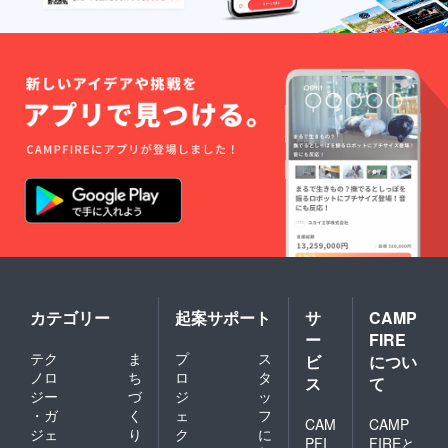
イトに
に変更
てチ
が出る
ケット
可能性
の使用
がござ
を有効
います
に致し
ので、
ます。
その際
※有効期
はメー
限：
ルにて
2021年
ご連絡
6月〜
致しま
2022年
す。 ※
6月
リター
ン開始
予定月
より、
Webサ
イトに
てチ
ケット
カテゴリー
起案サポート
サ
CAMP
の使用
ー
FIRE
を有効
テク
ま
プ
ス
ビ
につい
に致し
ます。
ノロ
ち
ロ
タ
ス
て
※有効期
ジー
づ
ジ
ッ
限：
・ガ
く
ェ
フ
CAM
CAMP
2021年
ジェ
り
ク
に
6月〜
PFI
FIREと