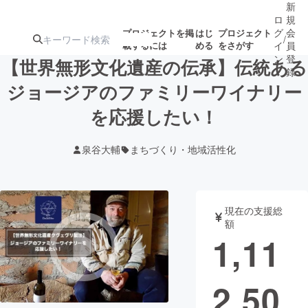
新
ロ
規
グ
会
プロジェクトを掲
はじ
プロジェクト
/
載するには
める
をさがす
イ
員
ン
登
【世界無形文化遺産の伝承】伝統ある
録
ジョージアのファミリーワイナリー
を応援したい！
人気のプロ
注目のリ
注目の新着プロ
募集終了が近いプ
もうすぐ公開
ジェクト
ターン
ジェクト
ロジェクト
されます
泉谷大輔
まちづくり・地域活性化
アート・写真
音楽
現在の支援総
テクノロジー・ガジェット
ゲーム・サ
額
1,11
映像・映画
書籍・雑誌
2,50
ビジネス・起業
チャレンジ