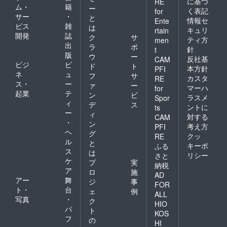
に基づ
RE
ム・
籍
ー
く表記
for
サー
・
と
情報セ
Ente
ビス
雑
は
キュリ
rtain
開発
誌
ク
サ
ティ方
men
出
ラ
ポ
針
t
版
ウ
ー
反社基
CAM
ビジ
ビ
ド
ト
本方針
PFI
ネ
ュ
フ
サ
カスタ
RE
ス・
ー
ァ
ー
マーハ
for
起業
テ
ン
ビ
ラスメ
Spor
ィ
デ
ス
ントに
ts
ー
ィ
対する
CAM
・
ン
考え方
PFI
ヘ
グ
クッ
RE
ル
と
キーポ
ふる
ス
は
リシー
さと
ケ
プ
実
納税
ア
ロ
施
AD
アー
舞
ジ
事
FOR
ト・
台
ェ
例
ALL
写真
・
ク
HIO
パ
ト
KOS
フ
の
HI