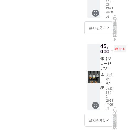
イン1本
1本(赤)
定：
方の名
6000円
2021
を購入
前を
年06
相当 ・
する事
ジョー
こ
月
DaiSuW
が出来
の
ジア文
リ
ineが
るチ
タ
字で刻
ー
ジョー
ケット
ン
印し(任
詳細を見る
を
ジアで
をご提
選
意)ご提
択
厳選し
供致し
す
供致し
る
ました
ます。
ます。
45,
ファミ
・ク
・支援
残り16
リーワ
000
ヴェヴ
して頂
円
イナ
リと同
いた方
⑤【ジ
リーの
じ土壌
にお礼
ョージ
中か
から出
とし
アワイ
ら、日
来た素
て、感
ンフル
本初上
焼きの
謝の
支援
セット
陸のク
土器1つ
メール
者：
の購入
ヴェヴ
に、支
4人
をご提
チケッ
リワイ
援して
供致し
お届
ト】※1
ン
頂いた
け予
ます。
本7000
750ml ×
定：
方の名
【備
円相当
2021
6本セッ
前を
考】 ※
年06
・ク
ト(アン
ジョー
未成年
こ
月
ヴェヴ
バー、
の
ジア文
の方は
リ
リワイ
白、赤
タ
字で刻
ご利用
ー
ン6本
を2本ず
ン
印し(任
詳細を見る
いただ
を
(DaiSu
つ)を購
選
意)ご提
けませ
択
Wineが
入する
す
供致し
ん。 ※