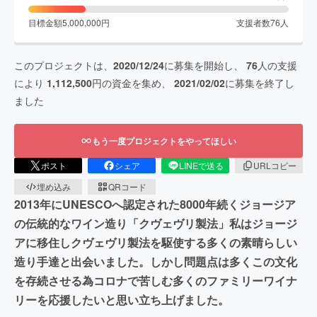
目標金額
5,000,000
円
支援者数
76
人
このプロジェクトは、
2020/12/24
に募集を開始し、
76
人の支援
により
1,112,500
円の資金を集め、
2021/02/02
に募集を終了し
ました
もう一度プロジェクトをやってほしい
ポスト
シェア
LINEで送る
URLコピー
埋め込み
QRコード
2013年にUNESCOへ認定された8000年続くジョージア
の伝統的なワイン造り「クヴェヴリ製法」私はジョージ
アに移住しクヴェヴリ製法を駆使する多くの素晴らしい
造り手達と出会いました。しかし問題点は多くこの文化
を存続させる為コロナで苦しむ多くのファミリーワイナ
リーを応援したいと思い立ち上げました。