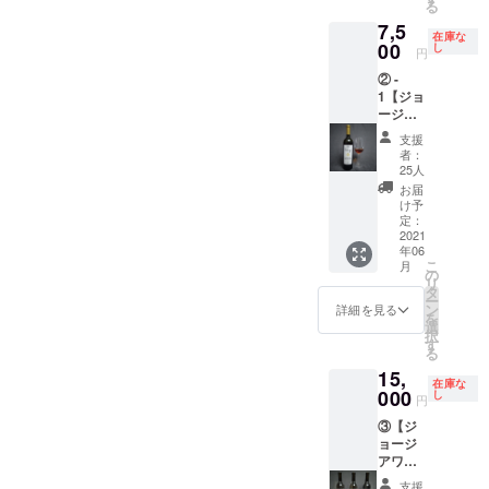
る
ベット
ので、
会(スプ
ineの
の独占
7,5
で備考
その際
ラ)に参
ウェブ
購入権
在庫な
欄にご
はメー
加する
サイト
(本来ス
00
し
円
記入下
ルにて
事は出
に1年間
テンレ
② -
さい。
ご連絡
来ませ
掲載致
スタン
1【ジョ
また、
致しま
ん。 ※
しま
クでし
ージア
不要の
す。 ※
航空券
す。
か醸造
ワイン1
方は備
リター
等の御
【備
されな
支援
本(アン
考欄に
ン開始
手配
考】 ※
いセミ
者：
バー) +
「刻印
予定月
は、お
未成年
ス
25人
ピアラ1
なし」
より、
客様ご
の方は
ウィー
お届
つの購
とご記
Webサ
負担で
ご利用
トワイ
け予
入チ
入下さ
イトに
お願い
いただ
ン"フ
定：
ケッ
2021
い。 ※
てチ
申し上
けませ
ヴァン
年06
ト】 ・
コロナ
ケット
げま
ん。 ※
チカ
こ
月
DaiSuW
の影響
の使用
す。 ※
掲載画
ラ"をド
の
リ
ineが
により
を有効
コロナ
像は参
ライワ
タ
ー
ジョー
リター
に致し
の影響
考です
インに
ン
詳細を見る
を
ジアで
ン開始
ます。
により
ので購
ならな
選
択
厳選し
に変更
※有効期
リター
入して
い様
す
る
ました
が出る
限：
ン開始
いただ
に、丁
15,
ファミ
可能性
2021年
に変更
いた後
寧に時
在庫な
リーワ
000
がござ
6月〜
が出る
にメー
間をか
し
円
イナ
います
2022年
可能性
ルにて
けてク
③【ジ
リーの
ので、
6月
がござ
ヒアリ
ヴェヴ
ョージ
中か
その際
います
ング、
リの世
アワイ
ら、日
はメー
ので、
並びに
話を
ン3本
本初上
ルにて
その際
ワイン
し、
支援