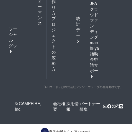
ォ
作
JFA
ー
り
クラ
マ
方
ウド
ン
プ
統
ファ
ス
ロ
計
ン
ソー
ジ
デ
ディ
シャ
ェ
ー
ング
ル
ク
タ
mac
グッ
ト
hi-ya
ド
の
補助
広
金申
め
請サ
方
ポー
ト
「QRコード」は株式会社デンソーウェーブの登録商標です。
© CAMPFIRE,
会社概
採用情
パートナー
Inc.
要
報
募集
泉谷大輔
さんへアンコール