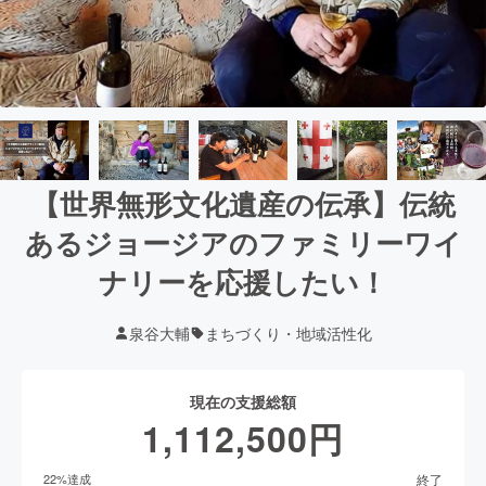
【世界無形文化遺産の伝承】伝統
あるジョージアのファミリーワイ
ナリーを応援したい！
泉谷大輔
まちづくり・地域活性化
現在の支援総額
1,112,500
円
終了
22
%達成