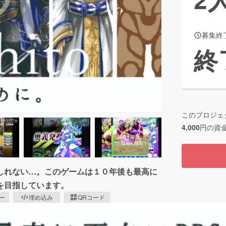
募集終
CAMPFIRE for Social Good
CAMPFIRE Creation
終
CAMPFIREふるさと納税
machi-ya
コミュニティ
このプロジェ
4,000
円の資
しれない…。このゲームは１０年後も最高に
を目指しています。
ピー
埋め込み
QRコード