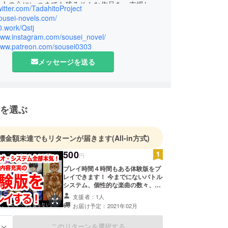
た人の心にいつまでも残るそんな作品を、支援して
twitter.com/TadahitoProject
あなたのために作ります！
sousei-novels.com/
r0.work/Qstj
/www.instagram.com/sousei_novel/
/www.patreon.com/sousei0303
メッセージを送る
を選ぶ
標金額未達でもリターンが届きます
(All-in方式)
500
円
プレイ時間４時間もある体験版をプ
レイできます！ 今までにないバトル
システム、個性的な楽曲の数々、本
格的なシナリオ RPGただひとの面
支援者：1人
白さをぜひ遊んで確かめてくださ
お届け予定：2021年02月
い！ 対応Windows7,10 であれば
遊べます。 MACの時はWindowsを
入れると遊べます。
このリターンを選択する
る