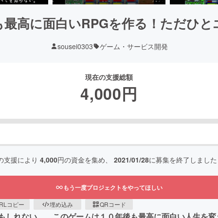
も最高に面白いRPGを作る！ただひと
sousei0303
ゲーム・サービス開発
現在の支援総額
4,000
円
の支援により
4,000
円の資金を集め、
2021/01/28
に募集を終了しました
もう一度プロジェクトをやってほしい
RLコピー
埋め込み
QRコード
もしれない…。このゲームは１０年後も最高に面白い人生を変