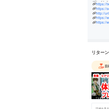
プレイし
https://
くださる
https://
http://u
https:/
https:/
リターン
目
詳細を見