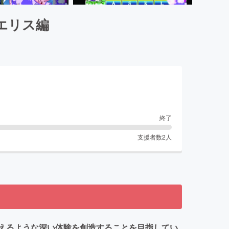
エリス編
終了
支援者数
2
人
えるような深い体験を創造することを目指してい