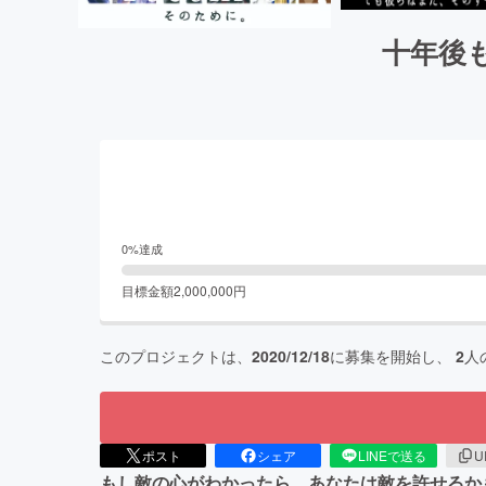
十年後
0
%達成
目標金額
2,000,000
円
このプロジェクトは、
2020/12/18
に募集を開始し、
2
人
ポスト
シェア
LINEで送る
U
もし敵の心がわかったら、あなたは敵を許せるか