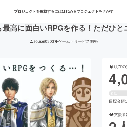
プロジェクトを掲載するには
はじめる
プロジェクトをさがす
も最高に面白いRPGを作る！ただひと
sousei0303
ゲーム・サービス開発
注目のリターン
注目の新着プロジェクト
募集終了が近いプロジェクト
も
現在の
音楽
舞台・パフォーマンス
4,
ゲーム・サービス開発
フード・飲食店
0%
書籍・雑誌出版
アニメ・漫画
目標金額は2
支援者
チャレンジ
ビューティー・ヘルスケ
2