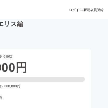
ログイン
/
新規会員登録
エリス編
うすぐ公開されます
支援総額
プロダクト
000
円
ファッション
スポーツ
,000,000円
数
ア
ソーシャルグッド
人